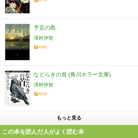
4774
予言の島
澤村伊智
4595
などらきの首 (角川ホラー文庫)
澤村伊智
4528
もっと見る
この本を読んだ人がよく読む本