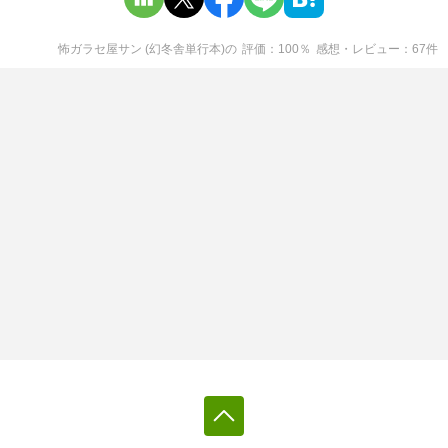
怖ガラセ屋サン (幻冬舎単行本)
の
評価
100
％
感想・レビュー
67
件