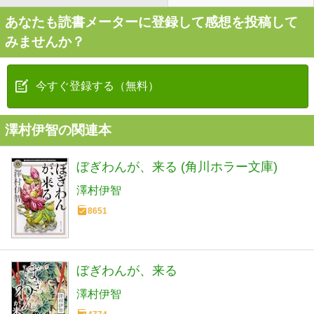
あなたも読書メーターに登録して感想を投稿して
みませんか？
今すぐ登録する（無料）
澤村伊智の関連本
ぼぎわんが、来る (角川ホラー文庫)
澤村伊智
8651
ぼぎわんが、来る
澤村伊智