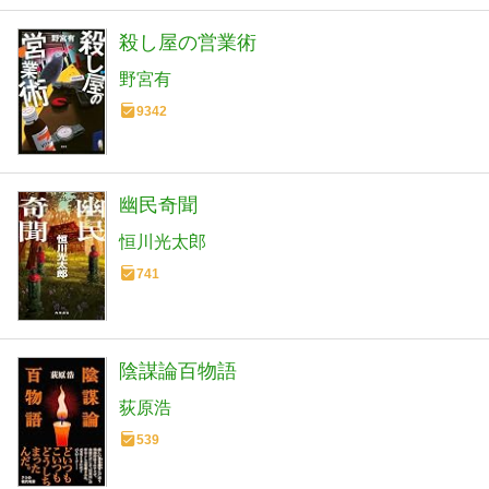
殺し屋の営業術
野宮有
9342
幽民奇聞
恒川光太郎
741
陰謀論百物語
荻原浩
539