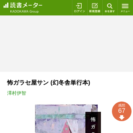
ログイン
新規登録
本を探
怖ガラセ屋サン (幻冬舎単行本)
澤村伊智
感想
67