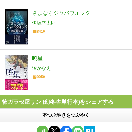
さよならジャバウォック
伊坂幸太郎
8410
暁星
湊かなえ
9050
怖ガラセ屋サン (幻冬舎単行本)をシェアする
本つぶやきをつぶやく