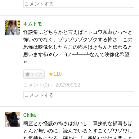
キムトモ
怪談集…どちらかと言えばヒトコワ系👍ひっ〜と
怖いのでなく、ゾワゾワゾクゾクする怖さ…この
恐怖は映像化したらこの怖さはきちんと伝わると
思います👍🫵(ノ-_-)ノ~┻━┻なんで映像化希望
🫵
★110
ナイス
コメント(0)
2023/09/22
Chika
幽霊とか怪談の怖さは無いし、直接的な描写もほ
とんど無いのに、読んでいるとすごくゾワゾワし
た気持ちになる。確かに『一番怖いのは人間』と