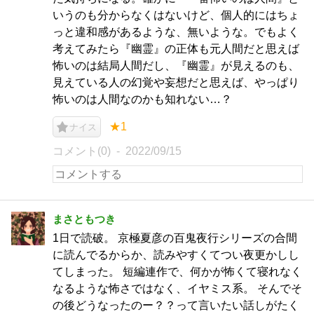
いうのも分からなくはないけど、個人的にはちょ
っと違和感があるような、無いような。でもよく
考えてみたら『幽霊』の正体も元人間だと思えば
怖いのは結局人間だし、『幽霊』が見えるのも、
見えている人の幻覚や妄想だと思えば、やっぱり
怖いのは人間なのかも知れない…？
★1
ナイス
コメント(0)
2022/09/15
まさともつき
1日で読破。 京極夏彦の百鬼夜行シリーズの合間
に読んでるからか、読みやすくてつい夜更かしし
てしまった。 短編連作で、何かが怖くて寝れなく
なるような怖さではなく、イヤミス系。 そんでそ
の後どうなったのー？？って言いたい話しがたく