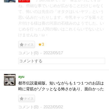
ネタバレ
ね。些細な事でいじめが広がることだけじゃなく
て、怖いのは先生の「オタクはいいヤツ」という
思い込みだったりします。牛乳キャップを延々と
片付ける様は賽の河原の石積みのようでした。い
じめを行った人間の報いはこれくらいでないとい
けませんね・ω・
★3
ナイス
コメント(0)
2022/05/17
ayu
都市伝説凝縮版。短いながらも１つ１つのお話は
時に背筋がゾクッとなる怖さがあり、面白かった
ナイス
コメント(0)
2022/05/02