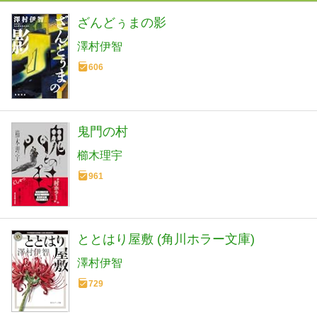
ざんどぅまの影
澤村伊智
606
鬼門の村
櫛木理宇
961
ととはり屋敷 (角川ホラー文庫)
澤村伊智
729