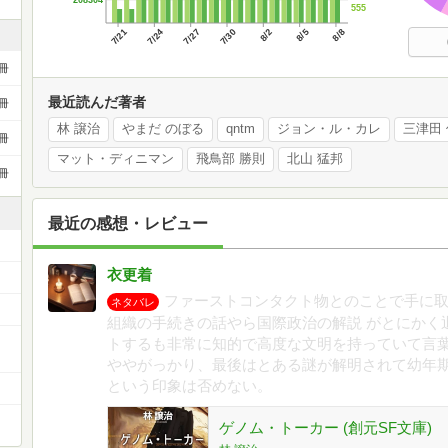
555
7/21
7/24
7/27
7/30
8/2
8/5
8/8
冊
最近読んだ著者
冊
林 譲治
やまだ のぼる
qntm
ジョン・ル・カレ
三津田
冊
マット・ディニマン
飛鳥部 勝則
北山 猛邦
冊
最近の感想・レビュー
衣更着
ファーストコンタクト物とのことで手に
ネタバレ
組織の手続きの話やら国際政治の解説 がとにかく
ー
トするも非常に知的で高度な文明を持っていて言
ややがっかり、最後はとある謎が解明されて幼年
という印象は否めない。
ゲノム・トーカー (創元SF文庫)