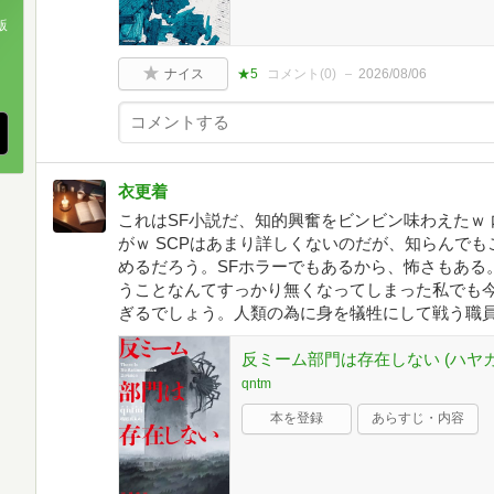
版
、
ナイス
★5
コメント(
0
)
2026/08/06
衣更着
これはSF小説だ、知的興奮をビンビン味わえたｗ
がｗ SCPはあまり詳しくないのだが、知らんで
めるだろう。SFホラーでもあるから、怖さもある
うことなんてすっかり無くなってしまった私でも今
ぎるでしょう。人類の為に身を犠牲にして戦う職
反ミーム部門は存在しない (ハヤカ
qntm
本を登録
あらすじ・内容