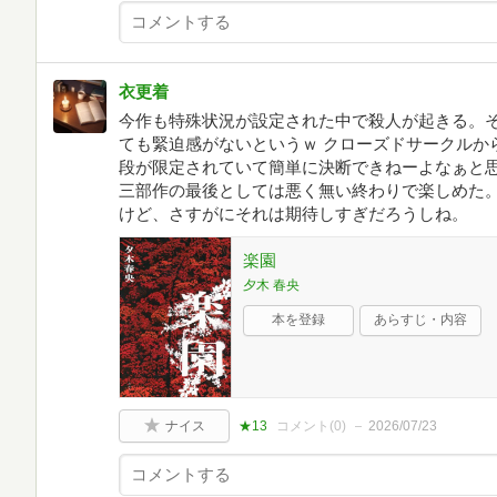
衣更着
今作も特殊状況が設定された中で殺人が起きる。
ても緊迫感がないというｗ クローズドサークルか
段が限定されていて簡単に決断できねーよなぁと
三部作の最後としては悪く無い終わりで楽しめた
けど、さすがにそれは期待しすぎだろうしね。
楽園
夕木 春央
本を登録
あらすじ・内容
ナイス
★13
コメント(
0
)
2026/07/23