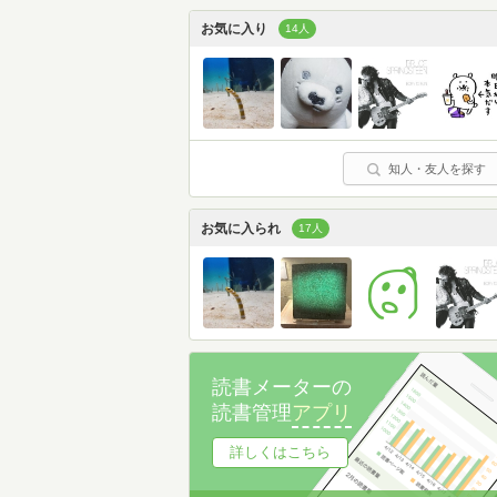
お気に入り
14人
知人・友人を探す
お気に入られ
17人
読書メーターの
読書管理
アプリ
詳しくはこちら