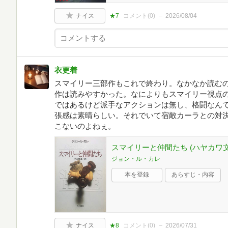
ナイス
★7
コメント(
0
)
2026/08/04
衣更着
スマイリー三部作もこれで終わり。なかなか読む
作は読みやすかった。なによりもスマイリー視点
ではあるけど派手なアクションは無し、格闘なん
張感は素晴らしい。それでいて宿敵カーラとの対
こないのよねぇ。
スマイリーと仲間たち (ハヤカワ文庫 N
ジョン・ル・カレ
本を登録
あらすじ・内容
ナイス
★8
コメント(
0
)
2026/07/31