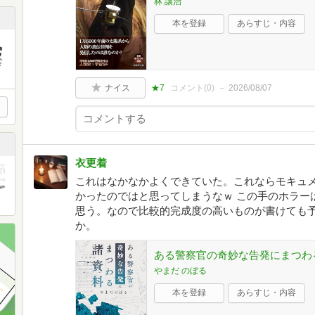
林 譲治
本を登録
あらすじ・内容
ナイス
★7
コメント(
0
)
2026/08/07
衣更着
これはなかなかよくできていた。これならモキュ
かったのではと思ってしまうなｗ この手のホラー
思う。なので比較的完成度の高いものが書けても
か。
ある警察官の奇妙な告発にまつわ
やまだ のぼる
本を登録
あらすじ・内容