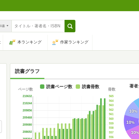
n和書
は
本ランキング
作家ランキング
読書グラフ
著者
読書ページ数
読書冊数
ページ数
冊数
565
210632
564
210244
563
562
10
209856
%
561
209468
560
10
%
559
209080
558
10
208692
557
556
208304