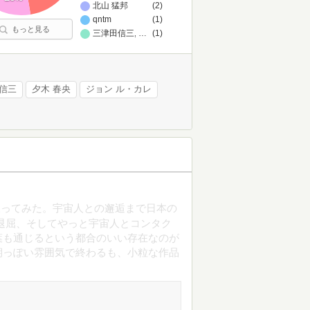
北山 猛邦
(2)
qntm
(1)
もっと見る
三津田信三,澤村伊智,芦花公園,背筋,北沢陶,上條一輝
…
(1)
 信三
夕木 春央
ジョン ル・カレ
取ってみた。宇宙人との邂逅まで日本の
退屈、そしてやっと宇宙人とコンタク
葉も通じるという都合のいい存在なのが
期っぽい雰囲気で終わるも、小粒な作品