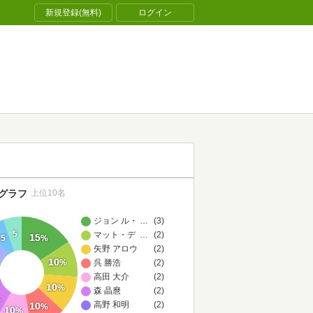
新規登録(無料)
ログイン
グラフ
上位10名
ジョン ル・カレ
…
(3)
5
マット・ディニマン
…
(2)
15
5
%
矢野 アロウ
(2)
10
呉 勝浩
(2)
%
高田 大介
(2)
10
%
森 晶麿
(2)
%
高野 和明
(2)
10
%
10
%