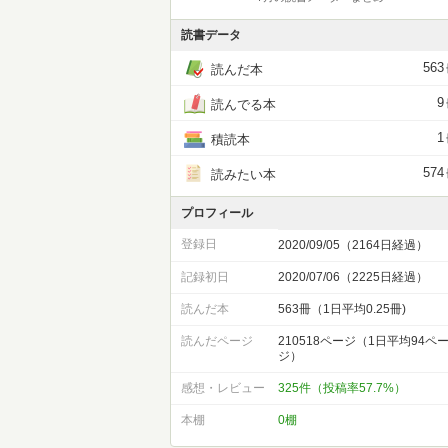
読書データ
563
読んだ本
9
読んでる本
1
積読本
574
読みたい本
プロフィール
登録日
2020/09/05（2164日経過）
記録初日
2020/07/06（2225日経過）
読んだ本
563冊（1日平均0.25冊)
読んだページ
210518ページ（1日平均94ペ
ジ）
感想・レビュー
325件（投稿率57.7%）
本棚
0棚