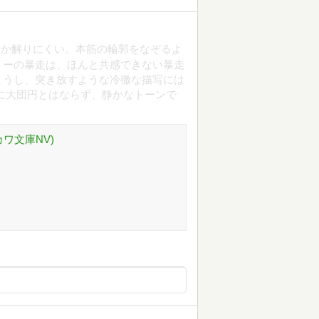
うか解りにくい。本筋の輪郭をなぞるよ
リーの暴走は、ほんと共感できない暴走
まうし、突き放すような冷徹な描写には
に大団円とはならず、静かなトーンで
ワ文庫NV)