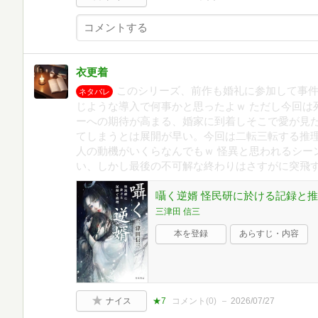
衣更着
このシリーズ、前作も婚礼に参加して事
ネタバレ
じような導入で何事かと思ったよｗ ただし今回は
ーへの期待が高まる、婚家に到着しそこで愛が見
てしまうとは展開が早い。今回は二転三転する推
人の動機がいくらなんでもｗ 怪異と思われるシー
い、しかし最後の不可解な終わりはさすがに突飛
囁く逆婿 怪民研に於ける記録と
三津田 信三
本を登録
あらすじ・内容
ナイス
★7
コメント(
0
)
2026/07/27