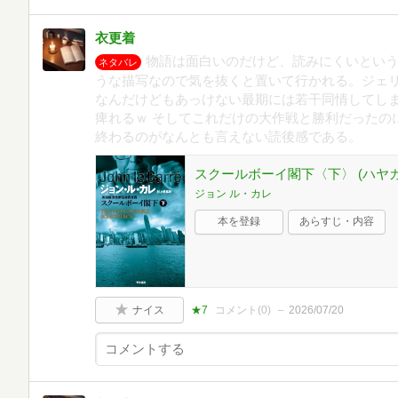
衣更着
物語は面白いのだけど、読みにくいとい
ネタバレ
うな描写なので気を抜くと置いて行かれる。ジェ
なんだけどもあっけない最期には若干同情してし
痺れるｗ そしてこれだけの大作戦と勝利だったの
終わるのがなんとも言えない読後感である。
スクールボーイ閣下〈下〉 (ハヤカ
ジョン ル・カレ
本を登録
あらすじ・内容
ナイス
★7
コメント(
0
)
2026/07/20