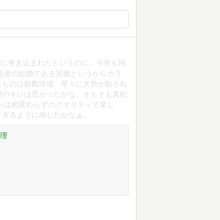
件に巻き込まれたというのに、今作も同
死者の結婚である冥婚というからホラ
たものは殺戮現場、早々に大勢が殺され
理のキレは悪かったかな、そもそも真犯
ンは相変わらずのクオリティで楽し
すぎるように感じたかなぁ。
推理