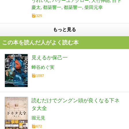
うれいん
バリーユアグロー
大竹伸朗
日下
慶太
都築響一
都築響一
柴田元幸
325
もっと見る
この本を読んだ人がよく読む本
見えるか保己一
蝉谷めぐ実
1087
読むだけでグングン頭が良くなる下ネ
タ大全
堀元見
672