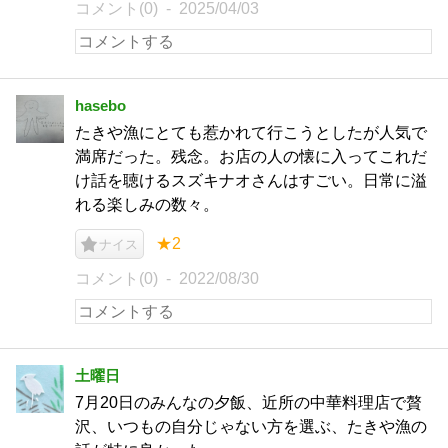
コメント(0)
2025/04/03
hasebo
たきや漁にとても惹かれて行こうとしたが人気で
満席だった。残念。お店の人の懐に入ってこれだ
け話を聴けるスズキナオさんはすごい。日常に溢
れる楽しみの数々。
★2
ナイス
コメント(0)
2022/08/30
土曜日
7月20日のみんなの夕飯、近所の中華料理店で贅
沢、いつもの自分じゃない方を選ぶ、たきや漁の