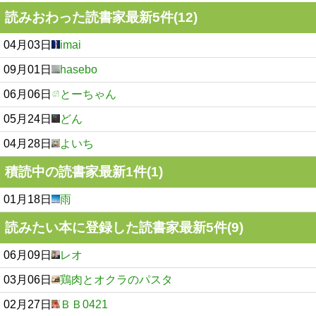
読みおわった読書家最新5件(12)
04月03日
imai
09月01日
hasebo
06月06日
とーちゃん
05月24日
どん
04月28日
よいち
積読中の読書家最新1件(1)
01月18日
雨
読みたい本に登録した読書家最新5件(9)
06月09日
レオ
03月06日
鶏肉とオクラのパスタ
02月27日
ＢＢ0421