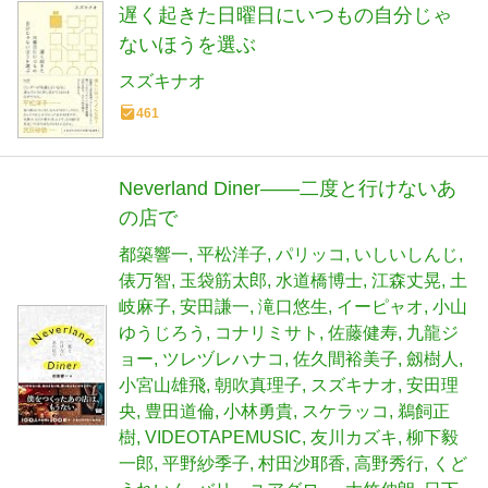
遅く起きた日曜日にいつもの自分じゃ
ないほうを選ぶ
スズキナオ
461
Neverland Diner――二度と行けないあ
の店で
都築響一
平松洋子
パリッコ
いしいしんじ
俵万智
玉袋筋太郎
水道橋博士
江森丈晃
土
岐麻子
安田謙一
滝口悠生
イーピャオ
小山
ゆうじろう
コナリミサト
佐藤健寿
九龍ジ
ョー
ツレヅレハナコ
佐久間裕美子
劔樹人
小宮山雄飛
朝吹真理子
スズキナオ
安田理
央
豊田道倫
小林勇貴
スケラッコ
鵜飼正
樹
VIDEOTAPEMUSIC
友川カズキ
柳下毅
一郎
平野紗季子
村田沙耶香
高野秀行
くど