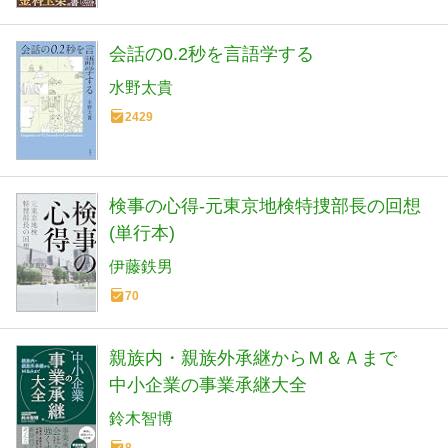
会話の0.2秒を言語学する
水野太貴
2429
検事の心得-元東京地検特捜部長の回想
(単行本)
伊藤鉄男
70
親族内・親族外承継からＭ＆Ａまで
中小企業の事業承継大全
鈴木智博