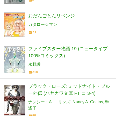
8
おだんごとんリベンジ
ガタロー☆マン
73
ファイブスター物語 19 (ニュータイプ
100%コミックス)
永野護
218
ブラック・ローズ: ミッドナイト・ブル
ー外伝 (ハヤカワ文庫 FT コ 3-4)
ナンシー・A. コリンズ
Nancy A. Collins
幹
遙子
55