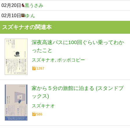
02月20日
黒うさみ
02月10日
ゆ ん
スズキナオの関連本
深夜高速バスに100回ぐらい乗ってわか
ったこと
スズキナオ
ポッポコピー
1267
家から５分の旅館に泊まる (スタンドブ
ックス)
スズキナオ
586