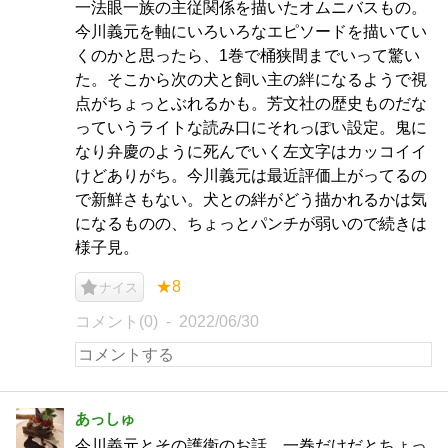
一法眼一族の主従関係を描いたオムニバスもの。
今川義元を軸にいろいろなエピソードを描いてい
くのかと思ったら、1巻で桶狭間までいって驚い
た。そこから次の犬と飼い主の絆になるようで視
点がちょっとぶれるかも。芳文社の歴史ものだな
っていうライトな読み口にそれっぽい設定。鬼に
なり弁慶のように死んでいく左文字はカッコイイ
けどありがち。今川義元は最近評価上がってるの
で新鮮さもない。犬との絆がどう描かれるかは気
になるものの、ちょっとパンチが弱いので続きは
様子見。
★8
ナイス
コメント(0)
2022/06/30
あっしゅ
今川義元とその護衛のお話。一巻だけだとちょっ