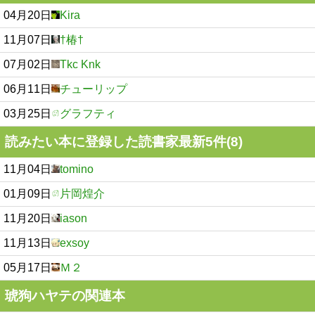
04月20日
Kira
11月07日
†椿†
07月02日
Tkc Knk
06月11日
チューリップ
03月25日
グラフティ
読みたい本に登録した読書家最新5件(8)
11月04日
tomino
01月09日
片岡煌介
11月20日
iason
11月13日
exsoy
05月17日
Ｍ２
琥狗ハヤテの関連本