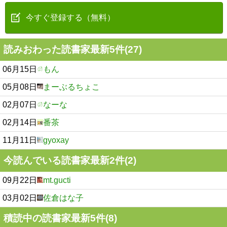
今すぐ登録する（無料）
読みおわった読書家最新5件(27)
06月15日
もん
05月08日
まーぶるちょこ
02月07日
なーな
02月14日
番茶
11月11日
gyoxay
今読んでいる読書家最新2件(2)
09月22日
mt.gucti
03月02日
佐倉はな子
積読中の読書家最新5件(8)