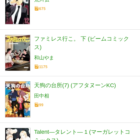
675
ファミレス行こ。 下 (ビームコミック
ス)
和山やま
1175
天狗の台所(7) (アフタヌーンKC)
田中相
99
Talent―タレント― 1 (マーガレットコ