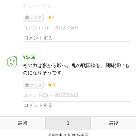
哀しい…なぁ。
★4
ナイス
コメント(0)
2022/03/03
YS-56
その力は影から影へ。鬼の戦国絵巻、興味深いも
のになりそうです。
★3
ナイス
コメント(0)
2022/02/21
最初
1
最後
全9件中 1-9 件を表示