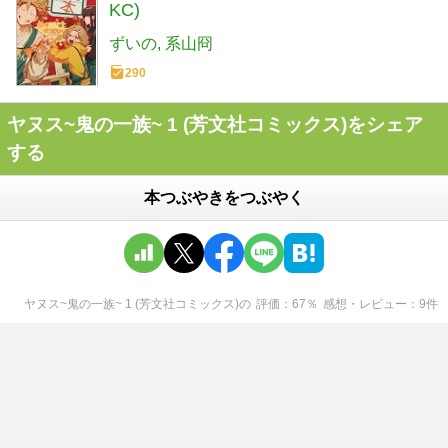
KC)
ずいの
系山冏
290
ヤヌス~鬼の一族~ 1 (芳文社コミックス)をシェア
する
本つぶやきをつぶやく
ヤヌス~鬼の一族~ 1 (芳文社コミックス)
の
評価
67
％
感想・レビュー
9
件