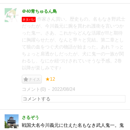
＠40青ちゅるん鳥
作家さん買い。歴史もの。名もなき野武士
ネタバレ
だったが、今川義元に腕を買われ護衛を言いつか
った鬼一。さあ、これからどんな活躍が!!!と期待
に胸躍らせたが、なんと早々と完結。第二章とし
て狼の血をつぐ犬の物語が始まった。あれ？っと
ちょっと肩透かしだったが、犬に鬼一の一族が関
わるし、なにか紐づけされていそうな予感。2巻
以降が楽しみです♪
★12
ナイス
コメント(0)
2022/08/24
さるぞう
戦国大名今川義元に仕えた名もなき武人鬼一。鬼