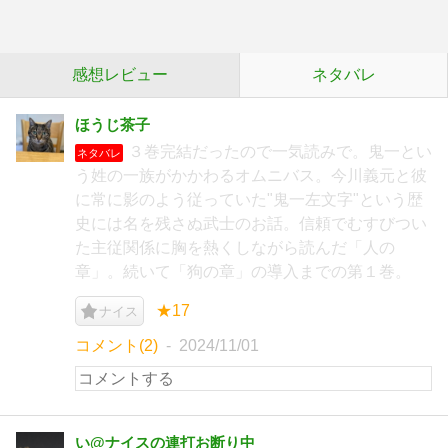
感想レビュー
ネタバレ
ほうじ茶子
３巻完結だったので一気読みで。鬼一とい
ネタバレ
う姓の一族がかかわるオムニバス。今川義元と彼
に常に影のよう従っていた"鬼一左文字"という歴
史には名を残さぬ武士のお話。信頼でむすびつい
た主従関係に胸を熱くしながら読んだ「人の
章」。続いて「狗の章」の導入までの第１巻。
★17
ナイス
コメント(2)
2024/11/01
い@ナイスの連打お断り中