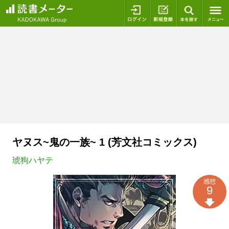
ログイン
新規登録
本を探
ヤヌス~鬼の一族~ 1 (芳文社コミックス)
琥狗ハヤテ
感想
9