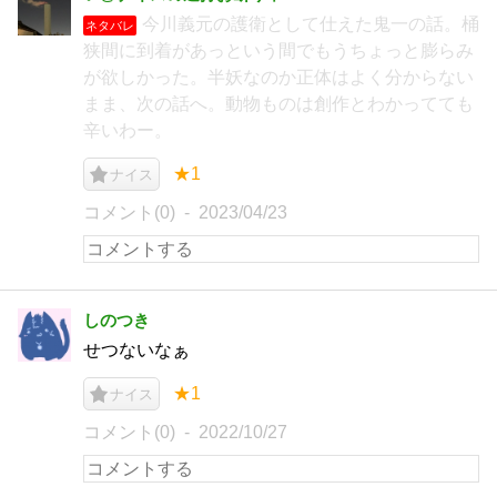
今川義元の護衛として仕えた鬼一の話。桶
ネタバレ
狭間に到着があっという間でもうちょっと膨らみ
が欲しかった。半妖なのか正体はよく分からない
まま、次の話へ。動物ものは創作とわかってても
辛いわー。
★1
ナイス
コメント(0)
2023/04/23
しのつき
せつないなぁ
★1
ナイス
コメント(0)
2022/10/27