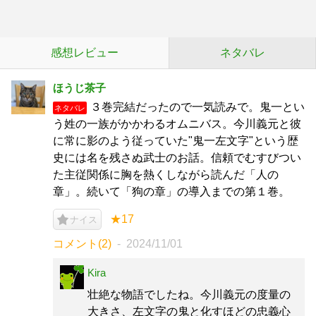
感想レビュー
ネタバレ
ほうじ茶子
３巻完結だったので一気読みで。鬼一とい
ネタバレ
う姓の一族がかかわるオムニバス。今川義元と彼
に常に影のよう従っていた"鬼一左文字"という歴
史には名を残さぬ武士のお話。信頼でむすびつい
た主従関係に胸を熱くしながら読んだ「人の
章」。続いて「狗の章」の導入までの第１巻。
★17
ナイス
コメント(2)
2024/11/01
Kira
壮絶な物語でしたね。今川義元の度量の
大きさ、左文字の鬼と化すほどの忠義心