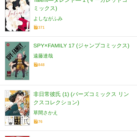
Talent―タレント― 1 (マーガレットコ
ミックス)
よしながふみ
371
SPY×FAMILY 17 (ジャンプコミックス)
遠藤達哉
848
非日常彼氏 (1) (バーズコミックス リン
クスコレクション)
草間さかえ
76