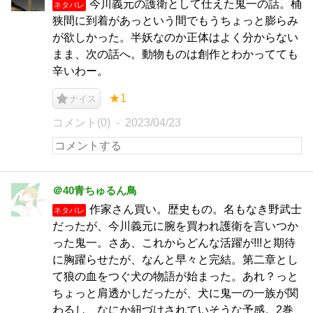
今川義元の護衛として仕えた鬼一の話。桶
ネタバレ
狭間に到着があっという間でもうちょっと膨らみ
が欲しかった。半妖なのか正体はよく分からない
まま、次の話へ。動物ものは創作とわかってても
辛いわー。
★1
ナイス
コメント(0)
2023/04/23
＠40青ちゅるん鳥
作家さん買い。歴史もの。名もなき野武士
ネタバレ
だったが、今川義元に腕を買われ護衛を言いつか
った鬼一。さあ、これからどんな活躍が!!!と期待
に胸躍らせたが、なんと早々と完結。第二章とし
て狼の血をつぐ犬の物語が始まった。あれ？っと
ちょっと肩透かしだったが、犬に鬼一の一族が関
わるし、なにか紐づけされていそうな予感。2巻