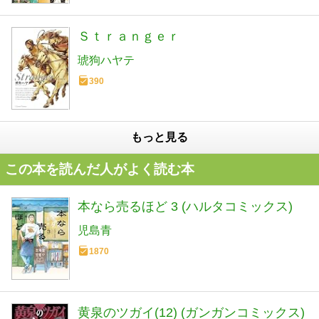
Ｓｔｒａｎｇｅｒ
琥狗ハヤテ
390
もっと見る
この本を読んだ人がよく読む本
本なら売るほど 3 (ハルタコミックス)
児島青
1870
黄泉のツガイ(12) (ガンガンコミックス)