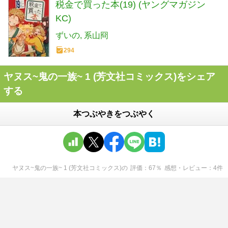
税金で買った本(19) (ヤングマガジン
KC)
ずいの
系山冏
294
ヤヌス~鬼の一族~ 1 (芳文社コミックス)をシェア
する
本つぶやきをつぶやく
ヤヌス~鬼の一族~ 1 (芳文社コミックス)
の
評価
67
％
感想・レビュー
4
件