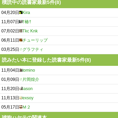
積読中の読書家最新5件(8)
04月20日
Kira
11月07日
†椿†
07月02日
Tkc Knk
06月11日
チューリップ
03月25日
グラフティ
読みたい本に登録した読書家最新5件(8)
11月04日
tomino
01月09日
片岡煌介
11月20日
iason
11月13日
exsoy
05月17日
Ｍ２
琥狗ハヤテの関連本