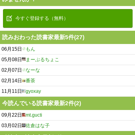
今すぐ登録する（無料）
読みおわった読書家最新5件(27)
06月15日
もん
05月08日
まーぶるちょこ
02月07日
なーな
02月14日
番茶
11月11日
gyoxay
今読んでいる読書家最新2件(2)
09月22日
mt.gucti
03月02日
佐倉はな子