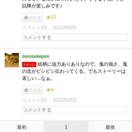
以降が楽しみです♪
★12
ナイス
コメント(0)
2022/08/24
corosukepon
絵柄に迫力ありありなので、鬼の強さ、鬼
ネタバレ
の念がビシビシ伝わってくる。でもストーリーは
哀しい…なぁ。
★4
ナイス
コメント(0)
2022/03/03
最初
1
最後