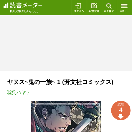
ログイン
新規登録
本を探
ヤヌス~鬼の一族~ 1 (芳文社コミックス)
琥狗ハヤテ
感想
4