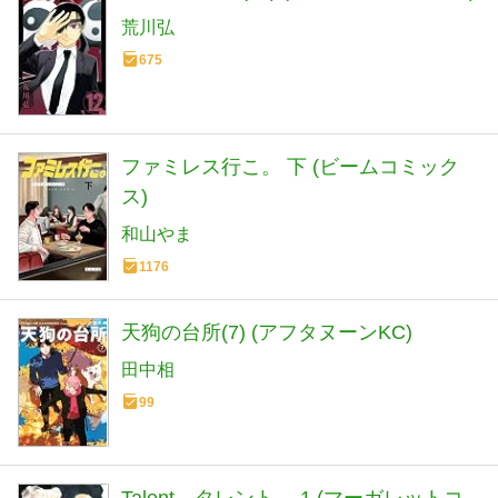
荒川弘
675
ファミレス行こ。 下 (ビームコミック
ス)
和山やま
1176
天狗の台所(7) (アフタヌーンKC)
田中相
99