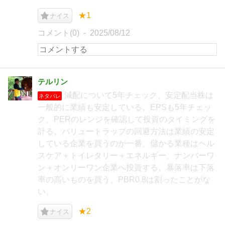
★1
ナイス
コメント(0)
2025/08/12
テルリン
減配について5年チェック、安定配当株は
ネタバレ
一般的に業績も安定している、EPSも5年チェッ
ク、PERのレンジを確認して投資のタイミングを
計る、バリュートラップの回避方法は業績の安定
している企業を買うのが一番、儲かる業種はヘル
スケア＋トイレタリー＋エネルギー、ナンバーワ
ン＋オンリーワン企業へ投資する。暴落率は下落
率の高いものを買う。PBR0.8は割ったことがな
い。
★2
ナイス