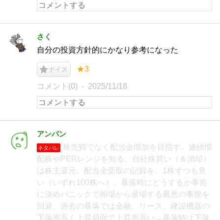
さく
自分の投資方針的にかなり参考になった
★3
ナイス
コメント(0)
2025/11/18
アンパン
株売買でなく配当金増加を目指す。連続増
ネタバレ
配株やPERレンジを知る。自社株買い（＆消却）
は株主還元。配当金受取の記録を。1株ずつも良
い（いずれ100株へ）。暴落時にどうするか事前
に決めパニックで相場から退場する最悪の事態を
回避。過去の暴落では金融、リース、建設機器の
下落率高く上昇局面で上昇率高い→暴落時は下落