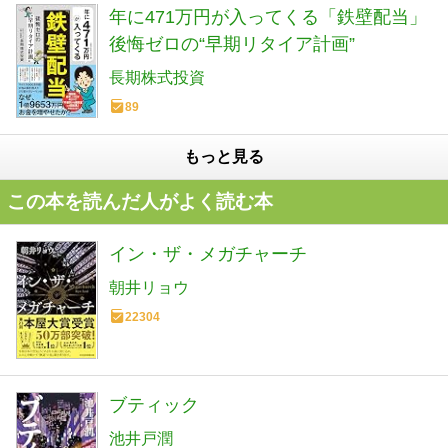
年に471万円が入ってくる「鉄壁配当」
後悔ゼロの“早期リタイア計画”
長期株式投資
89
もっと見る
この本を読んだ人がよく読む本
イン・ザ・メガチャーチ
朝井リョウ
22304
ブティック
池井戸潤