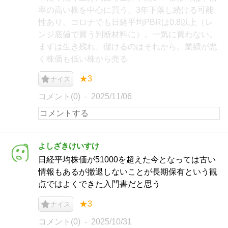
率の高い株を中心に買う。3年下落し続ける可能
性あり。コロナでも日経平均PBRは0.8以上（レ
ンジ底値で買う判断材料に）。一気に買わない。
まずは生き残れ、儲けるのはそれから。業績が悪
く株価も低い株から売る
★3
ナイス
コメント(0)
2025/11/06
よしざきけいすけ
日経平均株価が51000を超えた今となっては古い
情報もあるが撤退しないことが長期保有という観
点ではよくできた入門書だと思う
★3
ナイス
コメント(0)
2025/10/31