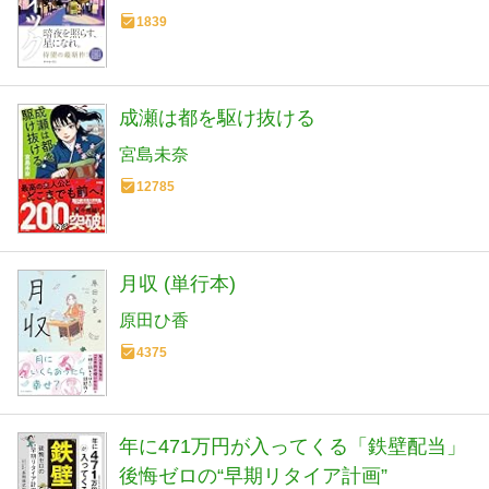
1839
成瀬は都を駆け抜ける
宮島未奈
12785
月収 (単行本)
原田ひ香
4375
年に471万円が入ってくる「鉄壁配当」
後悔ゼロの“早期リタイア計画”