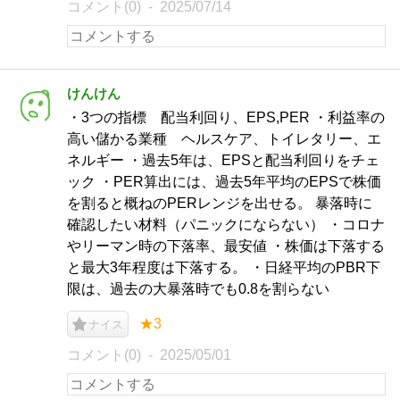
コメント(0)
2025/07/14
けんけん
・3つの指標 配当利回り、EPS,PER ・利益率の
高い儲かる業種 ヘルスケア、トイレタリー、エ
ネルギー ・過去5年は、EPSと配当利回りをチェ
ック ・PER算出には、過去5年平均のEPSで株価
を割ると概ねのPERレンジを出せる。 暴落時に
確認したい材料（パニックにならない） ・コロナ
やリーマン時の下落率、最安値 ・株価は下落する
と最大3年程度は下落する。 ・日経平均のPBR下
限は、過去の大暴落時でも0.8を割らない
★3
ナイス
コメント(0)
2025/05/01