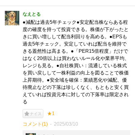
なえとる
●減配は過去5年チェック●安定配当株ならある程
度の確度を持って投資できる。株価が下がったと
きに買い増しして配当利回りを高める。●EPSも
過去5年チェック。安定していれば配当を維持で
きる蓋然性は高まる。●「PER15倍程度」だけで
はなく20倍以上は買わないルール化や業界平均、
レンジも見る。●自社株買い：流通している株式
を買い戻しして一株利益の向上を図ることで株価
上昇期待。●安全域を確保：業績悪化や減配、優
待廃止などの下落は珍しくなく、もともと安く買
えていれば投資元本に対しての下落率は限定され
る
★1
ナイス
コメント(1)
2025/03/10