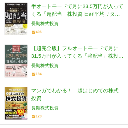
半オートモードで月に23.5万円が入って
くる「超配当」株投資 日経平均リター
ンを3.86%上回った“割安買い”の極意
長期株式投資
406
【超完全版】フルオートモードで月に
31.5万円が入ってくる「強配当」株投資
経営戦略から“ほぼ永遠に儲かる企業”を
長期株式投資
探す方法
184
マンガでわかる！ 超はじめての株式
投資
長期株式投資
120