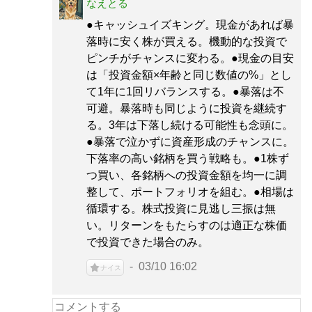
なえとる
●キャッシュイズキング。現金があれば暴
落時に安く株が買える。機動的な投資で
ピンチがチャンスに変わる。●現金の目安
は「投資金額×年齢と同じ数値の%」とし
て1年に1回リバランスする。●暴落は不
可避。暴落時も同じように投資を継続す
る。3年は下落し続ける可能性も念頭に。
●暴落で泣かずに資産形成のチャンスに。
下落率の高い銘柄を買う戦略も。●1株ず
つ買い、各銘柄への投資金額を均一に調
整して、ポートフォリオを組む。●相場は
循環する。株式投資に見逃し三振は無
い。リターンをもたらすのは適正な株価
で投資できた場合のみ。
03/10 16:02
ナイス