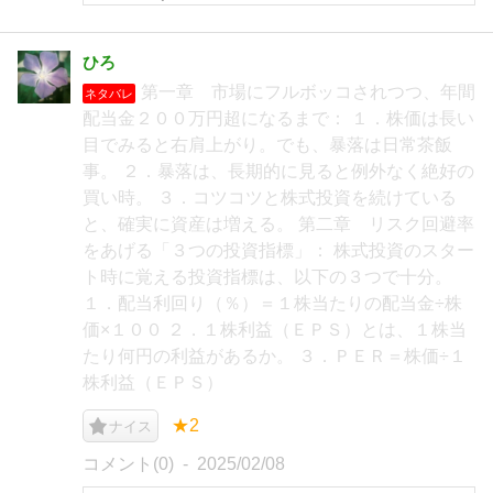
ひろ
第一章 市場にフルボッコされつつ、年間
ネタバレ
配当金２００万円超になるまで： １．株価は長い
目でみると右肩上がり。でも、暴落は日常茶飯
事。 ２．暴落は、長期的に見ると例外なく絶好の
買い時。 ３．コツコツと株式投資を続けている
と、確実に資産は増える。 第二章 リスク回避率
をあげる「３つの投資指標」： 株式投資のスター
ト時に覚える投資指標は、以下の３つで十分。
１．配当利回り（％）＝１株当たりの配当金÷株
価×１００ ２．１株利益（ＥＰＳ）とは、１株当
たり何円の利益があるか。 ３．ＰＥＲ＝株価÷１
株利益（ＥＰＳ）
★2
ナイス
コメント(0)
2025/02/08