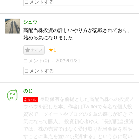
シュウ
高配当株投資の詳しいやり方が記載されており、
始める気になりました
★1
ナイス
コメント(0)
2025/01/21
のじ
長期保有を前提とした高配当株への投資ノ
ネタバレ
ウハウを記した本。作者はTwitterで有名な個人投
資家で、ツイートやブログの文章の感じが好きで
気になって購入。 投資初心者ゆえ「長期配当投資
では、株の売買ではなく受け取り配当金額を増や
すことに重点を置いて投資する」という点に驚い