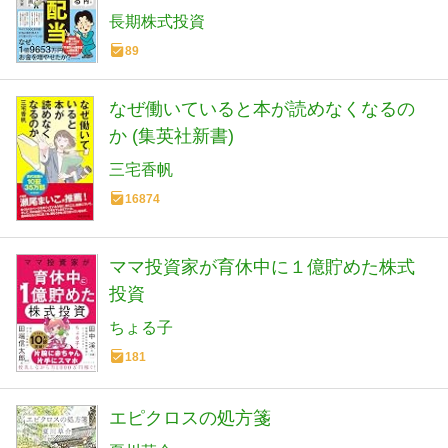
長期株式投資
89
なぜ働いていると本が読めなくなるの
か (集英社新書)
三宅香帆
16874
ママ投資家が育休中に１億貯めた株式
投資
ちょる子
181
エピクロスの処方箋