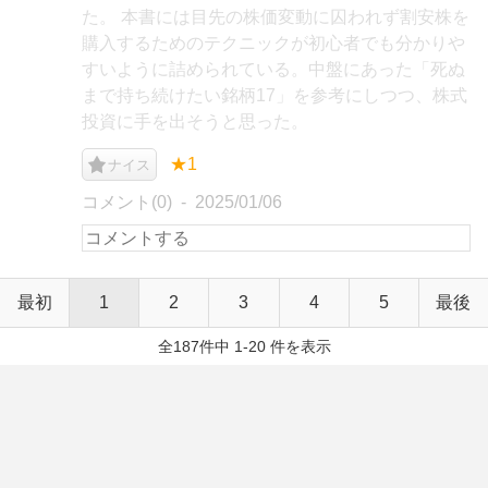
た。 本書には目先の株価変動に囚われず割安株を
購入するためのテクニックが初心者でも分かりや
すいように詰められている。中盤にあった「死ぬ
まで持ち続けたい銘柄17」を参考にしつつ、株式
投資に手を出そうと思った。
★1
ナイス
コメント(0)
2025/01/06
最初
1
2
3
4
5
最後
全187件中 1-20 件を表示