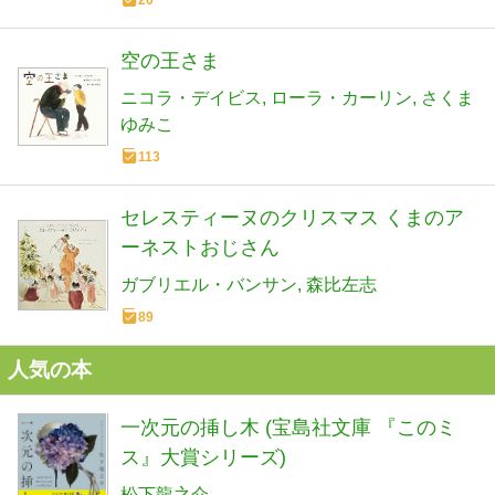
空の王さま
ニコラ・デイビス
ローラ・カーリン
さくま
ゆみこ
113
セレスティーヌのクリスマス くまのア
ーネストおじさん
ガブリエル・バンサン
森比左志
89
人気の本
一次元の挿し木 (宝島社文庫 『このミ
ス』大賞シリーズ)
松下龍之介