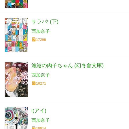
サラバ! (下)
西加奈子
17299
漁港の肉子ちゃん (幻冬舎文庫)
西加奈子
16271
i(アイ)
西加奈子
15514