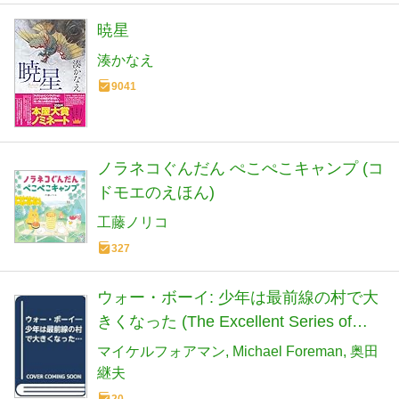
暁星
湊かなえ
9041
ノラネコぐんだん ぺこぺこキャンプ (コ
ドモエのえほん)
工藤ノリコ
327
ウォー・ボーイ: 少年は最前線の村で大
きくなった (The Excellent Series of
Foreign Lit)
マイケルフォアマン
Michael Foreman
奥田
継夫
20