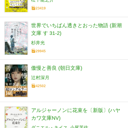
23419
世界でいちばん透きとおった物語 (新潮
文庫 す 31-2)
杉井光
29945
傲慢と善良 (朝日文庫)
辻村深月
42502
アルジャーノンに花束を〔新版〕(ハヤ
カワ文庫NV)
ダニエル・キイス
小尾芙佐