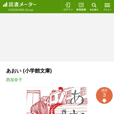
ログイン
新規登録
本を探
あおい (小学館文庫)
西加奈子
感想
3