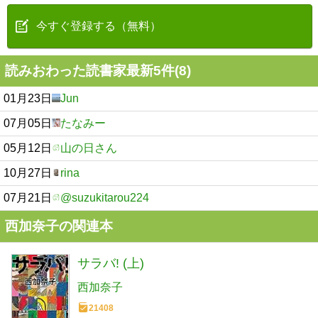
今すぐ登録する（無料）
読みおわった読書家最新5件(8)
01月23日
Jun
07月05日
たなみー
05月12日
山の日さん
10月27日
rina
07月21日
@suzukitarou224
西加奈子の関連本
サラバ! (上)
西加奈子
21408