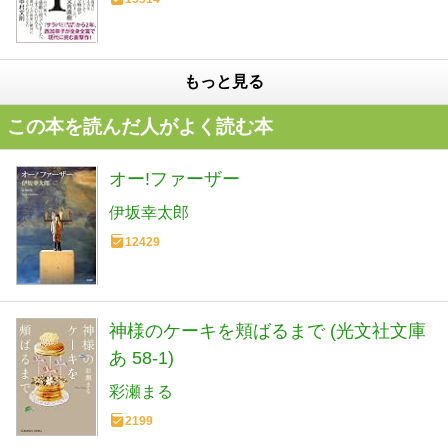
もっと見る
この本を読んだ人がよく読む本
オー!ファーザー
伊坂幸太郎
12429
神様のケーキを頬ばるまで (光文社文庫
あ 58-1)
彩瀬まる
2199