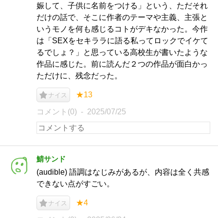
娠して、子供に名前をつける」という、ただそれ
だけの話で、そこに作者のテーマや主義、主張と
いうモノを何も感じるコトがデキなかった。今作
は「SEXをセキララに語る私ってロックでイケて
るでしょ？」と思っている高校生が書いたような
作品に感じた。前に読んだ２つの作品が面白かっ
ただけに、残念だった。
★13
ナイス
コメント(0)
2025/07/25
鯖サンド
(audible) 語調はなじみがあるが、内容は全く共感
できない点がすごい。
★4
ナイス