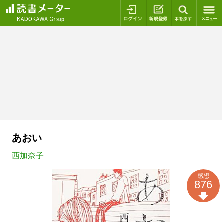
ログイン
新規登録
本を探
あおい
西加奈子
感想
876