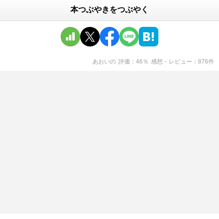
本つぶやきをつぶやく
あおい
の
評価
46
％
感想・レビュー
876
件