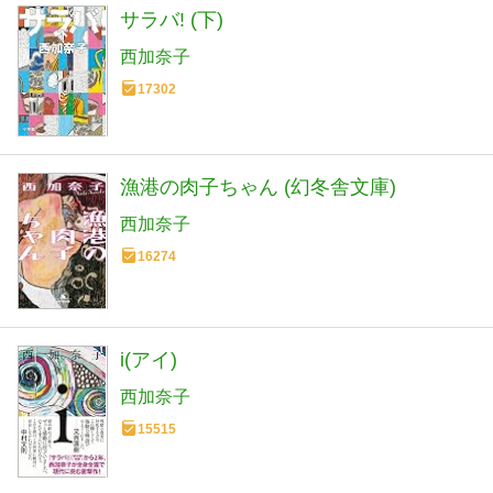
サラバ! (下)
西加奈子
17302
漁港の肉子ちゃん (幻冬舎文庫)
西加奈子
16274
i(アイ)
西加奈子
15515