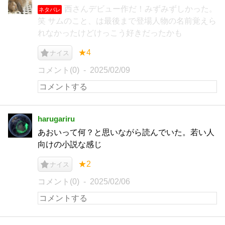
西さんデビュー作だ！みずみずしかった。
ネタバレ
笑 サムのこと、は最後まで登場人物の名前覚えら
れなかったけどけっこう好きだったかも
★4
ナイス
コメント(0)
2025/02/09
harugariru
あおいって何？と思いながら読んでいた。若い人
向けの小説な感じ
★2
ナイス
コメント(0)
2025/02/06