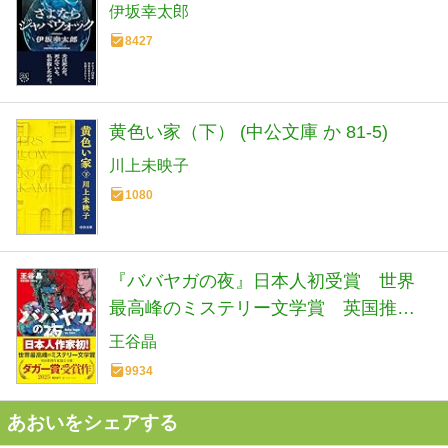
伊坂幸太郎
8427
黄色い家（下） (中公文庫 か 81-5)
川上未映子
1080
『ババヤガの夜』日本人初受賞 世界
最高峰のミステリー文学賞 英国推理
作家協会賞(ダガー賞） (河出文庫 お 46-
王谷晶
1)
9934
あおいをシェアする