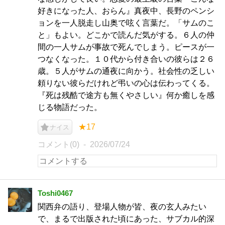
好きになった人、おらん』真夜中、長野のペンシ
ョンを一人脱走し山奥で呟く言葉だ。「サムのこ
と」もよい。どこかで読んだ気がする。６人の仲
間の一人サムが事故で死んでしまう。ピースが一
つなくなった。１０代から付き合いの彼らは２６
歳。５人がサムの通夜に向かう。社会性の乏しい
頼りない彼らだけれど弔いの心は伝わってくる。
『死は残酷で途方も無くやさしい』何か癒しを感
じる物語だった。
★17
ナイス
コメント(0)
2026/07/24
Toshi0467
関西弁の語り、登場人物が皆、夜の玄人みたい
で、まるで出版された頃にあった、サブカル的深