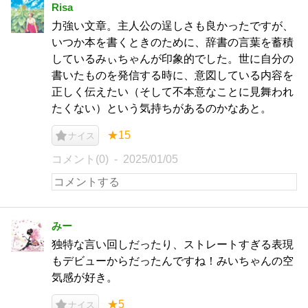
Risa
力強い文章。主人公の逞しさも良かったですが、
いつか本を書くときのために、辞書の言葉を蓄積
しているみぃちゃんが印象的でした。世に自分の
書いたものを発信する時に、意図している内容を
正しく伝えたい（そして不本意なことに見舞われ
たくない）という気持ちがあるのかなあと。
★15
ナイス
コメント(0)
2025/01/05
みー
独特な言い回しだったり、ストレートすぎる表現
もデビューからだったんですね！みいちゃんの空
気感が好き。
★5
ナイス