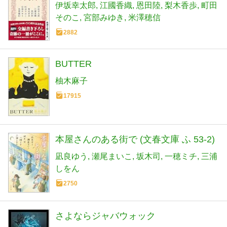
伊坂幸太郎
江國香織
恩田陸
梨木香歩
町田
そのこ
宮部みゆき
米澤穂信
2882
BUTTER
柚木麻子
17915
本屋さんのある街で (文春文庫 ふ 53-2)
凪良ゆう
瀬尾まいこ
坂木司
一穂ミチ
三浦
しをん
2750
さよならジャバウォック