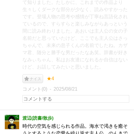
て知りました。たしかに、これまでの作品より
生々しくダークな部分が少なく、読みやすかった
です。登場人物の思考や感情が丁寧ね言語化され
ているので、すらすらと楽しみながらあっという
間に読み終わりました。あおいは主人公の女の子
名前だと思っていたけど、ここでも主人公はさっ
ちゃんで、未来の息子くんの名前でしたね。カザ
マ君、随分と勝手な男だったなあ笑。辞書が好き
なみぃちゃん、私はお友達になれるか自信はない
けど、お話してみたいと思いました。
★4
ナイス
コメント(0)
2025/08/21
渡辺(読書/散歩)
時代の空気を感じられる作品。海水で渇きを癒そ
うとするような恋愛を繰り返す主人公。のんきで