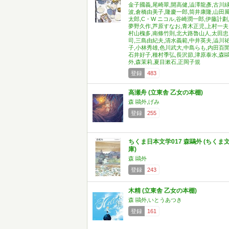
金子國義,尾崎翠,開高健,澁澤龍彥,古川
波,倉橋由美子,隆慶一郎,筒井康隆,山田
太郎,C・W ニコル,谷崎潤一郎,伊藤計劃
夢野久作,芦原すなお,青木正児,上村一夫
村山槐多,南條竹則,北大路魯山人,太田忠
司,三島由紀夫,清水義範,中井英夫,澁川
子,小林秀雄,色川武大,中島らも,内田百閒
石井好子,種村季弘,長沢節,津原泰水,森
外,森茉莉,夏目漱石,正岡子規
登録
483
高瀬舟 (立東舎 乙女の本棚)
森 鷗外,げみ
登録
255
ちくま日本文学017 森鷗外 (ちくま
庫)
森 鷗外
登録
243
木精 (立東舎 乙女の本棚)
森 鷗外,いとうあつき
登録
161