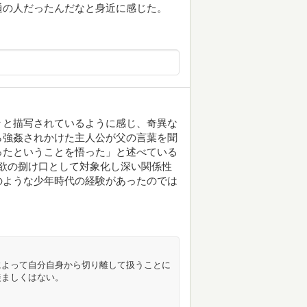
通の人だったんだなと身近に感じた。
々と描写されているように感じ、奇異な
ら強姦されかけた主人公が父の言葉を聞
ったということを悟った」と述べている
性欲の捌け口として対象化し深い関係性
のような少年時代の経験があったのでは
によって自分自身から切り離して扱うことに
羨ましくはない。