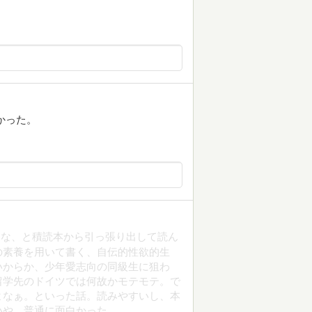
かった。
たな、と積読本から引っ張り出して読ん
の素養を用いて書く、自伝的性欲的生
いからか、少年愛志向の同級生に狙わ
留学先のドイツでは何故かモテモテ。で
よなぁ。といった話。読みやすいし、本
いや、普通に面白かった。