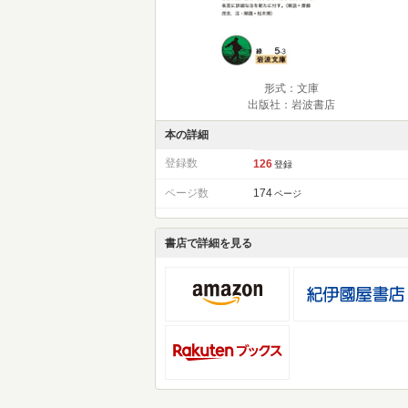
形式：文庫
出版社：岩波書店
本の詳細
登録数
126
登録
ページ数
174
ページ
書店で詳細を見る