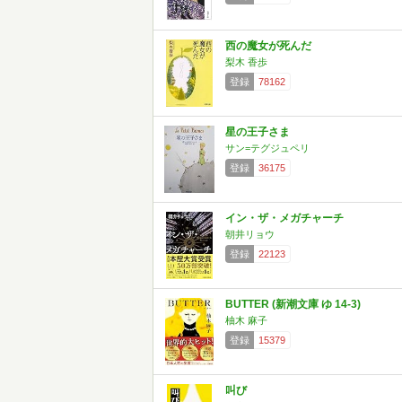
西の魔女が死んだ
梨木 香歩
登録
78162
星の王子さま
サン=テグジュペリ
登録
36175
イン・ザ・メガチャーチ
朝井リョウ
登録
22123
BUTTER (新潮文庫 ゆ 14-3)
柚木 麻子
登録
15379
叫び