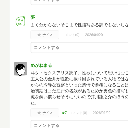
夢
よく分からないそこまで性描写ある訳でもないし
ナイス
コメント(
0
)
2026/04/20
めがねまる
ヰタ・セクスアリス読了。性欲について思い悩む
主人公の金井が性欲に振り回されている人物では
からの冷静な観察といった風情で参考になること
治初期はまだ江戸の名残があるためか男色の描写
虎を飼い慣らせそうにないので芥川龍之介のほう
た。
ナイス
★7
コメント(
0
)
2026/01/02