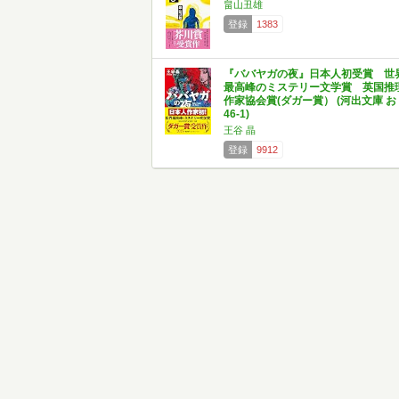
畠山丑雄
登録
1383
『ババヤガの夜』日本人初受賞 世
最高峰のミステリー文学賞 英国推
作家協会賞(ダガー賞） (河出文庫 お
46-1)
王谷 晶
登録
9912