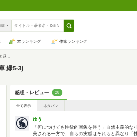
n和書
は
本ランキング
作家ランキング
-3)
緑5-3)
感想・レビュー
28
全て表示
ネタバレ
ゆう
「何につけても性欲的写象を伴う」自然主義的な
美される一方で、自らの実感はそれらと異なり「