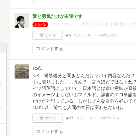
愛と勇気だけが友達です
アルファベット表記がそのまま横書きで
ネタバレ
ナイス
★5
コメント(
0
)
2025/11/08
たぬ
多
辺
☆4 発禁処分と聞きどんだけヤバイ内容なんだ？
沢
手に取りました。…うん？ 言うほどではなくね
松
イツ語英語にしていて、日本語とは違い意味が直
,
のイメージよりだいぶマイルド。辞書のエロ単語
,
だけだと思っている。しかしそんな自分を好いて
吉
寛
100年以上前でも人間の本質は変わらないね。
ナイス
★23
コメント(
0
)
2025/07/24