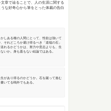
を文章で辿ることで、人の生涯に関する
ような好奇心から筆をとった体裁の告白
しかしある種の人間にとって、性欲は強いて
や、それどころか避け得るべき「道端の石」
を送れるかどうかは、努力や意志よりも、生
はないか。身も蓋もない結論ではある。
人生があり得るのかどうか。石を蹴って進む
を書いてる鴎外でもある。