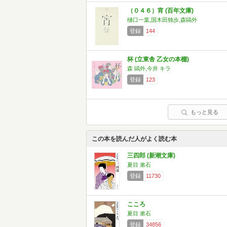
（０４６）宵 (百年文庫)
樋口一葉,国木田独歩,森鷗外
登録
144
杯 (立東舎 乙女の本棚)
森 鷗外,今井 キラ
登録
123
もっと見る
この本を読んだ人がよく読む本
三四郎 (新潮文庫)
夏目 漱石
登録
11730
こころ
夏目 漱石
登録
34856