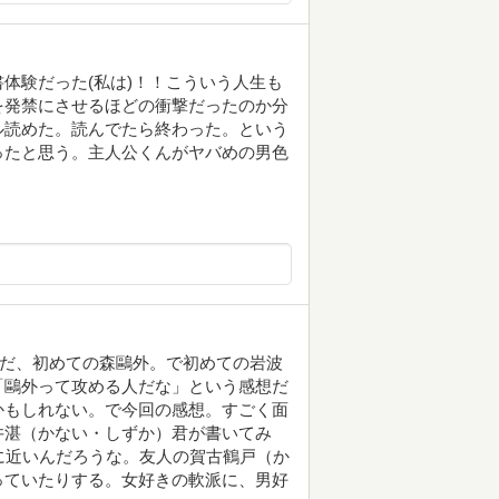
体験だった(私は)！！こういう人生も
を発禁にさせるほどの衝撃だったのか分
ル読めた。読んでたら終わった。という
ったと思う。主人公くんがヤバめの男色
んだ、初めての森鷗外。で初めての岩波
「鷗外って攻める人だな」という感想だ
かもしれない。で今回の感想。すごく面
井湛（かない・しずか）君が書いてみ
に近いんだろうな。友人の賀古鶴戸（か
っていたりする。女好きの軟派に、男好