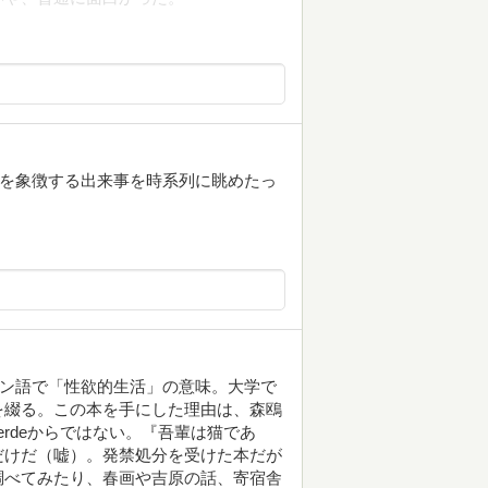
性を象徴する出来事を時系列に眺めたっ
は、ラテン語で「性欲的生活」の意味。大学で
を綴る。この本を手にした理由は、森鴎
gierdeからではない。『吾輩は猫であ
だけだ（嘘）。発禁処分を受けた本だが
調べてみたり、春画や吉原の話、寄宿舎