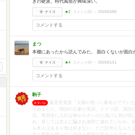
きの硬派。時代風俗が興味深い。
ナイス
★2
コメント(
0
)
2025/03/06
まつ
本棚にあったから読んでみた。 面白くないが面白
ナイス
★4
コメント(
0
)
2025/01/11
駒子
森見登美彦『太陽の塔』に書名がでてい
ネタバレ
でみました。明治の文豪が英語、ドイツ語、漢詩
活。寄宿舎に入れば体が小さいのに負けん気が強
れ、長じては友人に騙され遊郭に連れていかれ、
も本人はあまり色は好まない。ただ好奇心なんだ
文と紙面を競っている注も親切で良かったです！