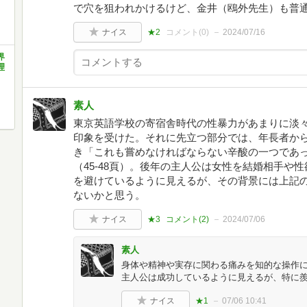
で穴を狙われかけるけど、金井（鴎外先生）も普
ナイス
★2
コメント(
0
)
2024/07/16
界
理
素人
東京英語学校の寄宿舎時代の性暴力があまりに淡
印象を受けた。それに先立つ部分では、年長者か
き「これも嘗めなければならない辛酸の一つであ
（45‐48頁）。後年の主人公は女性を結婚相手や
を避けているように見えるが、その背景には上記
ないかと思う。
ナイス
★3
コメント(
2
)
2024/07/06
素人
身体や精神や実存に関わる痛みを知的な操作
主人公は成功しているように見えるが、特に
ナイス
★1
07/06 10:41