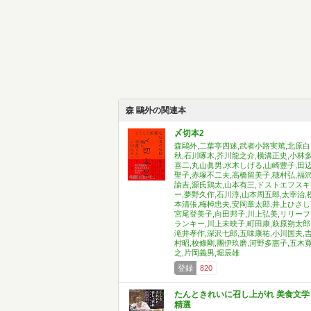
森 鷗外の関連本
〆切本2
森鷗外,二葉亭四迷,武者小路実篤,北原白
秋,石川啄木,芥川龍之介,横溝正史,小林
喜二,丸山眞男,水木しげる,山崎豊子,田
聖子,赤塚不二夫,高橋留美子,穂村弘,福
諭吉,源氏鶏太,山本有三,ドストエフスキ
ー,夢野久作,石川淳,山本周五郎,太宰治,
本清張,梅棹忠夫,安岡章太郎,井上ひさし
宮尾登美子,向田邦子,川上弘美,リリーフ
ランキー,川上未映子,町田康,萩原朔太郎
滝井孝作,深沢七郎,五味康祐,小川国夫,
村昭,校條剛,團伊玖磨,河野多惠子,五木
之,片岡義男,堀辰雄
登録
820
たんときれいに召し上がれ 美食文学
精選