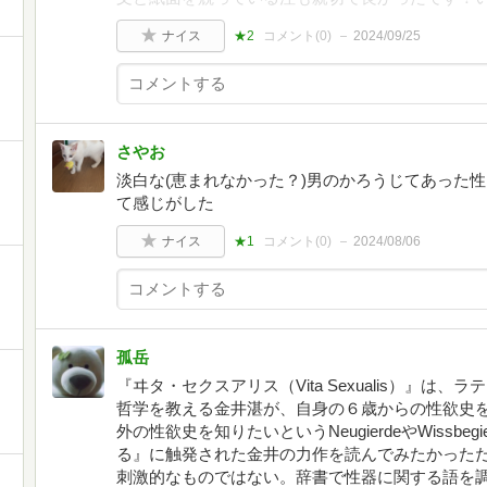
ナイス
★2
コメント(
0
)
2024/09/25
さやお
淡白な(恵まれなかった？)男のかろうじてあった
て感じがした
ナイス
★1
コメント(
0
)
2024/08/06
孤岳
『ヰタ・セクスアリス（Vita Sexualis）』
哲学を教える金井湛が、自身の６歳からの性欲史
外の性欲史を知りたいというNeugierdeやWissbe
る』に触発された金井の力作を読んでみたかった
刺激的なものではない。辞書で性器に関する語を