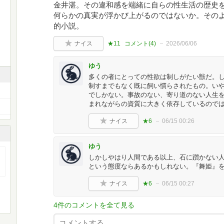
金井湛。その違和感を端緒に自らの性生活の歴史
何らかの真実が浮かび上がるのではないか。その
的小説。
ナイス
★11
コメント(
4
)
2026/06/06
ゆう
多くの者にとっての性欲は制しがたい獣だ。
制すまでもなく既に飼い慣らされたもの。い
でしかない。事故のない、寄り道のない人生
まれながらの資質に大きく依存しているので
ナイス
★6
06/15 00:26
ゆう
しかしやはり人間である以上、石に躓かない
という態度ならあるかもしれない。『舞姫』
ナイス
★6
06/15 00:27
4件のコメントを全て見る