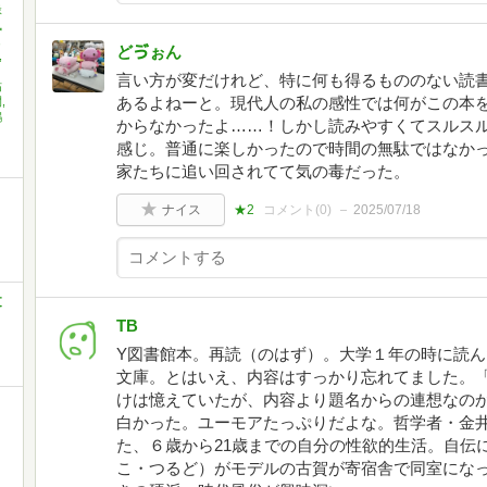
緑
風
,
どゔぉん
,
言い方が変だけれど、特に何も得るもののない読書
祐
あるよねーと。現代人の私の感性では何がこの本
,
鷗
からなかったよ……！しかし読みやすくてスルス
感じ。普通に楽しかったので時間の無駄ではなか
家たちに追い回されてて気の毒だった。
ナイス
★2
コメント(
0
)
2025/07/18
文
TB
Y図書館本。再読（のはず）。大学１年の時に読
文庫。とはいえ、内容はすっかり忘れてました。
けは憶えていたが、内容より題名からの連想なの
白かった。ユーモアたっぷりだよな。哲学者・金
た、６歳から21歳までの自分の性欲的生活。自伝
こ・つるど）がモデルの古賀が寄宿舎で同室にな