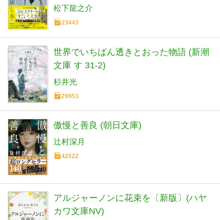
松下龍之介
23443
世界でいちばん透きとおった物語 (新潮
文庫 す 31-2)
杉井光
29953
傲慢と善良 (朝日文庫)
辻村深月
42522
アルジャーノンに花束を〔新版〕(ハヤ
カワ文庫NV)