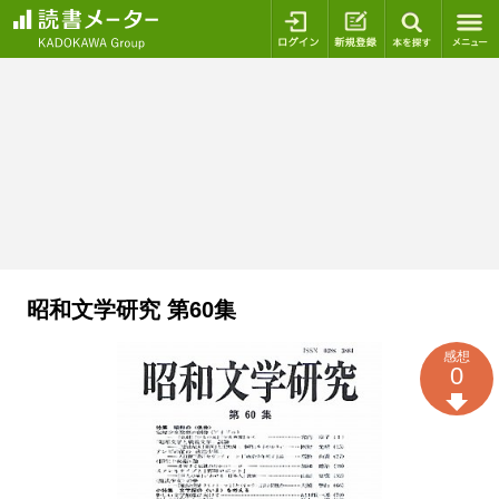
ログイン
新規登録
本を探
昭和文学研究 第60集
感想
0