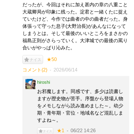
だったが、今回はそれに加え甚内の章の八重こと
大蔵卿局が印象に残った。淀君と一緒くたに捉え
ていたけど、今作では曲者の中の曲者だった。身
体張って守った息子(大野治長)があんなになって
しまうとは。そして最後のいいところをまさかの
福島正則がさらっていく。大津城での最後の罵り
合いがやっぱり沁みた。
★50
ナイス
コメント(2)
2026/06/14
hiroshi
お邪魔します。同感です、多少は読書し
ますが歴史物が苦手。序盤から登場人物
をメモしながら読み進めました～。幼少
期・青年期・官位・地域名など混乱しま
すよね～。
★1
06/22 14:26
ナイス