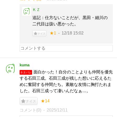
ＫＺ
追記：仕方ないことだが、黒田・細川の
二代目は扱い悪かった。
★1
12/18 15:02
ナイス
kuma
面白かった！自分のことよりも仲間を優先
ネタバレ
する石田三成。石田三成が残した想いに応えるた
めに奮闘する仲間たち。素敵な友情に胸打たれま
した。石田三成って凄いんだなぁ…。
★14
ナイス
コメント(0)
2025/12/11