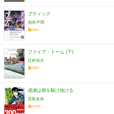
ブティック
池井戸潤
1824
ファイア・ドーム (下)
辻村深月
3965
成瀬は都を駆け抜ける
宮島未奈
12755