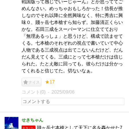
戦国版って感じでいーじゃーん』とか思っててご
めんなさい。めっちゃおもしろかった！信長が推
しなのでそれ以降に全然興味なく、特に秀吉に興
味０、賤ヶ岳七本槍すら知らず。加藤清正くらい
かな。石田三成をスーパーマンに仕立てており
「無理あるっしょ」と思うけど、構成で読ませて
くる。七本槍のそれぞれの視点で書いていて中心
人物である三成視点は出てこないんだけど、だん
だん見えてくる。三成にとって七本槍だけは信じ
られた。たとえ敵に回っても。彼らだけは分かっ
てくれると信じてた。切ないなぁ。
★17
ナイス
コメント(0)
2025/09/06
せきちゃん
賤ヶ岳七本槍として天下に名を轟かせた7
ネタバレ