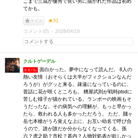
こまで三成が優秀で良い男に描かれた作品は初め
てかも。
★31
ナイス
コメント(0)
2026/04/19
クルトゲーデル
面白かった。夢中になって読んだ。 8人の
ネタバレ
熱い友情（おそらくは大半がフィクションなんだ
ろうが）がグッと来る。疎遠になっているのに、
昔話に花が咲くところも。 糟屋武則が戦時ptsdに
苦しむ様子が描かれている。ランボーの映画もそ
うだったな。その病気への理解が、もっと早かっ
たら、救われる人も多かっただろう。 ただ、賤ヶ
岳七本槍がうろ覚えな上に、お互い幼名で呼び合
うので、誰が誰だか分からなくなってくる。孫
六？虎之助？市松？甚内？人物対処表が欲しかっ