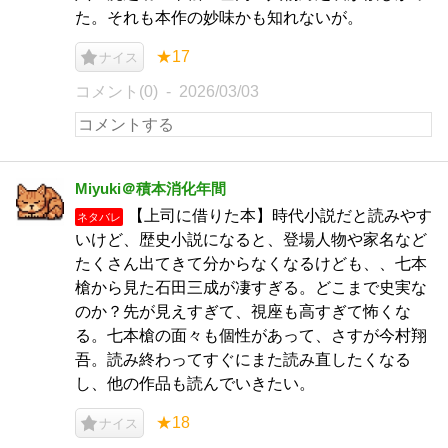
た。それも本作の妙味かも知れないが。
★17
ナイス
コメント(0)
2026/03/03
Miyuki＠積本消化年間
【上司に借りた本】時代小説だと読みやす
ネタバレ
いけど、歴史小説になると、登場人物や家名など
たくさん出てきて分からなくなるけども、、七本
槍から見た石田三成が凄すぎる。どこまで史実な
のか？先が見えすぎて、視座も高すぎて怖くな
る。七本槍の面々も個性があって、さすが今村翔
吾。読み終わってすぐにまた読み直したくなる
し、他の作品も読んでいきたい。
★18
ナイス