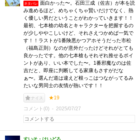
面白かった〜。石田三成（佐吉）が本を読
ネタバレ
み進めるほど、めちゃくちゃ賢いだけでなく、熱
く優しい男だということがわかっていきます！！
最初、七本槍の幼名とキャラクターを把握するの
が少しややこしいけど、それさえつかめば一気で
す！！ラストが1番険悪かつアホそうだった市松
（福島正則）なのが意外だったけどそれがとても
良かったです。他の七本槍もそれぞれ推せるポイ
ントがあり、いい本でした〜。1番邪魔なのは佐
吉だと、即座に判断してる家康もさすがだな
ぁ〜。選んだ道は違えど根っこはつながってるみ
たいな男同士の友情が熱いです！！
★19
ナイス
コメント(0)
2025/07/27
すいそ・はいどろ