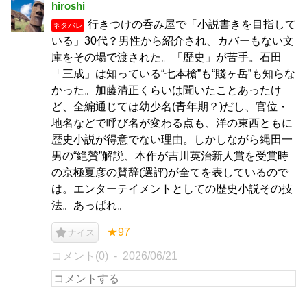
hiroshi
行きつけの呑み屋で「小説書きを目指して
ネタバレ
いる」30代？男性から紹介され、カバーもない文
庫をその場で渡された。「歴史」が苦手。石田
「三成」は知っている“七本槍”も“賤ヶ岳”も知らな
かった。加藤清正くらいは聞いたことあったけ
ど、全編通じては幼少名(青年期？)だし、官位・
地名などで呼び名が変わる点も、洋の東西ともに
歴史小説が得意でない理由。しかしながら縄田一
男の“絶賛”解説、本作が吉川英治新人賞を受賞時
の京極夏彦の賛辞(選評)が全てを表しているので
は。エンターテイメントとしての歴史小説その技
法。あっぱれ。
★97
ナイス
コメント(0)
2026/06/21