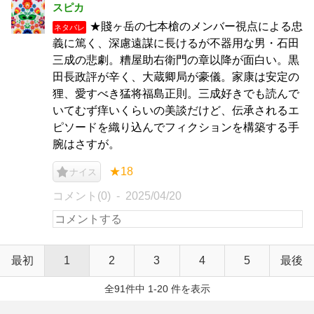
スピカ
★賤ヶ岳の七本槍のメンバー視点による忠
ネタバレ
義に篤く、深慮遠謀に長けるが不器用な男・石田
三成の悲劇。糟屋助右衛門の章以降が面白い。黒
田長政評が辛く、大蔵卿局が豪儀。家康は安定の
狸、愛すべき猛将福島正則。三成好きでも読んで
いてむず痒いくらいの美談だけど、伝承されるエ
ピソードを織り込んでフィクションを構築する手
腕はさすが。
★18
ナイス
コメント(0)
2025/04/20
最初
1
2
3
4
5
最後
全91件中 1-20 件を表示