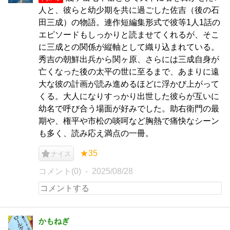
人と、彼らと幼少期を共に過ごした佐吉（後の石
田三成）の物語。連作短編集形式で彼等1人1話の
エピソードもしっかりと読ませてくれるが、そこ
に三成との関係が縦軸として織り込まれている。
秀吉の朝鮮出兵から関ヶ原、さらには三成自身が
亡くなった後の太平の世に至るまで、あまりに遠
大な彼の計画が読み進めるほどに浮かび上がって
くる。大人になりすっかり出世した彼らが互いに
幼名で呼び合う場面が好みでした。助右衛門の最
期や、権平や市松の啖呵など胸熱で痛快なシーン
も多く、読み応え満点の一冊。
★35
ナイス
コメント(0)
2025/08/28
かもねぎ