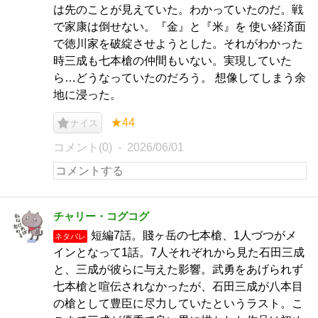
は先のことが見えていた。わかっていたのだ。戦
で家康は倒せない。『金』と『米』を 使い経済面
で徳川家を破綻させようとした。それがわかった
時三成も七本槍の仲間もいない。実現していた
ら…どうなっていたのだろう。 想像してしまう余
地に浸った。
★44
ナイス
コメント(0)
2026/06/01
チャリー・コグコグ
短編7話。賤ヶ岳の七本槍、1人づつがメ
ネタバレ
インとなって1話。7人それぞれから見た石田三成
と、三成が彼らに与えた影響。武勇をあげられず
七本槍と喧伝されなかったが、石田三成が八本目
の槍として豊臣に尽力していたというラスト。こ