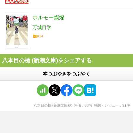
ホルモー燦燦
万城目学
814
八本目の槍 (新潮文庫)をシェアする
本つぶやきをつぶやく
八本目の槍 (新潮文庫)
の
評価
88
％
感想・レビュー
91
件