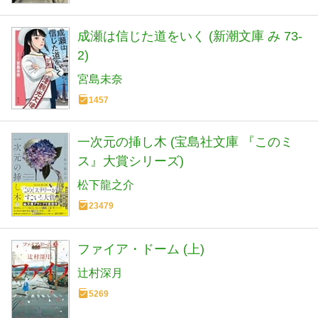
成瀬は信じた道をいく (新潮文庫 み 73-
2)
宮島未奈
1457
一次元の挿し木 (宝島社文庫 『このミ
ス』大賞シリーズ)
松下龍之介
23479
ファイア・ドーム (上)
辻村深月
5269