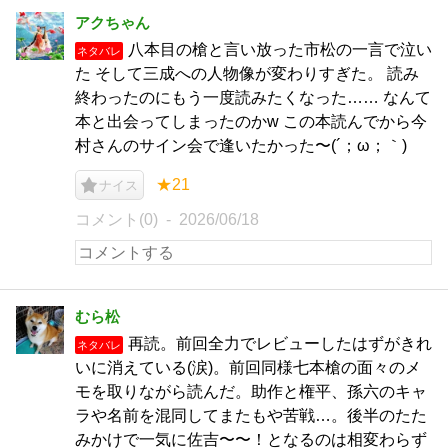
アクちゃん
八本目の槍と言い放った市松の一言で泣い
ネタバレ
た そして三成への人物像が変わりすぎた。 読み
終わったのにもう一度読みたくなった…… なんて
本と出会ってしまったのかw この本読んでから今
村さんのサイン会で逢いたかった〜(´；ω；｀)
★21
ナイス
コメント(0)
2026/06/18
むら松
再読。前回全力でレビューしたはずがきれ
ネタバレ
いに消えている(涙)。前回同様七本槍の面々のメ
モを取りながら読んだ。助作と権平、孫六のキャ
ラや名前を混同してまたもや苦戦…。後半のたた
みかけで一気に佐吉〜〜！となるのは相変わらず