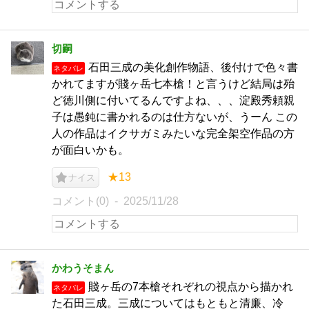
切嗣
石田三成の美化創作物語、後付けで色々書
ネタバレ
かれてますが賤ヶ岳七本槍！と言うけど結局は殆
ど徳川側に付いてるんですよね、、、淀殿秀頼親
子は愚鈍に書かれるのは仕方ないが、うーん この
人の作品はイクサガミみたいな完全架空作品の方
が面白いかも。
★13
ナイス
コメント(0)
2025/11/28
かわうそまん
賤ヶ岳の7本槍それぞれの視点から描かれ
ネタバレ
た石田三成。三成についてはもともと清廉、冷