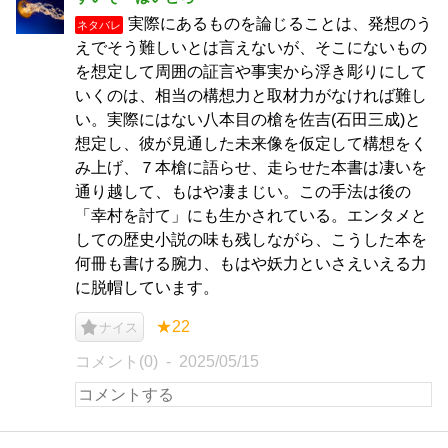
実際にあるものを論じることは、発想のう
ネタバレ
えでそう難しいとは言えないが、そこにないもの
を想定して周囲の証言や事実から浮き彫りにして
いくのは、相当の構想力と取材力がなければ難し
い。実際にはない八本目の槍を佐吉(石田三成)と
想定し、彼が見通した未来像を仮定して構想をく
み上げ、７本槍に語らせ、走らせた本書は凄いを
通り越して、もはや凄まじい。この手法は後の
「幸村を討て」にも生かされている。エンタメと
しての歴史小説の味も残しながら、こうした本を
何冊も書ける腕力、もはや妖力といさえいえる力
に脱帽しています。
★22
ナイス
コメント(0)
2025/05/15