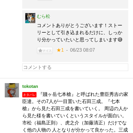
むら松
コメントありがとうございます！ストー
リーとして引き込まれるだけに、しっか
り分かっていたいと思ってしまいます😅
★1
06/23 08:07
ナイス
tokotan
『賤ヶ岳七本槍』と呼ばれた豊臣秀吉の家
ネタバレ
臣達。その7人が一目置いた石田三成。『七本
槍』から見た石田三成を書いていく。 周辺の人か
ら見た様を書いていくというスタイルが面白い。
市松（福島正則）、虎之介（加藤清正）だけでな
く他の人物の 人となりが分かって良かった。三成