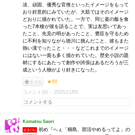
淡、頑固、優秀な官僚といったイメージをもって
おり好意的にみていたが、大筋ではそのイメージ
どおりに描かれていた。一方で、同じ釜の飯を食
った7本槍が彼を語ることで、実は友思いであっ
たこと、先見の明があったこと、豊臣を守るため
に不利を知りながら徳川に挑んだこと、彼もまた
熱い漢でったこと・・・などこれまでのイメージ
にはない一面も多く描かれていた。歴史小説の題
材にするにあたって創作や誇張はあるだろうが三
成という人物がより好きになった。
★80
ナイス
コメント(0)
2025/11/05
Komatsu Saori
初め『へぇ「桐島、部活やめるってよ」の
ネタバレ