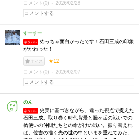
コメント(0)
2026/02/28
すーすー
めっちゃ面白かったです！石田三成の印象
ネタバレ
がかわった！
★12
ナイス
コメント(0)
2026/02/07
のん
史実に基づきながら、違った視点で捉えた
ネタバレ
石田三成。取り巻く時代背景と賤ヶ岳の戦いでの
槍使いの仲間たちとの命がけの戦い。振り替えれ
ば、佐吉の描く先の世の中といまを重ねてみた。