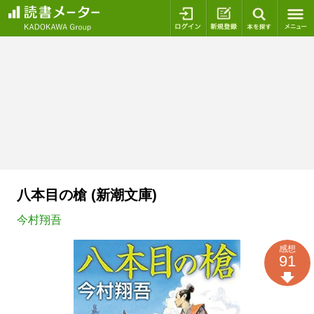
ログイン
新規登録
本を探
八本目の槍 (新潮文庫)
今村翔吾
感想
91