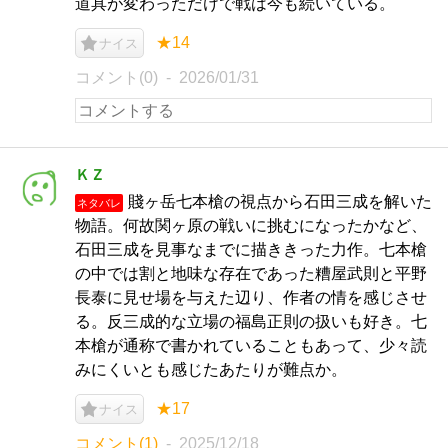
道具が変わっただけで戦は今も続いている。
★14
ナイス
コメント(0)
2026/01/31
ＫＺ
賤ヶ岳七本槍の視点から石田三成を解いた
ネタバレ
物語。何故関ヶ原の戦いに挑むになったかなど、
石田三成を見事なまでに描ききった力作。七本槍
の中では割と地味な存在であった糟屋武則と平野
長泰に見せ場を与えた辺り、作者の情を感じさせ
る。反三成的な立場の福島正則の扱いも好き。七
本槍が通称で書かれていることもあって、少々読
みにくいとも感じたあたりが難点か。
★17
ナイス
コメント(1)
2025/12/18