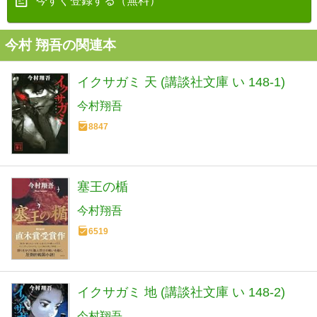
今すぐ登録する（無料）
今村 翔吾の関連本
イクサガミ 天 (講談社文庫 い 148-1)
今村翔吾
8847
塞王の楯
今村翔吾
6519
イクサガミ 地 (講談社文庫 い 148-2)
今村翔吾