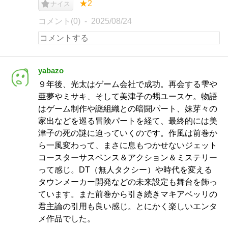
★2
ナイス
コメント(0)
2025/08/24
yabazo
９年後、光太はゲーム会社で成功。再会する雫や
亜夢やミサキ、そして美津子の甥ユースケ。物語
はゲーム制作や謎組織との暗闘パート、妹芽々の
家出などを巡る冒険パートを経て、最終的には美
津子の死の謎に迫っていくのです。作風は前巻か
ら一風変わって、まさに息もつかせないジェット
コースターサスペンス＆アクション＆ミステリー
って感じ。DT（無人タクシー）や時代を変える
タウンメーカー開発などの未来設定も舞台を飾っ
ています。また前巻から引き続きマキアベッリの
君主論の引用も良い感じ。とにかく楽しいエンタ
メ作品でした。