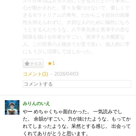
スケが本当は人を大切にできる人だという事実に
心が動かされた。芽々を傷つけないで、優しくで
きるモラトリアムの青年。だからこそ自分の凶暴
性を抑えられずに、大切な人のために犠牲になろ
うとするんだろうな。八千草兄弟と美津子の歪な
関係を描ける作者がすごい。美津子も大概変な
人。この世界の人物全てが歪で良い。個人的に雫
にもう少し活躍してほしかった。
★1
ナイス
コメント(1)
2026/04/03
みりんのいえ
やー めちゃくちゃ面白かった。 一気読みでし
た。 余韻がすごい。力が抜けたような、もってか
れてしまったような。呆然とする感じ。 出会って
くれてありがとうと思います。