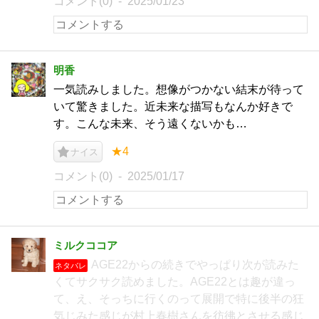
コメント(0)
2025/01/23
明香
一気読みしました。想像がつかない結末が待って
いて驚きました。近未来な描写もなんか好きで
す。こんな未来、そう遠くないかも…
★4
ナイス
コメント(0)
2025/01/17
ミルクココア
AGE22からの続きでやっぱり次が読みた
ネタバレ
くてサクサク読めました。AGE22とは趣が違っ
て、え、そっちに行くのって展開で特に後半の狂
気じみた感じが村上春樹さんを彷彿とさせる感じ