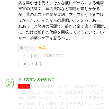
名を轟かせる光太。そんな彼にゲームによる健康
被害の抗議文、妹の失踪など問題が降りかかる
が、昔のホスト仲間が集結し立ち向かう！までは
よかったが、そこからの展開が、ええっ、あっ、
わあっ！と怒涛の展開で、前作と全く違う 雰囲気
に。だけど前作の伏線を回収していくという。い
やー、加藤シゲアキ恐るべし。
★25
ナイス
コメント(0)
2026/05/27
タリスマン大好きおじ
いい話の本だったけど、光也に感情移入し
ネタバレ
て読んでしまったせいで、光也は脇役なんだと言
われた時にうっとなってしまった。私は美津子が
光也を愛していた事実に対する感動よりも、ユー