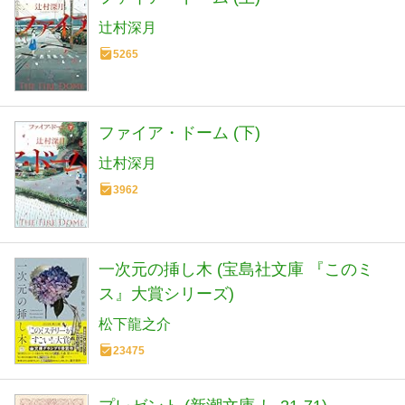
辻村深月
5265
ファイア・ドーム (下)
辻村深月
3962
一次元の挿し木 (宝島社文庫 『このミ
ス』大賞シリーズ)
松下龍之介
23475