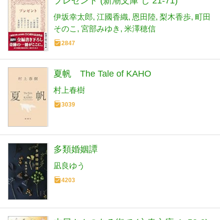
プレゼント (新潮文庫 し 21-71)
伊坂幸太郎
江國香織
恩田陸
梨木香歩
町田
そのこ
宮部みゆき
米澤穂信
2847
夏帆 The Tale of KAHO
村上春樹
3039
多類婚姻譚
凪良ゆう
4203