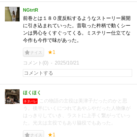
NGtrtR
前巻とは１８０度反転するようなストーリー展開
に引き込まれていった。昔取った杵柄で動くシー
ンは男心をくすぐってくる。ミステリー仕立てな
今作も今作で味があった。
★1
ナイス
コメント(0)
2025/10/21
ほくほく
この物語の主役は美津子だったのかと思
ネタバレ
う。後半にいくにつれてあやふやだった人物像が
はっきりしていき、ラストに上手く繋がっていっ
た。光太は主役でもあり脇役でもあった。
★1
ナイス