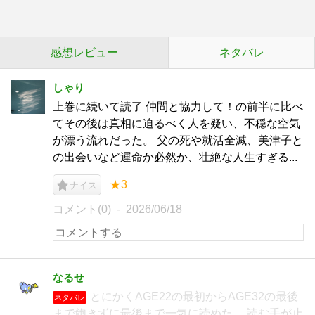
感想レビュー
ネタバレ
しゃり
上巻に続いて読了 仲間と協力して！の前半に比べ
てその後は真相に迫るべく人を疑い、不穏な空気
が漂う流れだった。 父の死や就活全滅、美津子と
の出会いなど運命か必然か、壮絶な人生すぎる...
★3
ナイス
コメント(0)
2026/06/18
なるせ
とにかくAGE22の最初からAGE32の最後
ネタバレ
まで飽きずに最後まで一気に読めた。 読む手が止