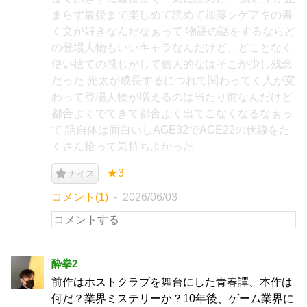
まらず最後まで楽しめて読めて加藤シゲアキの書
く文が好きなんだなぁって 物語の話をするならど
の登場人物もいいキャラなんだけど、どことなく
使い捨ての感じがして個人的なはそこが少し残念
だった 光太が成長するにつれて関わってく人が変
わって登場人物が増えるのは当たり前なんだけど
都合よくでてきて都合よく出てこなくなるなぁっ
て 話自体は面白いしAGE32でAGE22の伏線をた
くさん拾って気持ちよかった
★3
ナイス
コメント(1)
2026/06/03
酔拳2
前作はホストクラブを舞台にした青春譚、本作は
何だ？業界ミステリーか？10年後、ゲーム業界に