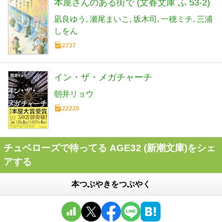
本屋さんのある街で (文春文庫 ふ 53-2)
凪良ゆう
瀬尾まいこ
坂木司
一穂ミチ
三浦
しをん
2737
イン・ザ・メガチャーチ
朝井リョウ
22220
チュベローズで待ってる AGE32 (新潮文庫)をシェ
アする
本つぶやきをつぶやく