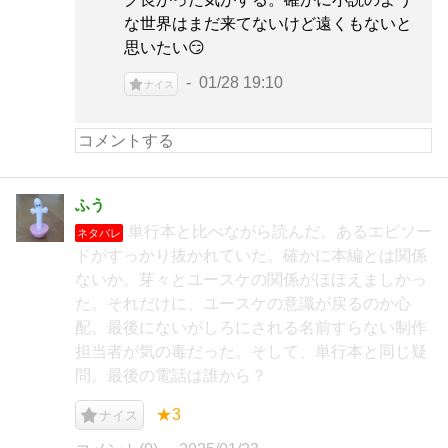
な世界はまだ来てないけど遠くもないと
思いたい😏
01/28 19:10
ナイス
ふう
単行本と比べながら読んだ。あるエピソー
ネタバレ
ドがすっかり抜かれていた。確かに本編とは関係
ないか。芽々とユースケの関係がほほえましかっ
た。それだけに、ユースケの意識が戻るのか心
配。最後にないがしろにされる名前すらない制作
担当者が気の毒だった。そして、単行本と同じ疑
問。最後の電話は誰から？
★3
ナイス