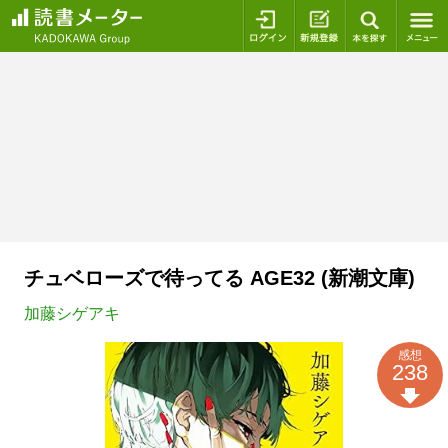
ログイン
新規登録
本を探
チュベローズで待ってる AGE32 (新潮文庫)
加藤シゲアキ
感想
238