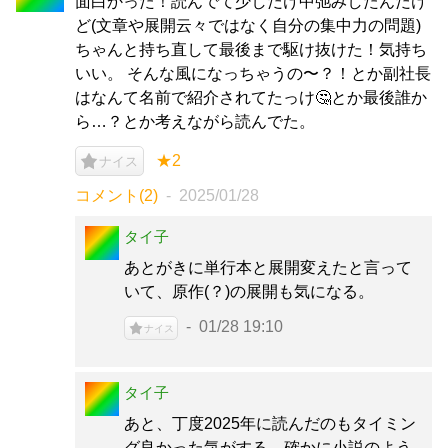
面白かった！読んでて少しだけ中弛みしたんだけ
ど(文章や展開云々ではなく自分の集中力の問題)
ちゃんと持ち直して最後まで駆け抜けた！気持ち
いい。 そんな風になっちゃうの〜？！とか副社長
はなんて名前で紹介されてたっけ🤔とか最後誰か
ら…？とか考えながら読んでた。
★2
ナイス
コメント(2)
2025/01/28
タイ子
あとがきに単行本と展開変えたと言って
いて、原作(？)の展開も気になる。
01/28 19:10
ナイス
タイ子
あと、丁度2025年に読んだのもタイミン
グ良かった気がする。確かに小説のよう