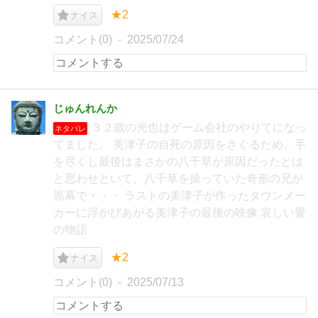
★2
ナイス
コメント(0)
2025/07/24
じゅんれんか
３２歳の光也はゲーム会社のやりてになっ
ネタバレ
てました。 美津子の自死の原因をさぐるため、手
を尽くし最後はまさかの八千草が原因だったとは
と思わせといて、八千草を操っていた奇形の兄が
黒幕で・・・ ラストの美津子が作ったタウンメー
カーに浮かびあがる美津子の最後の映像 哀しい愛
の物語
★2
ナイス
コメント(0)
2025/07/13