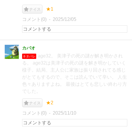
★1
ナイス
コメント(0)
2025/12/05
カバオ
age32。 美津子の死の謎が解き明かされ
ネタバレ
る。 age32は美津子の死の謎を解き明かしていく
様子。結局、主人公に家族は振り回されてる感じ
がとてもするので、そこは読んでいて辛い。 人生
色々ありますよね。 最後はとても悲しい終わり方
でした。
★2
ナイス
コメント(0)
2025/11/10