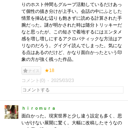
りのホスト仲間もグループ活動しているだけあっ
て個性の描き分けが上手い。会話の中にふとした
情景を挿込む辺りも飽きずに読める計算された手
腕だった。謎が明かされた時は随分トリッキーだ
なと思ったが、この短さで着地するにはエンタメ
感を増し増しにするアクロバティックな方法はア
リなのだろう。グイグイ読んでしまった。気にな
る点はあるのだけど、かなり面白かったという印
象の方が強く残った作品。
★18
ナイス
コメント(0)
2025/03/23
ｈｉｒｏｍｕｒａ
面白かった。現実世界と少し違う設定も多く、思
いがけない展開に驚く。大幅に改稿したそうなの