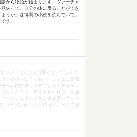
相談から物語が始まります。ヴァーチャ
を見失って、自分の体に戻ることができ
しょうか。森博嗣の小説を読んでいて、
たです。
。ロジが、だんだん可愛くなっていくの
ろう？肉体がなくてもバーチャルに意識
ーチャル内に創り出すことが出来る＝リ
とはなんだろう。考えさせられる。今回
クに出てくるボーグ集合体を思い浮かべ
シリーズと同じなら10冊続くとして残