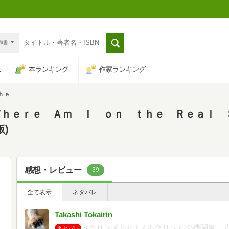
n和書
は
本ランキング
作家ランキング
談社タイガ)
ｈｅｒｅ Ａｍ Ｉ ｏｎ ｔｈｅ Ｒｅａｌ 
版)
感想・レビュー
39
全て表示
ネタバレ
Takashi Tokairin
<クリンメル>（メルクリン）の機関車、
ネタバレ