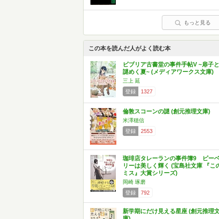
もっと見る
この本を読んだ人がよく読む本
ビブリア古書堂の事件手帖V ~扉子
謎めく夏~ (メディアワークス文庫)
三上 延
登録
1327
倫敦スコーンの謎 (創元推理文庫)
米澤穂信
登録
2553
珈琲店タレーランの事件簿9 ピー
リーは美しく輝く (宝島社文庫 『こ
ミス』大賞シリーズ)
岡崎 琢磨
登録
792
新学期にだけ見える星座 (創元推理
庫)