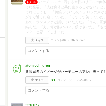
バーチャルで生活する女性のリアルの肉
ネタバレ
うな発端。「人は身体と共に生きるしかない」と
それにしても …「何笑っているの？」ロジの声が
がすぐ近くに迫っていた。「くすくす笑っていた
あのトランスファと話していたんだ」「うん、正
結んだ。「え、何が酷いの？」僕はきいた。「もう
ジ？ と思ってしまった。
ナイス
コメント(
0
)
2022/06/23
あ
atomicchildren
共通思考のイメージがハーモニーのアレに思って
ナイス
★1
コメント(
0
)
2022/06/17
ナガサワ