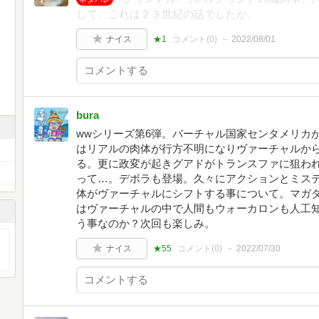
して、これは２３世紀の話でしたか。
ナイス
★1
コメント(
0
)
2022/08/01
bura
wwシリーズ第6弾。バーチャル国家センタメリカ
はリアルの肉体が行方不明になりヴァーチャルか
る。更に政変が起きグアドがトランスファに狙わ
って…。デボラも登場。久々にアクションとミス
体がヴァーチャルにシフトする事について。マガタ
はヴァーチャルの中で人間もウォーカロンも人工
う事なのか？次回も楽しみ。
ナイス
★55
コメント(
0
)
2022/07/30