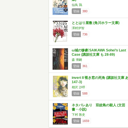
似鳥 鶏
登録
380
ととはり屋敷 (角川ホラー文庫)
澤村伊智
登録
736
ω城の惨劇 SAIKAWA Sohei’s Last
Case (講談社文庫 も 28-89)
森 博嗣
登録
361
invert II 覗き窓の死角 (講談社文庫 
147-3)
相沢 沙呼
登録
588
ネタバレあり 双紋島の殺人 (文芸
書・小説)
下村 敦史
登録
1659