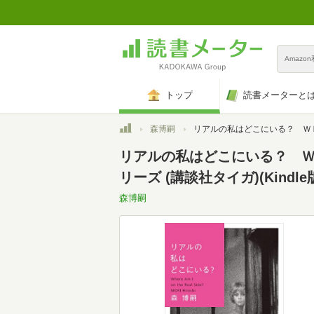
Amazo
トップ
読書メーターと
トップ
森博嗣
リアルの私はどこにいる？ Ｗｈｅｒｅ Ａｍ Ｉ ｏｎ ｔｈｅ Ｒｅａｌ Ｓｉｄｅ？ ＷＷシリーズ (講
リアルの私はどこにいる？ Ｗ
リーズ (講談社タイガ)(Kindle
森博嗣