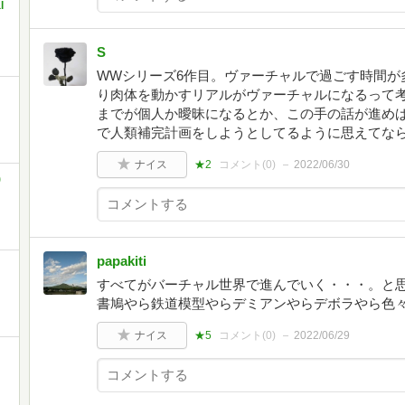
l
S
WWシリーズ6作目。ヴァーチャルで過ごす時間が
り肉体を動かすリアルがヴァーチャルになるって
までが個人か曖昧になるとか、この手の話が進め
で人類補完計画をしようとしてるように思えてな
ナイス
★2
コメント(
0
)
2022/06/30
)
papakiti
すべてがバーチャル世界で進んでいく・・・。と
書鳩やら鉄道模型やらデミアンやらデボラやら色
ナイス
★5
コメント(
0
)
2022/06/29