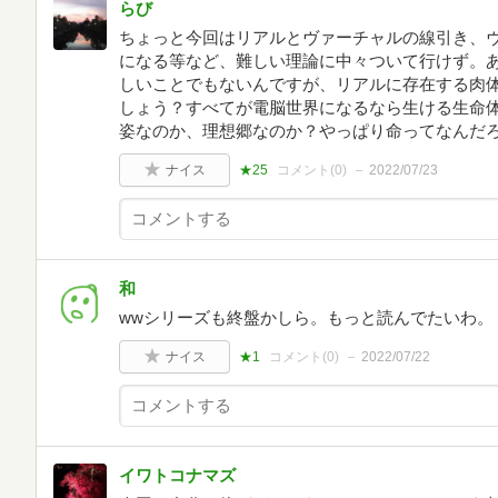
らび
ちょっと今回はリアルとヴァーチャルの線引き、
になる等など、難しい理論に中々ついて行けず。
しいことでもないんですが、リアルに存在する肉
しょう？すべてが電脳世界になるなら生ける生命
姿なのか、理想郷なのか？やっぱり命ってなんだ
ナイス
★25
コメント(
0
)
2022/07/23
和
wwシリーズも終盤かしら。もっと読んでたいわ。
ナイス
★1
コメント(
0
)
2022/07/22
イワトコナマズ