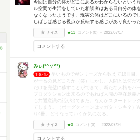
今回は自分の体がどこにあるかわからないという
ル空間で生活をしていた相談者はある日自分の体
なくなったようです。現実の体はどこにいるので
しばしば感じる視点が反転する感じがあり良かっ
ナイス
★11
コメント(
0
)
2022/07/17
)
みぃ(*^▽^*)
早いものでWシリーズから数えて16冊目
ネタバレ
が一番の見どころか（笑）しかし、人間とは何だ
だけを完璧に移すことができて、新たな人格をバ
プロダクション出来るのであれば人間の存在意義
も共通意識の話が出てきた。なんかスタートレッ
てしまう。（ボーグクィーンはマガタ・シキ？）W
e
り4冊。どうなっていくか気になる。
ナイス
★3
コメント(
0
)
2022/07/04