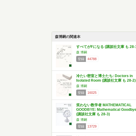
森博嗣の関連本
すべてがFになる (講談社文庫 も 28-1
森 博嗣
登録
44788
冷たい密室と博士たち: Doctors in
Isolated Room (講談社文庫 も 28-2)
森 博嗣
登録
16025
笑わない数学者 MATHEMATICAL
GOODBYE: Mathematical Goodby
(講談社文庫 も 28-3)
森 博嗣
登録
13729