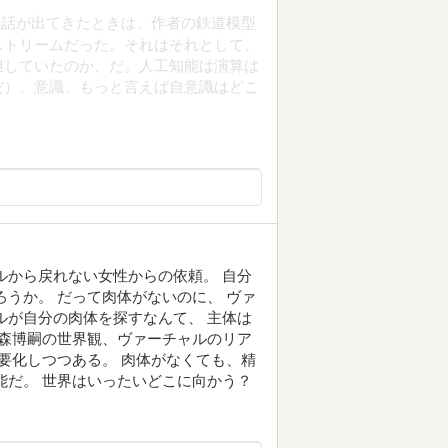
の話が出てきたときは、作者の鉄道模型
ストリームだった。それはそれとして、
担していたのか、だ。人工知能は演算は
だ）、意識、もっと言えば自意識はどこ
ルから戻れない女性からの依頼。 自分
ろうか。 だって肉体がないのに、 ヴァ
ルが自分の肉体を探すなんて、 主体は
 森博嗣の世界観、ヴァーチャルのリア
不要化しつつある。 肉体がなくても、精
能だ。 世界はいったいどこに向かう？