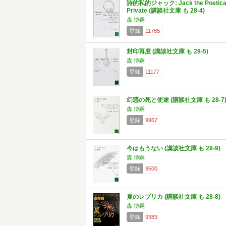
詩的私的ジャック: Jack the Poetica
Private (講談社文庫 も 28-4)
森 博嗣
登録
11785
封印再度 (講談社文庫 も 28-5)
森 博嗣
登録
11177
幻惑の死と使途 (講談社文庫 も 28-7
森 博嗣
登録
9967
今はもうない (講談社文庫 も 28-9)
森 博嗣
登録
9500
夏のレプリカ (講談社文庫 も 28-8)
森 博嗣
登録
9383