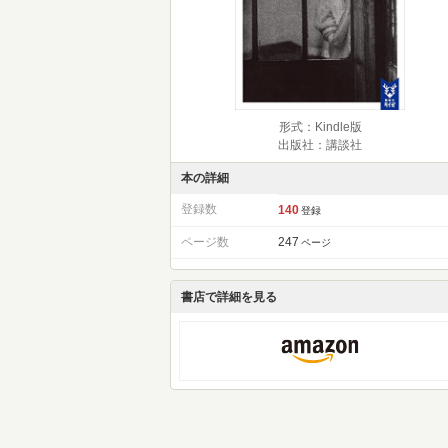
形式：Kindle版
出版社：講談社
本の詳細
登録数
140
登録
ページ数
247
ページ
書店で詳細を見る