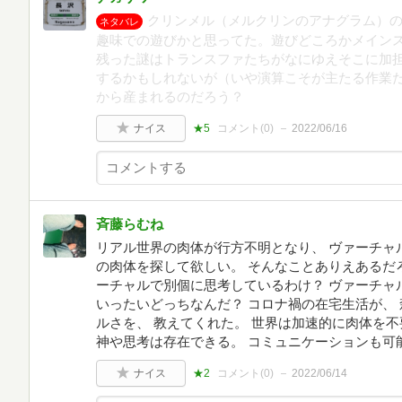
クリンメル（メルクリンのアナグラム）
ネタバレ
趣味での遊びかと思ってた。遊びどころかメイン
残った謎はトランスファたちがなにゆえそこに加
するかもしれないが（いや演算こそが主たる作業
から産まれるのだろう？
ナイス
★5
コメント(
0
)
2022/06/16
斉藤らむね
リアル世界の肉体が行方不明となり、 ヴァーチャ
の肉体を探して欲しい。 そんなことありえあるだ
ーチャルで別個に思考しているわけ？ ヴァーチャ
いったいどっちなんだ？ コロナ禍の在宅生活が、
ルさを、 教えてくれた。 世界は加速的に肉体を
神や思考は存在できる。 コミュニケーションも可
ナイス
★2
コメント(
0
)
2022/06/14