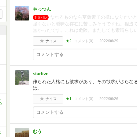
やっつん
なれるものなら草薙素子の様になりたい
ネタバレ
強くないと曖昧な存在に苦しみそうですね。捏造
無かったです。これは危険。またしても素晴らし
と
ナイス
★2
コメント(
0
)
2022/06/29
starlive
作られた人格にも欲求があり、その欲求がさらな
は。
ナイス
★1
コメント(
0
)
2022/06/26
ベ
の
むう
文