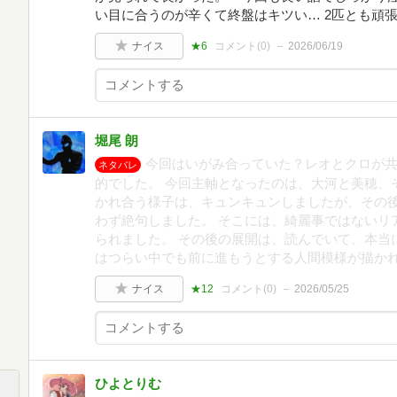
い目に合うのが辛くて終盤はキツい… 2匹とも頑
ナイス
★6
コメント(
0
)
2026/06/19
堀尾 朗
今回はいがみ合っていた？レオとクロが共
ネタバレ
的でした。 今回主軸となったのは、大河と美穂、
かれ合う様子は、キュンキュンしましたが、その
わず絶句しました。 そこには、綺麗事ではないリ
られました。 その後の展開は、読んでいて、本当
はつらい中でも前に進もうとする人間模様が描か
ナイス
★12
コメント(
0
)
2026/05/25
ひよとりむ