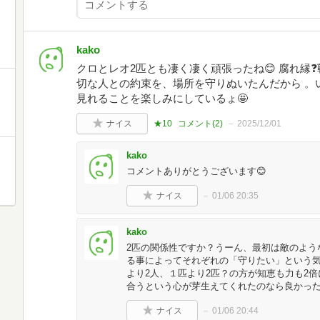
kako
クロとレオ2匹とも凄く凄く頑張ったね😊 腐れ縁❓️
切な人との約束を、場所を守りぬいたんだから 。い
見れることを楽しみにしているょ🤩
ナイス
★10
コメント(
2
)
2025/12/01
kako
コメントありがとうございます😊
ナイス
01/06 20:35
kako
2匹の関係性ですか？うーん、最初は敵のよう
る事によってそれぞれの「守りたい」という気
より2人、１匹より2匹？の方が知恵も力も2倍
合うという心が芽生えてくれたのなら良かった
ナイス
01/06 20:44