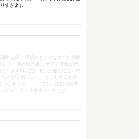
張りすぎよぉ
闘する話。 最後のところは本当に感動
そして、娘の穂乃果。 大河と美穂が惹
後に二人を待ち受けていた運命には、思
アルが描かれていて、とても考えさせ
につらかった……。 でも、最後の結末
れていて、とても面白かったです。