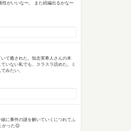
係性がいいな〜。 また続編出るかなー
ていて癒された。知念実希人さんの本
していない私でも、スラスラ読めた。ミ
んでみたい。
一緒に事件の謎を解いていくにつれてふ
かった😌