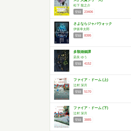
ス』大賞シリーズ)
松下 龍之介
登録
23406
さよならジャバウォック
伊坂幸太郎
登録
8395
多類婚姻譚
凪良 ゆう
登録
4152
ファイア・ドーム (上)
辻村 深月
登録
5170
ファイア・ドーム (下)
辻村 深月
登録
3885