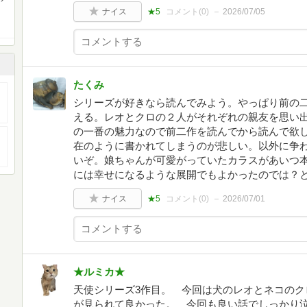
ナイス
★5
コメント(
0
)
2026/07/05
たくみ
シリーズが好きなら読んでみよう。やっぱり前の
える。レオとクロの２人がそれぞれの親友を思い
の一番の魅力なので前二作を読んでから読んで欲
在のように書かれてしまうのが悲しい。以外に争
いぞ。娘ちゃんが可愛がっていたカラスがあいつ
には幸せになるような展開でもよかったのでは？
ナイス
★5
コメント(
0
)
2026/07/01
★ルミカ★
天使シリーズ3作目。 今回は犬のレオとネコのク
が見られて良かった。 今回も良い話でしっかり