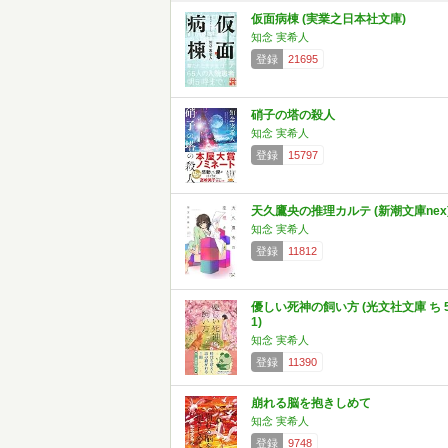
仮面病棟 (実業之日本社文庫)
知念 実希人
登録
21695
硝子の塔の殺人
知念 実希人
登録
15797
天久鷹央の推理カルテ (新潮文庫nex
知念 実希人
登録
11812
優しい死神の飼い方 (光文社文庫 ち 5
1)
知念 実希人
登録
11390
崩れる脳を抱きしめて
知念 実希人
登録
9748