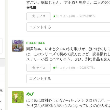
すごい。探偵じゃん。 アホ猫と馬鹿犬、二人の関
🦮🐈‍⬛
ナイス
★6
コメント(
0
)
2026/08/05
masamasa
図書館本。レオとクロのやり取りが、ほのぼのし
は、このシリーズで初めて読んだけど、読書慣れ
ステリー小説にハマりそう。ぜひ、別な作品も読
ナイス
★4
コメント(
0
)
2026/07/31
第
めぴ
レ
。
はじめは敵対心しかなかったレオとクロだけど、
ク
たり(2匹)の関係も深いものになっていくのが大変よ
ッ