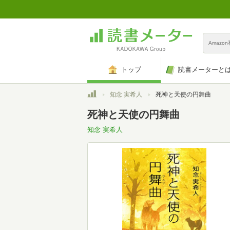
Amazo
トップ
読書メーターと
トップ
知念 実希人
死神と天使の円舞曲
死神と天使の円舞曲
知念 実希人