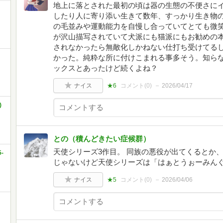
地上に落とされた最初の頃は器の生態の不便さに
したり人に寄り添い生きて数年、すっかり生き物の
の毛並みや運動能力を自慢し合っていてとても微笑
が沢山描写されていて犬派にも猫派にもお勧めの
されなかったら無敵化しかねない仕打ち受けてる
かった。純粋な所に付けこまれる事多そう。知ら
ックスとあったけど続くよね？
ナイス
★6
コメント(
0
)
2026/04/17
)
との（積んどきたい症候群）
天使シリーズ3作目。 同族の悪役が出てくるとか
-
じゃないけど天使シリーズは「はぁとうぉーみん
ナイス
★5
コメント(
0
)
2026/04/06