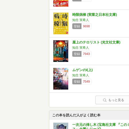
時限病棟 (実業之日本社文庫)
知念 実希人
登録
9698
屋上のテロリスト (光文社文庫)
知念 実希人
登録
7943
ムゲンのi(上)
知念 実希人
登録
7549
もっと見る
この本を読んだ人がよく読む本
一次元の挿し木 (宝島社文庫 『この