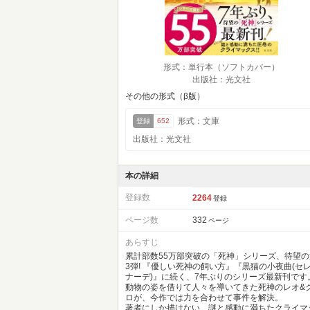
形式：単行本（ソフトカバー）
出版社：光文社
その他の形式（β版）
形式：文庫
登録
652
出版社：光文社
本の詳細
登録数
2264
登録
ページ数
332
ページ
あらすじ
累計部数55万部突破の「死神」シリーズ、待望の
3弾! 『優しい死神の飼い方』『黒猫の小夜曲(セ
ナーデ)』に続く、7年ぶりのシリーズ最新刊です
動物の姿を借りて人々を導いてきた死神のレオ&
ロが、今作では力を合わせて事件を解決。
著者にしか描けない、謎と感動に満ちたクライマ