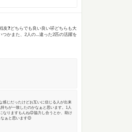
戦友❓️どちらでも良い良い🤣どちらも大
つかまた、2人の...違った2匹の活躍を
な感じだったけどお互いに信じる人が出来
持ちが一致したのかなぁと思います。1人
になりますもんね😊協力し合うとか、助け
なぁと思います😊