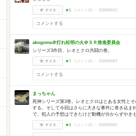
ナイス
★1
コメント(
0
)
2026/03/12
akogoma＠灯れ松明の火＠ＳＲ推進委員会
シリーズ3作目、レオとクロ共闘の巻。
ナイス
★7
コメント(
0
)
2026/03/07
まっちゃん
死神シリーズ第3巻。レオとクロはとある女性とそ
する。そして今回はさらに大きな事件に巻き込ま
で、犯人の予想はできたけど動機が分からずやき
ナイス
★9
コメント(
0
)
2026/03/02