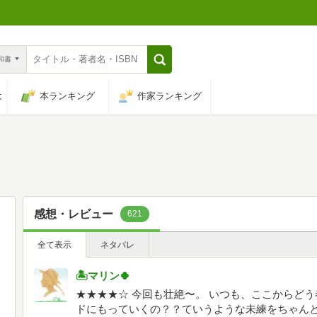
n和書
は
本ランキング
作家ランキング
感想・レビュー
621
全て表示
ネタバレ
🏝マリン🍀
★★★★☆ 今回も壮絶〜。 いつも、ここからど
ドにもっていくの？？ていうような未練をちゃん