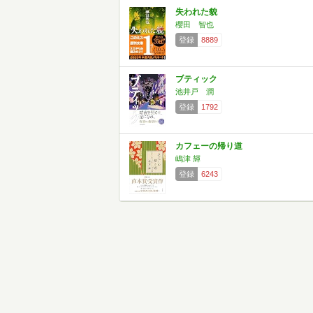
失われた貌
櫻田 智也
登録
8889
ブティック
池井戸 潤
登録
1792
カフェーの帰り道
嶋津 輝
登録
6243