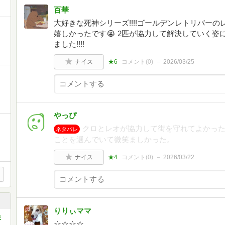
百華
大好きな死神シリーズ!!!!ゴールデンレトリバー
嬉しかったです😭 2匹が協力して解決していく
ました!!!!
ナイス
★6
コメント(
0
)
2026/03/25
やっぴ
クロとレオが協力して街を守れてよかっ
ネタバレ
ことを選んでいて微笑ましかった。
ナイス
★4
コメント(
0
)
2026/03/22
りりぃママ
ミ
☆☆☆☆