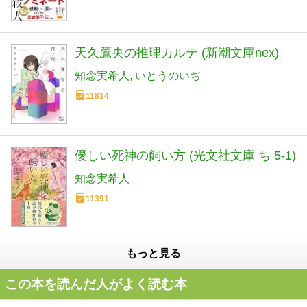
天久鷹央の推理カルテ (新潮文庫nex)
知念実希人
いとうのいぢ
11814
優しい死神の飼い方 (光文社文庫 ち 5-1)
知念実希人
11391
もっと見る
この本を読んだ人がよく読む本