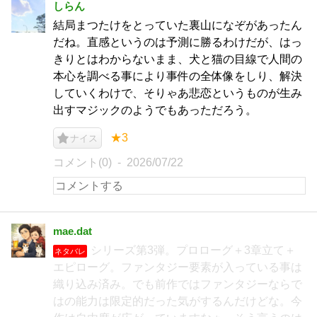
しらん
結局まつたけをとっていた裏山になぞがあったん
だね。直感というのは予測に勝るわけだが、はっ
きりとはわからないまま、犬と猫の目線で人間の
本心を調べる事により事件の全体像をしり、解決
していくわけで、そりゃあ悲恋というものが生み
出すマジックのようでもあっただろう。
★3
ナイス
コメント(0)
2026/07/22
mae.dat
シリーズ第3弾。プロローグ＋3章立て＋
ネタバレ
エピローグ。ファンタジー要素が入っている事は
織り込み済み。でも前作ではファンタジーならで
はの能力は限定的だった気がするんだけどな。今