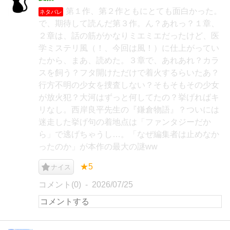
第１作、第２作ともにとても面白かった。
ネタバレ
で、期待して読んだ第３作。ん？あれっ？１章、
２章は、話の筋がかなりミエミエだったけど、医
学ミステリ風（！、今回は風！）に仕上がってい
たから、まあ、読めた。３章で、あれあれ？カラ
スを飼う？フタ開けただけで着火するらいたあ？
行方不明の少女を捜査しない？そもそもその少女
が放火犯？大河はずっと何してたの？挙げればキ
リなし。西岸良平先生の『鎌倉物語』？ついには
迷走した挙げ句の着地点は「ファンタジーだか
ら」で逃げちゃうし…。「なぜ編集者は止めなか
ったのか」が本作の最大の謎ww
★5
ナイス
コメント(0)
2026/07/25