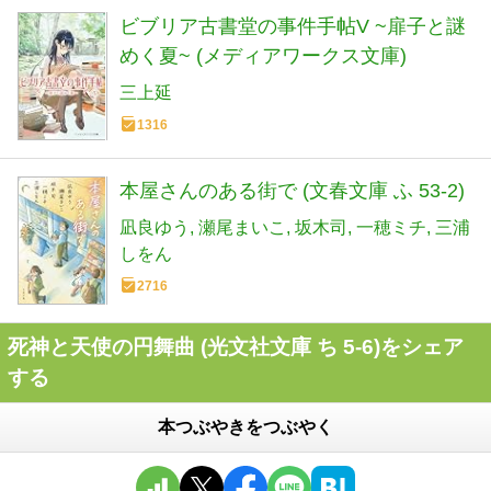
ビブリア古書堂の事件手帖V ~扉子と謎
めく夏~ (メディアワークス文庫)
三上延
1316
本屋さんのある街で (文春文庫 ふ 53-2)
凪良ゆう
瀬尾まいこ
坂木司
一穂ミチ
三浦
しをん
2716
死神と天使の円舞曲 (光文社文庫 ち 5-6)をシェア
する
本つぶやきをつぶやく