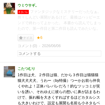
ウミウサギ。
ファンタジックなミステリーだったなぁ。
ネタバレ
所々しんどい展開があるけど、最後はハッピーエ
ンドで終わってよかった。 本書から読んでしまっ
たので、第一作目と第二作目も読んでみたいな。
★6
ナイス
コメント(0)
2026/06/06
こたつむり
1作目は犬、２作目は猫、だから３作目は猫猫猫
猫犬犬犬犬、うわー（by特撮）つーかお前ら仲良
くやれよ！正体バレバレだろ！的なツッコミが笑
いを誘い、それゆえに彼らの想いに鼻が詰まるわ
けで、振れ幅を大きくすればするほどカタルシス
も大きいわけで、設定も展開も名前も小ネタもベ