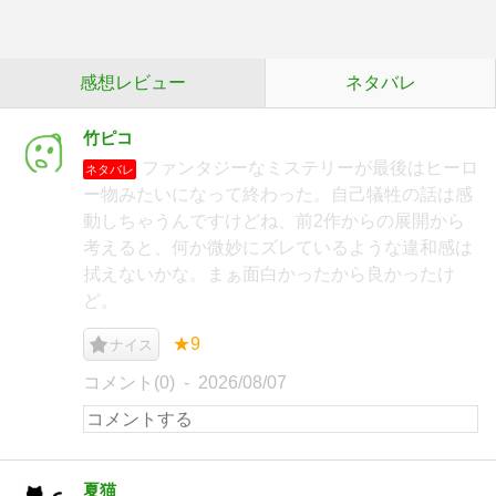
感想レビュー
ネタバレ
竹ピコ
ファンタジーなミステリーが最後はヒーロ
ネタバレ
ー物みたいになって終わった。自己犠牲の話は感
動しちゃうんですけどね、前2作からの展開から
考えると、何か微妙にズレているような違和感は
拭えないかな。まぁ面白かったから良かったけ
ど。
★9
ナイス
コメント(0)
2026/08/07
夏猫