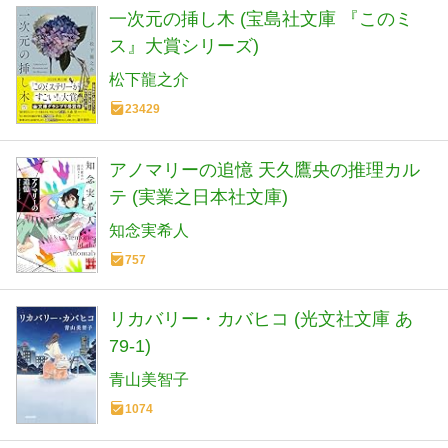
一次元の挿し木 (宝島社文庫 『このミ
ス』大賞シリーズ)
松下龍之介
23429
アノマリーの追憶 天久鷹央の推理カル
テ (実業之日本社文庫)
知念実希人
757
リカバリー・カバヒコ (光文社文庫 あ
79-1)
青山美智子
1074