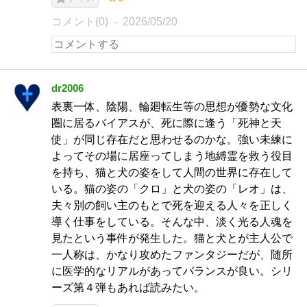
コメント(0)
2026/05/20
dr2006
表裏一体、陰陽、輪廻転生等の思想が優勢な文化
圏に居るバイアスが、死に際に逢う「死神と天
使」が同じ存在だと思わせるのかな。強い未練に
よってその場に居座ってしまう地縛霊を救う役目
を持ち、猫と犬の姿をして人間の世界に存在して
いる。猫の姿の「クロ」と犬の姿の「レオ」は、
夫々別の飼い主のもとで死を迎える人々を正しく
導く仕事をしている。そんな中、淡く光る人魂を
見たという事件が発生した。猫と犬とが主人公で
一人称は、かなり攻めたファンタジーだが、随所
に医学的なリアルがあってバランスが良い。シリ
ーズ第４弾もあれば読みたい。