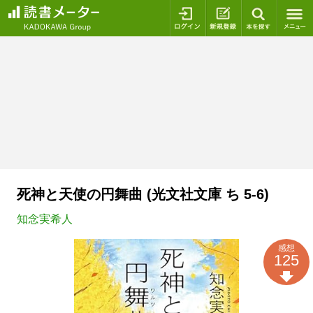
ログイン
新規登録
本を探
死神と天使の円舞曲 (光文社文庫 ち 5-6)
知念実希人
感想
125