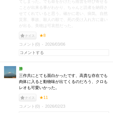
てしまった。でも命をかけたら雨雲を呼び寄せる
ことが出来る事がわかり、ちゃんと読者を納得さ
せてくれていると思う。確かに老い、病気、自然
災害、事故、殺人の順で、死の受け入れ方に違い
が出る。美穂は可哀想だった。
★8
ナイス
コメント(0)
2026/03/06
勝
三作共にとても面白かったです、高貴な存在でも
肉体に入ると動物味が出てくるのだろう、クロも
レオも可愛いかった。
★11
ナイス
コメント(0)
2026/02/23