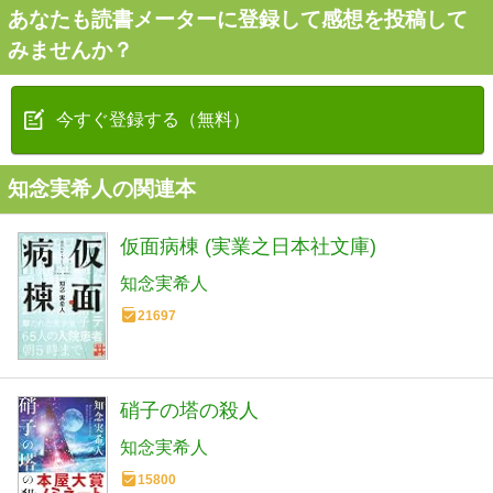
あなたも読書メーターに登録して感想を投稿して
みませんか？
今すぐ登録する（無料）
知念実希人の関連本
仮面病棟 (実業之日本社文庫)
知念実希人
21697
硝子の塔の殺人
知念実希人
15800