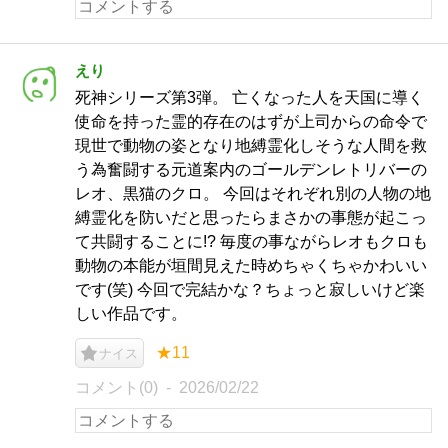
えり
死神シリーズ第3弾。 亡くなった人を天国に導く
使命を持った霊的存在のはずが上司からの命令で
現世で動物の姿となり地縛霊化しそうな人間を救
う為奮闘する元道案内のゴールデンレトリバーの
レオ、黒猫のクロ。 今回はそれぞれ別の人物の地
縛霊化を防いだと思ったらまさかの事態が起こっ
て共闘することに!? 毎度の事ながらレオもクロも
動物の本能が垣間見えた時めちゃくちゃかわいい
です(笑) 今回で完結かな？ちょっと寂しいけど楽
しい作品です。
★11
ナイス
コメント(0)
2026/02/22