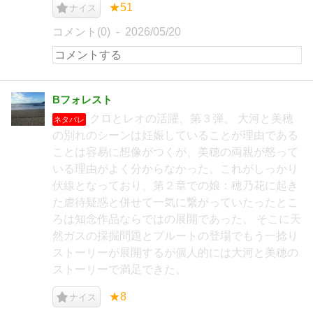
★51
ナイス
コメント(0)
2026/05/20
Bフォレスト
クロとレオの活躍、第３弾。 大河と美穂
ネタバレ
の別れのシーンは妊娠していることが理由である
ことは容易に想像がつくが、美穂の両親が怒って
いる理由がよく分からなかった。これがしっかり
伏線となっており、第２章での娘：穂乃花に起き
た虐待疑惑と併せて一気に繋がっていたったとこ
ろは知念作品ならではの展開であった。 そこに天
然ガスの採掘問題とプルートの登場でもう一捻り
ストーリーが展開するが個人的には大河と美穂の
ストーリーで満足できた。
★8
ナイス