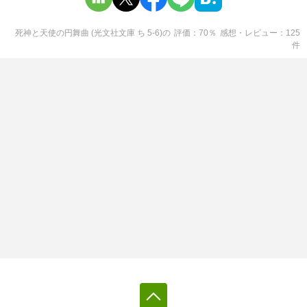
死神と天使の円舞曲 (光文社文庫 ち 5-6)
の
評価
70
％
感想・レビュー
125
件