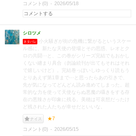
コメント(0)
2026/05/18
シロツメ
小火騒ぎが街の危機に繋がるというスケー
ネタバレ
ル感に、新たな天使の登場とその思惑、レオとク
ロの共闘⋯と、この巻がシリーズ完結でもおかし
くない纏まり具合（勿論続刊が出てもそれはそれ
で嬉しいけど）。完結巻っぽいしゆっくり読もう
とりあえず第1章まで⋯と思ったらあの引きで、
先が気になってどんどん読み進めてしまった。超
常的な力を使って天使ならぬ悪魔の囁きをする存
在の悪辣さが印象に残る。美穂は可哀想だったけ
ど残された人たちが幸せだといいな。
★7
ナイス
コメント(0)
2026/05/15