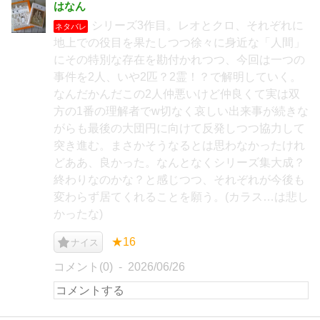
はなん
シリーズ3作目。レオとクロ、それぞれに
ネタバレ
地上での役目を果たしつつ徐々に身近な「人間」
にその特別な存在を勘付かれつつ、今回は一つの
事件を2人、いや2匹？2霊！？で解明していく。
なんだかんだこの2人仲悪いけど仲良くて実は双
方の1番の理解者でw切なく哀しい出来事が続きな
がらも最後の大団円に向けて反発しつつ協力して
突き進む。まさかそうなるとは思わなかったけれ
どああ、良かった。なんとなくシリーズ集大成？
終わりなのかな？と感じつつ、それぞれが今後も
変わらず居てくれることを願う。(カラス…は悲し
かったな)
★16
ナイス
コメント(0)
2026/06/26