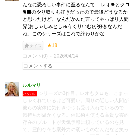
んなに恐ろしい事件に至るなんて… レオ🐕とクロ
🐈‍⬛のやり取りも好きだったので最後どうなるか
と思ったけど、なんだかんだ言ってやっぱり人間
界(おしゃしみとしゅうくりいむ)が好きなんだ
ね。このシリーズはこれで終わりかな
★18
ナイス
コメント(0)
2026/04/14
ルルマリ
シリーズの3作目。レオもクロも、こまっ
ネタバレ
しゃくれているけど可愛い。周りの近しい人間が
彼らの実体に気付きつつも受け入れているので、
気持ちが温かくなる。催眠術も使える高貴な霊的
存在のプルートが天気予報に頼っているのを見
て、霊的存在も案外力の弱いものなんだなと笑っ