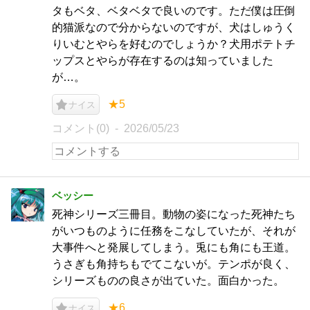
タもベタ、ベタベタで良いのです。ただ僕は圧倒
的猫派なので分からないのですが、犬はしゅうく
りいむとやらを好むのでしょうか？犬用ポテトチ
ップスとやらが存在するのは知っていました
が…。
★5
ナイス
コメント(0)
2026/05/23
ベッシー
死神シリーズ三冊目。動物の姿になった死神たち
がいつものように任務をこなしていたが、それが
大事件へと発展してしまう。兎にも角にも王道。
うさぎも角持ちもでてこないが。テンポが良く、
シリーズものの良さが出ていた。面白かった。
★6
ナイス