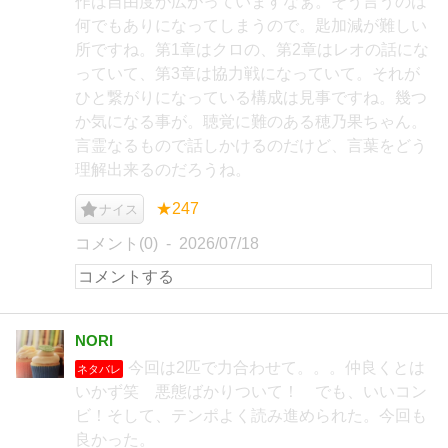
作は自由度が広がっていますなぁ。そう言うのは
何でもありになってしまうので。匙加減が難しい
所ですね。第1章はクロの、第2章はレオの話にな
っていて、第3章は協力戦になっていて。それが
ひと繋がりになっている構成は見事ですね。幾つ
か気になる事が。聴覚に難のある穂乃果ちゃん。
言霊なるもので話しかけるのだけど、言葉をどう
理解出来るのだろうね。
★247
ナイス
コメント(0)
2026/07/18
NORI
今回は2匹で力合わせて。。。仲良くとは
ネタバレ
いかず笑 悪態ばかりついて！ でも、いいコン
ビ！そして、テンポよく読み進められた。今回も
良かった。