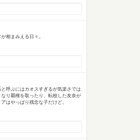
常が相まみえる日々。
系と呼ぶにはカオスすぎるが気楽さでは
きなり覇権を取ったり、転校した友奈が
ィアはやっぱり残念な子だけど。