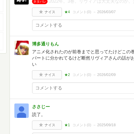
2022年。3巻。リヴィアは大丈夫なのか
ネタバレ
ナイス
★4
コメント(
0
)
2026/03/07
博多通りもん
アニメ化されたのが前巻までと思ってたけどこの
パートに分かれてるけど断然リヴィアさんの話がお
い
ナイス
★2
コメント(
0
)
2026/02/09
ささじー
読了。
ナイス
★1
コメント(
0
)
2025/09/18