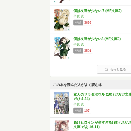
僕は友達が少ない 7 (MF文庫J)
平坂 読
登録
3699
僕は友達が少ない8 (MF文庫J)
平坂 読
登録
3501
もっと見る
この本を読んだ人がよく読む本
変人のサラダボウル (10) (ガガガ文
ガひ 4-24)
平坂 読
登録
107
負けヒロインが多すぎる! (9) (ガガガ
文庫 ガあ 16-11)