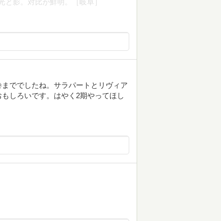
。光と影。対比が鮮明。［岐阜］
巻まででしたね。サラパートとリヴィア
もしろいです。はやく2期やってほし