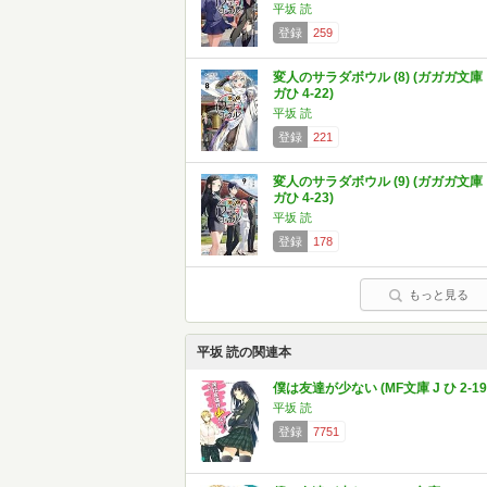
平坂 読
登録
259
変人のサラダボウル (8) (ガガガ文庫
ガひ 4-22)
平坂 読
登録
221
変人のサラダボウル (9) (ガガガ文庫
ガひ 4-23)
平坂 読
登録
178
もっと見る
平坂 読の関連本
僕は友達が少ない (MF文庫 J ひ 2-19
平坂 読
登録
7751