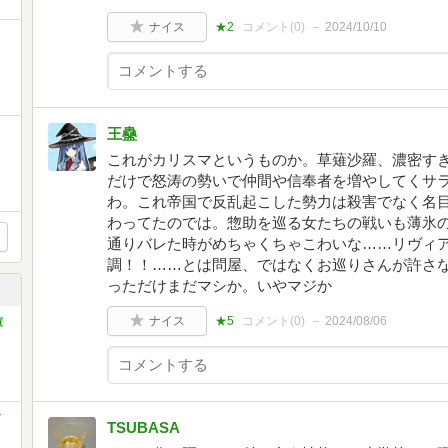
ナイス
★2
コメント(
0
)
2024/10/10
王蠱
これがカリスマというものか。草薙沙羅、濃密す
だけで怒涛の勢いで仲間や信奉者を増やしてくサ
わ。これ帝国で反乱起こした勢力は殺害でなく名
わってたのでは。惣助を巡る女たちの戦いも薄氷
通りバレた時がめちゃくちゃこわいな……リヴィ
調！！……とは問屋、ではなくお巡りさんが許さ
っただけまだマシか。いやマジか
ナイス
★5
コメント(
0
)
2024/08/06
庫
TSUBASA