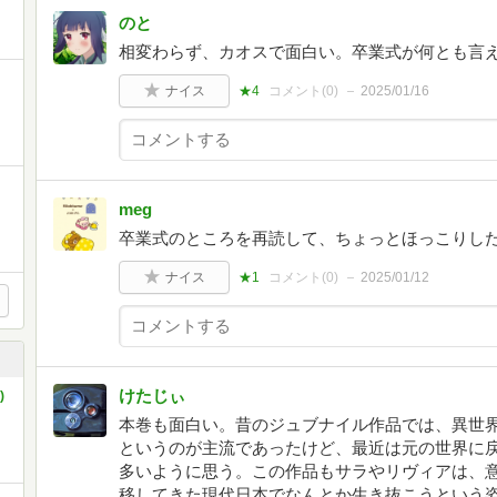
のと
相変わらず、カオスで面白い。卒業式が何とも言
ナイス
★4
コメント(
0
)
2025/01/16
meg
卒業式のところを再読して、ちょっとほっこりし
ナイス
★1
コメント(
0
)
2025/01/12
けたじぃ
)
本巻も面白い。昔のジュブナイル作品では、異世
というのが主流であったけど、最近は元の世界に
多いように思う。この作品もサラやリヴィアは、
移してきた現代日本でなんとか生き抜こうという