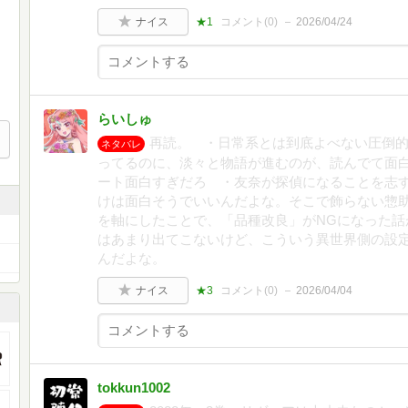
ナイス
★1
コメント(
0
)
2026/04/24
らいしゅ
再読。 ・日常系とは到底よべない圧倒
ネタバレ
ってるのに、淡々と物語が進むのが、読んでて面
ート面白すぎだろ ・友奈が探偵になることを志
けは面白そうでいいんだよな。そこで飾らない惣
を軸にしたことで、「品種改良」がNGになった話
はあまり出てこないけど、こういう異世界側の設
んだよな。
ナイス
★3
コメント(
0
)
2026/04/04
tokkun1002