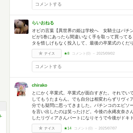
らいおねる
オビの言葉【異世界の姫は学校へ 女騎士はパチ
ビが1巻にあったら間違いなく手を取って買ってる
タを惜しげもなく投入して、最後の卒業式のくだ
ナイス
★8
コメント(
0
)
2025/09/02
chirako
とにかく卒業式。卒業式が面白すぎた。それでい
してもうたまらん。でも自分は相変わらずリヴィ
分でも疑問に思ってきました。パチンコのエピソ
を言い出したのは笑ったけど。今後の永縄友奈さ
-
したリヴィアさんパートになりそうで今後がドキ
ナイス
★14
コメント(
0
)
2025/07/07