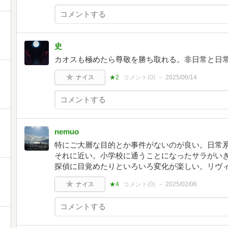
史
カオスも極めたら尊敬を勝ち取れる。非日常と日
ナイス
★2
コメント(
0
)
2025/06/14
nemuo
特にご大層な目的とか事件がないのが良い。日常
それに近い。小学校に通うことになったサラがい
探偵に目覚めたりといろいろ変化が楽しい。リヴ
ナイス
★4
コメント(
0
)
2025/02/06