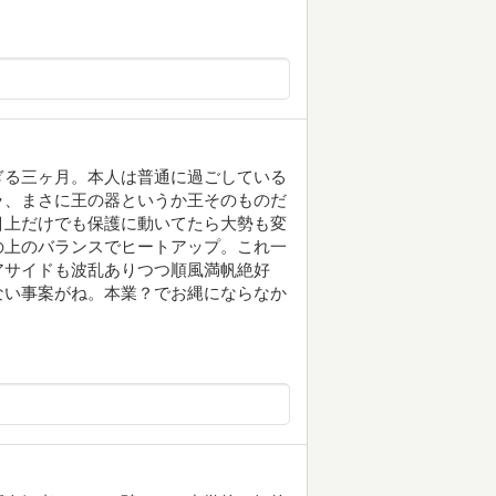
ぎる三ヶ月。本人は普通に過ごしている
ラ、まさに王の器というか王そのものだ
目上だけでも保護に動いてたら大勢も変
の上のバランスでヒートアップ。これ一
アサイドも波乱ありつつ順風満帆絶好
ない事案がね。本業？でお縄にならなか