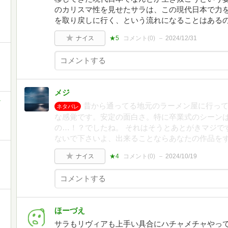
のカリスマ性を見せたサラは、この現代日本で力
を取り戻しに行く、という流れになることはある
ナイス
★5
コメント(
0
)
2024/12/31
メジ
-
昔から通ってる地元のラーメン屋に行っ
ネタバレ
な感覚です。安定の面白さ。特に卒業式のシーン
の…！？でしたね。 それはそうとあとがきマジで
ないで下さいよ、出来ることならあなたの作品を
ナイス
★4
コメント(
0
)
2024/10/19
ほーづえ
サラもリヴィアも上手い具合にハチャメチャやっ