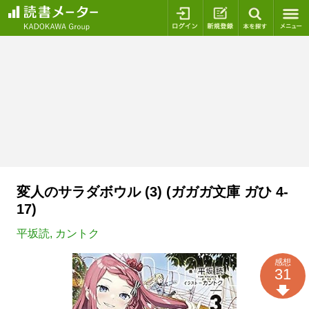
ログイン
新規登録
本を探
変人のサラダボウル (3) (ガガガ文庫 ガひ 4-
17)
平坂読
,
カントク
感想
31