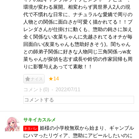
環境が変わる展開。相変わらず異世界人2人の現
代で不慣れな日常に、ナチュラルな愛嬌で周りの
人物との関係に面白さが可愛く描かれてる！！ブ
レンダさんが仕掛けに動くも、惣助の鈍さに加え
全く関係ない友菜ちゃんに先越されてるオチが毎
回面白い(友菜ちゃんも惣助好きそう)。閨ちゃん
との師弟子関係に好きな人物同じ三角関係っw友
菜ちゃんが探偵を志す成長や鈴切の作家回帰も周
りに影響与えあってて素敵！！
★14
ナイス
コメント(0)
2022/07/11
サキイカスルメ
姫様の小学校無双から始まり、ギャンブル
ネタバレ
にハマったリヴィア、惣助にアピールしたいのに