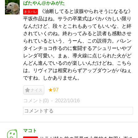
ばたやん@かみがた
《油断してると涙腺やられそうになるな》
ネタバレ
平坂作品はね。サラの卒業式はバカバカしい限り
なんだけど、段々とこれもあってもいいな、と絆
されていくのね。終わってみると読者も感動させ
られているという、うーん、この説得力。バレン
タインチョコ作るのに奮闘するアシュリーいやブ
レンダ可愛い。まぁ、導火線に点じられた火がど
んどん進んでいるのが楽しいんだけどね、こちら
は。リヴィアは相変わらずアップダウンがパねぇ
ですね、しかありません。
★97
ナイス
コメント(0)
2022/10/16
マコト