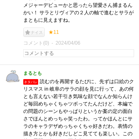
メジャーデビューかと思ったら望愛さん捕まるん
かい！ サラとリヴィアの２人の軸で進むとサラが
まともに見えますね。
★11
ナイス
コメント(0)
2024/04/06
まるとも
読むのを再開するたびに、先ずは口絵のク
ネタバレ
リスマス in 岐阜のサラの顔を見に行って、あの何
とも言えない若干引き気味な顔でなんか知らんけ
ど毎回めちゃくちゃツボってたんだけど、本編で
の問題のシーンもやっぱりというか案の定の面白
さでほんとめっちゃ笑ったわ。ってかほんとにサ
ラのキャラデザめっちゃくちゃ好きだわ。表情の
描き方とかも好きだしどこ見てても楽しい。この