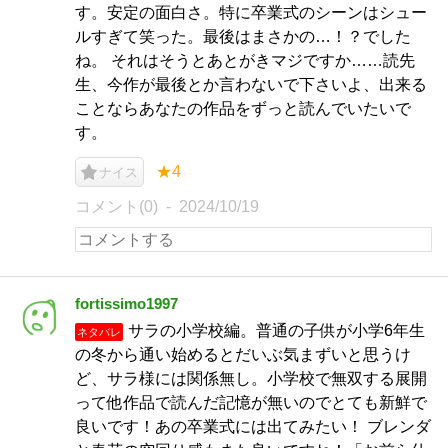
す。安定の面白さ。特に卒業式のシーンはシュー
ルすぎて笑った。最後はまさかの…！？でした
ね。 それはそうとあとがきマジですか……読先
生、今作が最後とか言わないで下さいよ、出来る
ことならあなたの作品をずっと読んでいたいで
す。
★4
ナイス
コメント(0)
2024/10/19
fortissimo1997
サラの小学校編。普通の子供が小学6年生
ネタバレ
の冬から通い始めるとだいぶ気まずいと思うけ
ど、サラ様には関係無し。小学校で無双する展開
って他作品で読んだ記憶が無いのでとても新鮮で
良いです！あの卒業式には出てみたい！ ブレンダ