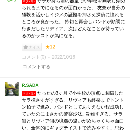
サラが持ち前の器量で小学校を無双し崇め
ネタバレ
られるまでになるのが面白かった。 友奈が自分の
経験を活かしイジメの証拠を押さえ探偵に憧れる
ところが良かった。 鈴切と再会しバンドが順調に
行きだしたリディア、次はどんなことが待ってい
るのかラストが気になる。
★12
ナイス
コメント(0)
2022/10/16
R.SADA
たったの3ヶ月で小学校の頂点に君臨した
ネタバレ
サラ様さすがすぎる。リヴィアも終盤までトント
ン拍子で進み、バンドとしてありえない程成功し
ていたのにまさかの警察沙汰...災難すぎる。サラ
側とリヴィア側の境遇の違いがめちゃくちゃ面白
い。全体的にギャグテイストで読みやすく、思わ