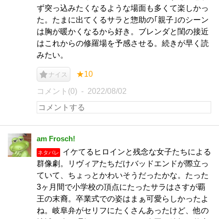
ず突っ込みたくなるような場面も多くて楽しかっ
た。たまに出てくるサラと惣助の｢親子｣のシーン
は胸が暖かくなるから好き。ブレンダと閨の接近
はこれからの修羅場を予感させる。続きが早く読
みたい。
★10
ナイス
コメント(0)
2022/08/02
am Frosch!
イケてるヒロインと残念な女子たちによる
ネタバレ
群像劇。リヴィアたちだけバッドエンドが際立っ
ていて、ちょっとかわいそうだったかな。たった
3ヶ月間で小学校の頂点にたったサラはさすが覇
王の末裔。卒業式での姿はまぁ可愛らしかったよ
ね。岐阜弁がセリフにたくさんあったけど、他の