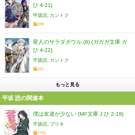
ひ 4-21)
平坂読
カントク
259
変人のサラダボウル (8) (ガガガ文庫 ガ
ひ 4-22)
平坂読
カントク
221
もっと見る
平坂 読の関連本
僕は友達が少ない (MF文庫 J ひ 2-19)
平坂読
ブリキ
7751