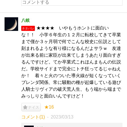
八岐
★★★★ いやもうホントに面白い
ネタバレ
な！！ 小学６年生の１２月に転校してきて卒業
まで僅か３ヶ月弱で何でこんな校史に伝説として
刻まれるような有り様になるんだよサラｗ 友達
が出来る前に家臣が出来てしまうあたり面白すぎ
るんですけど。てか卒業式これほんまもんの伝説
だ。学校サイドまで完全にトチ狂ってるじゃねえ
か！ 着々と火のついた導火線が短くなっていく
ブレンダ関係、常に騒動の種が起爆している遊び
人騎士リヴィアの破天荒人生、もう端から端まで
みっしりと面白いんですけど！
★16
ナイス
コメント(1)
2023/03/13