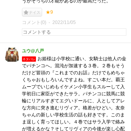
うがそっちの才能があるのが最高だった。
★9
ナイス
コメント(0)
2022/11/05
ユウ@八戸
お姫様は小学校に通い、女騎士は他人の金
ネタバレ
でパチンコへ。混沌が加速する３巻。２巻もそう
だけど冒頭の『これまでのお話』だけでもめちゃ
くちゃおもしろいんですよね。すごい本だ。覇王
ムーブでいじめもイケメン小学生もスルーして入
学初日に家臣ができたサラ。パチンコに競馬に競
輪にリアルすぎてエグいドールに、人としてアレ
な方向に突き進むリヴィア。格差がひどい。友奈
ちゃんの新しい学校生活の話も好きです。このま
ま逞しく育ってほしい。４巻ではサラ入学で絡み
が増えるかな？そしてリヴィアの今後が楽し心配