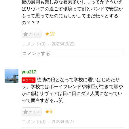
後の展開も楽しみな要素多いし…ってかそういえ
ばリヴィアの過ごす環境って割とバンドで安定か
もって思ってたのにもしかしてまだ転々とする
の？？？
★12
ナイス
コメント(0)
2023/09/22
yuu217
惣助の娘となって学校に通いはじめたサ
ネタバレ
ラ。学校ではボーイフレンドや家臣ができて賑や
かに(謎) リヴィアは日に日にダメ人間になってい
って面白すぎる…笑
★6
ナイス
コメント(0)
2023/08/27