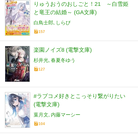
りゅうおうのおしごと！21 ～白雪姫
と竜王の結婚～ (GA文庫)
白鳥士郎
しらび
157
楽園ノイズ8 (電撃文庫)
杉井光
春夏冬ゆう
127
#ラブコメ好きとこっそり繋がりたい
(電撃文庫)
葉月文
内藤マーシー
104