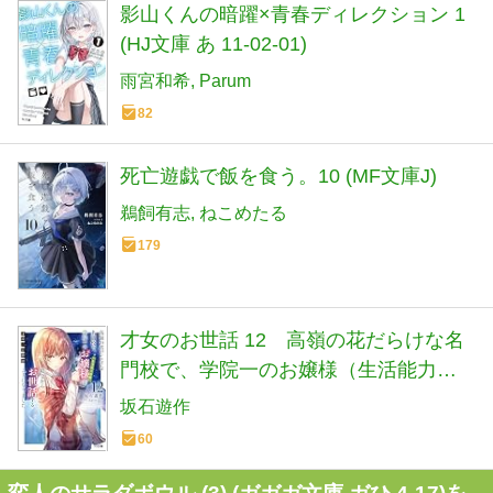
影山くんの暗躍×青春ディレクション 1
(HJ文庫 あ 11-02-01)
雨宮和希
Parum
82
死亡遊戯で飯を食う。10 (MF文庫J)
鵜飼有志
ねこめたる
179
才女のお世話 12 高嶺の花だらけな名
門校で、学院一のお嬢様（生活能力皆
無）を陰ながらお世話することになり
坂石遊作
ました (HJ文庫 さ 07-03-12)
60