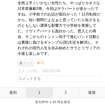
全然上手くいかない女性たち、やっぱりカオスな
日常群像劇3巻。今回はサラパートが多かったで
すね。小学校でのお話が面白かった！12月転校だ
から、短い期間だよなぁと思っていたら短さをも
のともしない濃厚な影響力で小学校を掌握して
た。リヴィアパートも面白かった。恩人との再
会、そこからのトントン拍子で進むバンド活動と
は裏腹に負けるギャンブル(笑)主従を解消し、そ
れぞれの現代人生を歩み始めたサラとリヴィアの
今後も楽しみです。
★21
ナイス
コメント(0)
2022/07/06
最初
1
2
最後
全31件中 1-20 件を表示