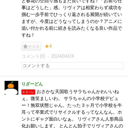
と春花の空回り感もまた良いですね！「お前ら仕
事はどうした」感。リヴィアは相変わらず成功を
掴む一歩手前でひっくり返される展開が続いてい
ますが、今度はどうなってしまうのか？アニメに
追い付かれる前に続きを読みたくなる良い作品で
すね！
★4
ナイス
コメント(0)
2024/04/24
りざーどん
おさかな天国歌うサラちゃんかわいいね
ネタバレ
ぇ。微笑ましいわ。 サラちゃんの小学校デビュ
ー！無双状態じゃん。たった３ヶ月で小学校を牛
耳って卒業式でリサイクルするってなんなん。ホ
ントにギャグ面白いなぁ。 リヴィアさん人形商品
化お願いします。 とんとん拍子でリヴィアさんの