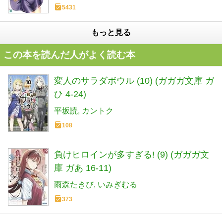
5431
もっと見る
この本を読んだ人がよく読む本
変人のサラダボウル (10) (ガガガ文庫 ガ
ひ 4-24)
平坂読
カントク
108
負けヒロインが多すぎる! (9) (ガガガ文
庫 ガあ 16-11)
雨森たきび
いみぎむる
373