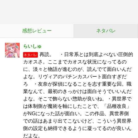
感想レビュー
ネタバレ
らいしゅ
再読。 ・日常系とは到底よべない圧倒的
ネタバレ
カオスさ。ここまでカオスな状況になってるの
に、淡々と物語が進むのが、読んでて面白いんだ
よな。リヴィアのパチンカスパート面白すぎだ
ろ ・友奈が探偵になることを志す重要な回。職
業なんて、最初のきっかけは面白そうでいいんだ
よな。そこで飾らない惣助が良いね。・異世界で
は体制側が魔術を軸にしたことで、「品種改良」
がNGになった話が面白い。この作品、異世界側
での話はあまり出てこないけど、こういう異世界
側の設定も納得できるように凝ってるのが良いん
だよな。