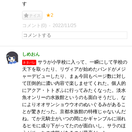
す
★2
ナイス
コメント(0)
2022/11/25
しめおん
サラが小学校に入って、一瞬にして学校の
ネタバレ
天下を取ったり、リヴィアが始めたバンドがメジ
ャーデビューしたり、まぁ今回もページ数に対し
て圧倒的に濃い内容で楽しませてくれた。個人的
にアクア・トトぎふに行ってみたくなった。淡水
魚オンリーの水族館というのも面白そうだし、な
によりオオサンショウウオのぬいぐるみがあるこ
とが驚きだった。京都水族館の特権じゃないんだ
ね。てか元騎士がいつの間にかギャンブルに溺れ
るヒモに成り下がってたのが面白いし、サラのほ