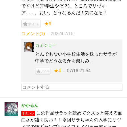
ですけど(中学生やぞ？)。ところでリヴィ
ア……。おい、どうなるんだ！気になる！
★9
ナイス
コメント(1)
2022/07/16
カミジョー
とんでもない小学校生活を送ったサラが
中学でどうなるかも楽しみ。
★4
07/16 21:54
ナイス
かかるん
この作品サラッと読めてクスッと笑える面
ネタバレ
白さが凄く良い！！今回サラちゃんの入学にリヴ
ィアの紐ギャンブルライフとメジャーデビュー、