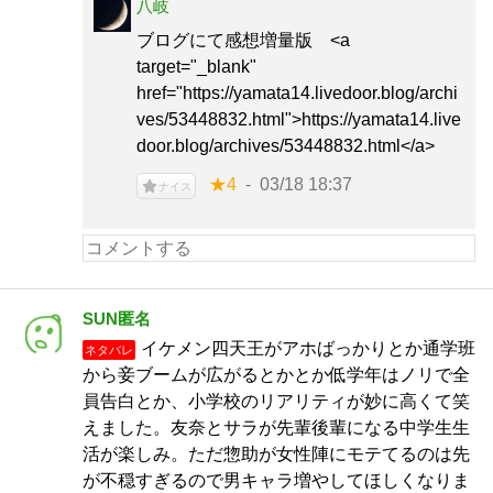
八岐
ブログにて感想増量版 <a
target="_blank"
href="https://yamata14.livedoor.blog/archi
ves/53448832.html">https://yamata14.live
door.blog/archives/53448832.html</a>
★4
03/18 18:37
ナイス
SUN匿名
イケメン四天王がアホばっかりとか通学班
ネタバレ
から妾ブームが広がるとかとか低学年はノリで全
員告白とか、小学校のリアリティが妙に高くて笑
えました。友奈とサラが先輩後輩になる中学生生
活が楽しみ。ただ惣助が女性陣にモテてるのは先
が不穏すぎるので男キャラ増やしてほしくなりま