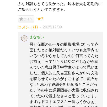
ふな対談もとても良かった。鈴木敏夫を定期的に
ご飯会行くとかすごすぎる。
★7
ナイス
コメント(1)
2025/12/09
まなちい
悪と仮面のルールの撮影現場に行って赤
面したとか絶対嘘だろ！いつも文章内で
いろいろやらかしてんのに何言ってんだ
お前ぇ！ってひとりにやにやしながら読
んでいた私は男子中学生かよって思いま
した。個人的に又吉直樹さんが中村文則
を喋らせていたのがすごすぎて、流石か
な...と思わず逐語分析始めるところだっ
た。本の中に課題図書が大量に収録され
ていたので読まなきゃと思っています。
まずはドストエフスキー読もうかなぁ、