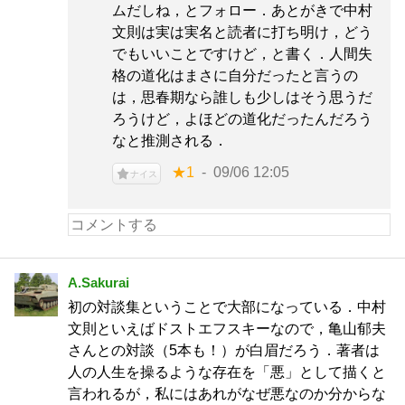
ムだしね，とフォロー．あとがきで中村
文則は実は実名と読者に打ち明け，どう
でもいいことですけど，と書く．人間失
格の道化はまさに自分だったと言うの
は，思春期なら誰しも少しはそう思うだ
ろうけど，よほどの道化だったんだろう
なと推測される．
★1
09/06 12:05
ナイス
A.Sakurai
初の対談集ということで大部になっている．中村
文則といえばドストエフスキーなので，亀山郁夫
さんとの対談（5本も！）が白眉だろう．著者は
人の人生を操るような存在を「悪」として描くと
言われるが，私にはあれがなぜ悪なのか分からな