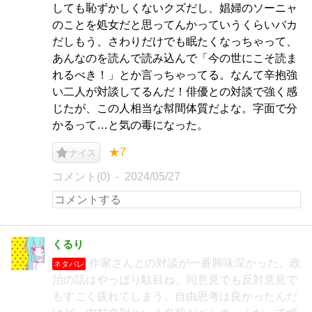
しても恥ずかしくないクズだし、娼婦のソーニャ
のことを処女だと思ってんかっていうくらいバカ
だしもう、さわりだけでも眠たくなっちゃって、
あんなのを読んで読み込んで「今の世にこそ読ま
れるべき！」とか言っちゃってる。なんて辛抱強
い二人が対談してるんだ！俳優との対談で強く感
じたが、この人相当な幇間体質だよな。字面で分
かるって…と気の毒になった。
★7
ナイス
コメント(0)
2024/05/27
くるり
作家さんとの対談が一番興味深かった。政
ネタバレ
治の話はやっぱり駄目ね、同意見でも反対意見で
もすごく疲れてしまう。自由思考は良かったんだ