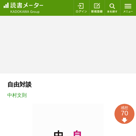
ログイン
新規登録
本を探
自由対談
中村文則
感想
70