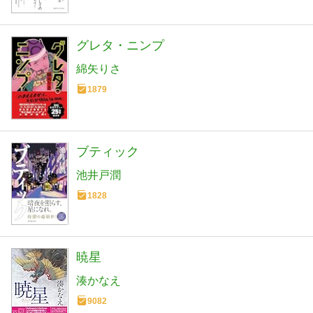
グレタ・ニンプ
綿矢りさ
1879
ブティック
池井戸潤
1828
暁星
湊かなえ
9082