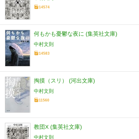
14574
何もかも憂鬱な夜に (集英社文庫)
中村文則
14583
掏摸（スリ） (河出文庫)
中村文則
11560
教団X (集英社文庫)
中村文則