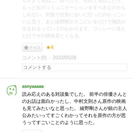
りすぎてるね…。会ったり、せめて電話したり、
もっと生のコミュニケーションをすべきなのかも
しれない。対面で社長に会いに行ったのかっこい
いと思う。あと綾野剛がそこにいるだけで物語が
生まれるっていうのわかります。ワンシーン見た
だけでその映画見たくなる。
★4
ナイス
コメント(0)
2023/05/28
asnyaaaaa
読み応えのある対談集でした。 前半の俳優さんと
のお話は面白かったし、中村文則さん原作の映画
も見てみたいなと思った。 綾野剛さんが銃の主人
公みたいってすごくわかってそれを原作の方が思
うってすごいことのように思った。