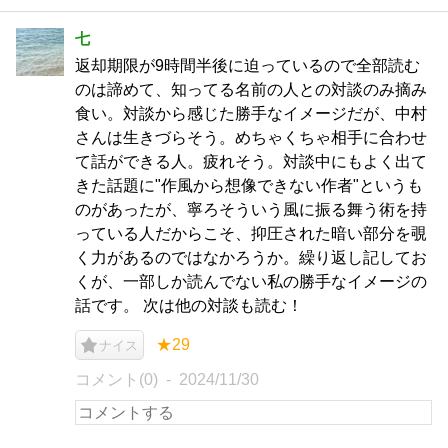
七
返却期限が9時間半後に迫っているので全部読む
のは諦めて、知ってる名前の人との対談のみ摘み
食い。対談から感じた勝手なイメージだが、中村
さんは生きづらそう。めちゃくちゃ相手に合わせ
て話ができる人。疲れそう。対談中にもよく出て
きた話題に"作風から想像できない作者"というも
のがあったが、寧ろそういう風に振る舞う術を持
っている人だからこそ、抑圧された暗い部分を覗
く力があるのではなかろうか。繰り返し記してお
くが、一部しか読んでない私の勝手なイメージの
話です。 次は他の対談も読む！
★29
ナイス
コメント(0)
2024/11/30