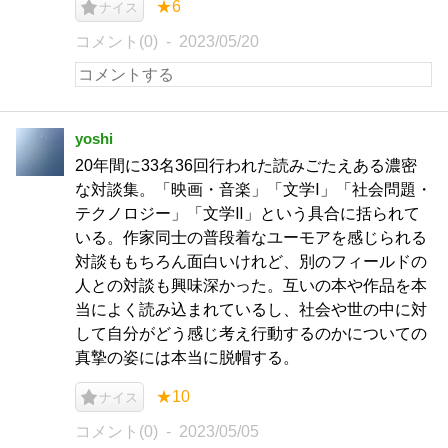
★6
ナイス
コメント(0)
2023/05/20
yoshi
20年間に33名36回行われた読みごたえある濃密
な対談集。「映画・音楽」「文学Ⅰ」「社会問題・
テクノロジー」「文学Ⅱ」という具合に括られて
いる。作家同士の普段着なユーモアを感じられる
対談ももちろん面白いけれど、別のフィールドの
人との対談も興味深かった。互いの本や作品を本
当によく読み込まれているし、社会や世の中に対
して自分がどう感じ考え行動するのかについての
真摯の姿には本当に脱帽する。
★10
ナイス
コメント(0)
2023/05/05