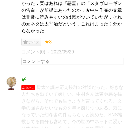
かった．実はあれは『悪霊』の「スタヴローギン
の告白」が前提にあったのか．★中村作品の文章
は非常に読みやすいのは気がついていたが，それ
の元ネタは太宰治だという．これはまったく分か
らなかった．
★8
ナイス
コメント(0)
2023/05/29
🍃
骨太で読み応え抜群の対談だった。好きな
ネタバレ
人たちも出ていて嬉しい。中村さんは鬱や悪を描
きながら、それでも生きようと言ってくれる。文
学の強さみたいなものを年々感じつつある。気に
なっていた幻冬舎の件もちらりと読めた。SNS複
数してる自分も含めて、今の世の中ネットに浸か