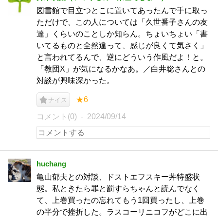
図書館で目立つとこに置いてあったんで手に取っ
ただけで、この人については「久世番子さんの友
達」くらいのことしか知らん。ちょいちょい「書
いてるものと全然違って、感じが良くて気さく」
と言われてるんで、逆にどういう作風だよ！と。
「教団X」が気になるかなあ。／白井聡さんとの
対談が興味深かった。
★6
ナイス
コメント(0)
2024/09/14
huchang
亀山郁夫との対談、ドストエフスキー丼特盛状
態。私ときたら罪と罰すらちゃんと読んでなく
て、上巻買ったの忘れてもう1回買ったし、上巻
の半分で挫折した。ラスコーリニコフがどこに出