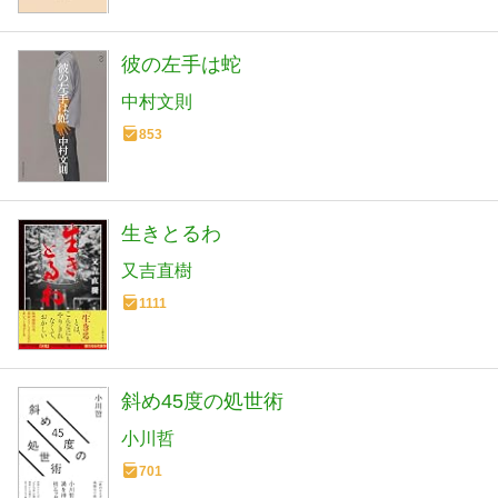
彼の左手は蛇
中村文則
853
生きとるわ
又吉直樹
1111
斜め45度の処世術
小川哲
701