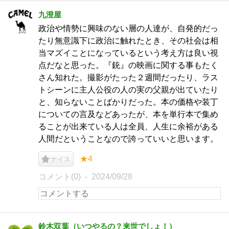
九澄屋
政治や情勢に興味のない層の人達が、自発的だっ
たり無意識下に政治に触れたとき、その社会は相
当マズイことになっているという考え方は良い視
点だなと思った。『銃』の映画に関する事もたく
さん知れた。撮影がたった２週間だったり、ラス
トシーンに主人公役の人の実の父親が出ていたり
と、知らないことばかりだった。本の価格や装丁
についての言及などあったが、本を単行本で集め
ることが出来ている人は全員、人生に余裕がある
人間だということなので誇っていいと思います。
★4
ナイス
コメント(0)
2024/09/28
鈴木双葉（いつやるの？来世でしょ！）