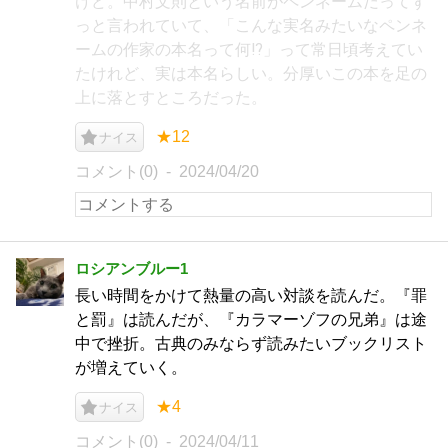
けど。中村文則という名前がペンネームだってず
っと言われていて、「こんな実名みたいなペンネ
ームの作家の本名って何⁉️」って常日頃考えてい
たけれど、実は本名らしい。分厚いこの本を足の
上に落とすところだった。
★12
ナイス
コメント(0)
2024/04/20
ロシアンブルー1
長い時間をかけて熱量の高い対談を読んだ。『罪
と罰』は読んだが、『カラマーゾフの兄弟』は途
中で挫折。古典のみならず読みたいブックリスト
が増えていく。
★4
ナイス
コメント(0)
2024/04/11