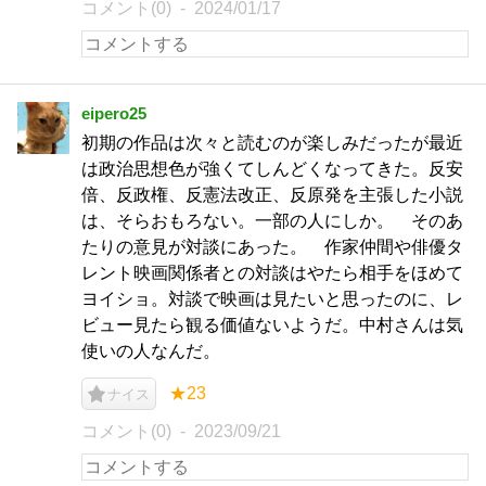
コメント(0)
2024/01/17
eipero25
初期の作品は次々と読むのが楽しみだったが最近
は政治思想色が強くてしんどくなってきた。反安
倍、反政権、反憲法改正、反原発を主張した小説
は、そらおもろない。一部の人にしか。 そのあ
たりの意見が対談にあった。 作家仲間や俳優タ
レント映画関係者との対談はやたら相手をほめて
ヨイショ。対談で映画は見たいと思ったのに、レ
ビュー見たら観る価値ないようだ。中村さんは気
使いの人なんだ。
★23
ナイス
コメント(0)
2023/09/21