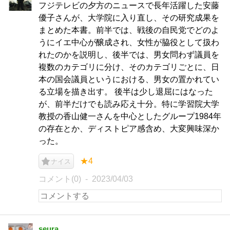
フジテレビの夕方のニュースで長年活躍した安藤
優子さんが、大学院に入り直し、その研究成果を
まとめた本書。前半では、戦後の自民党でどのよ
うにイエ中心が醸成され、女性が脇役として扱わ
れたのかを説明し、後半では、男女問わず議員を
複数のカテゴリに分け、そのカテゴリごとに、日
本の国会議員というにおける、男女の置かれてい
る立場を描き出す。 後半は少し退屈にはなった
が、前半だけでも読み応え十分。特に学習院大学
教授の香山健一さんを中心としたグループ1984年
の存在とか、ディストピア感含め、大変興味深か
った。
★4
ナイス
コメント(0)
2023/04/03
seura