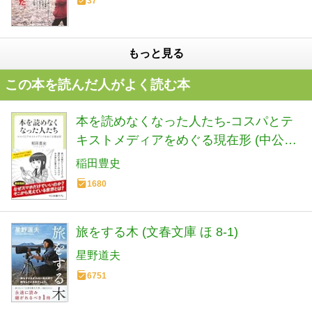
37
もっと見る
この本を読んだ人がよく読む本
本を読めなくなった人たち-コスパとテ
キストメディアをめぐる現在形 (中公新
書ラクレ 861)
稲田豊史
1680
旅をする木 (文春文庫 ほ 8-1)
星野道夫
6751