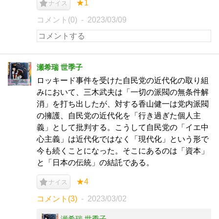
★1
ナイス
コメント(0)
2023/03/09
瀬希瑞 世季子
ロッキード事件を受けた自民党の近代化の取り組
みにおいて、三木武夫は「一切の派閥の無条件解
消」を打ち出したが、対する香山健一は党内派閥
の擁護、自民党の近代化を「行き過ぎた個人主
義」として批判する。こうして自民党の「イエ中
心主義」は近代化ではなく「現代化」という形で
今も続くことになった。そこにあるのは「資本」
と「日本の伝統」の結託である。
★4
ナイス
コメント(3)
2023/03/02
瀬希瑞 世季子