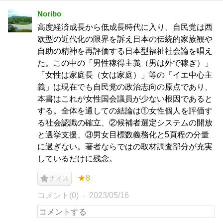
Noribo
高度経済成長から低成長時代に入り、自民党は西
欧型の近代化の限界を訴え日本の伝統的家族観や
自助の精神を再評価する日本型福祉社会論を唱え
た。この中の「男性稼得主義（男は外で稼ぎ）」
「女性は家庭長（女は家庭）」等の「イエ中心主
義」は現在でも自民党の政治志向の原点であり、
本書はこれが女性国会議員が少ない根因であると
する。全体を通しての結論は①女性個人を評価す
る社会認識の確立、②候補者選定システムの開放
と選挙支援、③男女目標数義務化と5頁程の分量
に過ぎない。著者ならではの取材調査部分が充実
しているだけに残念。
★8
ナイス
コメント(0)
2023/05/16