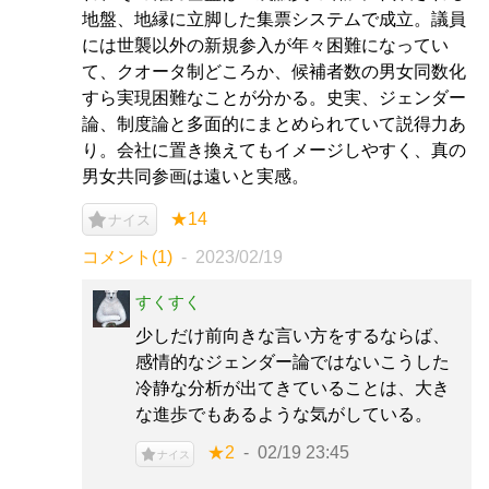
地盤、地縁に立脚した集票システムで成立。議員
には世襲以外の新規参入が年々困難になってい
て、クオータ制どころか、候補者数の男女同数化
すら実現困難なことが分かる。史実、ジェンダー
論、制度論と多面的にまとめられていて説得力あ
り。会社に置き換えてもイメージしやすく、真の
男女共同参画は遠いと実感。
★14
ナイス
コメント(1)
2023/02/19
すくすく
少しだけ前向きな言い方をするならば、
感情的なジェンダー論ではないこうした
冷静な分析が出てきていることは、大き
な進歩でもあるような気がしている。
★2
02/19 23:45
ナイス