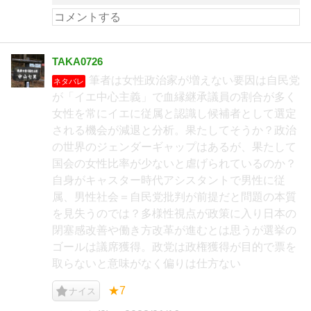
TAKA0726
筆者は女性政治家が増えない要因は自民党
ネタバレ
が「イエ中心主義」で血縁継承議員の割合が多く
女性を常にイエに従属と認識し候補者として選定
される機会が減退と分析。果たしてそうか？政治
の世界のジェンダーギャップはあるが、果たして
国会の女性比率が少ないと虐げられているのか？
自身がキャスター時代アシスタントで男性に従
属、男性社会＝自民党批判が前提だと問題の本質
を見失うのでは？多様性視点が政策に入り日本の
閉塞感改善や働き方改革が進むとは思うが選挙の
ゴールは議席獲得。政党は政権獲得が目的で票を
取らないと意味がなく偏りは仕方ない
★7
ナイス