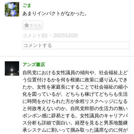
ごま
あまりインパクトがなかった。
ナイス
コメント(0)
2022/12/20
アンズ書店
自民党における女性議員の傾向や、社会福祉上ど
う位置付けるかを何を根拠に政策に盛り込んでき
たか。女性を家庭長にすることで社会福祉の縮小
化を図っているが、どちらも稼げてどちらも生活
に時間をかけられた方が余程リスクヘッジになる
と何故考えないのか。自民党幹部の生活力の無い
ボンボン感に辟易とする。女性議員のキャリアパ
ス分析も詳細で面白い。経歴を見ると男系地盤継
承システムに割いって掴み取った議席なのに何が