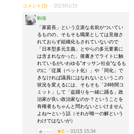
コメント(3)
2023/01/15
駒場
「家庭長」という立派な名前がついてい
るものの、そもそも職業としては見做さ
れておらず組織化もされていないので
「日本型多元主義」とやらの多元要素に
は含まれなかった。後書きでライトに触
れているがいわゆる”オッサン社会”なるも
のに「従属（ペット化）」や「同化」で
きなければ議員にはなれないというこの
状況を変えるには、そもそも「24時間コ
ミット」して「盆踊りを一緒に踊る」政
治家が良い政治家なのか？ということを
有権者もちゃんと問わないといけません
よね〜という話（それが唯一の解という
わけではないが）
★6
01/15 15:34
ナイス