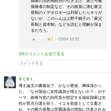
偶者の法的相続分の引き上げ、第三号被
保険者の制定など、その政策に潜む家父
長制のイデオロギーは列挙したらキリが
ないが、このへんは上野千鶴子の『家父
長制と資本制』などを読むと理解が深ま
るだろう。
★1
03/04 10:52
ナイス
3件のコメントを全て見る
すくすく
博士論文の書籍化で、かなり硬派。興味深かっ
た。「なぜ国会に女性議員が増えないか？」がテ
ーマ。政権与党の自民党が想定する福祉国家は女
性が育児介護を担う、イエを前提として立案さ
れ、その権力基盤は世襲議員の増加に代表される