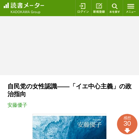
ログイン
新規登録
本を探
自民党の女性認識――「イエ中心主義」の政
治指向
安藤優子
感想
30