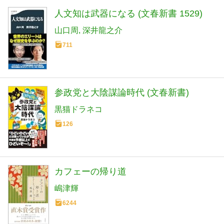
人文知は武器になる (文春新書 1529)
山口周
深井龍之介
711
参政党と大陰謀論時代 (文春新書)
黒猫ドラネコ
126
カフェーの帰り道
嶋津輝
6244