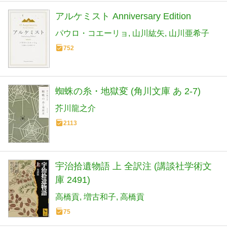
アルケミスト Anniversary Edition
パウロ・コエーリョ
山川紘矢
山川亜希子
752
蜘蛛の糸・地獄変 (角川文庫 あ 2-7)
芥川龍之介
2113
宇治拾遺物語 上 全訳注 (講談社学術文
庫 2491)
高橋貢
増古和子
高橋貢
75