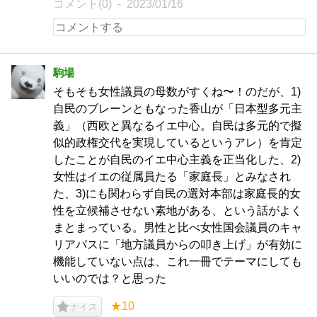
コメント(0)
2023/01/16
駒場
そもそも女性議員の母数がすくね〜！のだが、1)
自民のブレーンともなった香山が「日本型多元主
義」（西欧と異なるイエ中心。自民は多元的で擬
似的政権交代を実現しているというアレ）を肯定
したことが自民のイエ中心主義を正当化した、2)
女性はイエの従属員たる「家庭長」とみなされ
た、3)にも関わらず自民の選対本部は家庭長的女
性を立候補させない素地がある、という話がよく
まとまっている。男性と比べ女性国会議員のキャ
リアパスに「地方議員からの叩き上げ」が有効に
機能していない点は、これ一冊でテーマにしても
いいのでは？と思った
★10
ナイス