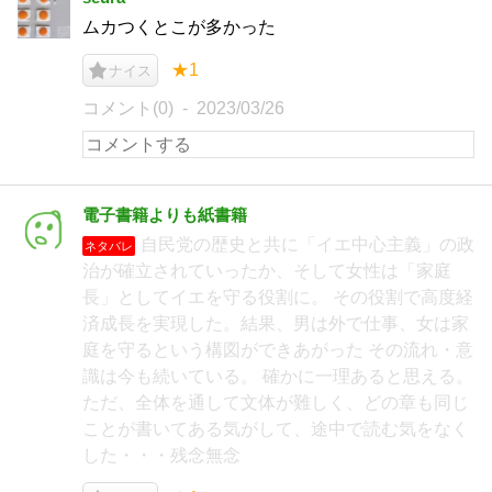
ムカつくとこが多かった
★1
ナイス
コメント(0)
2023/03/26
電子書籍よりも紙書籍
自民党の歴史と共に「イエ中心主義」の政
ネタバレ
治が確立されていったか、そして女性は「家庭
長」としてイエを守る役割に。 その役割で高度経
済成長を実現した。結果、男は外で仕事、女は家
庭を守るという構図ができあがった その流れ・意
識は今も続いている。 確かに一理あると思える。
ただ、全体を通して文体が難しく、どの章も同じ
ことが書いてある気がして、途中で読む気をなく
した・・・残念無念