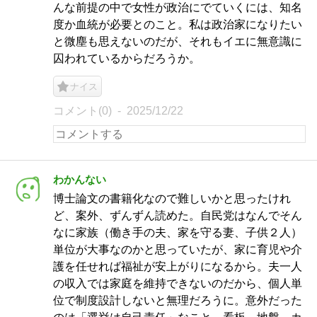
んな前提の中で女性が政治にでていくには、知名
度か血統が必要とのこと。私は政治家になりたい
と微塵も思えないのだが、それもイエに無意識に
囚われているからだろうか。
ナイス
コメント(0)
2025/12/22
わかんない
博士論文の書籍化なので難しいかと思ったけれ
ど、案外、ずんずん読めた。自民党はなんでそん
なに家族（働き手の夫、家を守る妻、子供２人）
単位が大事なのかと思っていたが、家に育児や介
護を任せれば福祉が安上がりになるから。夫一人
の収入では家庭を維持できないのだから、個人単
位で制度設計しないと無理だろうに。意外だった