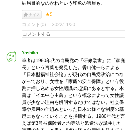
結局目的なのかねという印象の議員も。
★5
ナイス
コメント(0)
2022/11/30
Yoshiko
筆者は1980年代の自民党の『研修叢書』に「家庭
長」という言葉を発見した。香山健一らによる
「日本型福祉社会論」が現代の自民党政治につな
がっており、女性を「家庭の安全保障」という役
割に押し込める女性認識の起源にあるとする。本
書は「イエ中心主義」という概念によって女性議
員が少ない理由を解明するだけではない。社会保
障や雇用の仕組みといった日本の様々な制度の基
礎にもなっていることを指摘する。1980年代と言
えば第3号被保険者と均等法と派遣法が誕生した