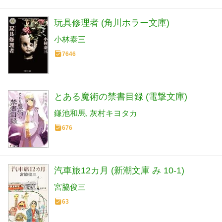
玩具修理者 (角川ホラー文庫)
小林泰三
7646
とある魔術の禁書目録 (電撃文庫)
鎌池和馬
灰村キヨタカ
676
汽車旅12カ月 (新潮文庫 み 10-1)
宮脇俊三
63