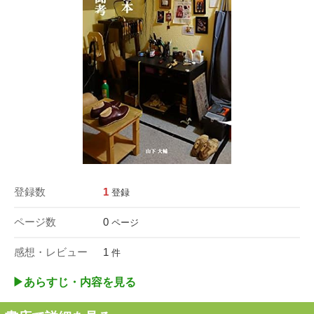
登録数
1
登録
ページ数
0
ページ
感想・レビュー
1
件
▶︎あらすじ・内容を見る