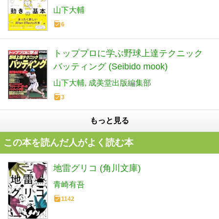
山下大輔
6
トッププロに学ぶ野球上達テクニック
バッティング (Seibido mook)
山下大輔
成美堂出版編集部
3
もっと見る
この本を読んだ人がよく読む本
地雷グリコ (角川文庫)
青崎有吾
1142