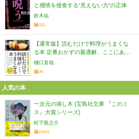
と感情を侵食する“見えない力”の正体
鈴木祐
321
【通常版】読むだけで料理がうまくな
る本 定番おかずの最適解、ここにあ
り！
樋口直哉
36
人気の本
一次元の挿し木 (宝島社文庫 『このミ
ス』大賞シリーズ)
松下龍之介
23442