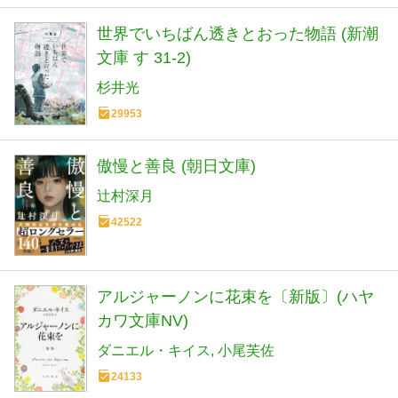
世界でいちばん透きとおった物語 (新潮
文庫 す 31-2)
杉井光
29953
傲慢と善良 (朝日文庫)
辻村深月
42522
アルジャーノンに花束を〔新版〕(ハヤ
カワ文庫NV)
ダニエル・キイス
小尾芙佐
24133