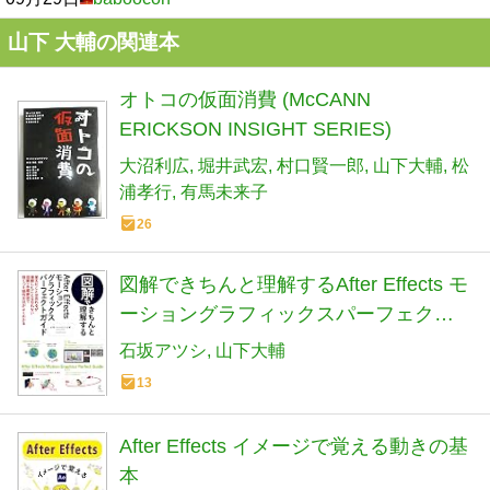
山下 大輔の関連本
オトコの仮面消費 (McCANN
ERICKSON INSIGHT SERIES)
大沼利広
堀井武宏
村口賢一郎
山下大輔
松
浦孝行
有馬未来子
26
図解できちんと理解するAfter Effects モ
ーショングラフィックスパーフェクト
ガイド
石坂アツシ
山下大輔
13
After Effects イメージで覚える動きの基
本