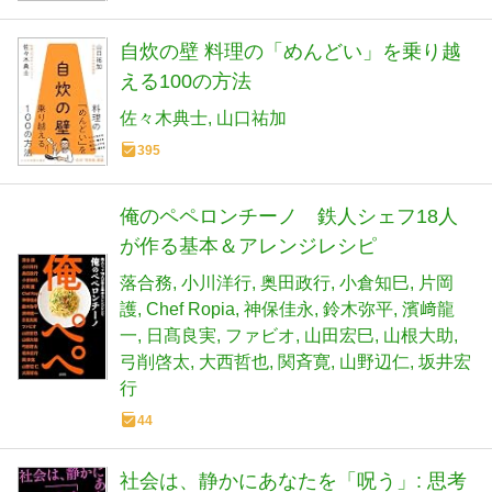
自炊の壁 料理の「めんどい」を乗り越
える100の方法
佐々木典士
山口祐加
395
俺のペペロンチーノ 鉄人シェフ18人
が作る基本＆アレンジレシピ
落合務
小川洋行
奥田政行
小倉知巳
片岡
護
Chef Ropia
神保佳永
鈴木弥平
濱﨑龍
一
日髙良実
ファビオ
山田宏巳
山根大助
弓削啓太
大西哲也
関斉寛
山野辺仁
坂井宏
行
44
社会は、静かにあなたを「呪う」: 思考