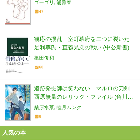
ゴーゴリ
浦雅春
47
観応の擾乱 室町幕府を二つに裂いた
足利尊氏・直義兄弟の戦い (中公新書)
亀田俊和
60
遺跡発掘師は笑わない マルロの刀剣
西原無量のレリック・ファイル (角川文
庫)
桑原水菜
睦月ムンク
6
人気の本