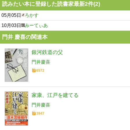
読みたい本に登録した読書家最新2件(2)
05月05日
ろかす
10月03日
みーてぃあ
門井 慶喜の関連本
銀河鉄道の父
門井慶喜
6572
家康、江戸を建てる
門井慶喜
3947