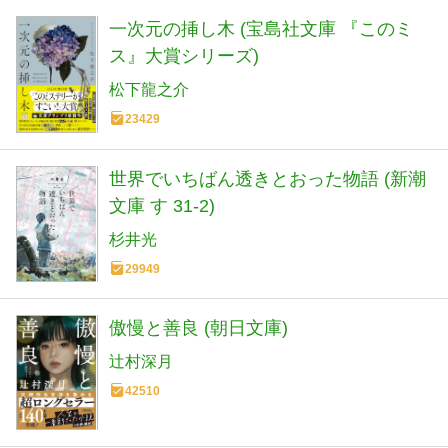
一次元の挿し木 (宝島社文庫 『このミ
ス』大賞シリーズ)
松下龍之介
23429
世界でいちばん透きとおった物語 (新潮
文庫 す 31-2)
杉井光
29949
傲慢と善良 (朝日文庫)
辻村深月
42510