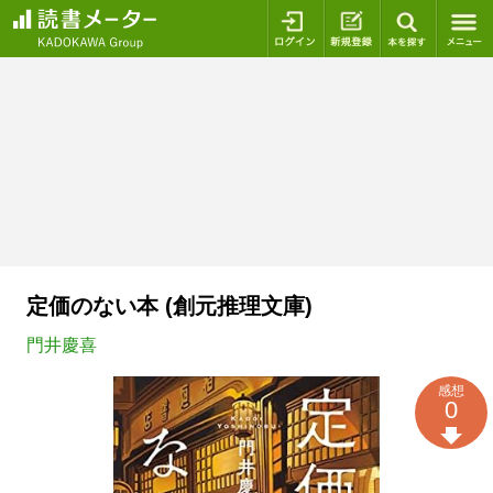
ログイン
新規登録
本を探
定価のない本 (創元推理文庫)
門井慶喜
感想
0