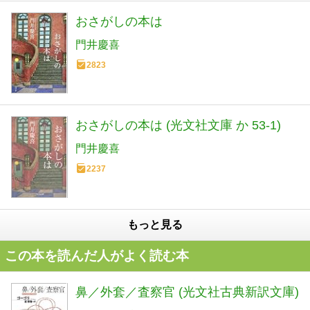
おさがしの本は
門井慶喜
2823
おさがしの本は (光文社文庫 か 53-1)
門井慶喜
2237
もっと見る
この本を読んだ人がよく読む本
鼻／外套／査察官 (光文社古典新訳文庫)