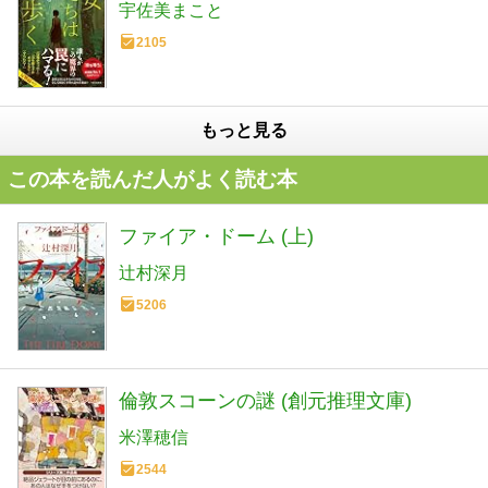
宇佐美まこと
2105
もっと見る
この本を読んだ人がよく読む本
ファイア・ドーム (上)
辻村深月
5206
倫敦スコーンの謎 (創元推理文庫)
米澤穂信
2544