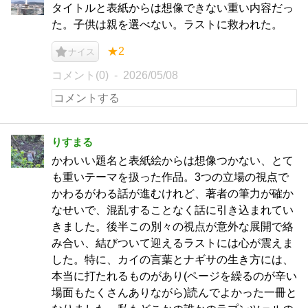
タイトルと表紙からは想像できない重い内容だっ
た。子供は親を選べない。ラストに救われた。
★2
ナイス
コメント(0)
2026/05/08
りすまる
かわいい題名と表紙絵からは想像つかない、とて
も重いテーマを扱った作品。3つの立場の視点で
かわるがわる話が進むけれど、著者の筆力が確か
なせいで、混乱することなく話に引き込まれてい
きました。後半この別々の視点が意外な展開で絡
み合い、結びついて迎えるラストには心が震えま
した。特に、カイの言葉とナギサの生き方には、
本当に打たれるものがあり(ページを繰るのが辛い
場面もたくさんありながら)読んでよかった一冊と