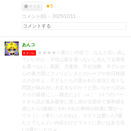
★5
ナイス
コメント(0)
2025/12/11
あんコ
★★★★☆重たい内容で…なんと言い表し
ネタバレ
ていいのか、子供は親を選べないし住んでる環境
も選べない…貧困、児童待、不妊治療、半グレか
らの暴力団にフィリピン人とのハーフや在日韓国
人の少年と…子どもたちの置かれた状況と色々な
問題が絡み合い大丈夫なのか？と思いながら読み
カイの最後に……残念だよ(´；ω；｀)３つのパー
トから話が進み最後に差し掛かる部分で違和感を
感じたら!!最後にそれぞれの事情が綺麗に繋がっ
てそういう事だったのねと、ラストは驚いた!!重
たくてしんどい内容だけどラストに救いはある良
い1冊だったなぁ