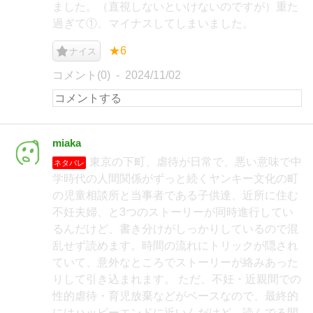
ました。（直視しないといけないのですが）重た
過ぎて①、マイナスしてしまいました。
★6
ナイス
コメント(0)
2024/11/02
miaka
東京の下町、虐待が日常で、悪い意味で中
ネタバレ
学時代の人間関係がずっと続くヤンキー文化の町
の児童相談所と当事者である子供達、近所に住む
不妊夫婦、と3つのストーリーが同時進行してい
るんだけど、書き分けがしっかりしているので混
乱せず読めます。時間の流れにトリックが隠され
ていて、意外なところでストーリーが絡みあった
りして引き込まれます。 ただ、不妊・近親間での
性的虐待・育児放棄などがベースなので、最終的
にはハッピーエンドに近いんだけど、読んでる間