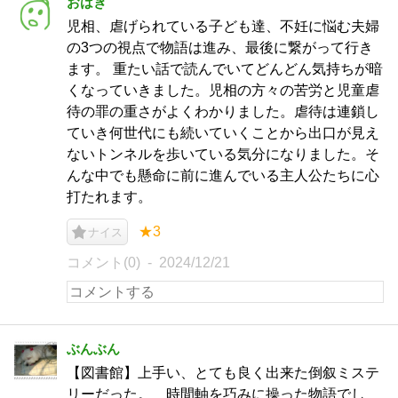
おはぎ
児相、虐げられている子ども達、不妊に悩む夫婦
の3つの視点で物語は進み、最後に繋がって行き
ます。 重たい話で読んでいてどんどん気持ちが暗
くなっていきました。児相の方々の苦労と児童虐
待の罪の重さがよくわかりました。虐待は連鎖し
ていき何世代にも続いていくことから出口が見え
ないトンネルを歩いている気分になりました。そ
んな中でも懸命に前に進んでいる主人公たちに心
打たれます。
★3
ナイス
コメント(0)
2024/12/21
ぶんぶん
【図書館】上手い、とても良く出来た倒叙ミステ
リーだった。 時間軸を巧みに操った物語でし