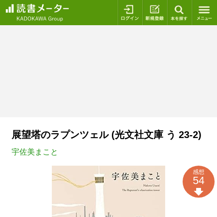
ログイン
新規登録
本を探
展望塔のラプンツェル (光文社文庫 う 23-2)
宇佐美まこと
感想
54