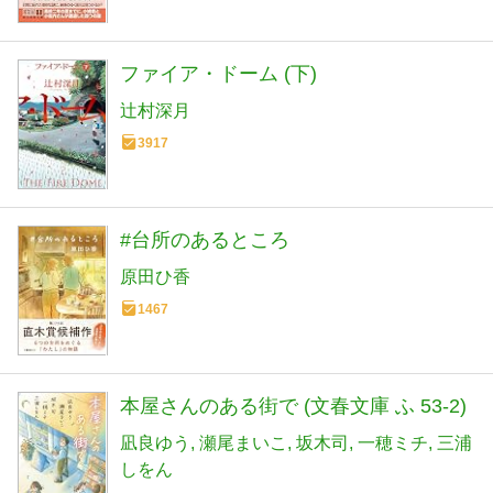
ファイア・ドーム (下)
辻村深月
3917
#台所のあるところ
原田ひ香
1467
本屋さんのある街で (文春文庫 ふ 53-2)
凪良ゆう
瀬尾まいこ
坂木司
一穂ミチ
三浦
しをん