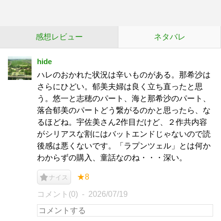
感想レビュー
ネタバレ
hide
ハレのおかれた状況は辛いものがある。那希沙は
さらにひどい。郁美夫婦は良く立ち直ったと思
う。悠一と志穂のパート、海と那希沙のパート、
落合郁美のパートどう繋がるのかと思ったら、な
るほどね。宇佐美さん2作目だけど、２作共内容
がシリアスな割にはバットエンドじゃないので読
後感は悪くないです。「ラプンツェル」とは何か
わからずの購入、童話なのね・・・深い。
★8
ナイス
コメント(0)
2026/07/19