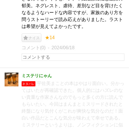
郁美。ネグレスト、虐待、差別など目を背けたく
なるようなハードな内容ですが、家族のあり方を
問うストーリーで読み応えがありました。ラスト
は希望が見えてよかったです。
★14
ナイス
コメント(0)
2024/06/18
ミステリにゃん
宇佐美まことの本はやはり面白い。分かっ
ネタバレ
てはいたが再確認できた。個人的にはハズレのな
い貴重な作家さんなのでもっと多くの方に読んで
もらいたい。今回はまんまとミスリードされたと
終盤になり気付くがこれが爽快な気分なのだ！面
白い作品だとこんな気分が味わえて幸せである。
ミステリーというよりは、ノンフィクションに似