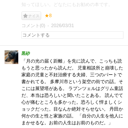
知ってほしい。どなたにもお勧めの本です。
★8
ナイス
コメント(0)
2026/03/31
黒砂
「月の光の届く距離」を先に読んで、こっちも読
もうと思ったから読んだ。 児童相談所と崩壊した
家庭の児童と不妊治療する夫婦、三つのパートで
書かれてる。 多摩川市という架空の街での話。そ
こには展望塔がある。 ラプンツェルはグリム童話
だ、本当は恐ろしいと聞いたことある。 読んでて
心が痛むところも多かった。恐ろしく悍ましくシ
ョックだった。目なんか絶対そらせない。 丹田か
何かの生と性と家族の話。 「自分の人生を他人に
まかせるな。お前の人生はお前のものだ。」