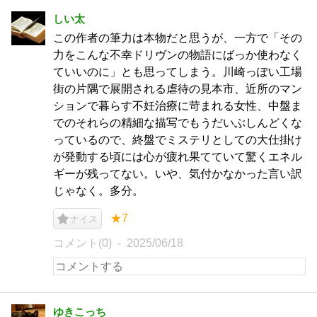
しい太
この作者の筆力は本物だと思うが、一方で「その
力をこんな不幸ドリヴンの物語にばっか使わなく
ていいのに」とも思ってしまう。川崎っぽい工場
街の片隅で展開される虐待の見本市、近所のマン
ションで暮らす不妊治療に苛まれる女性、中盤ま
でのそれらの精細な描写でもうだいぶしんどくな
っているので、終盤でミステリとしての大仕掛け
が発動する頃には心が疲れ果てていて驚くエネル
ギーが残ってない。いや、気付かなかった言い訳
じゃなく。多分。
★7
ナイス
コメント(0)
2025/06/18
ゆきこっち