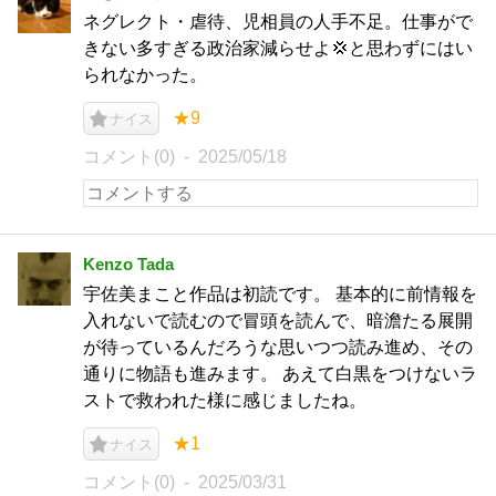
ネグレクト・虐待、児相員の人手不足。仕事がで
きない多すぎる政治家減らせよ💢と思わずにはい
られなかった。
★9
ナイス
コメント(0)
2025/05/18
Kenzo Tada
宇佐美まこと作品は初読です。 基本的に前情報を
入れないで読むので冒頭を読んで、暗澹たる展開
が待っているんだろうな思いつつ読み進め、その
通りに物語も進みます。 あえて白黒をつけないラ
ストで救われた様に感じましたね。
★1
ナイス
コメント(0)
2025/03/31