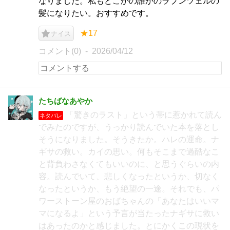
なりました。私もどこかの誰かのラプンツェルの
髪になりたい。おすすめです。
★17
ナイス
コメント(0)
2026/04/12
たちばなあやか
「驚きのラスト」という帯に惹かれて読ん
ネタバレ
でみたのですが、うっかり読んでいた本を落とし
そうになりました。そうきたか。ハレの運命。ナ
ギサの救い。カイの思い。何もそこまで過酷なこ
と背負わさなくてもいいのに、と思うぐらいの内
容。読んでいて、悲しくなったというか、切なく
なったというか、もう絶望の一途。それでも、パ
ワーストーン屋のおばちゃんの「あなたはいいマ
マになるよ」という予言が当たったナギサに救い
はあったのかと感じました。とにかくこの現状を