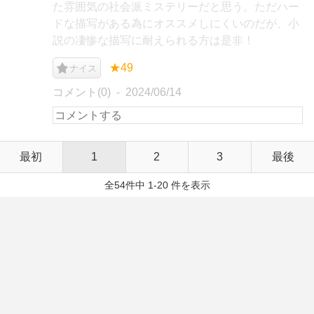
た雰囲気の社会派ミステリーだと思う。ただハー
ドな描写がある為にオススメしにくいのだが、小
説の凄惨な描写に耐えられる方は是非！
★49
ナイス
コメント(0)
2024/06/14
最初
1
2
3
最後
全54件中 1-20 件を表示