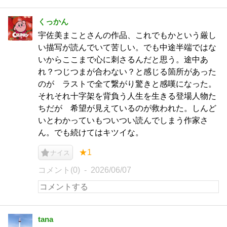
くっかん
宇佐美まことさんの作品、これでもかという厳し
い描写が読んでいて苦しい。でも中途半端ではな
いからここまで心に刺さるんだと思う。途中あ
れ？つじつまが合わない？と感じる箇所があった
のが ラストで全て繋がり驚きと感嘆になった。
それそれ十字架を背負う人生を生きる登場人物た
ちだが 希望が見えているのが救われた。しんど
いとわかっていもついつい読んでしまう作家さ
ん。でも続けてはキツイな。
★1
ナイス
コメント(0)
2026/06/07
tana