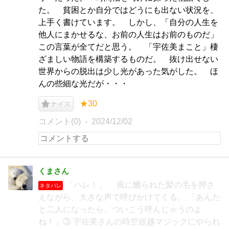
た。 貧困とか自分ではどうにも出ない状況を、
上手く書けています。 しかし、「自分の人生を
他人にまかせるな、お前の人生はお前のものだ」
この言葉が全てだと思う。 「宇佐美まこと」棲
ざましい物語を構築するものだ。 抜け出せない
世界からの脱出は少し光があった気がした。 ほ
んの些細な光だが・・・
★30
ナイス
コメント(0)
2024/12/02
くまさん
「ハレ！」 風に嬲られた髪の毛を押さ
ネタバレ
えながら、大きな声で呼びかけてくる。 「あんた
と二人になったら、ついこう呼んじゃうのよ
ね！」③ 宇佐美さんの時空超越マジックにやられ