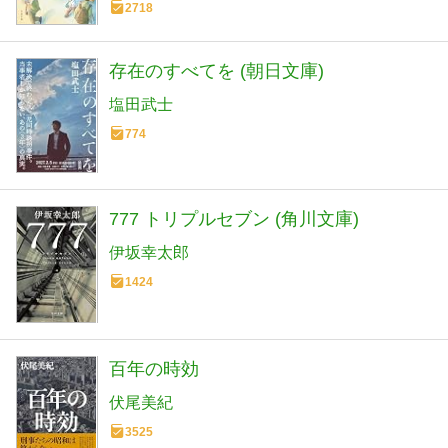
2718
存在のすべてを (朝日文庫)
塩田武士
774
777 トリプルセブン (角川文庫)
伊坂幸太郎
1424
百年の時効
伏尾美紀
3525