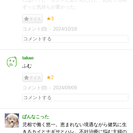
ずっと気持ちが重かった。
★3
ナイス
コメント(0)
2024/10/18
takao
ふむ
★2
ナイス
コメント(0)
2024/09/09
ぱんなこった
児相で働く悠一。恵まれない境遇ながら健気に生
きるカイとナギサとハレ。不妊治療に悩む主婦の