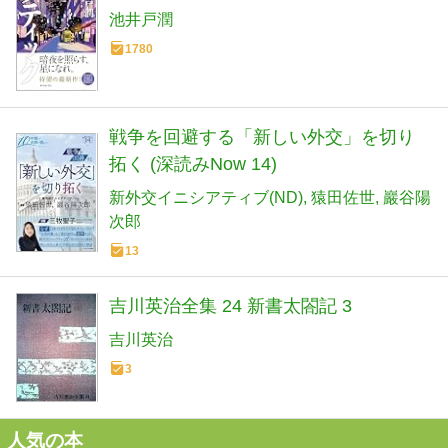
池井戸潤
1780
戦争を回避する「新しい外交」を切り
拓く (深読みNow 14)
新外交イニシアティブ(ND)
猿田佐世
巖谷陽
次郎
13
吉川英治全集 24 新書太閤記 3
吉川英治
3
人気の本