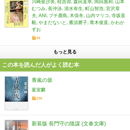
川崎亜沙美
桂吉弥
森田直幸
岡田惠和
山本
むつみ
長沖渉
清水有生
町山智浩
宮沢章
夫
ANI
プチ鹿島
木俣冬
山内マリコ
寺坂直
毅
やまだないと
雁須磨子
青木俊直
かわか
ずお
48
もっと見る
この本を読んだ人がよく読む本
青嵐の坂
葉室麟
296
新装版 長門守の陰謀 (文春文庫)