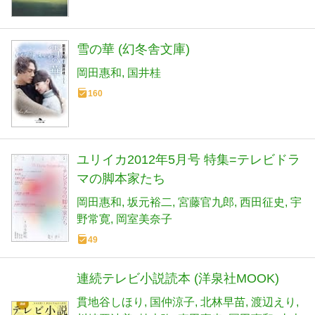
雪の華 (幻冬舎文庫)
岡田惠和
国井桂
160
ユリイカ2012年5月号 特集=テレビドラ
マの脚本家たち
岡田惠和
坂元裕二
宮藤官九郎
西田征史
宇
野常寛
岡室美奈子
49
連続テレビ小説読本 (洋泉社MOOK)
貫地谷しほり
国仲涼子
北林早苗
渡辺えり