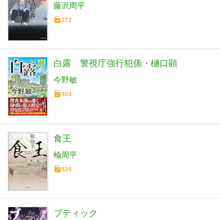
藤沢周平
272
白露 警視庁強行犯係・樋口顕
今野敏
404
食王
楡周平
524
ブティック