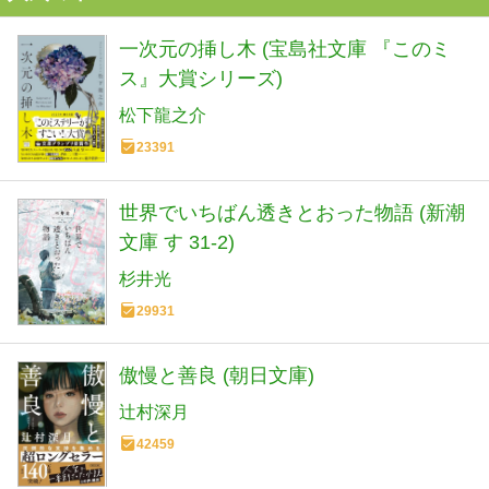
一次元の挿し木 (宝島社文庫 『このミ
ス』大賞シリーズ)
松下龍之介
23391
世界でいちばん透きとおった物語 (新潮
文庫 す 31-2)
杉井光
29931
傲慢と善良 (朝日文庫)
辻村深月
42459