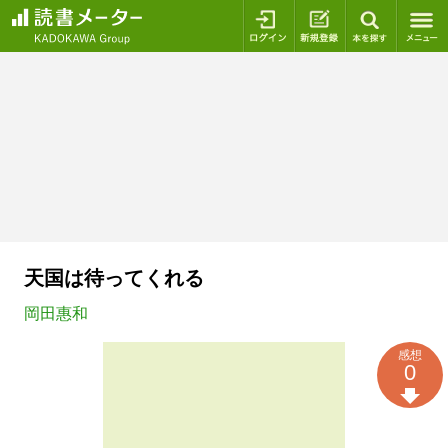
ログイン
新規登録
本を探
天国は待ってくれる
岡田惠和
感想
0