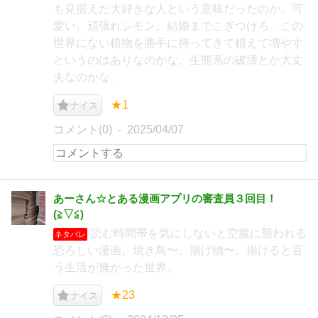
も見据えた大好きな人という意味だったのか。可
愛い。頑張れシモン。結婚までこぎつけろ。この
世界にない植物を勝手に持ってきて植えて増やす
というのはありなのかな。生態系の破壊とか大丈
夫なのかな。
★1
ナイス
コメント(0)
2025/04/07
あーさん☆とある漫画アプリの審査員３回目！
(⁠≧⁠▽⁠≦⁠)
読む時間帯を気にしないと空腹に襲われる
ネタバレ
恐ろしい漫画。焼き鳥〜。揚げ物〜。揚げると言
う生活が無かった世界。
★23
ナイス