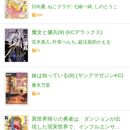
日向夏
ねこクラゲ
七緒一綺
しのとうこ
309
魔女と傭兵(9) (KCデラックス)
宮木真人
叶世べんち
超法規的かえる
31
妹は知っている(8) (ヤングマガジンKC)
雁木万里
48
異世界帰りの勇者は、ダンジョンが出
現した現実世界で、インフルエンサー