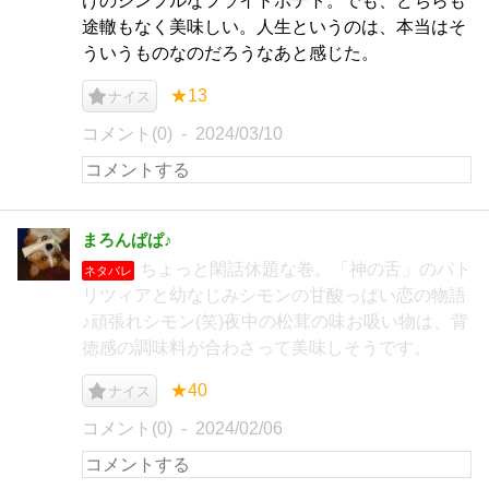
けのシンプルなフライドポテト。でも、どちらも
途轍もなく美味しい。人生というのは、本当はそ
ういうものなのだろうなあと感じた。
★13
ナイス
コメント(0)
2024/03/10
まろんぱぱ♪
ちょっと閑話休題な巻。「神の舌」のパト
ネタバレ
リツィアと幼なじみシモンの甘酸っぱい恋の物語
♪頑張れシモン(笑)夜中の松茸の味お吸い物は、背
徳感の調味料が合わさって美味しそうです。
★40
ナイス
コメント(0)
2024/02/06