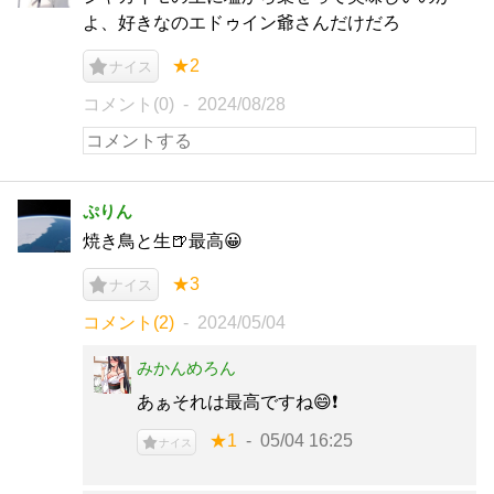
よ、好きなのエドゥイン爺さんだけだろ
★2
ナイス
コメント(0)
2024/08/28
ぷりん
焼き鳥と生🍺最高😀
★3
ナイス
コメント(2)
2024/05/04
みかんめろん
あぁそれは最高ですね😄❗️
★1
05/04 16:25
ナイス