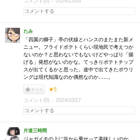
コメント(0)
2024/12/05
たみ
「四翼の獅子」亭の伏線とハンスのまたまた新メ
ニュー。フライドポテトくらい現地民で考えつか
ないのか？と思わないでもないけどやっぱり「揚
げる」発想がないのかな。てっきりポテトチップ
スが出てくるかと思った。途中で出てきたボウリ
ングは現代知識なのか偶然なのか……。
★5
ナイス
コメント(0)
2024/10/27
片道三時間
ジャガイモの上に塩から乗せって美味しいのか