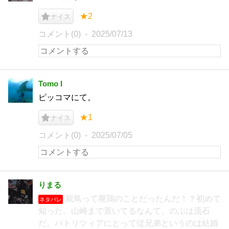
★2
ナイス
コメント(0)
2025/07/13
Tomo I
ピッコマにて。
★1
ナイス
コメント(0)
2025/07/05
りまる
親鳥って廃鶏のことだったんだ！？初めて
ネタバレ
知った。山崎まで置いてるなんて、のぶは流石
だ。パトリツィアにとって従兄弟というのは結婚