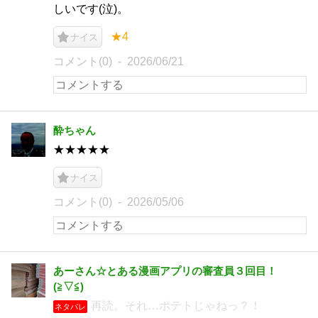
しいです(泣)。
★4
ナイス
コメント(0)
2026/06/21
酔ちゃん
★★★★★
ナイス
コメント(0)
2026/05/06
あーさん☆とある漫画アプリの審査員３回目！
(⁠≧⁠▽⁠≦⁠)
再読。それ…ポテトじゃねっ？！
ネタバレ