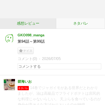
感想レビュー
ネタバレ
GKO098_manga
第94話～第99話
ナイス
コメント(0)
2026/07/05
碧海いお
14巻でジャガイモがある世界だとわかり
ネタバレ
ましたが、油は高級品でフライドポテトは庶民的
な料理じゃないらしい。 天ぷらを食べているのが
身分が高そうな方ばかりというのが納得。