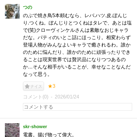
つの
のぶで焼き鳥5本頼むなら、レバ.ハツ.皮.ぼんじ
り.つくね。ぼんじりとつくねはタレで、あとは塩
で(笑)クローヴィンケルさんは素敵なおじキャラ
だな。パティのいとこ話にほっこり。相変わらず
登場人物がみんなよいキャラで癒されるわ。誰か
のために悩んだり、誰かのために頑張ったりでき
ることは現実世界では贅沢品になりつつあるの
か…そんな相手がいることが、幸せなことなんだ
なって思う。
★3
ナイス
コメント(0)
2026/01/24
skr-shower
電書。揚げ物って偉大。