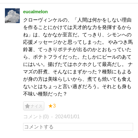
eucalmelon
クローヴィンケルの、「人間は何かをしない理由
を作ることにかけては天才的な力を発揮するから
ね」は、なかなか至言だ。てっきり、シモンへの
応援メッセージかと思ってしまった。 やみつき馬
鈴薯、てっきりポテチが出るのかとおもっていた
ら、ポテトフライだった。たしかにビールのあて
にはいい。揚げたてはホクホクして最高だし。 ナ
マズの肝煮、そんなにまずかった？種類にもよる
が身の方は美味らしいから、煮ても焼いても食え
ないとはちょっと言い過ぎだろう。それとも身も
不味い種類だった？
★3
ナイス
コメント(0)
2024/01/01