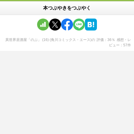
本つぶやきをつぶやく
異世界居酒屋「のぶ」 (16) (角川コミックス・エース)
の
評価
36
％
感想・レ
ビュー
57
件