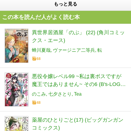
もっと見る
この本を読んだ人がよく読む本
異世界居酒屋「のぶ」 (22) (角川コミッ
クス・エース)
蝉川夏哉
ヴァージニア二等兵
転
68
悪役令嬢レベル99 ~私は裏ボスですが
魔王ではありません~ その6 (B's-LOG
COMICS)
のこみ
七夕さとり
Tea
48
薬屋のひとりごと(17) (ビッグガンガン
コミックス)