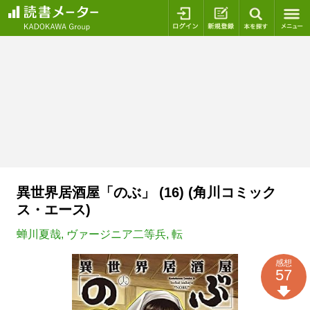
ログイン
新規登録
本を探
異世界居酒屋「のぶ」 (16) (角川コミック
ス・エース)
蝉川夏哉
,
ヴァージニア二等兵
,
転
感想
57