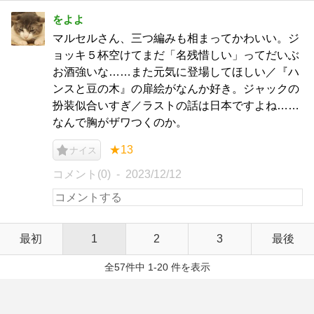
をよよ
マルセルさん、三つ編みも相まってかわいい。ジ
ョッキ５杯空けてまだ「名残惜しい」ってだいぶ
お酒強いな……また元気に登場してほしい／『ハ
ンスと豆の木』の扉絵がなんか好き。ジャックの
扮装似合いすぎ／ラストの話は日本ですよね……
なんで胸がザワつくのか。
★13
ナイス
コメント(0)
2023/12/12
最初
1
2
3
最後
全57件中 1-20 件を表示