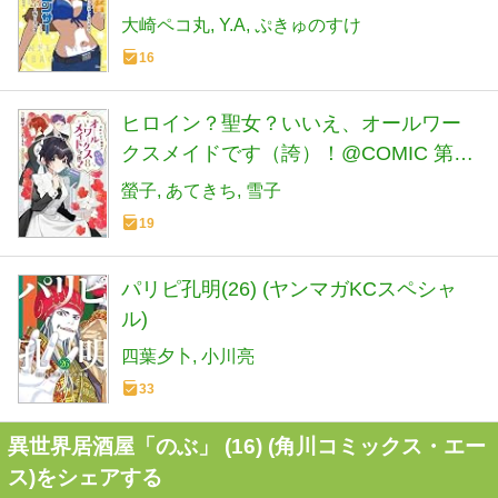
になって金を稼ぎます! 7 (ヒューコミッ
大崎ペコ丸
Y.A
ぷきゅのすけ
クス)
16
ヒロイン？聖女？いいえ、オールワー
クスメイドです（誇）！@COMIC 第8
巻 (コロナ・コミックス)
螢子
あてきち
雪子
19
パリピ孔明(26) (ヤンマガKCスペシャ
ル)
四葉夕卜
小川亮
33
異世界居酒屋「のぶ」 (16) (角川コミックス・エー
ス)をシェアする