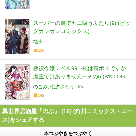
スーパーの裏でヤニ吸うふたり(9) (ビッ
グガンガンコミックス)
地主
126
悪役令嬢レベル99 ~私は裏ボスですが
魔王ではありません~ その5 (B's-LOG
COMICS)
のこみ
七夕さとり
Tea
148
異世界居酒屋「のぶ」 (16) (角川コミックス・エー
ス)をシェアする
本つぶやきをつぶやく