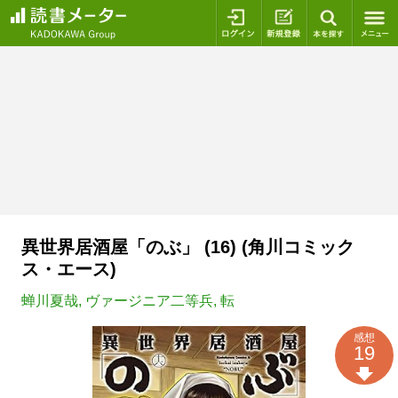
ログイン
新規登録
本を探
異世界居酒屋「のぶ」 (16) (角川コミック
ス・エース)
蝉川夏哉
,
ヴァージニア二等兵
,
転
感想
19