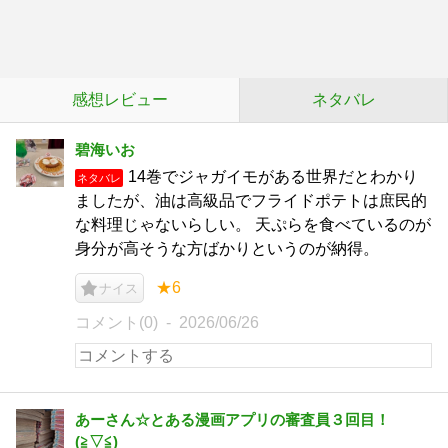
感想レビュー
ネタバレ
碧海いお
14巻でジャガイモがある世界だとわかり
ネタバレ
ましたが、油は高級品でフライドポテトは庶民的
な料理じゃないらしい。 天ぷらを食べているのが
身分が高そうな方ばかりというのが納得。
★6
ナイス
コメント(0)
2026/06/26
あーさん☆とある漫画アプリの審査員３回目！
(⁠≧⁠▽⁠≦⁠)