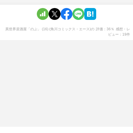
異世界居酒屋「のぶ」 (16) (角川コミックス・エース)
の
評価
36
％
感想・レ
ビュー
19
件