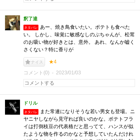
釈了達
あー、焼き鳥食いたい。ポテトも食べた
ネタバレ
い。 しかし、味覚に敏感なしのぶちゃんが、松茸
のお吸い物が好きとは、意外。 あれ、なんか嘘く
さくない？特に香りが
★4
ナイス
コメント(0)
2023/01/03
ドリル
また常連になりそうな若い男女も登場。ニ
ネタバレ
ヤニヤしながら見守れば良いのかな。ポテトフラ
イは打倒枝豆の代表格だと思ってて、ハンスが似
たような物を作るのかなと予想していたんだけれ