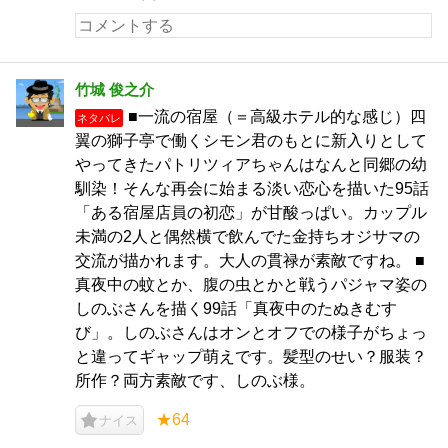
竹城 俊之介
■一流の宿屋（＝高級ホテル的な感じ）四
ネタバレ
翼の獅子亭で働くシモン君のもとに新入りとして
やってきたパトリツィアちゃんはなんと同郷の幼
馴染！そんな再会に始まる淡い恋心を描いた95話
「ある宿屋店員の初恋」が甘酸っぱい。カップル
未満の2人と偶然横で飲んでた金持ちオジサマの
交流が描かれます。大人の貫禄が素敵ですね。 ■
真夜中の蚊とか、腹の虫とかと戦うパジャマ姿の
しのぶさんを描く99話「真夜中のたぬきむす
び」。しのぶさんはオンとオフでの様子がちょっ
と違ってギャップ萌えです。髪型のせい？服装？
所作？両方素敵です、しのぶ様。
★64
ナイス