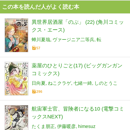
この本を読んだ人がよく読む本
異世界居酒屋「のぶ」 (22) (角川コミッ
クス・エース)
蝉川夏哉
ヴァージニア二等兵
転
57
薬屋のひとりごと(17) (ビッグガンガン
コミックス)
日向夏
ねこクラゲ
七緒一綺
しのとうこ
296
航宙軍士官、冒険者になる10 (電撃コミ
ックスNEXT)
たくま朋正
伊藤暖彦
himesuz