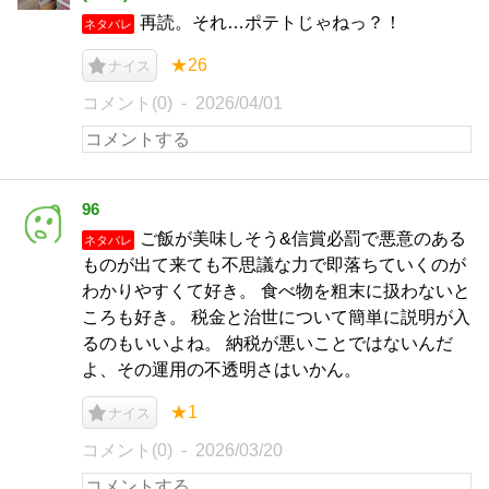
再読。それ…ポテトじゃねっ？！
ネタバレ
★26
ナイス
コメント(0)
2026/04/01
96
ご飯が美味しそう&信賞必罰で悪意のある
ネタバレ
ものが出て来ても不思議な力で即落ちていくのが
わかりやすくて好き。 食べ物を粗末に扱わないと
ころも好き。 税金と治世について簡単に説明が入
るのもいいよね。 納税が悪いことではないんだ
よ、その運用の不透明さはいかん。
★1
ナイス
コメント(0)
2026/03/20