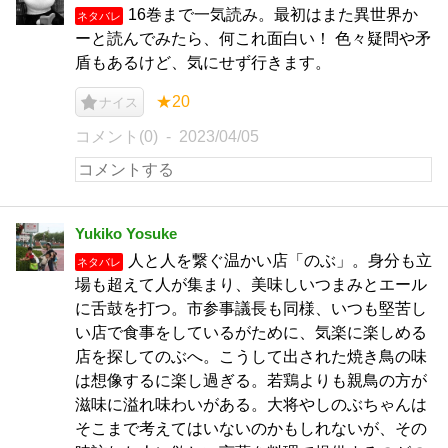
16巻まで一気読み。最初はまた異世界か
ネタバレ
ーと読んでみたら、何これ面白い！ 色々疑問や矛
盾もあるけど、気にせず行きます。
★20
ナイス
コメント(0)
2023/04/05
Yukiko Yosuke
人と人を繋ぐ温かい店「のぶ」。身分も立
ネタバレ
場も超えて人が集まり、美味しいつまみとエール
に舌鼓を打つ。市参事議長も同様、いつも堅苦し
い店で食事をしているがために、気楽に楽しめる
店を探してのぶへ。こうして出された焼き鳥の味
は想像するに楽し過ぎる。若鶏よりも親鳥の方が
滋味に溢れ味わいがある。大将やしのぶちゃんは
そこまで考えてはいないのかもしれないが、その