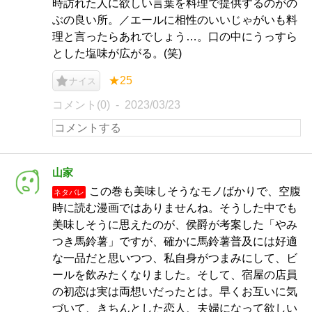
時訪れた人に欲しい言葉を料理で提供するのがの
ぶの良い所。／エールに相性のいいじゃがいも料
理と言ったらあれでしょう…。口の中にうっすら
とした塩味が広がる。(笑)
★25
ナイス
コメント(0)
2023/03/23
山家
この巻も美味しそうなモノばかりで、空腹
ネタバレ
時に読む漫画ではありませんね。そうした中でも
美味しそうに思えたのが、侯爵が考案した「やみ
つき馬鈴薯」ですが、確かに馬鈴薯普及には好適
な一品だと思いつつ、私自身がつまみにして、ビ
ールを飲みたくなりました。そして、宿屋の店員
の初恋は実は両想いだったとは。早くお互いに気
づいて、きちんとした恋人、夫婦になって欲しい