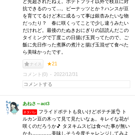
ど先超されたねぇ。ポテトフライ以外で枝豆に対
抗できるのって…。ピーナッツとか？ハンスが豆
を育ててるけど木に成るって事は銀杏みたいな物
だったり？ 春に咲くってことで少し違うみたい
だけれど。最後のたぬきおにぎりの話読んだこの
タイミングで丁度この日揚げ玉買ってたので、ご
飯に先日作った煮豚の煮汁と揚げ玉混ぜて食べた
ら美味かったです。
★21
ナイス
コメント(0)
2022/12/31
あねさ～act3
フライドポテトも良いけどポテチ派👌 ト
ネタバレ
ルカン豆の木って見て見たいなぁ。キレイな花が
咲くのだろうか🎵 タヌキムスビは食べた事が無い
かも…………美味しそう今度チャレンジしてみよ