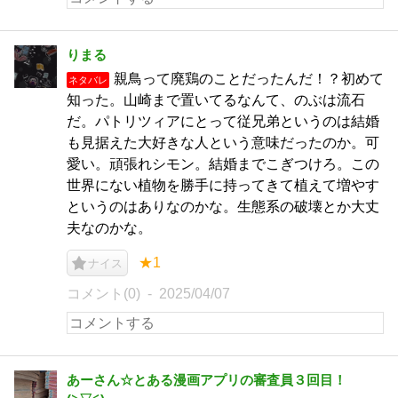
りまる
親鳥って廃鶏のことだったんだ！？初めて
ネタバレ
知った。山崎まで置いてるなんて、のぶは流石
だ。パトリツィアにとって従兄弟というのは結婚
も見据えた大好きな人という意味だったのか。可
愛い。頑張れシモン。結婚までこぎつけろ。この
世界にない植物を勝手に持ってきて植えて増やす
というのはありなのかな。生態系の破壊とか大丈
夫なのかな。
★1
ナイス
コメント(0)
2025/04/07
あーさん☆とある漫画アプリの審査員３回目！