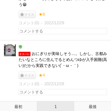
う😁
★6
ナイス
コメント(0)
2022/12/29
帝
おにぎりが美味しそう…。しかし、古都み
ネタバレ
たいなところに住んでるとめんつゆが入手困難(高
い)だから実践できない(´・ω・｀)
★4
ナイス
コメント(0)
2022/12/28
最初
1
最後