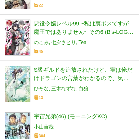
22
悪役令嬢レベル99 ~私は裏ボスですが
魔王ではありません~ その6 (B's-LOG
COMICS)
のこみ
七夕さとり
Tea
45
S級ギルドを追放されたけど、実は俺だ
けドラゴンの言葉がわかるので、気付
いたときには竜騎士の頂点を極めてま
ひそな
三木なずな
白狼
した。 8 (電撃コミックスNEXT)
13
宇宙兄弟(46) (モーニングKC)
小山宙哉
304