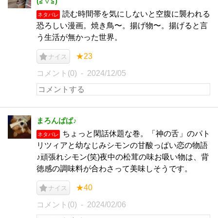
(⁠≧⁠▽⁠≦⁠)
読む時間帯を気にしないと空腹に襲われる
ネタバレ
恐ろしい漫画。焼き鳥〜。揚げ物〜。揚げると言
う生活が無かった世界。
★23
ナイス
コメント(0)
2024/12/05
まろんぱぱ♪
ちょっと閑話休題な巻。「神の舌」のパト
ネタバレ
リツィアと幼なじみシモンの甘酸っぱい恋の物語
♪頑張れシモン(笑)夜中の松茸の味お吸い物は、背
徳感の調味料が合わさって美味しそうです。
★40
ナイス
コメント(0)
2024/02/06