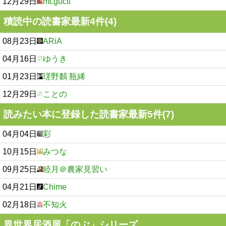
12月29日
mt.gucti
積読中の読書家最新4件(4)
08月23日
ARiA
04月16日
ゆうき
01月23日
瑳野鷭 瓶絺
12月29日
ことの
読みたい本に登録した読書家最新5件(7)
04月04日
彩
10月15日
みつな
09月25日
睦月＠農家見習い
04月21日
Chime
02月18日
不知火
異世界居酒屋「のぶ」シリーズ