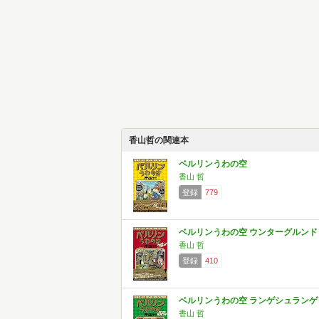
香山哲の関連本
ベルリンうわの空
香山 哲
登録
779
ベルリンうわの空 ウンターグルンド
香山 哲
登録
410
ベルリンうわの空 ランゲシュランゲ
香山 哲