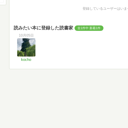
登録しているユーザーはいま
読みたい本に登録した読書家
全1件中 新着1件
10月05日
kocho