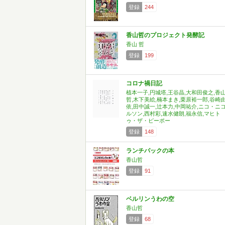
登録
244
香山哲のプロジェクト発酵記
香山 哲
登録
199
コロナ禍日記
植本一子,円城塔,王谷晶,大和田俊之,香
哲,木下美絵,楠本まき,栗原裕一郎,谷崎
依,田中誠一,辻本力,中岡祐介,ニコ・ニ
ルソン,西村彩,速水健朗,福永信,マヒト
ゥ・ザ・ピーポー
登録
148
ランチパックの本
香山哲
登録
91
ベルリンうわの空
香山哲
登録
68