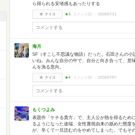
ら得られる安堵感もあったりする
ナイス
★3
コメント(
0
)
2026/07/11
海月
SF（すこし不思議な物語）だった。石田さんの小
いね。みんな自分の中で、自分と向き合って、意
んを漁る意向。
ナイス
★4
コメント(
0
)
2026/07/07
もくつよみ
表題作「ケチる貴方」で、主人公が熱を得るため
るようになった途端、女性蔑視由来の舐めた態度
が、辛くて一旦読むのをやめてしまった。でもそ