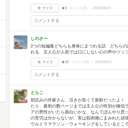
ナイス
★3
コメント(
0
)
2026/06/23
しのさー
2つの短編集どちらも身体にまつわる話 どちらの
れる 主人公が人前では口にしない心の声やツッ
ナイス
★20
コメント(
0
)
2026/06/17
とらこ
初読みの作家さん、活きが良くて新鮮だったよ！
たり、最初の数ページまでは主人公の性別が確信
アの男性がいたら面白いかな、なんてぼんやり思
の苦労は分からないが、実は筋肉痛にまみれた頑張
ウルトラマラソン・ウォーキングをしているところ