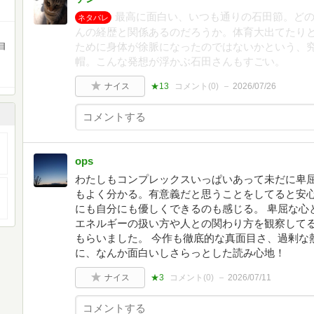
最高に面白い、いつも通りの石田節。ど
ネタバレ
んの経歴と関係あるのだろうか。体育大出てたり
ために身体が徐脈になったのではないかという、
目
帽。こんな発想が浮かぶ石田さんもすごい。
ナイス
★13
コメント(
0
)
2026/07/26
ops
わたしもコンプレックスいっぱいあって未だに卑
もよく分かる。有意義だと思うことをしてると安
にも自分にも優しくできるのも感じる。 卑屈な心
エネルギーの扱い方や人との関わり方を観察して
もらいました。 今作も徹底的な真面目さ、過剰な
に、なんか面白いしさらっとした読み心地！
ナイス
★3
コメント(
0
)
2026/07/11