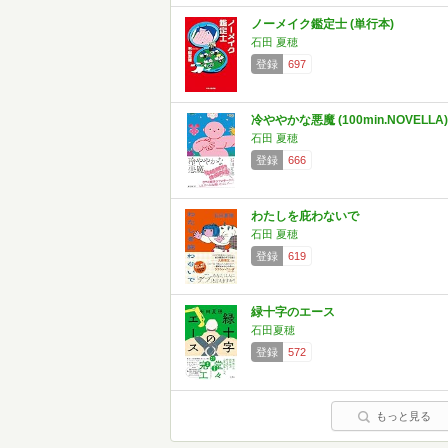
ノーメイク鑑定士 (単行本)
石田 夏穂
登録
697
冷ややかな悪魔 (100min.NOVELLA)
石田 夏穂
登録
666
わたしを庇わないで
石田 夏穂
登録
619
緑十字のエース
石田夏穂
登録
572
もっと見る