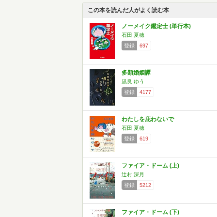
この本を読んだ人がよく読む本
ノーメイク鑑定士 (単行本)
石田 夏穂
登録
697
多類婚姻譚
凪良 ゆう
登録
4177
わたしを庇わないで
石田 夏穂
登録
619
ファイア・ドーム (上)
辻村 深月
登録
5212
ファイア・ドーム (下)