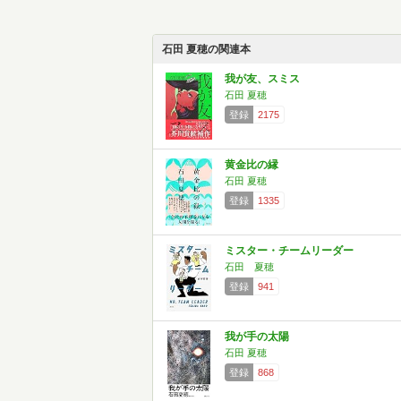
石田 夏穂の関連本
我が友、スミス
石田 夏穂
登録
2175
黄金比の縁
石田 夏穂
登録
1335
ミスター・チームリーダー
石田 夏穂
登録
941
我が手の太陽
石田 夏穂
登録
868