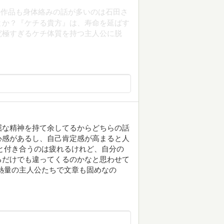
の作品も身体絡みの話が多いのは石田さ
とか？『ケチる貴方』は、寿命を延ばす
究極すぎるケチ体質を持つ主人公に脱
屈な精神を持て余してるからどちらの話
心感があるし、自己肯定感が高まると人
と付き合うのは疲れるけれど、自分の
るだけでも違ってくるのかなと思わせて
熱量の主人公たちで文章も固めなの