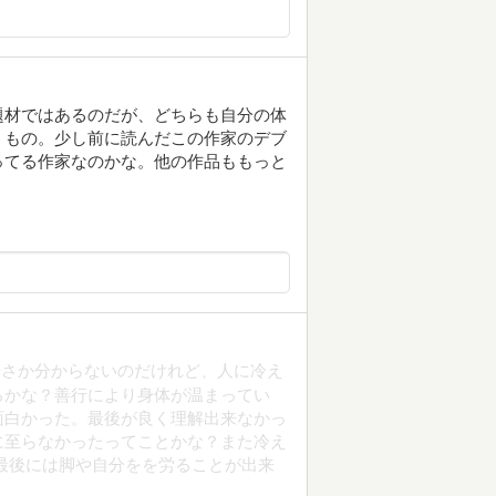
題材ではあるのだが、どちらも自分の体
うもの。少し前に読んだこの作家のデブ
ってる作家なのかな。他の作品ももっと
辛さか分からないのだけれど、人に冷え
ろかな？善行により身体が温まってい
面白かった。最後が良く理解出来なかっ
に至らなかったってことかな？また冷え
最後には脚や自分をを労ることが出来