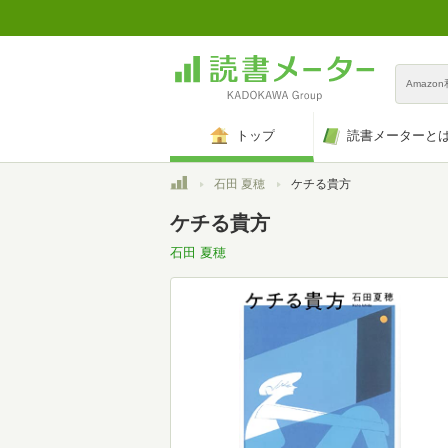
Amazo
トップ
読書メーターと
トップ
石田 夏穂
ケチる貴方
ケチる貴方
石田 夏穂