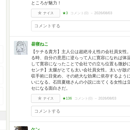
ところが魅力！
ナイス
★3
コメント(
0
)
2026/08/03
昼寝ねこ
【ケチる貴方】主人公は超絶冷え性の会社員女性
る時、自分の意思に逆らって人に寛容になれば体
して寛容になったことで会社での立ち位置も微妙に
センチ】太腿がとても太い会社員女性。太いが故
収手術に目覚め、その絶大な効果に依存するよう
いになる。石田夏穂さんの小説に出てくる女性は
セになる面白さだ。
ナイス
★136
コメント(
0
)
2026/08/03
ケン