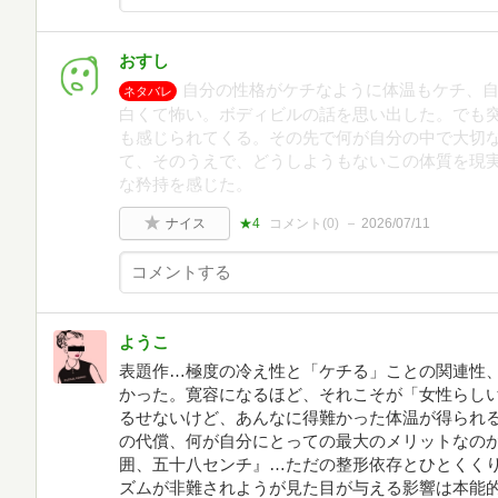
おすし
自分の性格がケチなように体温もケチ、
ネタバレ
白くて怖い。ボディビルの話を思い出した。でも
も感じられてくる。その先で何が自分の中で大切
て、そのうえで、どうしようもないこの体質を現
な矜持を感じた。
ナイス
★4
コメント(
0
)
2026/07/11
ようこ
表題作…極度の冷え性と「ケチる」ことの関連性
かった。寛容になるほど、それこそが「女性らし
るせないけど、あんなに得難かった体温が得られ
の代償、何が自分にとっての最大のメリットなの
囲、五十八センチ』…ただの整形依存とひとくく
ズムが非難されようが見た目が与える影響は本能