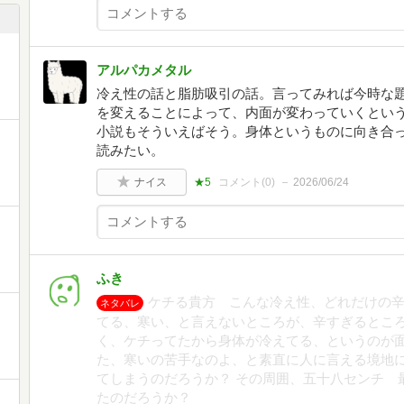
アルパカメタル
冷え性の話と脂肪吸引の話。言ってみれば今時な
を変えることによって、内面が変わっていくとい
小説もそういえばそう。身体というものに向き合
読みたい。
ナイス
★5
コメント(
0
)
2026/06/24
ふき
ケチる貴方 こんな冷え性、どれだけの
ネタバレ
てる、寒い、と言えないところが、辛すぎるとこ
く、ケチってたから身体が冷えてる、というのが
た、寒いの苦手なのよ、と素直に人に言える境地
てしまうのだろうか？ その周囲、五十八センチ 
たのだろうか？