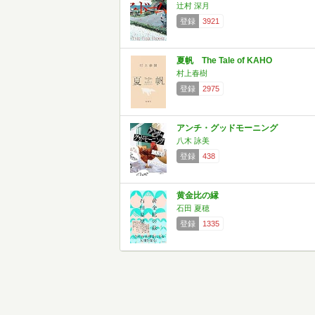
辻村 深月
登録
3921
夏帆 The Tale of KAHO
村上春樹
登録
2975
アンチ・グッドモーニング
八木 詠美
登録
438
黄金比の縁
石田 夏穂
登録
1335