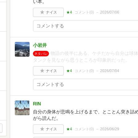
い本。
ナイス
★4
コメント(
0
)
2026/07/06
小岩井
物語の後半にある、ケチだから自分は球
ネタバレ
タンクを見ながら思うところが印象的だった。
ナイス
★4
コメント(
0
)
2026/07/04
RIN
自分の身体が悲鳴を上げるまで、とことん突き詰
がら読んだ。
ナイス
★4
コメント(
0
)
2026/06/29