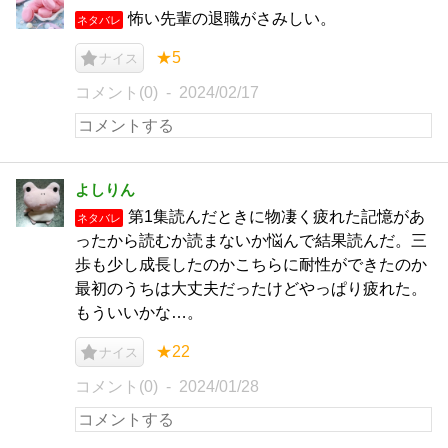
怖い先輩の退職がさみしい。
ネタバレ
★5
ナイス
コメント(0)
2024/02/17
よしりん
第1集読んだときに物凄く疲れた記憶があ
ネタバレ
ったから読むか読まないか悩んで結果読んだ。三
歩も少し成長したのかこちらに耐性ができたのか
最初のうちは大丈夫だったけどやっぱり疲れた。
もういいかな…。
★22
ナイス
コメント(0)
2024/01/28