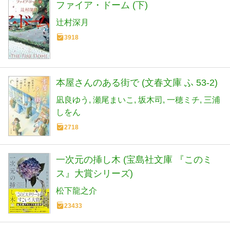
ファイア・ドーム (下)
辻村深月
3918
本屋さんのある街で (文春文庫 ふ 53-2)
凪良ゆう
瀬尾まいこ
坂木司
一穂ミチ
三浦
しをん
2718
一次元の挿し木 (宝島社文庫 『このミ
ス』大賞シリーズ)
松下龍之介
23433