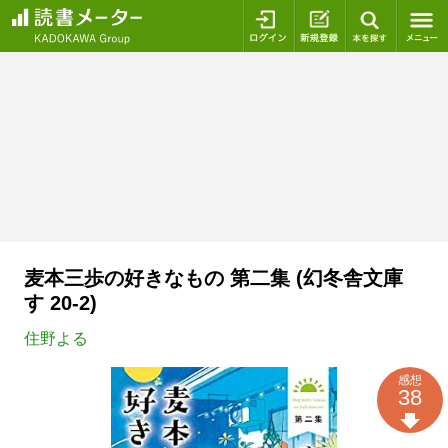
ログイン
新規登録
本を探
麦本三歩の好きなもの 第二集 (幻冬舎文庫
す 20-2)
住野よる
感想
38