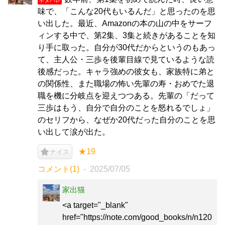
味で、「こんな20代もいるんだ」と思ったのを思
い出した。最近、Amazonの本の山の中をサーフ
ィンする中で、第2集、3集と続きがあることを知
り手に取った。自分が30代だからというのもあっ
て、主人公・三歩を後輩目線で見ているような読
後感だった。キャラ強めの彼女も、家族特に弟と
の関係性、また職場の怖い先輩の寿・おめでた退
職を機に分岐点を迎えつつある。先輩の「だって
三歩はもう、自分で自分のことを怒れるでしょ」
のセリフから、なぜか20代だった自分のことを思
い出して涙が出た。
★19
ナイス
コメント(1)
2025/07/05
家出猫
<a target="_blank"
href="https://note.com/good_books/n/n120