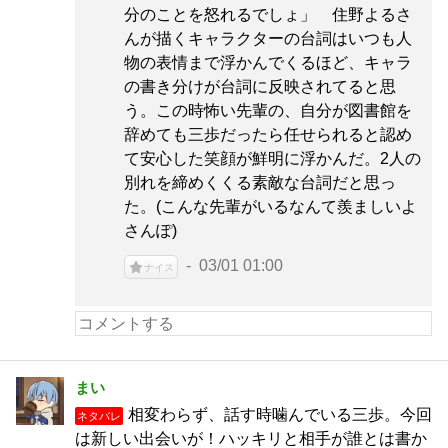
分のことを怒れるでしょ」 住野よるさ
んが描くキャラクターの台詞はいつも人
物の表情まで浮かんでくるほど、キャラ
の書き分けが台詞に反映されてると思
う。この時怖い先輩の、自分が図書館を
辞めても三歩だったら任せられると認め
て安心した笑顔が鮮明に浮かんだ。2人の
別れを締めくくる素敵な台詞だと思っ
た。(こんな先輩がいるなんて羨ましいよ
さんぽ)
03/01 01:00
ナイス
まい
相変わらず、話す時噛んでいる三歩。今回
ネタバレ
は新しい出会いが！ハッキリと相手が誰とは書か