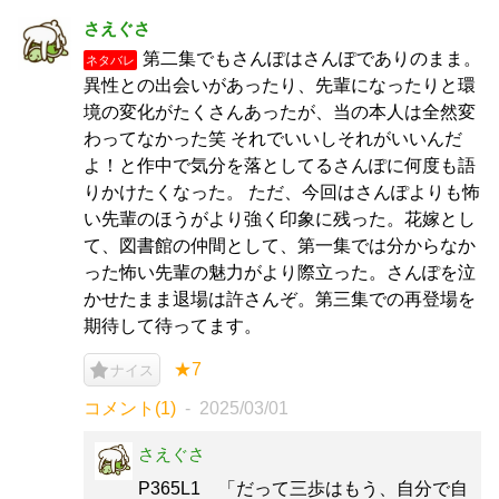
さえぐさ
第二集でもさんぽはさんぽでありのまま。
ネタバレ
異性との出会いがあったり、先輩になったりと環
境の変化がたくさんあったが、当の本人は全然変
わってなかった笑 それでいいしそれがいいんだ
よ！と作中で気分を落としてるさんぽに何度も語
りかけたくなった。 ただ、今回はさんぽよりも怖
い先輩のほうがより強く印象に残った。花嫁とし
て、図書館の仲間として、第一集では分からなか
った怖い先輩の魅力がより際立った。さんぽを泣
かせたまま退場は許さんぞ。第三集での再登場を
期待して待ってます。
★7
ナイス
コメント(1)
2025/03/01
さえぐさ
P365L1 「だって三歩はもう、自分で自