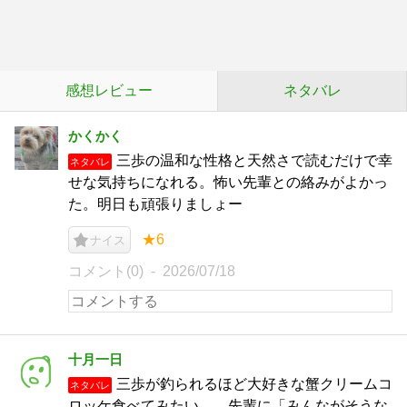
感想レビュー
ネタバレ
かくかく
三歩の温和な性格と天然さで読むだけで幸
ネタバレ
せな気持ちになれる。怖い先輩との絡みがよかっ
た。明日も頑張りましょー
★6
ナイス
コメント(0)
2026/07/18
十月一日
三歩が釣られるほど大好きな蟹クリームコ
ネタバレ
ロッケ食べてみたい。 先輩に「みんながそうな