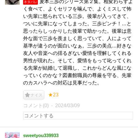
麦本三歩のシリーズ第２集。相変わらずよ
ネタバレ
く食べて、よくセリフを噛んで、よくミスして怖
い先輩に怒られている三歩。後輩が入ってきて、
ついに先輩になってしまった。三歩ピンチ！…と
思ったらしっかりした後輩で助かった。後輩は意
外な面で三歩を羨ましく思っていて、人によって
基準が違うのが面白いなぁ。三歩の美点…好きな
友人や音楽への揺るぎない愛情を理解してくれる
男性が現れた。そして、愛情をもって叱ってくれ
る先輩が結婚して退職し、これからどんな風にな
っていくのかな？図書館職員の尊厳を守る、先輩
のカスハラへの対応は見事だった。
★23
ナイス
コメント(0)
2024/03/09
sweetyou339933