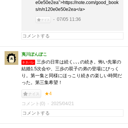
e0e50e2ea">https://note.com/good_book
s/n/n120e0e50e2ea</a>
07/05 11:36
ナイス
夷川ぽんぽこ
三歩の日常は続く､､､の続き。怖い先輩の
ネタバレ
結婚1.5次会や、三歩の双子の弟の登場にびっく
り。第一集と同様にほっこり続きの楽しい時間だ
った。第三集希望！
★4
ナイス
コメント(0)
2025/04/21