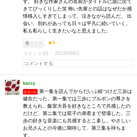
す。 好きな作家さんの名前がタイトルに急に出て
きてびっくりした笑 怖い先輩との話はなぜだか感
情移入しすぎてしまって、泣きながら読んだ。 出
会い、別れがあっても日々は平凡に続いていく。
私も私らしく生きたいなと思えました。
★6
ナイス
コメント(0)
2023/09/03
kazzy
第一集を読んでからだいぶ経つけど三歩は
ネタバレ
健在だった。第一集では三歩にブルボンの尊さを
教えられ、飯室大吾を好きなところで共感したの
だけど、第ニ集では双子の弟君まで登場した。三
歩の好きな音楽にも共感するとこ多し。やさしい
お兄さんとの今後に期待して、第三集を待ちま
す。