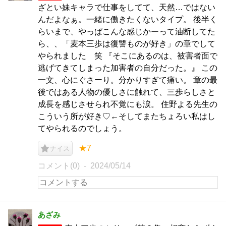
ざとい妹キャラで仕事をしてて、天然…ではない
んだよなぁ。一緒に働きたくないタイプ。 後半く
らいまで、やっぱこんな感じかーって油断してた
ら、、「麦本三歩は復讐ものが好き」の章でして
やられました 笑 『そこにあるのは、被害者面で
逃げてきてしまった加害者の自分だった。』 この
一文、心にぐさーり。分かりすぎて痛い。 章の最
後ではある人物の優しさに触れて、三歩らしさと
成長を感じさせられ不覚にも涙。 住野よる先生の
こういう所が好き♡←そしてまたちょろい私はし
てやられるのでしょう。
★7
ナイス
コメント(0)
2024/05/14
あざみ