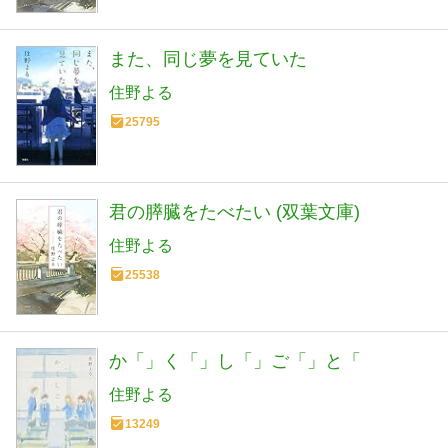
また、同じ夢を見ていた
住野よる
25795
君の膵臓をたべたい (双葉文庫)
住野よる
25538
か「」く「」し「」ご「」と「
住野よる
13249