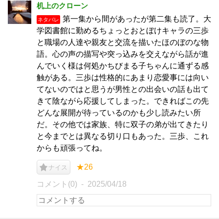
机上のクローン
第一集から間があったが第二集も読了。大
ネタバレ
学図書館に勤めるちょっとおとぼけキャラの三歩
と職場の人達や親友と交流を描いたほのぼのな物
語。心の声の描写や突っ込みを交えながら話が進
んでいく様は何処かちびまる子ちゃんに通ずる感
触がある。三歩は性格的にあまり恋愛事には向い
てないのではと思うが男性との出会いの話も出て
きて陰ながら応援してしまった。できればこの先
どんな展開が待っているのかも少し読みたい所
だ。その他では家族、特に双子の弟が出てきたり
と今までとは異なる切り口もあった。三歩、これ
からも頑張ってね。
★26
ナイス
コメント(0)
2025/04/18