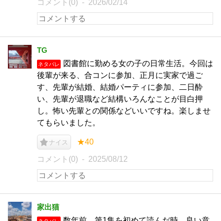
コメント(0)
2026/02/14
TG
図書館に勤める女の子の日常生活。今回は
ネタバレ
後輩が来る、合コンに参加、正月に実家で過ご
す、先輩が結婚、結婚パーティに参加、二日酔
い、先輩が退職など結構いろんなことが目白押
し。怖い先輩との関係などいいですね。楽しませ
てもらいました。
★40
ナイス
コメント(0)
2025/08/12
家出猫
数年前、第1集を初めて読んだ時、良い意
ネタバレ