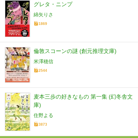
グレタ・ニンプ
綿矢りさ
1869
倫敦スコーンの謎 (創元推理文庫)
米澤穂信
2544
麦本三歩の好きなもの 第一集 (幻冬舎文
庫)
住野よる
3873