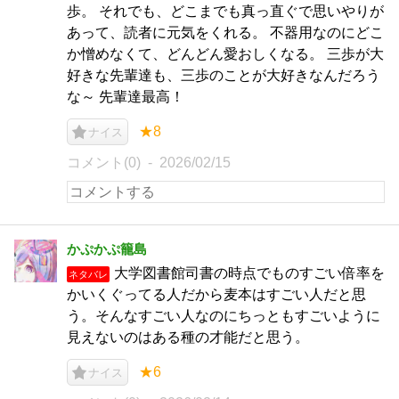
歩。 それでも、どこまでも真っ直ぐで思いやりが
あって、読者に元気をくれる。 不器用なのにどこ
か憎めなくて、どんどん愛おしくなる。 三歩が大
好きな先輩達も、三歩のことが大好きなんだろう
な～ 先輩達最高！
★8
ナイス
コメント(0)
2026/02/15
かぷかぷ籠島
大学図書館司書の時点でものすごい倍率を
ネタバレ
かいくぐってる人だから麦本はすごい人だと思
う。そんなすごい人なのにちっともすごいように
見えないのはある種の才能だと思う。
★6
ナイス