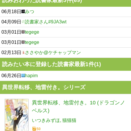
読みおわった読書家最新5件(69)
06月18日
みつ
04月09日
読書家さん#9JA3wt
03月01日
tegege
03月01日
tegege
02月13日
ささやか@ケチャップマン
読みたい本に登録した読書家最新1件(1)
06月26日
hapim
異世界転移、地雷付き。シリーズ
異世界転移、地雷付き。10 (ドラゴンノ
ベルス)
いつきみずほ
猫猫猫
50