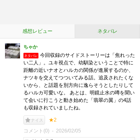
感想レビュー
ネタバレ
ちゃか
今回収録のサイドストーリーは「焦れった
ネタバレ
い二人」。ユキ視点で、幼馴染ということで特に
距離の近いナオとハルカの関係が進展するのか、
ナツキを交えてつついてみる話。追及されたくな
いから、と話題を別方向に逸らそうとしたりして
るハルカ可愛いな。 あとは、明鏡止水の噂を聞い
て会いに行こうと動き始めた「翡翠の翼」の4話
も収録されていましたね。
★2
ナイス
コメント(0)
2026/02/05