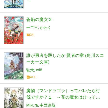
蒼焔の魔女２
一二三
かわく
34
誰が勇者を殺したか 賢者の章 (角川スニ
ーカー文庫)
駄犬
toi8
413
魔物（マンドラゴラ）ってバレたら討
伐ですか？１ ～花の魔女はひっそり
平穏に暮らしたい～ (アース・スターノ
Mikura
中西達哉