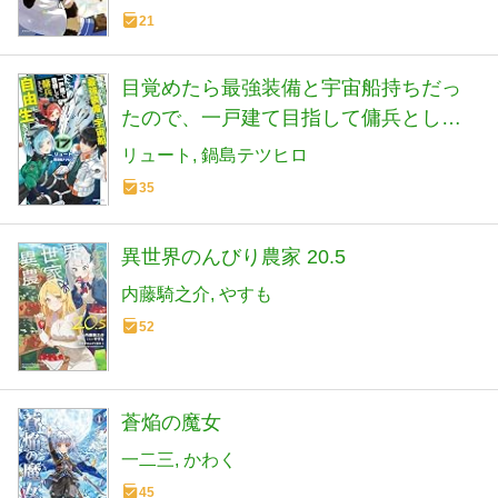
21
目覚めたら最強装備と宇宙船持ちだっ
たので、一戸建て目指して傭兵として
自由に生きたい 17 (カドカワBOOKS)
リュート
鍋島テツヒロ
35
異世界のんびり農家 20.5
内藤騎之介
やすも
52
蒼焔の魔女
一二三
かわく
45