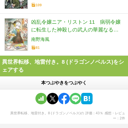
ベル)
109
凶乱令嬢ニア・リストン 11 病弱令嬢
に転生した神殺しの武人の華麗なる無
双録 (HJ文庫 み 07-01-11)
南野海風
81
異世界転移、地雷付き。8 (ドラゴンノベルス)をシ
ェアする
本つぶやきをつぶやく
異世界転移、地雷付き。8 (ドラゴンノベルス)
の
評価
43
％
感想・レビュ
ー
2
件