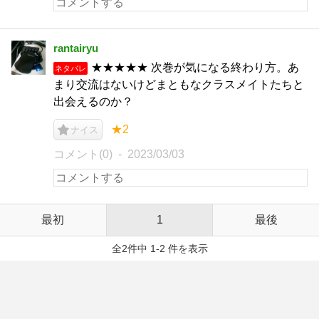
rantairyu
★★★★★ 次巻が気になる終わり方。あ
ネタバレ
まり交流はないけどまともなクラスメイトたちと
出会えるのか？
★2
ナイス
コメント(0)
2023/03/03
最初
1
最後
全2件中 1-2 件を表示