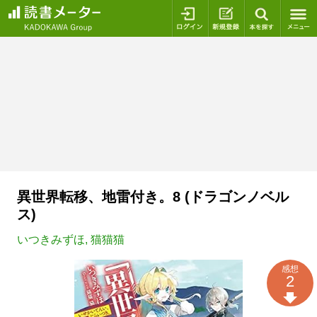
ログイン
新規登録
本を探
異世界転移、地雷付き。8 (ドラゴンノベル
ス)
いつきみずほ
,
猫猫猫
感想
2