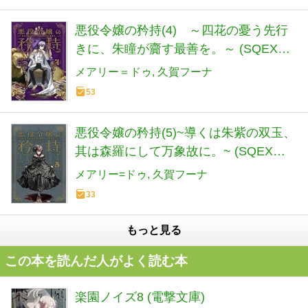
悪役令嬢の矜持(4) ～四花の憂う先行
きに、朱瞳が齎す最善を。～ (SQEXノ
ベル)
メアリー＝ドゥ
久賀フーナ
53
悪役令嬢の矜持(5)~導くは朱紫の双玉、
其は森羅にして万象故に。~ (SQEXノ
ベル)
メアリー=ドゥ
久賀フーナ
33
もっと見る
この本を読んだ人がよく読む本
楽園ノイズ8 (電撃文庫)