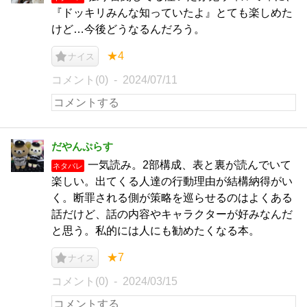
『ドッキリみんな知っていたよ』とても楽しめた
けど…今後どうなるんだろう。
★4
ナイス
コメント(0)
2024/07/11
だやんぷらす
一気読み。2部構成、表と裏が読んでいて
ネタバレ
楽しい。出てくる人達の行動理由が結構納得がい
く。断罪される側が策略を巡らせるのはよくある
話だけど、話の内容やキャラクターが好みなんだ
と思う。私的には人にも勧めたくなる本。
★7
ナイス
コメント(0)
2024/03/15