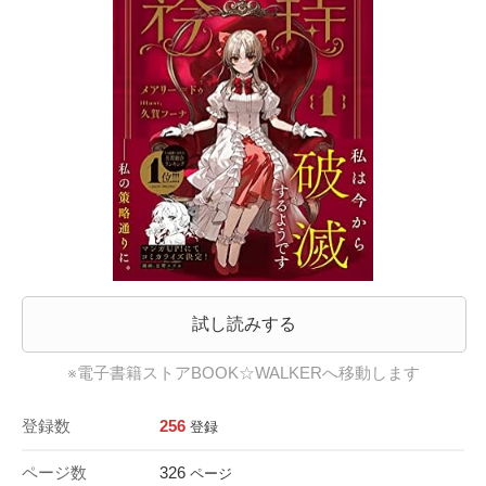
試し読みする
※電子書籍ストアBOOK☆WALKERへ移動します
登録数
256
登録
ページ数
326
ページ