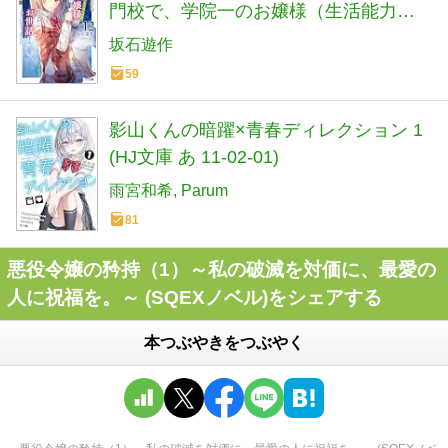
門校で、学院一のお嬢様（生活能力皆
無）を陰ながらお世話することになり
坂石遊作
ました (HJ文庫 さ 07-03-12)
59
影山くんの暗躍×青春ディレクション 1
(HJ文庫 あ 11-02-01)
雨宮和希
Parum
81
悪役令嬢の矜持（1）～私の破滅を対価に、最愛の
人に祝福を。～ (SQEXノベル)をシェアする
本つぶやきをつぶやく