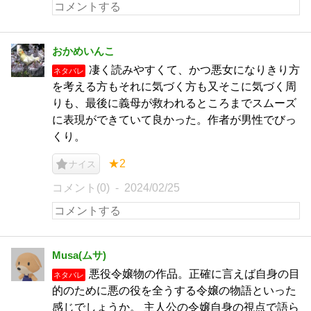
おかめいんこ
凄く読みやすくて、かつ悪女になりきり方
ネタバレ
を考える方もそれに気づく方も又そこに気づく周
りも、最後に義母が救われるところまでスムーズ
に表現ができていて良かった。作者が男性でびっ
くり。
★2
ナイス
コメント(0)
2024/02/25
Musa(ムサ)
悪役令嬢物の作品。正確に言えば自身の目
ネタバレ
的のために悪の役を全うする令嬢の物語といった
感じでしょうか。 主人公の令嬢自身の視点で語ら