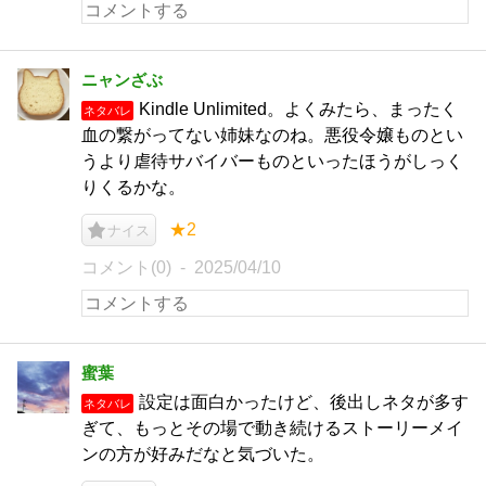
ニャンざぶ
Kindle Unlimited。よくみたら、まったく
ネタバレ
血の繋がってない姉妹なのね。悪役令嬢ものとい
うより虐待サバイバーものといったほうがしっく
りくるかな。
★2
ナイス
コメント(0)
2025/04/10
蜜葉
設定は面白かったけど、後出しネタが多す
ネタバレ
ぎて、もっとその場で動き続けるストーリーメイ
ンの方が好みだなと気づいた。