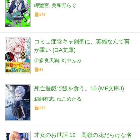
岬鷺宮
美和野らぐ
173
コミュ症陰キャ剣聖に、英雄なんて荷
が重い (GA文庫)
伊多良天狗
幻中ふみ
41
死亡遊戯で飯を食う。10 (MF文庫J)
鵜飼有志
ねこめたる
179
才女のお世話 12 高嶺の花だらけな名