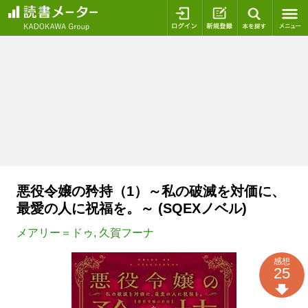
ログイン
新規登録
本を探
悪役令嬢の矜持（1）～私の破滅を対価に、
最愛の人に祝福を。～ (SQEXノベル)
メアリー＝ドゥ
,
久賀フーナ
感想
25