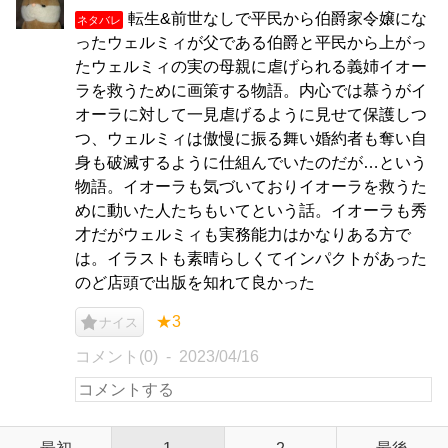
転生&前世なしで平民から伯爵家令嬢にな
ネタバレ
ったウェルミィが父である伯爵と平民から上がっ
たウェルミィの実の母親に虐げられる義姉イオー
ラを救うために画策する物語。内心では慕うがイ
オーラに対して一見虐げるように見せて保護しつ
つ、ウェルミィは傲慢に振る舞い婚約者も奪い自
身も破滅するように仕組んでいたのだが…という
物語。イオーラも気づいておりイオーラを救うた
めに動いた人たちもいてという話。イオーラも秀
才だがウェルミィも実務能力はかなりある方で
は。イラストも素晴らしくてインパクトがあった
のど店頭で出版を知れて良かった
★3
ナイス
コメント(0)
2023/04/16