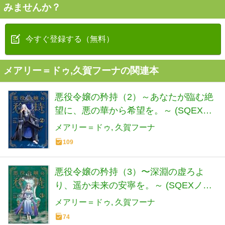
みませんか？
今すぐ登録する（無料）
メアリー＝ドゥ,久賀フーナの関連本
悪役令嬢の矜持（2）～あなたが臨む絶
望に、悪の華から希望を。～ (SQEXノ
ベル)
メアリー＝ドゥ
久賀フーナ
109
悪役令嬢の矜持（3）〜深淵の虚ろよ
り、遥か未来の安寧を。～ (SQEXノベ
ル)
メアリー＝ドゥ
久賀フーナ
74