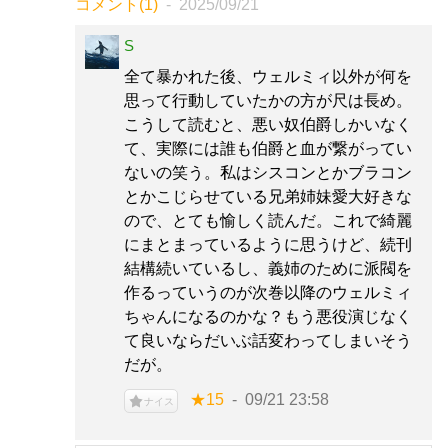
コメント(1)
2025/09/21
S
全て暴かれた後、ウェルミィ以外が何を
思って行動していたかの方が尺は長め。
こうして読むと、悪い奴伯爵しかいなく
て、実際には誰も伯爵と血が繋がってい
ないの笑う。私はシスコンとかブラコン
とかこじらせている兄弟姉妹愛大好きな
ので、とても愉しく読んだ。これで綺麗
にまとまっているように思うけど、続刊
結構続いているし、義姉のために派閥を
作るっていうのが次巻以降のウェルミィ
ちゃんになるのかな？もう悪役演じなく
て良いならだいぶ話変わってしまいそう
だが。
★15
09/21 23:58
ナイス