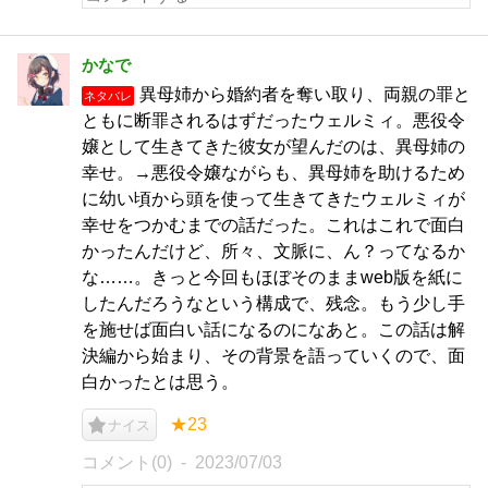
かなで
異母姉から婚約者を奪い取り、両親の罪と
ネタバレ
ともに断罪されるはずだったウェルミィ。悪役令
嬢として生きてきた彼女が望んだのは、異母姉の
幸せ。→悪役令嬢ながらも、異母姉を助けるため
に幼い頃から頭を使って生きてきたウェルミィが
幸せをつかむまでの話だった。これはこれで面白
かったんだけど、所々、文脈に、ん？ってなるか
な……。きっと今回もほぼそのままweb版を紙に
したんだろうなという構成で、残念。もう少し手
を施せば面白い話になるのになあと。この話は解
決編から始まり、その背景を語っていくので、面
白かったとは思う。
★23
ナイス
コメント(0)
2023/07/03