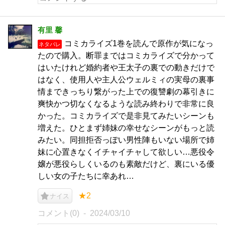
有里 馨
コミカライズ1巻を読んで原作が気になっ
ネタバレ
たので購入。断罪まではコミカライズで分かって
はいたけれど婚約者や王太子の裏での動きだけで
はなく、使用人や主人公ウェルミィの実母の裏事
情まできっちり繋がった上での復讐劇の幕引きに
爽快かつ切なくなるような読み終わりで非常に良
かった。コミカライズで是非見てみたいシーンも
増えた。ひとまず姉妹の幸せなシーンがもっと読
みたい。同担拒否っぽい男性陣もいない場所で姉
妹に心置きなくイチャイチャして欲しい…悪役令
嬢が悪役らしくいるのも素敵だけど、裏にいる優
しい女の子たちに幸あれ…
★2
ナイス
コメント(0)
2024/03/10