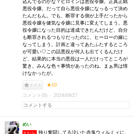
込んでるのかな？ヒロインは悪役令嬢。正真正銘
悪役令嬢。だって自ら悪役令嬢になっるって決め
たんだもん。でも、断罪する側が上手だったから
悪役令嬢を健気な令嬢に見事に変えてしまう。悪
役令嬢になった目的は達成できたんだけど、自分
も断罪されるつもりだったのに、ヒーローの嫁に
なってしまう。計画と違ってあたふたするところ
が可愛い♡この話悪役が何人も出てくるんだけ
ど、結果的に本当の悪役は一人だけってところが
驚き。みんな色々事情があったのね。まぁ男は情
けなかったが。
★10
ナイス
コメント(0)
2024/09/27
めい
独り奮闘してる泣いた赤鬼ウィルミィに、
ネタバレ