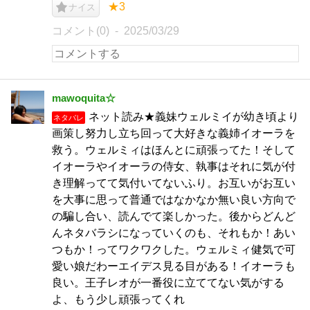
★3
ナイス
コメント(0)
2025/03/29
mawoquita☆
ネット読み★義妹ウェルミイが幼き頃より
ネタバレ
画策し努力し立ち回って大好きな義姉イオーラを
救う。ウェルミィはほんとに頑張ってた！そして
イオーラやイオーラの侍女、執事はそれに気が付
き理解ってて気付いてないふり。お互いがお互い
を大事に思って普通ではなかなか無い良い方向で
の騙し合い、読んでて楽しかった。後からどんど
んネタバラシになっていくのも、それもか！あい
つもか！ってワクワクした。ウェルミィ健気で可
愛い娘だわーエイデス見る目がある！イオーラも
良い。王子レオが一番役に立ててない気がする
よ、もう少し頑張ってくれ