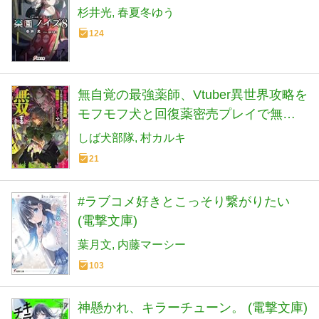
杉井光
春夏冬ゆう
124
無自覚の最強薬師、Vtuber異世界攻略を
モフモフ犬と回復薬密売プレイで無双
する (電撃の新文芸)
しば犬部隊
村カルキ
21
#ラブコメ好きとこっそり繋がりたい
(電撃文庫)
葉月文
内藤マーシー
103
神懸かれ、キラーチューン。 (電撃文庫)