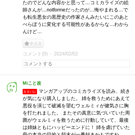
たのでどんな内容かと思って…コミカライズの絵
師さんが…notformeだったのが…悔やまれる…で
も転生悪女の黒歴史の作家さんみたいにこのあと
べらぼうに変化する可能性があるからな…わから
んけど…
ナイス
コメント(0)
2024/02/02
Miこと改
マンガアップのコミカライズを読み、続き
ネタバレ
が気になり購入しました。 姉を救うためにあえて
悪役を演じて破滅を望むウェルミィが健気さに胸
を打たれました。 またその真意に気づいていた周
囲がウェルミィを救うために行動していて、最後
は姉妹ともにハッピーエンドに！ 姉を虐げていた
母の本当の目的と顛末が一番好きかもですね。