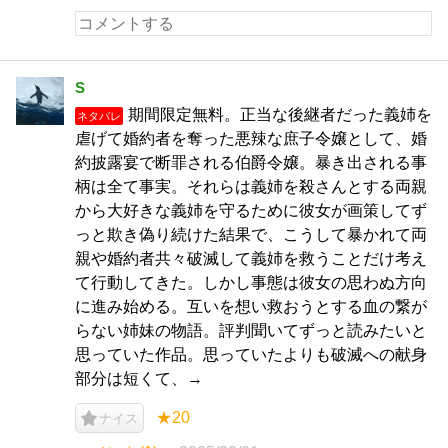
S
期間限定無料。正当な後継者だった義姉を
ネタバレ
虐げて婚約者を奪った悪辣な庶子令嬢として、婚
約披露宴で断罪される伯爵令嬢。暴き出される事
柄は全て事実。それらは義姉を殺さんとする両親
から大好きな義姉を守るために彼女が画策してず
っと欺き偽り続けた結果で、こうして暴かれて両
親や婚約者共々破滅して義姉を救うことだけ考え
て行動してきた。しかし事態は彼女の思わぬ方向
に進み始める。互いを想い救おうとする血の繋が
らない姉妹の物語。評判聞いてずっと読みたいと
思っていた作品。思っていたよりも破滅への献身
部分は短くて、→
★20
ナイス