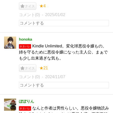
★4
ナイス
コメント(0)
2025/01/02
honoka
Kindle Unlimited。変化球悪役令嬢もの。
ネタバレ
姉を守るために悪役令嬢になった主人公。まぁで
も少し出来過ぎな気も。
★21
ナイス
コメント(0)
2024/11/07
ぽぽりん
なんと作者は男性らしい。悪役令嬢物読み
ネタバレ