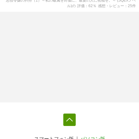
悪役令嬢の矜持（1）～私の破滅を対価に、最愛の人に祝福を。～ (SQEXノベ
ル)
の
評価
62
％
感想・レビュー
25
件
スマートフォン版
パソコン版