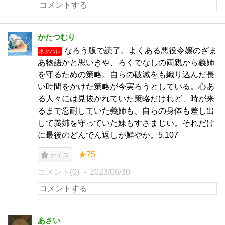
かたつむり
なろう版で読了。よくある悪役令嬢のざま
ネタバレ
あ物語かと思いきや、ろくでなしの両親から義姉
を守るための策略。自らの破滅をも織り込んだ長
い時間をかけた策略が今実ろうとしている。心あ
る人々には見抜かれていた策略だけれど、時が来
るまで忍耐していた義姉も、自らの身体も差し出
して義姉を守っていた妹もすさまじい。それだけ
に最後のどんでん返しが鮮やか。5.107
★75
ナイス
コメント(0)
2023/06/30
あさい