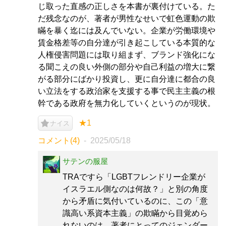
じ取った直感の正しさを本書が裏付けている。た
だ残念なのが、著者が男性なせいで虹色運動の欺
瞞を暴く迄には及んでいない。企業が労働環境や
賃金格差等の自分達が引き起こしている本質的な
人権侵害問題には取り組まず、ブランド強化にな
る聞こえの良い外側の部分や自己利益の増大に繋
がる部分にばかり投資し、更に自分達に都合の良
い立法をする政治家を支援する事で民主主義の根
幹である政府を無力化していくというのが現状。
★1
ナイス
コメント(4)
2025/05/18
サテンの服屋
TRAですら「LGBTフレンドリー企業が
イスラエル側なのは何故？」と別の角度
から矛盾に気付いているのに、この「意
識高い系資本主義」の欺瞞から目覚めら
れないのは、著者にとってのジェンダー