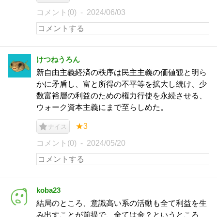
コメント(0)
2024/06/03
けつねうろん
新自由主義経済の秩序は民主主義の価値観と明ら
かに矛盾し、富と所得の不平等を拡大し続け、少
数富裕層の利益のための権力行使を永続させる、
ウォーク資本主義にまで至らしめた。
★3
ナイス
コメント(0)
2024/05/20
koba23
結局のところ、意識高い系の活動も全て利益を生
み出すことが前提で、全ては金？というところ