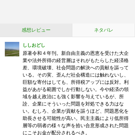
感想レビュー
ネタバレ
ししおどし
原著令和４年刊。新自由主義の恩恵を受けた大企
業や法外所得の経営層はそれがもたらした経済格
差、環境破壊、社会問題の解決への貢献を謳って
いる。その実、歪んだ社会構造には触れないし、
巨額な寄付はしても、所得税アップには反対。利
益があがる範囲でしか行動しない。今や経済の領
域を越え政治にも強く影響を与えているが、所
詮、企業にそういった問題を対処できる力はな
い。むしろ、企業が貢献を謳うほど、問題悪化を
助長させる可能性が高い。民主主義により低所得
層等の弱者の様々な声を拾い合意形成された問題
にこそお金が配分されるべき。