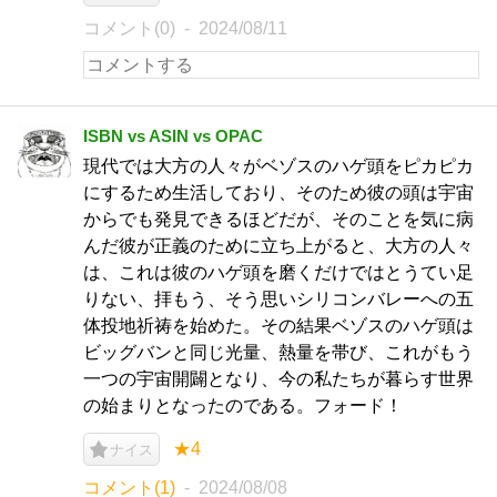
コメント(0)
2024/08/11
ISBN vs ASIN vs OPAC
現代では大方の人々がベゾスのハゲ頭をピカピカ
にするため生活しており、そのため彼の頭は宇宙
からでも発見できるほどだが、そのことを気に病
んだ彼が正義のために立ち上がると、大方の人々
は、これは彼のハゲ頭を磨くだけではとうてい足
りない、拝もう、そう思いシリコンバレーへの五
体投地祈祷を始めた。その結果ベゾスのハゲ頭は
ビッグバンと同じ光量、熱量を帯び、これがもう
一つの宇宙開闢となり、今の私たちが暮らす世界
の始まりとなったのである。フォード！
★4
ナイス
コメント(1)
2024/08/08