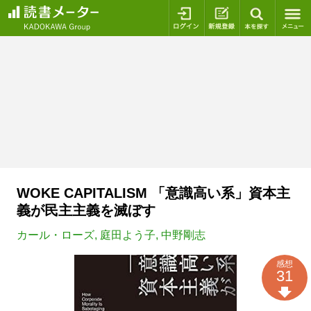
ログイン
新規登録
本を探
WOKE CAPITALISM 「意識高い系」資本主
義が民主主義を滅ぼす
カール・ローズ
,
庭田よう子
,
中野剛志
感想
31