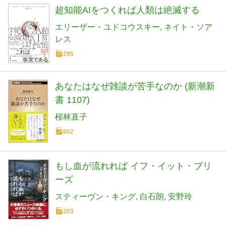
超知能AIをつくれば人類は絶滅する
エリーザー・ユドコウスキー
ネイト・ソア
レス
295
あなたはなぜ雑談が苦手なのか (新潮新
書 1107)
桜林直子
852
もし血が流れれば イフ・イット・ブリ
ーズ
スティーヴン・キング
白石朗
安野玲
203