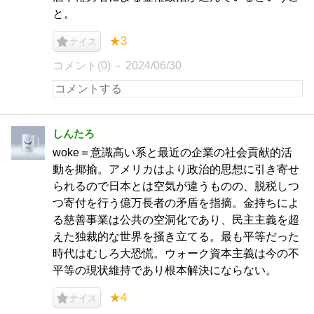
と。
★3
ナイス
コメント(0)
2024/06/30
しんたろ
woke＝意識高い系と最近の企業の社会貢献的活
動を揶揄。アメリカはより政治的思想に引き寄せ
られるので日本とは空気が違うものの、脱税しつ
つ寄付を行う億万長者の矛盾を指摘。金持ちによ
る慈善事業は公共の空洞化であり、民主主義を超
えた独裁的な世界を掻き立てる。最も平等だった
時代はむしろ大恐慌。ウォーク資本主義は今の不
平等の現状維持であり根本解決にならない。
★4
ナイス