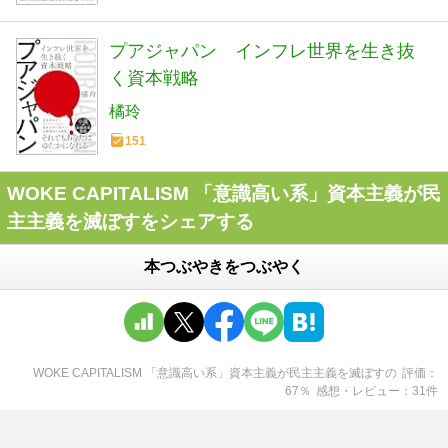
プアジャパン インフレ世界を生き抜
く資本戦略
橘玲
151
WOKE CAPITALISM 「意識高い系」資本主義が民
主主義を滅ぼすをシェアする
本つぶやきをつぶやく
WOKE CAPITALISM 「意識高い系」資本主義が民主主義を滅ぼす
の
評価
67
％
感想・レビュー
31
件