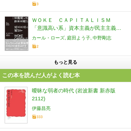
3
ＷＯＫＥ ＣＡＰＩＴＡＬＩＳＭ
「意識高い系」資本主義が民主主義を
滅ぼす
カール・ローズ
庭田よう子
中野剛志
2
もっと見る
この本を読んだ人がよく読む本
曖昧な弱者の時代 (岩波新書 新赤版
2112)
伊藤昌亮
333