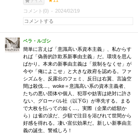
★11
ナイス
コメント(0)
2024/02/19
ベラ・ルゴシ
簡単に言えば「意識高い系資本主義」、私からす
れば「偽善的詐欺系新事由主義」だ。環境を思ん
ばかり。本来の新事由主義は「規制をなくせ」が
今や「俺によこせ」と大きな政府を認める。ファ
シズムを、反露出のフェミ、反日は右翼、言論空
間は殺伐…。woke＝意識高い系の資本主義者、
たちの悪い団体や個人、犯罪や妨害は絶対に許さ
ない、グローバル社（以下G）が率先する。まる
で大枚を払っての如く…。実際（企業の総額か
ら）は雀の涙だ、少額で注目を浴びれて世間から
好感を得れる。凄い宣伝効果だ。新しい新事由主
義の誕生、警戒しろ！