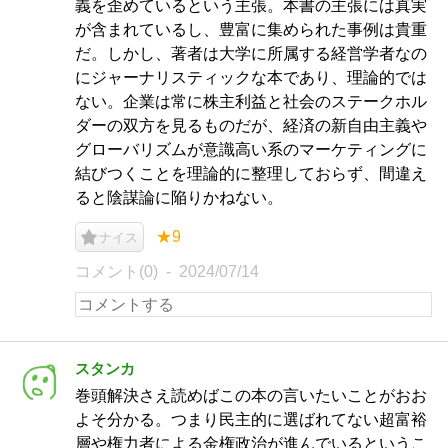
義を歪めているという主張。本書の主張には真実
が含まれているし、豊富に集められた事例は貴重
だ。しかし、著者は大学に所属する経営学者なの
にジャーナリスティックな本であり、理論的では
ない。企業は常に株主利益と社会のステークホル
ダーの双方を見るものだが、経済の新自由主義や
グローバリズムが意識高い系のマーケティングに
結びつくことを理論的に整理しておらず、間違え
ると陰謀論に陥りかねない。
★9
ナイス
コメント(0)
2024/07/14
スタンカ
巻頭解決さえ読めばこの本の言いたいことがおお
よそ分かる。つまり民主的に選ばれてない超富裕
層や権力者による金権政治が進んでいるというこ