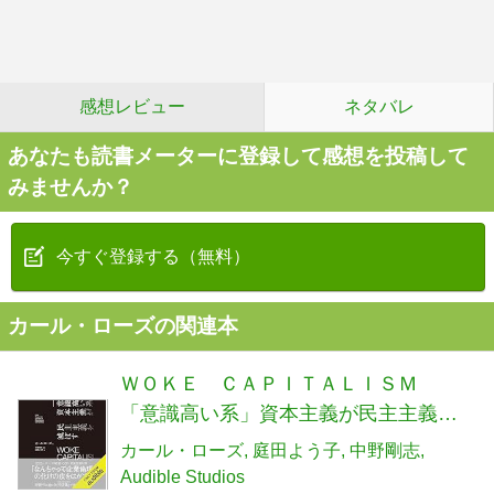
感想レビュー
ネタバレ
あなたも読書メーターに登録して感想を投稿して
みませんか？
今すぐ登録する（無料）
カール・ローズの関連本
ＷＯＫＥ ＣＡＰＩＴＡＬＩＳＭ
「意識高い系」資本主義が民主主義を
滅ぼす
カール・ローズ
庭田よう子
中野剛志
Audible Studios