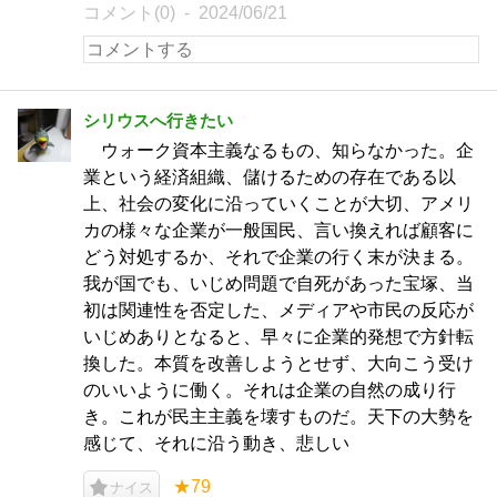
コメント(0)
2024/06/21
シリウスへ行きたい
ウォーク資本主義なるもの、知らなかった。企
業という経済組織、儲けるための存在である以
上、社会の変化に沿っていくことが大切、アメリ
カの様々な企業が一般国民、言い換えれば顧客に
どう対処するか、それで企業の行く末が決まる。
我が国でも、いじめ問題で自死があった宝塚、当
初は関連性を否定した、メディアや市民の反応が
いじめありとなると、早々に企業的発想で方針転
換した。本質を改善しようとせず、大向こう受け
のいいように働く。それは企業の自然の成り行
き。これが民主主義を壊すものだ。天下の大勢を
感じて、それに沿う動き、悲しい
★79
ナイス