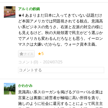
アルミの鉄鍋
★4 あまりまだ日本に入ってきていない話題だけ
ど本国アメリカでは問題視されてる観点。意識高
い系ビジネスの危うさ。右派と左派の対立の様に
も見えるけど。秋の大統領選で民主がどう選ぶか
でアメリカも変わるんだろなとも思う。イーロン
マスクは大嫌いだからな。ウォーク資本主義。
★5
ナイス
コメント(0)
2024/07/25
かわかみ
意識高い系スローガンを掲げるグローバル企業は
言葉とは裏腹に経営者が極端に高い所得を貪り、
施しのように社会に還元することによって民主主