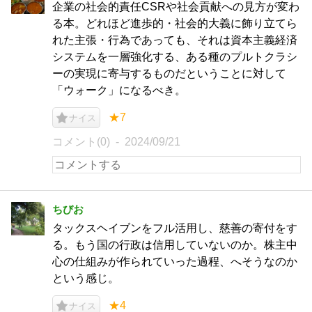
企業の社会的責任CSRや社会貢献への見方が変わ
る本。どれほど進歩的・社会的大義に飾り立てら
れた主張・行為であっても、それは資本主義経済
システムを一層強化する、ある種のプルトクラシ
ーの実現に寄与するものだということに対して
「ウォーク」になるべき。
★7
ナイス
コメント(0)
2024/09/21
ちびお
タックスヘイブンをフル活用し、慈善の寄付をす
る。もう国の行政は信用していないのか。株主中
心の仕組みが作られていった過程、へそうなのか
という感じ。
★4
ナイス