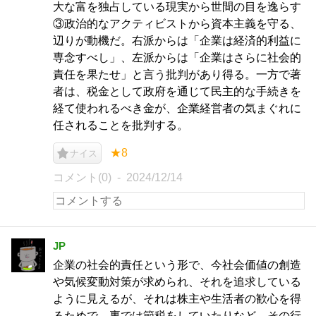
大な富を独占している現実から世間の目を逸らす
③政治的なアクティビストから資本主義を守る、
辺りが動機だ。右派からは「企業は経済的利益に
専念すべし」、左派からは「企業はさらに社会的
責任を果たせ」と言う批判があり得る。一方で著
者は、税金として政府を通じて民主的な手続きを
経て使われるべき金が、企業経営者の気まぐれに
任されることを批判する。
★8
ナイス
コメント(0)
2024/12/14
JP
企業の社会的責任という形で、今社会価値の創造
や気候変動対策が求められ、それを追求している
ように見えるが、それは株主や生活者の歓心を得
るためで、裏では節税をしていたりなど、その行