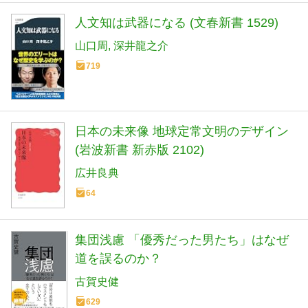
人文知は武器になる (文春新書 1529)
山口周
深井龍之介
719
日本の未来像 地球定常文明のデザイン
(岩波新書 新赤版 2102)
広井良典
64
集団浅慮 「優秀だった男たち」はなぜ
道を誤るのか？
古賀史健
629