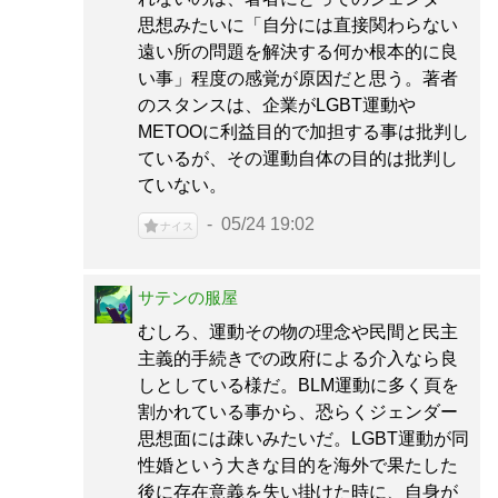
思想みたいに「自分には直接関わらない
遠い所の問題を解決する何か根本的に良
い事」程度の感覚が原因だと思う。著者
のスタンスは、企業がLGBT運動や
METOOに利益目的で加担する事は批判し
ているが、その運動自体の目的は批判し
ていない。
05/24 19:02
ナイス
サテンの服屋
むしろ、運動その物の理念や民間と民主
主義的手続きでの政府による介入なら良
しとしている様だ。BLM運動に多く頁を
割かれている事から、恐らくジェンダー
思想面には疎いみたいだ。LGBT運動が同
性婚という大きな目的を海外で果たした
後に存在意義を失い掛けた時に、自身が