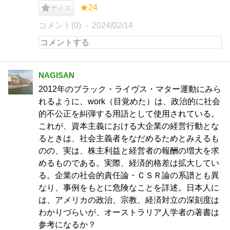
★24
ナイス
コメント(0)
2024/02/14
NAGISAN
2012年のブラック・ライヴス・マター運動にみら
れるように、work（目覚めた）は、政治的に社会
的不公正を糾弾する用語として使用されている。
これが、資本主義における大企業の経営行動とな
るときは、社会主義者をなだめるためとみえるも
のの、実は、株主利益と経営者の報酬の増大を求
めるものである。実際、経済的格差は拡大してい
る。企業の社会的責任論・ＣＳＲ論の系譜とも異
なり、事例をもとに危険なことを詳述。日本人に
は、アメリカの政治、宗教、経済対立の深刻度は
わかりづらいが、オーストラリア人学者の著書は
参考になるか？