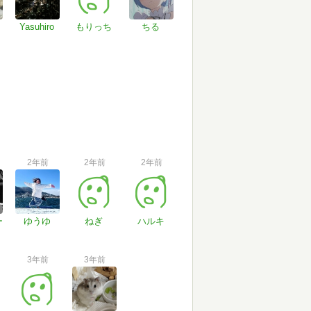
Yasuhiro
もりっち
ちる
2年前
2年前
2年前
ー
ゆうゆ
ねぎ
ハルキ
3年前
3年前