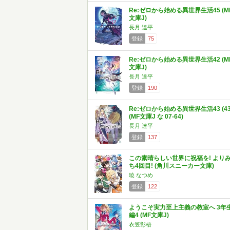
Re:ゼロから始める異世界生活45 (M
文庫J)
長月 達平
登録
75
Re:ゼロから始める異世界生活42 (M
文庫J)
長月 達平
登録
190
Re:ゼロから始める異世界生活43 (43
(MF文庫J な 07-64)
長月 達平
登録
137
この素晴らしい世界に祝福を! より
ち4回目! (角川スニーカー文庫)
暁 なつめ
登録
122
ようこそ実力至上主義の教室へ 3年
編4 (MF文庫J)
衣笠彰梧