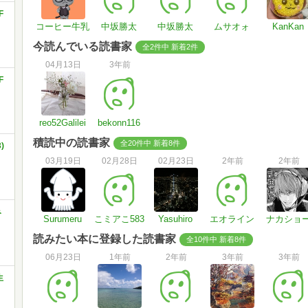
F
コーヒー牛乳
中坂勝太
中坂勝太
ムサオォ
KanKan
今読んでいる読書家
全2件中 新着2件
04月13日
3年前
F
reo52Galilei
bekonn116
積読中の読書家
全20件中 新着8件
)
03月19日
02月28日
02月23日
2年前
2年前
み
Surumeru
こミアこ583
Yasuhiro
エオライン
ナカショ
読みたい本に登録した読書家
全10件中 新着8件
06月23日
1年前
2年前
3年前
3年前
生