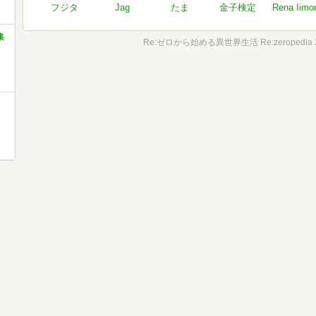
フジタ
Jag
たま
金子検定
Rena Iimor
集
Re:ゼロから始める異世界生活 Re:zeropedia 2
と