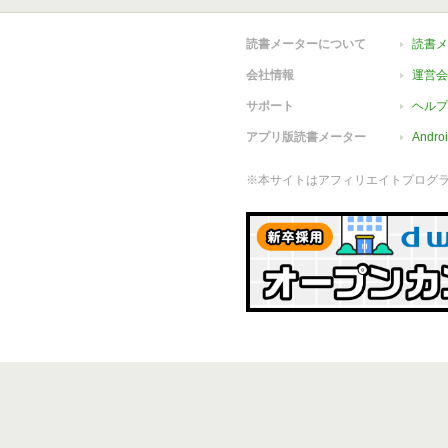
読書メーターについて
読書メ
会社情報
運営会
サポート
ヘルプ
アプリ版読書メーター
Andr
※本サイトはアフィリエイトプログ