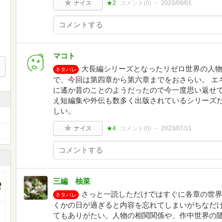
ナイス
★2
コメント(
0
)
2023/09/01
マコト
大長編シリーズとなったリゼロ世界の人
ネタバレ
で、今回は第四章から第六章までをおさらい。 エ
に遙か昔のことのようだったので今一度思い返せて
え短編集や外伝も数多く出版されているシリーズ
しい。
ナイス
★4
コメント(
0
)
2023/07/11
三編 柚菜
さっと一読しただけではすぐに各章の世
ネタバレ
くかの日が過ぎると内容を忘れてしまいがちなだ
てもありがたい。人物の相関関係や、作中世界の