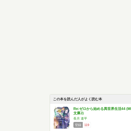
この本を読んだ人がよく読む本
Re:ゼロから始める異世界生活44 (M
文庫J)
長月 達平
登録
119