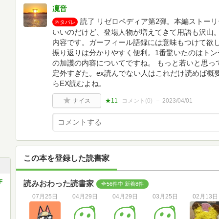
凜音
読了 リゼロペディア第2弾。本編ストー
ネタバレ
いいのだけど、登場人物が増えてきて用語も沢山
内容です。ガーフィール語録には意味もつけて欲
振り返りは分かりやすく便利。1番驚いたのはトン
の加護の内容についてですね。 もっと若いと思っ
定外すぎた。ex読んでない人はこれだけ読めば概
らEX読むよね。
ナイス
★11
コメント(
0
)
2023/04/01
この本を登録した読書家
F
読みおわった読書家
全56件中 新着8件
07月25日
04月29日
04月29日
03月25日
02月13日