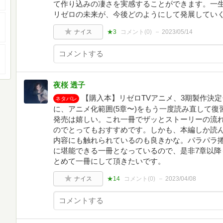
て作り込みの凄さを実感することができます。一
リゼロの未来が、今後どのようにして発展していく
ナイス
★3
コメント(
0
)
2023/05/14
夜桜 透子
【購入本】リゼロTVアニメ、3期製作決
ネタバレ
に、アニメ化範囲(5章〜)をもう一度読み直して復
発売は嬉しい。これ一冊でザッとストーリーの流
のでとってもおすすめです。しかも、本編しか読ん
内容にも触れられているのも良きかな。パラパラ
に堪能できる一冊となっているので、是非7章以降
とめて一冊にして頂きたいです。
ナイス
★14
コメント(
0
)
2023/04/08