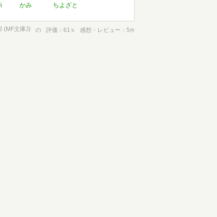
i
かみ
ちよざと
 (MF文庫J)
の
評価
61
感想・レビュー
5
％
件