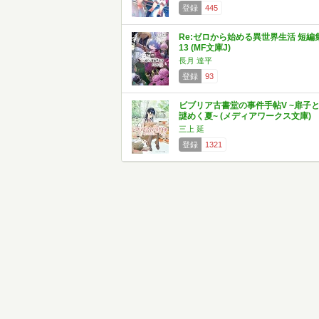
登録
445
Re:ゼロから始める異世界生活 短編
13 (MF文庫J)
長月 達平
登録
93
ビブリア古書堂の事件手帖V ~扉子
謎めく夏~ (メディアワークス文庫)
三上 延
登録
1321