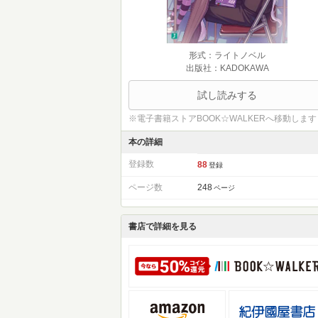
形式：ライトノベル
出版社：KADOKAWA
試し読みする
※電子書籍ストアBOOK☆WALKERへ移動します
本の詳細
登録数
88
登録
ページ数
248
ページ
書店で詳細を見る