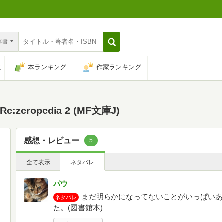
n和書
は
本ランキング
作家ランキング
eropedia 2 (MF文庫J)
感想・レビュー
5
全て表示
ネタバレ
パウ
まだ明らかになってないことがいっぱい
ネタバレ
た。(図書館本)