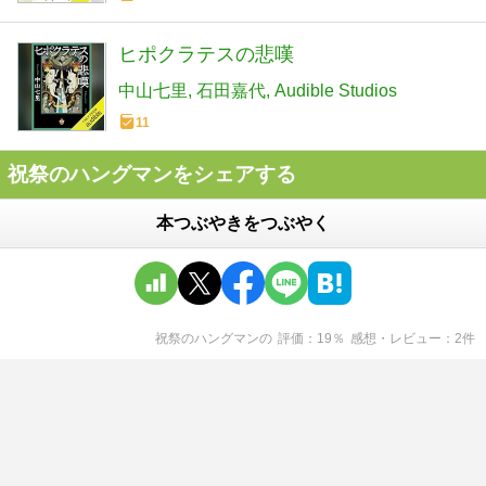
ヒポクラテスの悲嘆
中山七里
石田嘉代
Audible Studios
11
祝祭のハングマンをシェアする
本つぶやきをつぶやく
祝祭のハングマン
の
評価
19
％
感想・レビュー
2
件