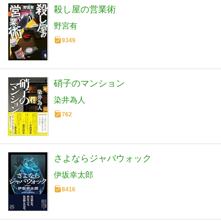
殺し屋の営業術
野宮有
9349
硝子のマンション
染井為人
762
さよならジャバウォック
伊坂幸太郎
8416