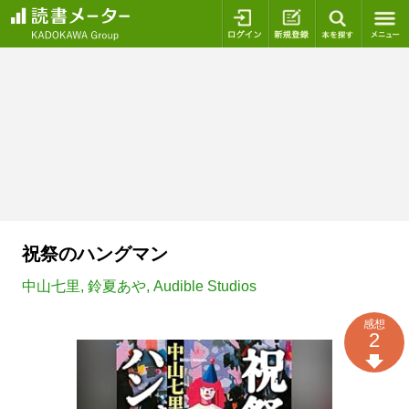
ログイン
新規登録
本を探
祝祭のハングマン
中山七里
,
鈴夏あや
,
Audible Studios
感想
2