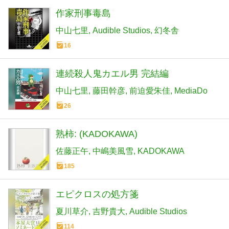
作家刑事毒島
中山七里
Audible Studios
幻冬舎
16
連続殺人鬼カエル男 完結編
中山七里
藤田幹彦
前迫愛朱佳
MediaDo
26
熟柿: (KADOKAWA)
佐藤正午
中嶋美風雪
KADOKAWA
185
エピクロスの処方箋
夏川草介
吉野貴大
Audible Studios
114