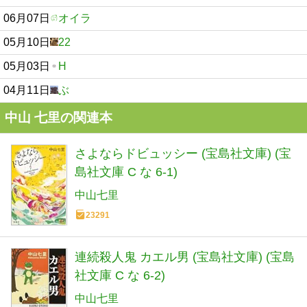
06月07日
オイラ
05月10日
22
05月03日
H
04月11日
ぶ
中山 七里の関連本
さよならドビュッシー (宝島社文庫) (宝
島社文庫 C な 6-1)
中山七里
23291
連続殺人鬼 カエル男 (宝島社文庫) (宝島
社文庫 C な 6-2)
中山七里