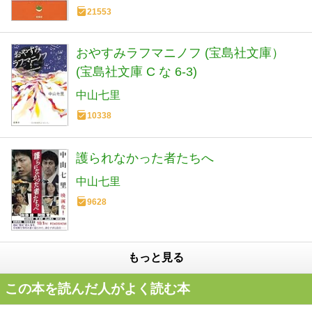
21553
おやすみラフマニノフ (宝島社文庫）
(宝島社文庫 C な 6-3)
中山七里
10338
護られなかった者たちへ
中山七里
9628
もっと見る
この本を読んだ人がよく読む本