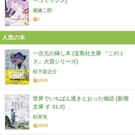
ーコミックス)
畑健二郎
2
人気の本
一次元の挿し木 (宝島社文庫 『このミ
ス』大賞シリーズ)
松下龍之介
23529
世界でいちばん透きとおった物語 (新潮
文庫 す 31-2)
杉井光
29976