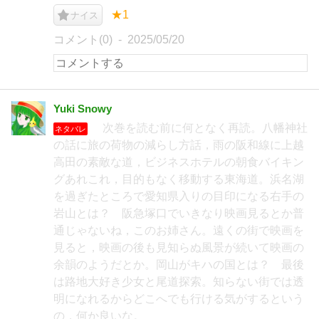
★1
ナイス
コメント(0)
2025/05/20
Yuki Snowy
次巻を読む前に何となく再読。八幡神社
ネタバレ
の話に旅の荷物の減らし方話，雨の阪和線に上越
高田の素敵な道，ビジネスホテルの朝食バイキン
グあれこれ，目的もなく移動する東海道。浜名湖
を過ぎたところで愛知県入りの目印になる右手の
岩山とは？ 阪急塚口でいきなり映画見るとか普
通じゃないね，このお姉さん。遠くの街で映画を
見ると，映画の後も見知らぬ風景が続いて映画の
余韻のようだとか。岡山がキハの国とは？ 最後
は路地大好き少女と尾道探索。知らない街では透
明になれるからどこへでも行ける気がするという
の，何か良いな。