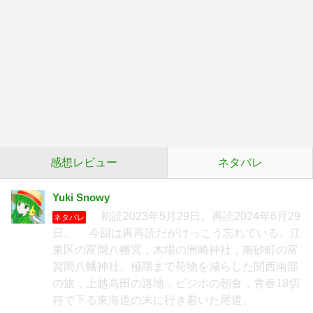
感想レビュー
ネタバレ
Yuki Snowy
初読2023年5月29日。再読2024年6月29
ネタバレ
日。 今回は再再読だがけっこう忘れている。江
東区の富岡八幡宮，木場の洲崎神社，南砂町の富
賀岡八幡神社。極限まで荷物を減らした関西南部
の旅，上越高田の路地，ビジホの朝食，青春18切
符で下る東海道の末に行き着いた尾道。