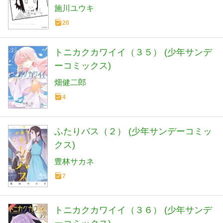
施川ユウキ
20
トニカクカワイイ（３５） (少年サンデ
ーコミックス)
畑健二郎
4
ふたりバス（２） (少年サンデーコミッ
クス)
豊林サカネ
7
トニカクカワイイ（３６） (少年サンデ