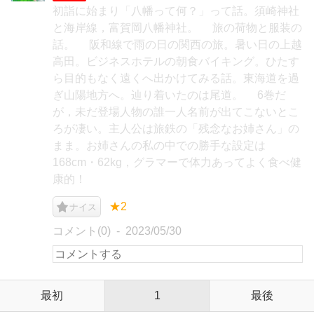
初詣に始まり「八幡って何？」って話。須崎神社
と海岸線，富賀岡八幡神社。 旅の荷物と服装の
話。 阪和線で雨の日の関西の旅。暑い日の上越
高田。ビジネスホテルの朝食バイキング。ひたす
ら目的もなく遠くへ出かけてみる話。東海道を過
ぎ山陽地方へ。辿り着いたのは尾道。 6巻だ
が，未だ登場人物の誰一人名前が出てこないとこ
ろが凄い。主人公は旅鉄の「残念なお姉さん」の
まま。お姉さんの私の中での勝手な設定は
168cm・62kg，グラマーで体力あってよく食べ健
康的！
★2
ナイス
コメント(0)
2023/05/30
最初
1
最後