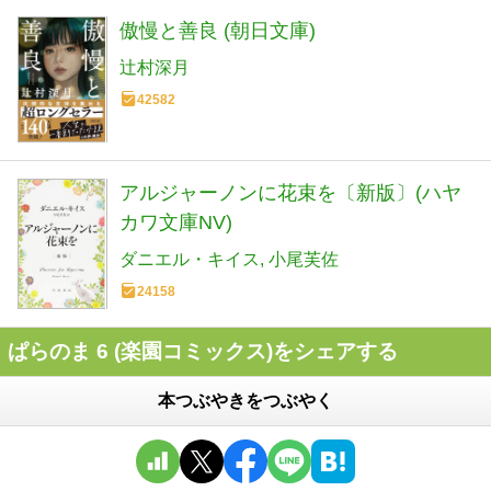
傲慢と善良 (朝日文庫)
辻村深月
42582
アルジャーノンに花束を〔新版〕(ハヤ
カワ文庫NV)
ダニエル・キイス
小尾芙佐
24158
ぱらのま 6 (楽園コミックス)をシェアする
本つぶやきをつぶやく