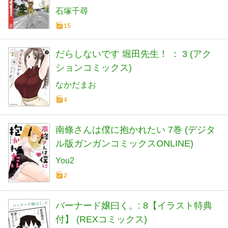
石塚千尋
15
だらしないです 堀田先生！ ： 3 (アク
ションコミックス)
なかだまお
4
南條さんは僕に抱かれたい 7巻 (デジタ
ル版ガンガンコミックスONLINE)
You2
2
バーナード嬢曰く。: 8【イラスト特典
付】 (REXコミックス)