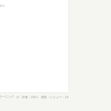
せん
ンラーニング
の
評価
100
感想・レビュー
1
％
件