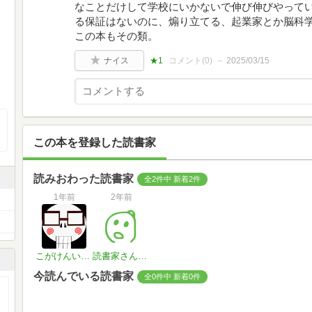
なことだけして学校にいかないで伸び伸びやって
る保証はないのに、煽り立てる、起業家とか脳科
この本もその類。
ナイス
★1
コメント(
0
)
2025/03/15
この本を登録した読書家
読みおわった読書家
全2件中 新着2件
1年前
2年前
こがけんいちろう
読書家さん#mR6SwY
今読んでいる読書家
全0件中 新着0件