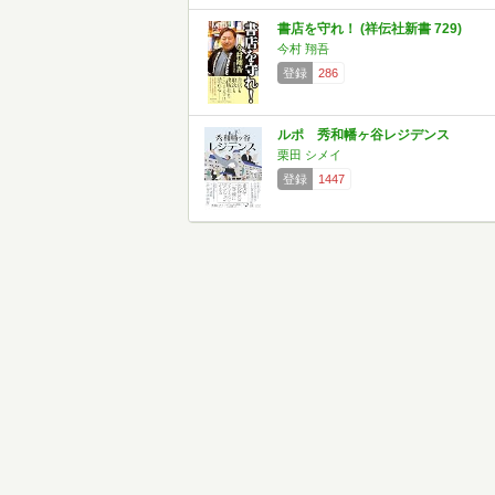
書店を守れ！ (祥伝社新書 729)
今村 翔吾
登録
286
ルポ 秀和幡ヶ谷レジデンス
栗田 シメイ
登録
1447