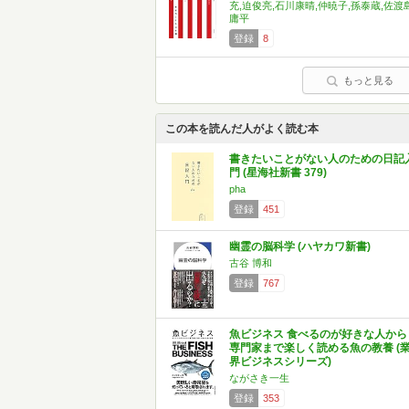
充,迫俊亮,石川康晴,仲暁子,孫泰蔵,佐渡
庸平
登録
8
もっと見る
この本を読んだ人がよく読む本
書きたいことがない人のための日記
門 (星海社新書 379)
pha
登録
451
幽霊の脳科学 (ハヤカワ新書)
古谷 博和
登録
767
魚ビジネス 食べるのが好きな人から
専門家まで楽しく読める魚の教養 (
界ビジネスシリーズ)
ながさき一生
登録
353