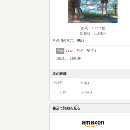
形式：Kindle版
出版社：日経BP
その他の形式（β版）
形式：単行本
登録
1383
出版社：日経BP
本の詳細
登録数
5
登録
ページ数
0
ページ
書店で詳細を見る