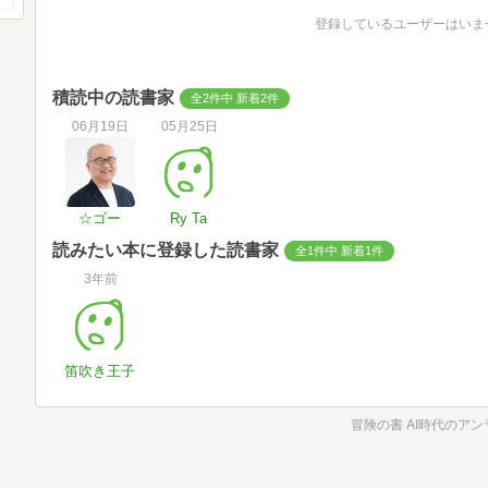
登録しているユーザーはいま
積読中の読書家
全2件中 新着2件
06月19日
05月25日
☆ゴー
Ry Ta
読みたい本に登録した読書家
全1件中 新着1件
3年前
笛吹き王子
冒険の書 AI時代のア