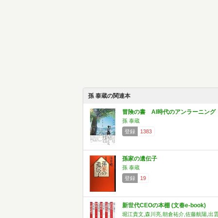
孫 泰蔵の関連本
冒険の書 AI時代のアンラーニング
孫 泰蔵
登録
1383
孫家の遺伝子
孫 泰蔵
登録
19
新世代CEOの本棚 (文春e-book)
堀江貴文,森川亮,朝倉祐介,佐藤航陽,出