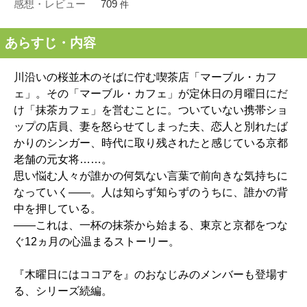
感想・レビュー
709
件
あらすじ・内容
川沿いの桜並木のそばに佇む喫茶店「マーブル・カフ
ェ」。その「マーブル・カフェ」が定休日の月曜日にだ
け「抹茶カフェ」を営むことに。ついていない携帯ショ
ップの店員、妻を怒らせてしまった夫、恋人と別れたば
かりのシンガー、時代に取り残されたと感じている京都
老舗の元女将……。
思い悩む人々が誰かの何気ない言葉で前向きな気持ちに
なっていく――。人は知らず知らずのうちに、誰かの背
中を押している。
――これは、一杯の抹茶から始まる、東京と京都をつな
ぐ12ヵ月の心温まるストーリー。
『木曜日にはココアを』のおなじみのメンバーも登場す
る、シリーズ続編。