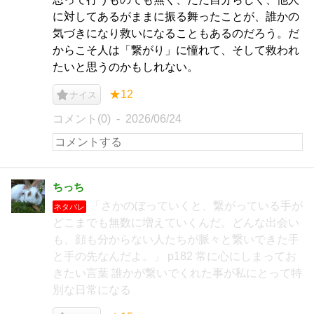
に対してあるがままに振る舞ったことが、誰かの
気づきになり救いになることもあるのだろう。だ
からこそ人は「繋がり」に憧れて、そして救われ
たいと思うのかもしれない。
★12
ナイス
コメント(0)
2026/06/24
ちっち
「さかのぼっていくと、繋がっている手が
ネタバレ
どこまでも無数に増えていくんだ。どんな出会い
も、顔も分からない人たちが脈々と繋いできた手
と手の先なんだよ。」 p182 常に心にしまってお
きたい言葉 誰かが繋いでくれた事が私にとって特
別な日常になる