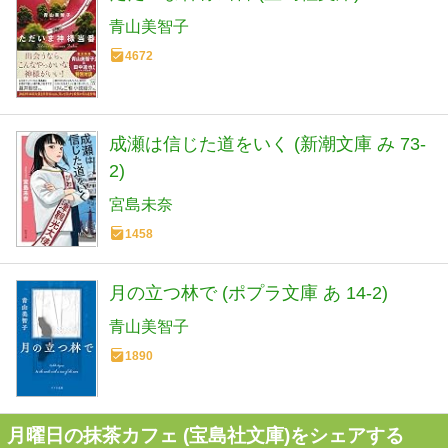
青山美智子
4672
成瀬は信じた道をいく (新潮文庫 み 73-
2)
宮島未奈
1458
月の立つ林で (ポプラ文庫 あ 14-2)
青山美智子
1890
月曜日の抹茶カフェ (宝島社文庫)をシェアする