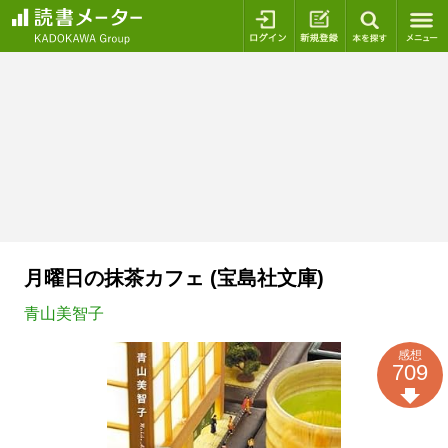
ログイン
新規登録
本を探
月曜日の抹茶カフェ (宝島社文庫)
青山美智子
感想
709