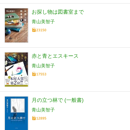
お探し物は図書室まで
青山美智子
23150
赤と青とエスキース
青山美智子
17553
月の立つ林で (一般書)
青山美智子
12895