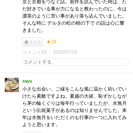
京と京都をつなぐ話。前作を読んでいた時は、た
だ好きでいる事が力になると教わったのに、今は
濃茶のように苦い事があり落ち込んでいました。
そんな時に デルタの松の樹の下で の話は心に響
きました。
★18
ナイス
コメント(0)
2026/07/18
sayu
小さな出会い、ご縁をこんな風に温かく紡いでい
けたら素敵ですよね。夏越の大祓、恥ずかしなが
ら茅の輪くぐりは毎年行っていましたが、水無月
という伝統菓子があるのは知りませんでした。来
年は水無月をいただくのも行事の一つに入れてみ
ようと思います。