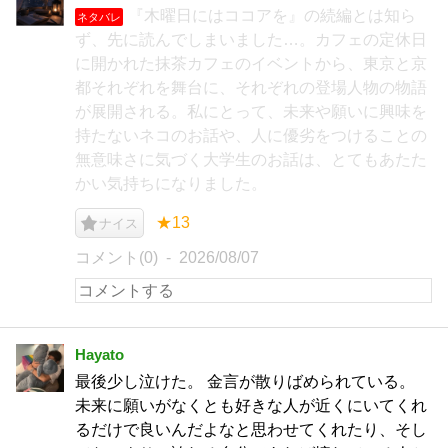
『木曜日にはココアを』の続編とは知ら
ネタバレ
ず、先に読んでしまいました…。カフェの定休日
に開かれた抹茶カフェのイベントから、東京と京
都それぞれを舞台に、それぞれの登場人物の物語
が展開される。私にとって、未来や願いに興味を
持たないネコのお話や、人に優劣をつけることの
無意味さに気づく大学生のお話は、とてもあたた
かい気持ちになりました。
★13
ナイス
コメント(0)
2026/08/07
Hayato
最後少し泣けた。 金言が散りばめられている。
未来に願いがなくとも好きな人が近くにいてくれ
るだけで良いんだよなと思わせてくれたり、そし