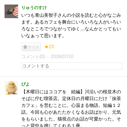
りゅうのすけ
いつも青山美智子さんの小説を読むと心がなごみ
ます。あるカフェを舞台にいろいろな人がいろい
ろなところでつながってゆく…なんかとってもい
いなぁって思います。
★23
ナイス
コメント(0)
2026/07/10
ぴよ
【木曜日にはココアを 続編】川沿いの桜並木の
そばに佇む喫茶店。定休日の月曜日にだけ「抹茶
カフェ」を営むことに。心温まる物語。短編１２
話。今回も心があたたかくなるお話ばかり、元気
をもらいました。猫視点のお話が可愛かった。そ
っと背中を押してくれる１冊。