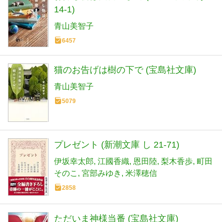
14-1)
青山美智子
6457
猫のお告げは樹の下で (宝島社文庫)
青山美智子
5079
プレゼント (新潮文庫 し 21-71)
伊坂幸太郎
江國香織
恩田陸
梨木香歩
町田
そのこ
宮部みゆき
米澤穂信
2858
ただいま神様当番 (宝島社文庫)