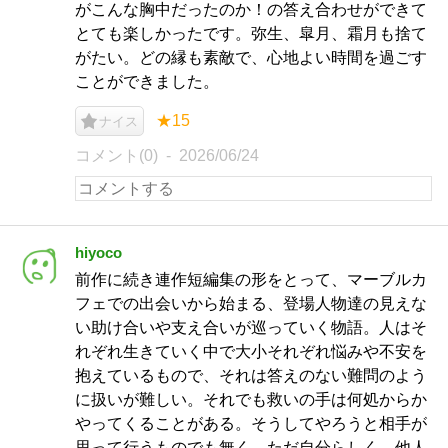
がこんな胸中だったのか！の答え合わせができて
とても楽しかったです。弥生、皐月、霜月も捨て
がたい。どの縁も素敵で、心地よい時間を過ごす
ことができました。
★15
ナイス
コメント(0)
2026/06/24
hiyoco
前作に続き連作短編集の形をとって、マーブルカ
フェでの出会いから始まる、登場人物達の見えな
い助け合いや支え合いが巡っていく物語。人はそ
れぞれ生きていく中で大小それぞれ悩みや不安を
抱えているもので、それは答えのない難問のよう
に扱いが難しい。それでも救いの手は何処からか
やってくることがある。そうしてやろうと相手が
思って行うものでも無く、ただ自分らしく、他人