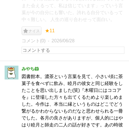
また会えるって、私は信じています」っていう言
葉が今の自分にも響いた。誇れる自分でいるって
中々難しい。 人生の巡り合わせって面白い。
★11
ナイス
コメント(0)
2026/06/28
みやち🐹
図書館本。濃茶という言葉を見て、小さい頃に茶
菓子を食べずに飲み、睦月の彼女と同じ経験をし
たことを思い出しました(笑)『木曜日にはココア
を』に登場した方々も出てくるためより楽しめま
した。今作は、本当に縁というものはどこでどう
繋がるかわからないものだなと思わせられる一冊
でした。各月の良さがありますが、個人的にはや
はり睦月と師走の二人の話が好きです。あの時彼