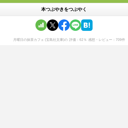
本つぶやきをつぶやく
月曜日の抹茶カフェ (宝島社文庫)
の
評価
62
％
感想・レビュー
709
件