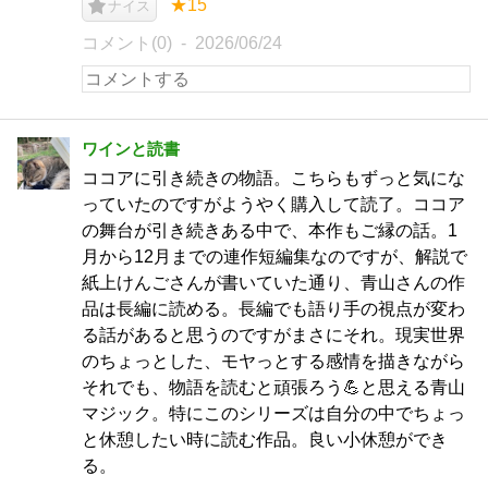
★15
ナイス
コメント(0)
2026/06/24
ワインと読書
ココアに引き続きの物語。こちらもずっと気にな
っていたのですがようやく購入して読了。ココア
の舞台が引き続きある中で、本作もご縁の話。1
月から12月までの連作短編集なのですが、解説で
紙上けんごさんが書いていた通り、青山さんの作
品は長編に読める。長編でも語り手の視点が変わ
る話があると思うのですがまさにそれ。現実世界
のちょっとした、モヤっとする感情を描きながら
それでも、物語を読むと頑張ろう💪と思える青山
マジック。特にこのシリーズは自分の中でちょっ
と休憩したい時に読む作品。良い小休憩ができ
る。