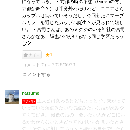
になっている。 ・前作の時の予想（Greenの方、
京都が舞台？）は半分外れたけれど、ココアさん
カップルは続いていそうだし、今回新たにマーブ
ルカフェを通じたカップル誕生？が見られて嬉し
い。 ・宮司さんは、あのミクジのいる神社の宮司
さんかなあ。輝也パパがいるなら同じ学区だろう
し💡
★11
ナイス
コメント(0)
2026/06/29
natsume
主人公は変わるけどちょっとずつ繋がって
ネタバレ
いっている短編みたいな長編みたいな話が読みや
すくて好き。 最後の話の、会いたい人がどこにい
るかわかんないときどうすればいいか聞いたとき
の 「その人に対してちゃんと誇れる自分でいたら