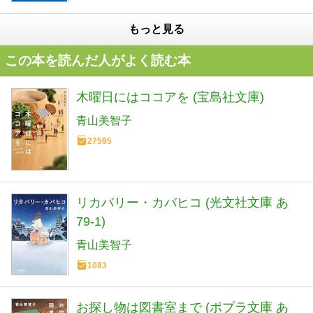
もっと見る
この本を読んだ人がよく読む本
木曜日にはココアを (宝島社文庫)
青山美智子
27595
リカバリー・カバヒコ (光文社文庫 あ
79-1)
青山美智子
1083
お探し物は図書室まで (ポプラ文庫 あ