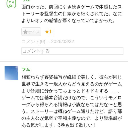
面白かった、前回に引き続きゲームで体感したス
トーリーを監督生の目線から細くされてた。なに
よりレオナの感情が厚くなっていてよかった。
★1
ナイス
コメント(0)
2026/03/22
フム
相変わらず容姿描写が繊細で美しく、彼らが同じ
世界で生きる一般人からどう見えるのかがゲーム
より仔細に分かってちょっとドキドキする……。
ゲームでは基本台詞だけなので、こういうモノロ
ーグから得られる情報は小説ならではだな〜と思
う。ストーリーは概ねゲーム通りだけど、語り部
の主人公が気弱で平和主義なので、より臨場感が
ある気がします。3巻も出て欲しい！