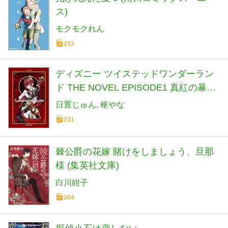
ス)
モクモクれん
233
ディズニー ツイステッドワンダーラン
ド THE NOVEL EPISODE1 真紅の暴君
(小説)
日置じゅん
枢やな
231
棘公爵の花嫁 賭けをしましょう、旦那
様 (集英社文庫)
白川紺子
204