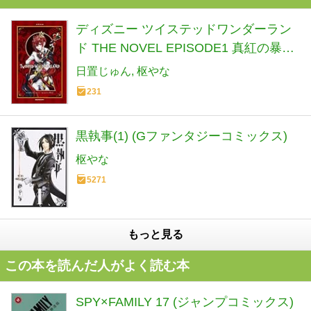
ディズニー ツイステッドワンダーラン
ド THE NOVEL EPISODE1 真紅の暴君
(小説)
日置じゅん
枢やな
231
黒執事(1) (Gファンタジーコミックス)
枢やな
5271
もっと見る
この本を読んだ人がよく読む本
SPY×FAMILY 17 (ジャンプコミックス)