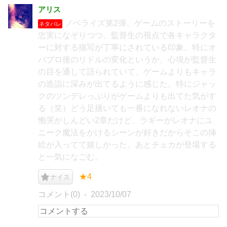
アリス
ノベライズ第2弾。ゲームのストーリーを
ネタバレ
忠実になぞりつつ、監督生の視点で各キャラクタ
ーに対する描写が丁寧にされている印象。特にオ
バブロ後のリドルの変化というか、心境が監督生
の目を通して語られていて、ゲームよりもキャラ
の造詣に深みが出てるように感じた。特にジャッ
クのツンデレっぷりがゲームよりも出てた気がす
る（笑）どう足掻いても一番になれないレオナの
慟哭がしんどい2章だけど、ラギーがレオナにユ
ニーク魔法をかけるシーンが好きだからそこの挿
絵が入ってて嬉しかった。あとチェカが登場する
と一気になごむ。
★4
ナイス
コメント(0)
2023/10/07