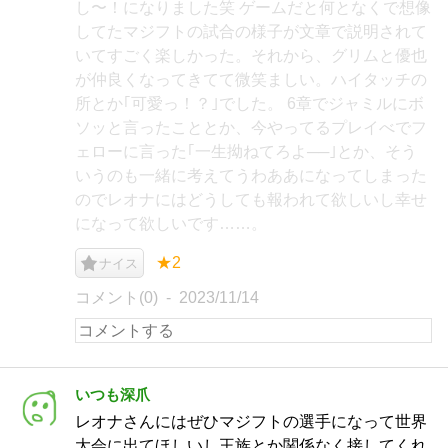
し〜！になりました笑 ゲームだと何となくで想像
してたマジフトの試合の様子が文章で説明されて
いてすごく楽しかった。それから、グリムと優也
が仲良くなってきてて微笑ましい。ハイタッチの
所とか｢可愛っ！？｣でした。 6章でジャミルにボ
ソッと言ったこととか、今やってるプレイべでフ
ェローに言った｢一生拗ねてろよ──｣とか、そう
いうのも一緒に考えてうわああになってしまった
のでレオナにはどうしても報われて欲しいし幸せ
になって欲しいです……。
★2
ナイス
コメント(0)
2023/11/14
いつも深爪
レオナさんにはぜひマジフトの選手になって世界
大会に出てほしいし王族とか関係なく接してくれ