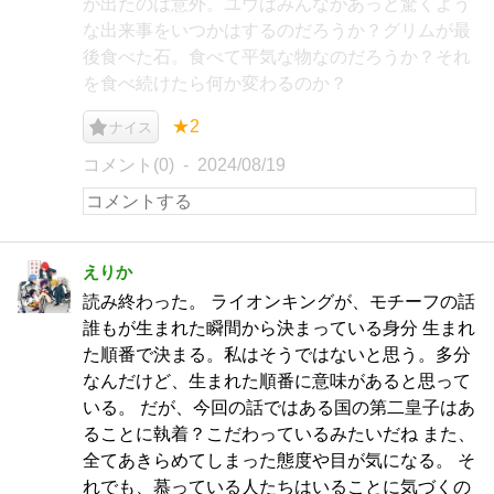
が出たのは意外。ユウはみんながあっと驚くよう
な出来事をいつかはするのだろうか？グリムが最
後食べた石。食べて平気な物なのだろうか？それ
を食べ続けたら何か変わるのか？
★2
ナイス
コメント(0)
2024/08/19
えりか
読み終わった。 ライオンキングが、モチーフの話
誰もが生まれた瞬間から決まっている身分 生まれ
た順番で決まる。私はそうではないと思う。多分
なんだけど、生まれた順番に意味があると思って
いる。 だが、今回の話ではある国の第二皇子はあ
ることに執着？こだわっているみたいだね また、
全てあきらめてしまった態度や目が気になる。 そ
れでも、慕っている人たちはいることに気づくの