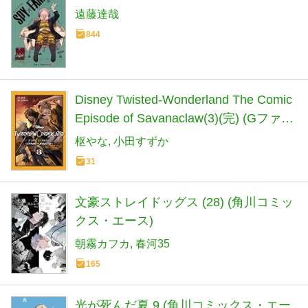
遠藤達哉
844
Disney Twisted-Wonderland The Comic
Episode of Savanaclaw(3)(完) (Gファン
タジーコミックス)
枢やな
小田すずか
31
文豪ストレイドッグス (28) (角川コミッ
クス・エース)
朝霧カフカ
春河35
165
光が死んだ夏 9 (角川コミックス・エー