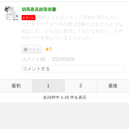
胡馬香具師茉侑馨
前作よりもさくさくと読めた気がした。
ネタバレ
ただキャラクターの心情は浮彫にされてたような
気はした。どんなに努力してもかなわない…今作
のテーマを表しているようだった。
★5
ナイス
コメント(0)
2023/09/28
最初
1
2
最後
全24件中 1-20 件を表示