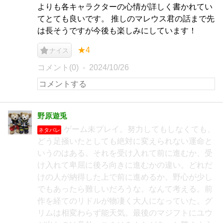
よりも各キャラクターの心情が詳しく書かれてい
てとても良いです。 推しのマレウス君の話まで先
は長そうですが今後も楽しみにしています！
★4
ナイス
コメント(0)
2024/10/26
野原遊兎
ゲーム未プレイ。努力してもしなくても、
ネタバレ
どう足掻いたとしても絶対に変えられない運命と
いうのはある。それを受け入れて前に進むか、受
け入れて卑屈に後ろ向きに進むかの違い。どれだ
けの人が納得した上で前に進めるか。野心が少し
でもあったら難しいだろうな。なんて考える。前
作を経てのリドルが物凄く大人になっていた。グ
リムは相変わらず能天気。最後のマジフトにユウ