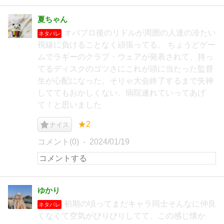
夏ちゃん
オバブロ後のリドルが周囲の人達の冷たい
ネタバレ
視線に負けることなく頑張ってる。 ちょうどゲー
ムでラギーのクラブ・ウェアが発表されて、持っ
てるディスクのゴツさにこれが頭に当たった監督
生が心配になった。そりゃ大会終了するまで失神
しててもおかしくない、病院連れていってあげ
て！と思いました
★2
ナイス
コメント(0)
2024/01/19
ゆかり
初期の頃ってまだキャラ同士そんなに仲良
ネタバレ
くなくて空気がぴりぴりしてて、この感じ懐か