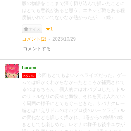
版の物語をここまで深く切り込んで描いたことに
はとても意義があると思う。エキシビ戦もある程
度描かれていてなかなか熱かったが、（続）
★1
ナイス
コメント(2)
2023/10/29
harumi
今回もとてもよいノベライズだった。ゲー
ネタバレ
ムでは細かくわからなかったところが補完されて
るのはもちろん、個人的にはオバブロしたリドル
のリドルなりの反省と悔悛、それを受け入れてい
く周囲の様子にとてもぐっときた。サバナクロー
編とはいえリドルのオバブロ後のハーツラビュル
の変化なども詳しく描かれ、1巻からの物語の続
きとしても楽しめた。レオナの様子も後半ユウが