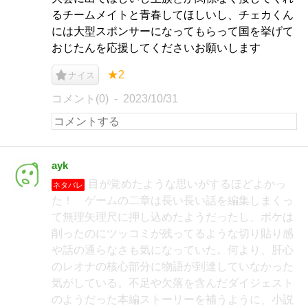
るチームメイトと青春してほしいし、チェカくん
には大型スポンサーになってもらって国を挙げて
おじたんを応援してくださいお願いします
★2
ナイス
コメント(0)
2023/10/31
ayk
目が覚めたような思いがするほどよかっ
ネタバレ
た！ ゲームの二章は長い長い話を編集しまくっ
て無理矢理尺に押し込めたようだったし、ボケは
削ったのにツッコミが残ってるような切り貼り感
や話の通らなさも気になっていた。何より、肝心
のレオナの核心部分に物語が到達していなかった
気がしている。不足や欠落を含んだダイジェスト
のようだった本編ストーリーを補うように、小説