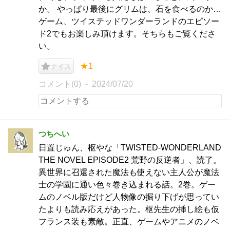
か。 やっぱり最後にグリムは、石を食べるのか…
ゲーム、ツイステッドワンダーランドのエピソー
ド2でもお楽しみ頂けます。そちらもご覧くださ
い。
★1
ナイス
コメント(0)
2024/07/20
つちへい
日置じゅん、枢やな「TWISTED-WONDERLAND
THE NOVEL EPISODE2 荒野の反逆者」、読了。
異世界に召還された魔法も使えない主人公が魔法
士の学園に通い色々巻き込まれる話。2巻。ゲー
ムのノベル版だけど人物像の掘り下げが思ってい
たよりも読み応えがあった。枢先生の挿し絵も仮
フランス装も素敵。正直、ゲームやアニメのノベ