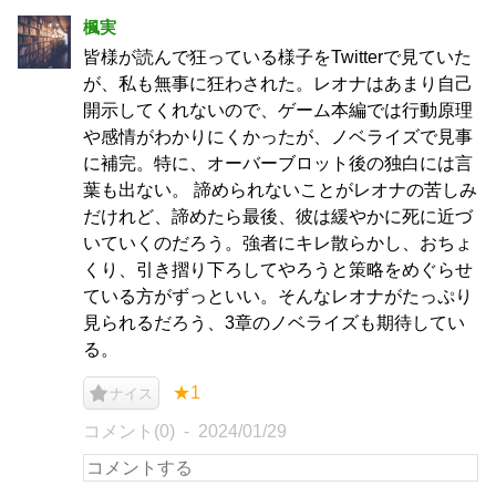
楓実
皆様が読んで狂っている様子をTwitterで見ていた
が、私も無事に狂わされた。レオナはあまり自己
開示してくれないので、ゲーム本編では行動原理
や感情がわかりにくかったが、ノベライズで見事
に補完。特に、オーバーブロット後の独白には言
葉も出ない。 諦められないことがレオナの苦しみ
だけれど、諦めたら最後、彼は緩やかに死に近づ
いていくのだろう。強者にキレ散らかし、おちょ
くり、引き摺り下ろしてやろうと策略をめぐらせ
ている方がずっといい。そんなレオナがたっぷり
見られるだろう、3章のノベライズも期待してい
る。
★1
ナイス
コメント(0)
2024/01/29