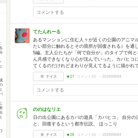
てたんれーる
あるマンションに住む人々が近くの公園のアニマ
ヒ
たい部分に触れるとその箇所が回復される）を通
る
5編。主人公たちが「何で自分が」のタイプで何と
分
ん共感できなくなり心が沈んでいった。カバヒコ
ン
てくるのだけれどまわりが見えてるように描かれ
ヒ
ナイス
★27
コメント(
0
)
2026/08/04
成
の
ヒ
バ
じ
表
ののはなリエ
出
日の出公園にあるカバの遊具「カバヒコ」 自分の
く
と、回復するという都市伝説。 ほっこり
ワ
ナイス
★26
コメント(
0
)
2026/08/04