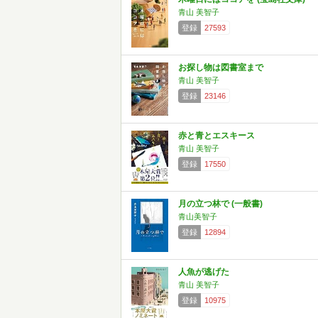
青山 美智子
登録
27593
お探し物は図書室まで
青山 美智子
登録
23146
赤と青とエスキース
青山 美智子
登録
17550
月の立つ林で (一般書)
青山美智子
登録
12894
人魚が逃げた
青山 美智子
登録
10975