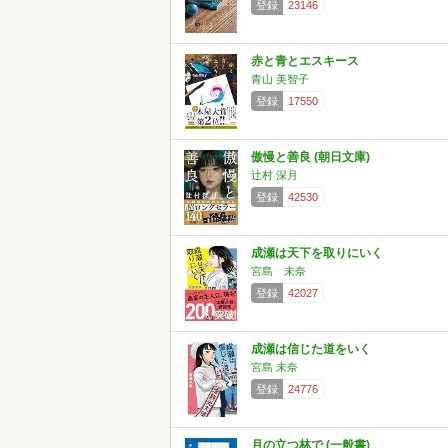
登録
23146
赤と青とエスキース
青山 美智子
登録
17550
傲慢と善良 (朝日文庫)
辻村 深月
登録
42530
成瀬は天下を取りにいく
宮島 未奈
登録
42027
成瀬は信じた道をいく
宮島 未奈
登録
24776
月の立つ林で (一般書)