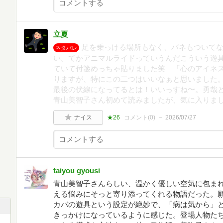
立夏
足を乗っける場所もなく、バネもついて
ネタバレ
い。てかアニマルライドっていうんだこういう遊
ていて付箋めっちゃ貼りました笑 「心のアイネ
りますが、特にこの二つはいいなぁと思いました。
最後の伏線になってるとは！いいっすね〜。勇哉
青山美智子さん初めて読みましたが、気に入りま
ナイス
★26
コメント(
0
)
2026/07/27
taiyou gyousi
青山美智子さんらしい、温かく優しい空気に包ま
える悩みにそっと寄り添ってくれる物語だった。
カバの遊具という設定が絶妙で、「病は気から」
きっかけになっているように感じた。登場人物た