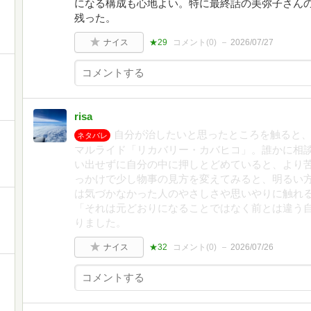
になる構成も心地よい。特に最終話の美弥子さん
残った。
ナイス
★29
コメント(
0
)
2026/07/27
risa
自分が治したいと思ったところを触ると
ネタバレ
マルライド「リカバリー・カバヒコ」。誰かに相
い出せずに自分の中に押しとどめていると、より
っかけで少し物事の見方を変えてみると、明るい
は気づかなかった人のやさしさや思いやりに触れ
「それは元どおりになることではなく前とは違う
りました。
ナイス
★32
コメント(
0
)
2026/07/26