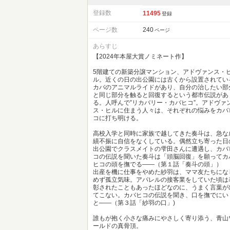
登録数
11495
登録
ページ数
240
ページ
あらすじ
【2024年本屋大賞ノミネート作】
5階建ての新築分譲マンション、アドヴァンス・
ル。近くの日の出公園には古くから設置されてい
カバのアニマルライドがあり、自分の治したい部
と同じ部分を触ると回復するという都市伝説があ
る。人呼んで”リカバリー・カバヒコ”。アドヴァ
ス・ヒルに住まう人々は、それぞれの悩みをカバ
コに打ち明ける。
高校入学と同時に家族で越してきた奏斗は、急な
績不振に自信をなくしている。偶然立ち寄った日
出公園でクラスメイトの雫田さんに遭遇し、カバ
コの伝説を聞いた奏斗は「頭脳回復」を願ってカ
ヒコの頭を撫でる――（第１話「奏斗の頭」）
出産を機に仕事をやめた紗羽は、ママ友たちにな
めず孤立気味。アパレルの接客業をしていた頃は
彰されたこともあったほどなのに、うまく言葉が
てこない。カバヒコの伝説を聞き、口を撫でにい
と――（第３話「紗羽の口」)
誰もが抱く小さな痛みにやさしく寄り添う、青山
ールドの真骨頂。