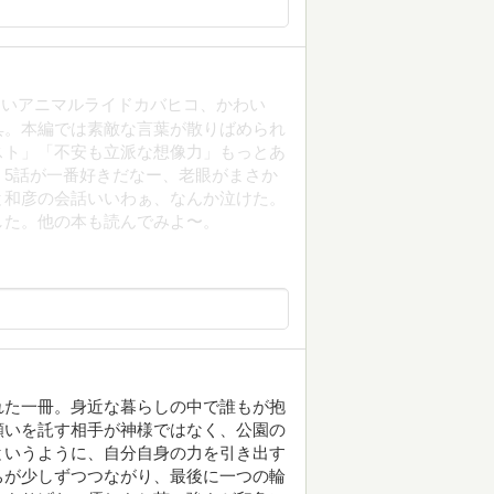
ないアニマルライドカバヒコ、かわい
具。本編では素敵な言葉が散りばめられ
スト」「不安も立派な想像力」もっとあ
5話が一番好きだなー、老眼がまさか
と和彦の会話いいわぁ、なんか泣けた。
した。他の本も読んでみよ〜。
れた一冊。身近な暮らしの中で誰もが抱
願いを託す相手が神様ではなく、公園の
というように、自分自身の力を引き出す
ちが少しずつつながり、最後に一つの輪