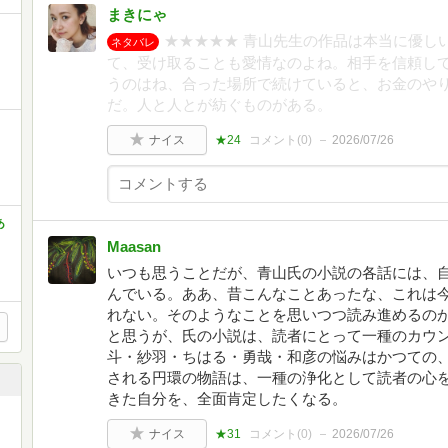
まきにゃ
★★★★★ 青山先生の作品は本当に優し
ネタバレ
て、受け取ることも愛情なのよね。相手を信頼して
うのはね、合った場所で続けていると、お金のや
だ。人と人とが紡ぐものがある。
ナイス
★24
コメント(
0
)
2026/07/26
あ
Maasan
いつも思うことだが、青山氏の小説の各話には、
んでいる。ああ、昔こんなことあったな、これは
れない。そのようなことを思いつつ読み進めるの
と思うが、氏の小説は、読者にとって一種のカウ
斗・紗羽・ちはる・勇哉・和彦の悩みはかつての
される円環の物語は、一種の浄化として読者の心
きた自分を、全面肯定したくなる。
ナイス
★31
コメント(
0
)
2026/07/26