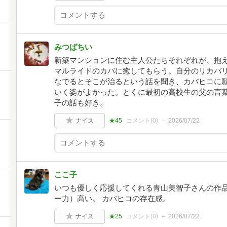
みつばちい
新築マンションに住む主人公たちそれぞれが、抱
マルライドのカバに癒してもらう。自分のリカバ
なでるとそこが治るという話を聞き、カバヒコに
いく姿がよかった。とくに最初の高校生の父の言葉
子の話も好き。
ナイス
★45
コメント(
0
)
2026/07/22
ここ子
いつも優しく応援してくれる青山美智子さんの作
ー力）高い。 カバヒコの存在感。
ナイス
★25
コメント(
0
)
2026/07/22