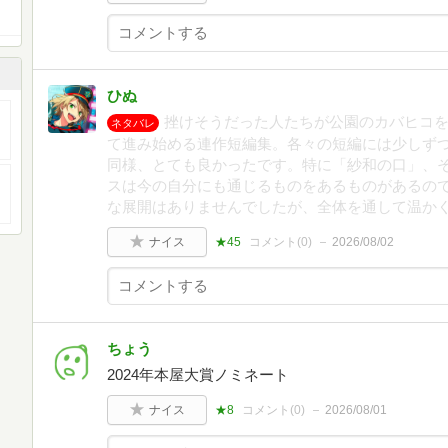
ひぬ
挫けそうだった人たちが公園のカバヒコ
ネタバレ
て進み始める連作短編集。各々の短編には少しず
同様、とても良かったです。特に「紗和の口」、
スは今の自分にも通じるものをあるものがあるの
な展開はありませんでしたが、全体を通して温か
ナイス
★45
コメント(
0
)
2026/08/02
ちょう
2024年本屋大賞ノミネート
ナイス
★8
コメント(
0
)
2026/08/01