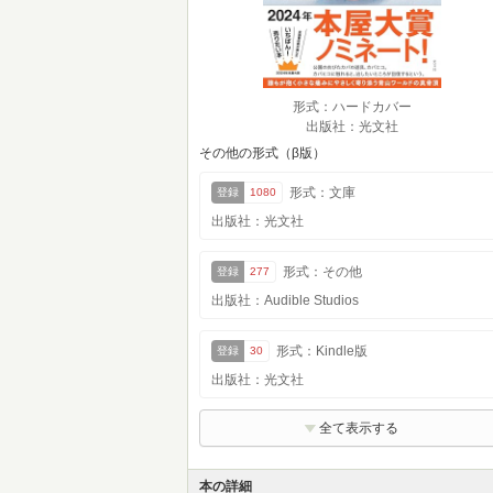
形式：ハードカバー
出版社：光文社
その他の形式（β版）
形式：文庫
登録
1080
出版社：光文社
形式：その他
登録
277
出版社：Audible Studios
形式：Kindle版
登録
30
出版社：光文社
全て表示する
本の詳細