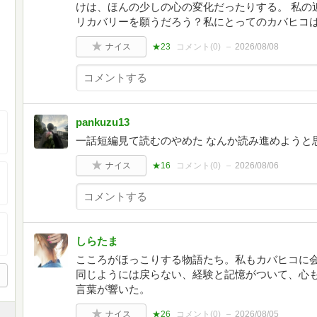
けは、ほんの少しの心の変化だったりする。 私の
リカバリーを願うだろう？私にとってのカバヒコ
ナイス
★23
コメント(
0
)
2026/08/08
pankuzu13
一話短編見て読むのやめた なんか読み進めようと
ナイス
★16
コメント(
0
)
2026/08/06
しらたま
こころがほっこりする物語たち。私もカバヒコに
同じようには戻らない、経験と記憶がついて、心
言葉が響いた。
ナイス
★26
コメント(
0
)
2026/08/05