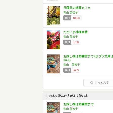
月曜日の抹茶カフェ
青山 美智子
登録
10347
ただいま神様当番
青山 美智子
登録
6780
お探し物は図書室まで (ポプラ文庫 
14-1)
青山 美智子
登録
6453
もっと見る
この本を読んだ人がよく読む本
お探し物は図書室まで
青山 美智子