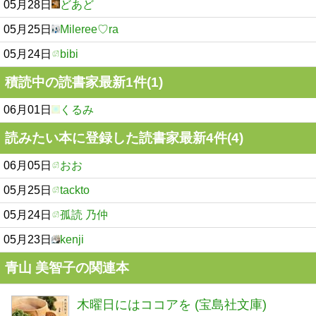
05月28日
どあど
05月25日
Mileree♡ra
05月24日
bibi
積読中の読書家最新1件(1)
06月01日
くるみ
読みたい本に登録した読書家最新4件(4)
06月05日
おお
05月25日
tackto
05月24日
孤読 乃仲
05月23日
kenji
青山 美智子の関連本
木曜日にはココアを (宝島社文庫)