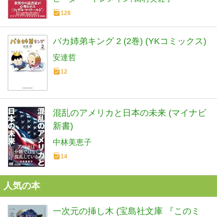
128
バカ姉弟キング 2 (2巻) (YKコミックス)
安達哲
12
混乱のアメリカと日本の未来 (マイナビ
新書)
中林美恵子
14
人気の本
一次元の挿し木 (宝島社文庫 『このミ