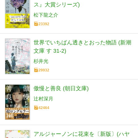
ス』大賞シリーズ)
松下龍之介
23392
世界でいちばん透きとおった物語 (新潮
文庫 す 31-2)
杉井光
29932
傲慢と善良 (朝日文庫)
辻村深月
42464
アルジャーノンに花束を〔新版〕(ハヤ