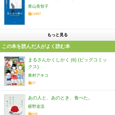
青山美智子
12887
もっと見る
この本を読んだ人がよく読む本
まるさんかくしかく (6) (ビッグコミッ
クス)
東村アキコ
27
あの人と、あのとき、食べた。
椹野道流
529