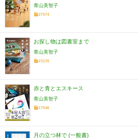
青山美智子
27574
お探し物は図書室まで
青山美智子
23135
赤と青とエスキース
青山美智子
17546
月の立つ林で (一般書)