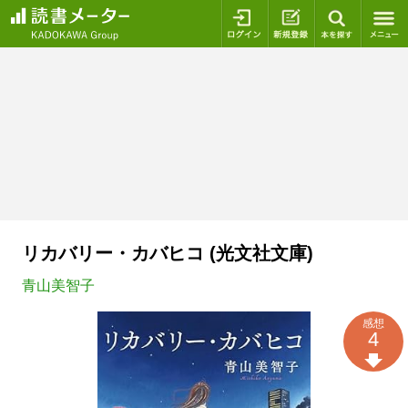
ログイン
新規登録
本を探
リカバリー・カバヒコ (光文社文庫)
青山美智子
感想
4