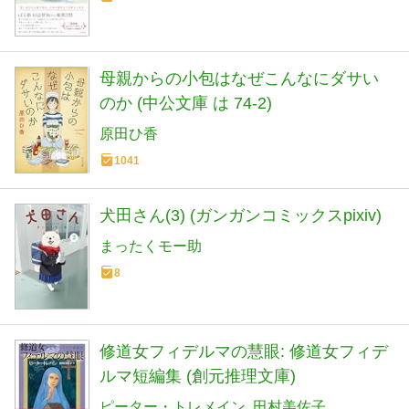
母親からの小包はなぜこんなにダサい
のか (中公文庫 は 74-2)
原田ひ香
1041
犬田さん(3) (ガンガンコミックスpixiv)
まったくモー助
8
修道女フィデルマの慧眼: 修道女フィデ
ルマ短編集 (創元推理文庫)
ピーター・トレメイン
田村美佐子