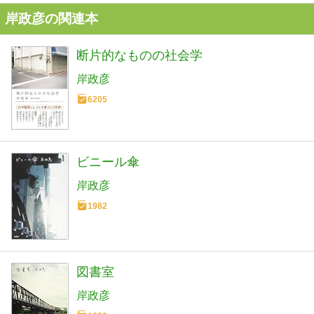
岸政彦の関連本
断片的なものの社会学
岸政彦
6205
ビニール傘
岸政彦
1982
図書室
岸政彦