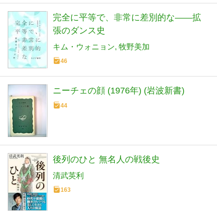
完全に平等で、非常に差別的な――拡
張のダンス史
キム・ウォニョン
牧野美加
46
ニーチェの顔 (1976年) (岩波新書)
44
後列のひと 無名人の戦後史
清武英利
163