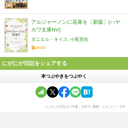
アルジャーノンに花束を〔新版〕(ハヤ
カワ文庫NV)
ダニエル・キイス
小尾芙佐
24150
にがにが日記をシェアする
本つぶやきをつぶやく
にがにが日記
の
評価
100
％
感想・レビュー
1
件