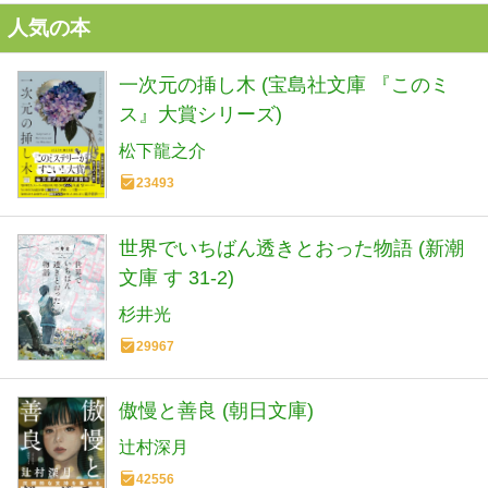
人気の本
一次元の挿し木 (宝島社文庫 『このミ
ス』大賞シリーズ)
松下龍之介
23493
世界でいちばん透きとおった物語 (新潮
文庫 す 31-2)
杉井光
29967
傲慢と善良 (朝日文庫)
辻村深月
42556