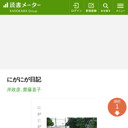
ログイン
新規登録
本を探
にがにが日記
岸政彦
,
齋藤直子
感想
1