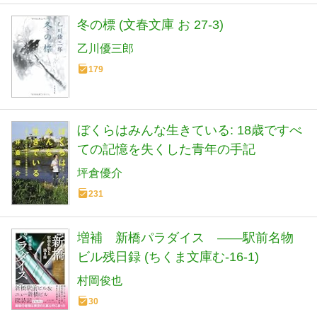
冬の標 (文春文庫 お 27-3)
乙川優三郎
179
ぼくらはみんな生きている: 18歳ですべ
ての記憶を失くした青年の手記
坪倉優介
231
増補 新橋パラダイス ――駅前名物
ビル残日録 (ちくま文庫む-16-1)
村岡俊也
30