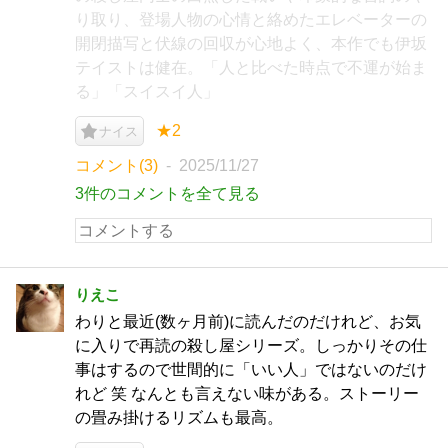
り取り、登場人物の心情と絡めたエレベーターの
開閉描写と伏線の回収が心地よく、本作でも伊坂
テイストは健在。「人と比べた時点で不運が始ま
る」「スイスイ人」
★2
ナイス
コメント(3)
2025/11/27
3件のコメントを全て見る
りえこ
わりと最近(数ヶ月前)に読んだのだけれど、お気
に入りで再読の殺し屋シリーズ。しっかりその仕
事はするので世間的に「いい人」ではないのだけ
れど 笑 なんとも言えない味がある。ストーリー
の畳み掛けるリズムも最高。