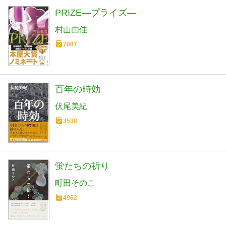
PRIZE―プライズ―
村山由佳
7087
百年の時効
伏尾美紀
3538
蛍たちの祈り
町田そのこ
4962