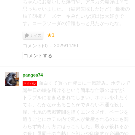
ちゃんにお願いした爆竹や、アスカの爆弾は？て
思っちゃいました。（結局失敗したけど） 最後の
柚子胡椒チーズケーキみたいな演出は大好きで
す。コーラソーダの活躍もっと見たかったな。
★1
ナイス
コメント(0)
2025/11/30
pangea74
面白くて買った翌日に一気読み。ホテルで
ネタバレ
誕生日の絵を届けるという簡単な仕事のはずが、
トラブルに巻き込まれてしまい、ホテルを出たく
ても、なかなか出ることができない不運な殺し
屋、七尾の悪戦苦闘を描くエンタメ作。ページを
追うごとにホテル内で死人が量産されるのにも関
わらず終わり方にほっこりした。殺るか殺れるか
の殺し屋同士の白熱した戦いや印象的な台詞のや