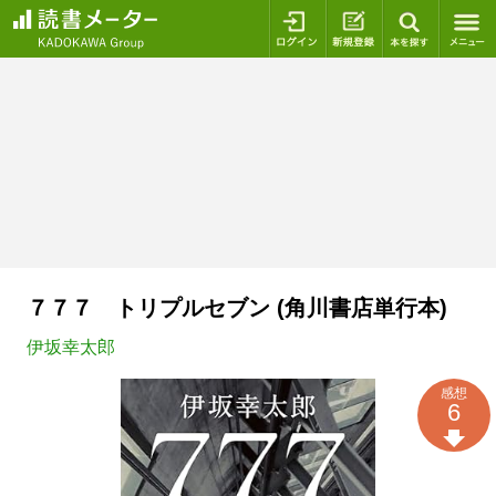
ログイン
新規登録
本を探
７７７ トリプルセブン (角川書店単行本)
伊坂幸太郎
感想
6