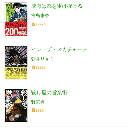
成瀬は都を駆け抜ける
宮島未奈
12776
イン・ザ・メガチャーチ
朝井リョウ
22288
殺し屋の営業術
野宮有
9390