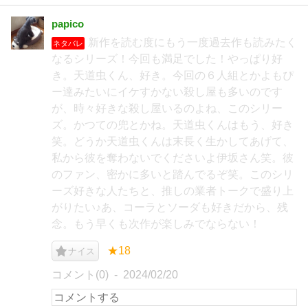
papico
新作を読む度にもう一度過去作も読みたく
ネタバレ
なるシリーズ！今回も満足でした！やっぱり好
き。天道虫くん、好き。今回の６人組とかよもぴ
ー達みたいにイケすかない殺し屋も多いのです
が、時々好きな殺し屋いるのよね、このシリー
ズ。かつての兜とかね。天道虫くんはもう、好き
笑。どうか天道虫くんは末長く生かしてあげて、
私から彼を奪わないでくださいよ伊坂さん笑。彼
のファン、密かに多いと踏んでるぞ笑。このシリ
ーズ好きな人たちと、推しの業者トークで盛り上
がりたい♪あ、コーラとソーダも好きだから、残
念。もう早くも次作が楽しみでならない！
★18
ナイス
コメント(0)
2024/02/20