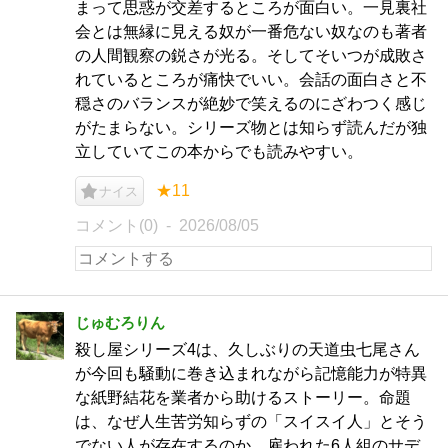
まって思惑が交差するところが面白い。一見裏社
会とは無縁に見える奴が一番危ない奴なのも著者
の人間観察の鋭さが光る。そしてそいつが成敗さ
れているところが痛快でいい。会話の面白さと不
穏さのバランスが絶妙で笑えるのにざわつく感じ
がたまらない。シリーズ物とは知らず読んだが独
立していてこの本からでも読みやすい。
★11
ナイス
コメント(0)
2026/08/05
じゅむろりん
殺し屋シリーズ4は、久しぶりの天道虫七尾さん
が今回も騒動に巻き込まれながら記憶能力が特異
な紙野結花を業者から助けるストーリー。命題
は、なぜ人生苦労知らずの「スイスイ人」とそう
でない人が存在するのか。雇われた6人組のサデ