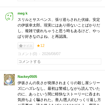
meg k
スリルとサスペンス、張り巡らされた伏線。安定
の伊坂幸太郎。現実にはあり得ないことばかりだ
し、複雑で疲れちゃうと思う時もあるけど、やっ
ぱり好きなのよね、と再認識。
★12
ナイス
コメント(0)
2026/08/07
Nackey0505
伊坂さんの良さが発揮されまくりの殺し屋シリー
ズにハズレなし。最初は警戒しながら読んでいた
のに、あっという間に軽快なストーリーに呑まれ
気持ちよく騙された。善人/悪人のひっくり返し方