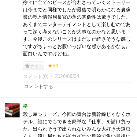
徐々に全てのピースが合わさっていくストーリー
は今までと同様でしたが最後で明らかになる裏稼
業の乾と情報局長官の蓬の関係性は驚きでした。
あくまでエンターテイメントとして楽しむのであ
って深く考えないことが大事なのかなと思いま
す。今後このシリーズはまだまだ続きそうな感じ
ですがちょっとお腹いっぱいな感があるかなぁ。
面白いんですけどね。
★64
ナイス
コメント(0)
2026/08/04
柊
殺し屋シリーズ。今回の舞台は新幹線じゃなくホ
テル。誰にでもできる簡単な「仕事」を請け負っ
た、出られそうで出られないみんな大好き天道虫
くん。殺し屋たちがそれぞれの目的で集い最後に