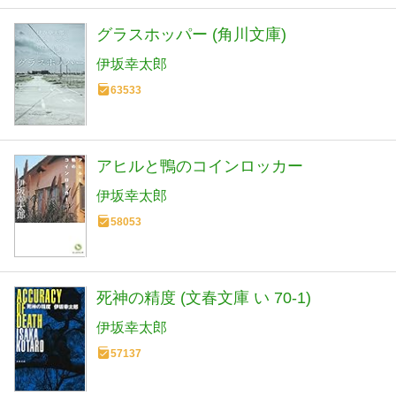
グラスホッパー (角川文庫)
伊坂幸太郎
63533
アヒルと鴨のコインロッカー
伊坂幸太郎
58053
死神の精度 (文春文庫 い 70-1)
伊坂幸太郎
57137