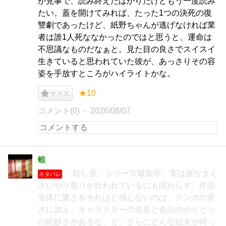
が見事で、読み終えたばかりだけどもう一度読み
たい。蓋を開けてみれば、たった1つの決死の復
讐劇であったけど、紙野ちゃんが逃げなければ業
者は誰1人死ななかったのではと思うと、運命は
不思議なものだなぁと。見た目の良さでスイスイ
生きていると思われていた彼が、あっさりその容
姿を手放すところがハイライトかな。
★10
ナイス
コメント(0)
2026/08/07
蝦
「殺し屋」シリーズ最新作。実は血なまぐ
ネタバレ
さいやり取りが行われているにも関わらず、作品
全体に重さをそれほど感じないのは、テンポの良
さに加え、キャラクターの造形と会話のやりとり
の絶妙さがあるな、と。さらにどんな結末が待っ