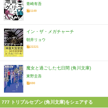
青崎有吾
1149
イン・ザ・メガチャーチ
朝井リョウ
22221
魔女と過ごした七日間 (角川文庫)
東野圭吾
690
777 トリプルセブン (角川文庫)をシェアする