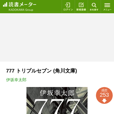
ログイン
新規登録
本を探
777 トリプルセブン (角川文庫)
伊坂幸太郎
感想
253