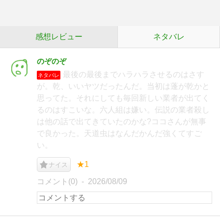
感想レビュー
ネタバレ
のぞのぞ
最後の最後までハラハラさせるのはさす
ネタバレ
が。乾、いいヤツだったんだ。当初は蓬が乾かと
思ってた。それにしても毎回新しい業者が出てく
るのはすこいな。六人組は嫌い。伝説の業者殺し
は他の話で出てきていたのかな?ココさんが無事
で良かった。天道虫はなんだかんだ強くてすご
い。
★1
ナイス
コメント(0)
2026/08/09