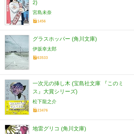
2)
宮島未奈
1456
グラスホッパー (角川文庫)
伊坂幸太郎
63533
一次元の挿し木 (宝島社文庫 『このミ
ス』大賞シリーズ)
松下龍之介
23476
地雷グリコ (角川文庫)