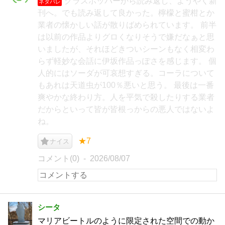
グラスホッパーから読み返し、ようやく新
ネタバレ
刊へ。でも読み返して良かった。檸檬と蜜柑とか
業者の懐かしい話が散りばめられています。 前半
は以前の作品よりグロくなりそうで嫌だなぁと思
いましたが、それほどきついシーンもなく相変わ
らず軽妙な会話に伊坂作品っぽさを感じます。 個
人的にはソーダが可哀想すぎる。コーラについて
もあれは天道虫が100％悪いと思う。 最後は一番
爽やかな終わり方。人を平気で殺したりする業者
だからといって皆が皆根っからの悪人ではないよ
ね。
★7
ナイス
コメント(0)
2026/08/07
シータ
マリアビートルのように限定された空間での動か