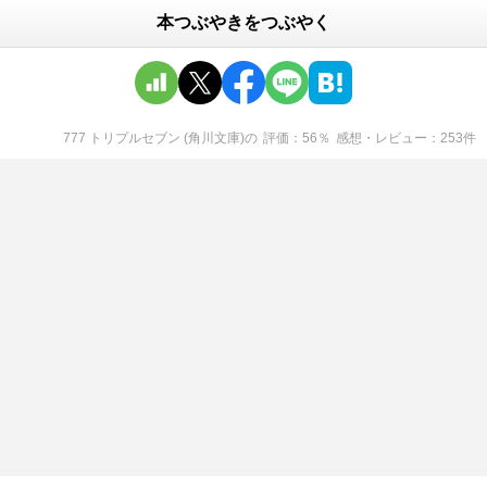
本つぶやきをつぶやく
777 トリプルセブン (角川文庫)
の
評価
56
％
感想・レビュー
253
件