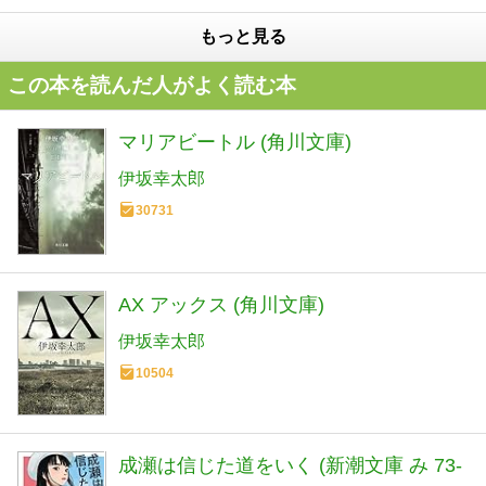
もっと見る
この本を読んだ人がよく読む本
マリアビートル (角川文庫)
伊坂幸太郎
30731
AX アックス (角川文庫)
伊坂幸太郎
10504
成瀬は信じた道をいく (新潮文庫 み 73-