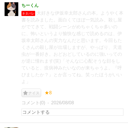
ちーくん
大好きな伊坂幸太郎さんの本。ようやく本
ネタバレ
書を読みました。面白くてほぼ一気読み。殺し屋
がでてきて、戦闘シーンがめちゃくちゃ多いの
に、怖いというより愉快な感じで読めるのは、伊
坂幸太郎さんの実力なんだと思います。今回もた
くさんの殺し屋が出場しますが、やっぱり、天道
虫が一番好き。おどおどしているのに強いっての
が逆に憧れます(笑)「そんなに心配そうな顔をし
ていると、疫病神みたいなのが来ちゃうよ。『呼
びましたか？』とか言ってね。笑ったほうがいい
よ」
★8
ナイス
コメント(0)
2026/08/08