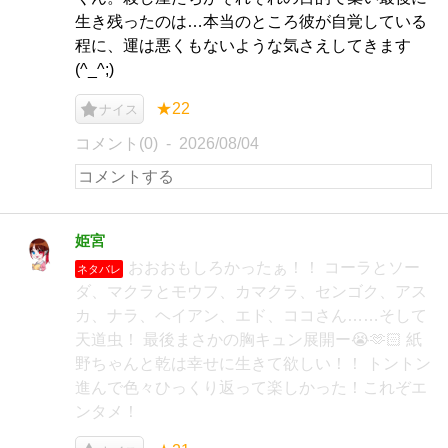
生き残ったのは…本当のところ彼が自覚している
程に、運は悪くもないような気さえしてきます
(^_^;)
★22
ナイス
コメント(0)
2026/08/04
姫宮
おおおもしろかったぁ！！ コーラとソー
ネタバレ
ダ、マクラとモウフ、カマクラ、センゴク、アス
カ、ナラ、ヘイアン、エド、ココさん……そして
天道虫！ 最後まさかの胸キュン展開ー😭🫶🏻 紙
野ちゃんと乾は幸せに生きて欲しい！！ トントン
進んで色々ひっくり返って楽しかった！これぞエ
ンタメ！