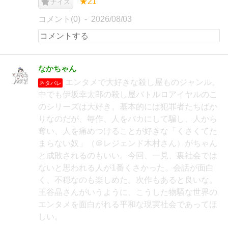
★21
ナイス
コメント(0)
2026/08/03
なかちゃん
エンタメで大好きな殺し屋ものジャンル。
ネタバレ
中でも伊坂幸太郎の殺し屋バトルロアイヤルのこ
のシリーズは大好き。基本的には犯罪者たちばか
りなのだが、毎作、人をバカにして騙し、人から
奪い、人を痛めつけることが好きな「くさくてた
まらない奴」（＠レジェンド木村さん）がちゃん
と成敗されるのもいい。今回、一見、裏社会では
ないと思われる人が1番くさかった。会話が面白
く、不穏なのも楽しめた。次作もあると良いな。
王谷晶さんがいうように、こうした物騒な世界の
エンタメを面白がれる平和な現実社会であってほ
しい。