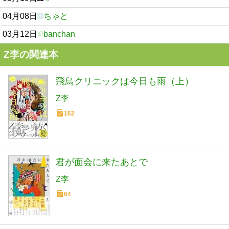
04月08日
ちゃと
03月12日
banchan
Z李の関連本
飛鳥クリニックは今日も雨（上）
Z李
162
君が面会に来たあとで
Z李
64