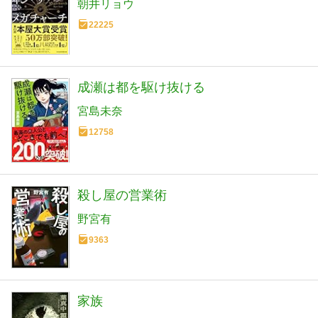
朝井リョウ
22225
成瀬は都を駆け抜ける
宮島未奈
12758
殺し屋の営業術
野宮有
9363
家族