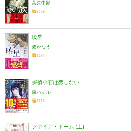
葉真中顕
2652
暁星
湊かなえ
9074
探偵小石は恋しない
森バジル
6778
ファイア・ドーム (上)