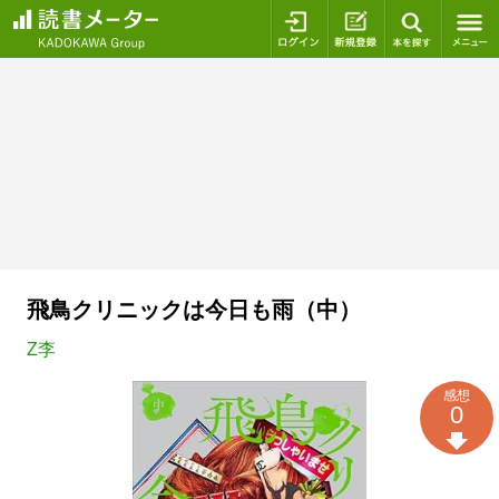
ログイン
新規登録
本を探
飛鳥クリニックは今日も雨（中）
Z李
感想
0