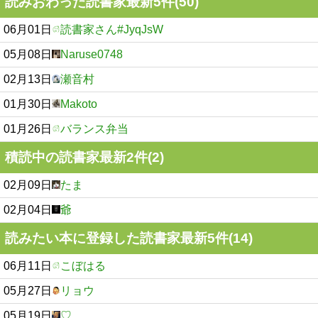
読みおわった読書家最新5件(50)
06月01日
読書家さん#JyqJsW
05月08日
Naruse0748
02月13日
瀬音村
01月30日
Makoto
01月26日
バランス弁当
積読中の読書家最新2件(2)
02月09日
たま
02月04日
爺
読みたい本に登録した読書家最新5件(14)
06月11日
こぼはる
05月27日
リョウ
05月19日
♡