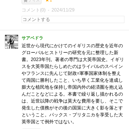
ナイス
コメント(0)
2024/11/29
サアベドラ
近世から現代にかけてのイギリスの歴史を近年の
グローバルヒストリーの研究を元に整理した新
書。2023年刊。著者の専門は大英帝国史。イギリ
スを大英帝国たらしめたのはライバルのスペイン
やフランスに先んじて財政=軍事国家体制を整え
て両国に勝利したこと、いち早く工業化を達成し
膨大な植民地を保持し帝国内外の経済圏を抱え込
んだことなどによる。本書で繰り返し描かれるの
は、近世以降の戦争は莫大な費用を要し、そこで
発生した債務がその後の国策に大きく影を落とす
ということ。パックス・ブリタニカを享受した大
英帝国とて例外ではない。