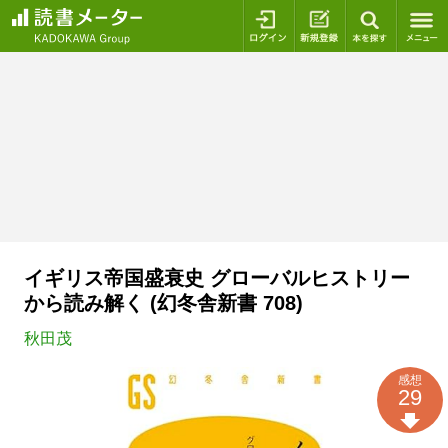
ログイン
新規登録
本を探
イギリス帝国盛衰史 グローバルヒストリー
から読み解く (幻冬舎新書 708)
秋田茂
感想
29