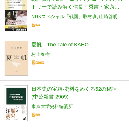
トリーで読み解く信長・秀吉・家康の
対外戦略 (集英社新書)
NHKスペシャル「戦国」取材班
山崎啓明
64
夏帆 The Tale of KAHO
村上春樹
3003
日本史の宝箱-史料をめぐる52の秘話
(中公新書 2909)
東京大学史料編纂所
99