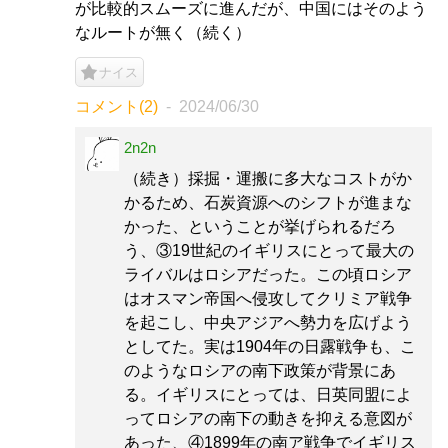
が比較的スムーズに進んだが、中国にはそのよう
なルートが無く（続く）
ナイス
コメント(2)
2024/06/30
2n2n
（続き）採掘・運搬に多大なコストがか
かるため、石炭資源へのシフトが進まな
かった、ということが挙げられるだろ
う、③19世紀のイギリスにとって最大の
ライバルはロシアだった。この頃ロシア
はオスマン帝国へ侵攻してクリミア戦争
を起こし、中央アジアへ勢力を広げよう
としてた。実は1904年の日露戦争も、こ
のようなロシアの南下政策が背景にあ
る。イギリスにとっては、日英同盟によ
ってロシアの南下の動きを抑える意図が
あった、④1899年の南ア戦争でイギリス