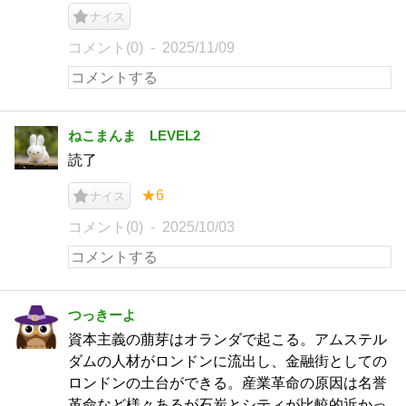
ナイス
コメント(0)
2025/11/09
ねこまんま LEVEL2
読了
★6
ナイス
コメント(0)
2025/10/03
つっきーよ
資本主義の萠芽はオランダで起こる。アムステル
ダムの人材がロンドンに流出し、金融街としての
ロンドンの土台ができる。産業革命の原因は名誉
革命など様々あるが石炭とシティが比較的近かっ