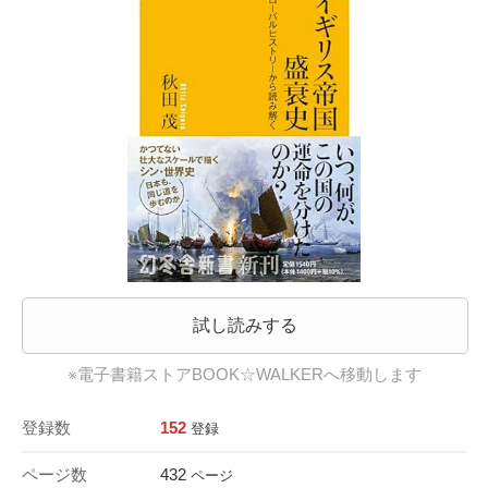
試し読みする
※電子書籍ストアBOOK☆WALKERへ移動します
登録数
152
登録
ページ数
432
ページ