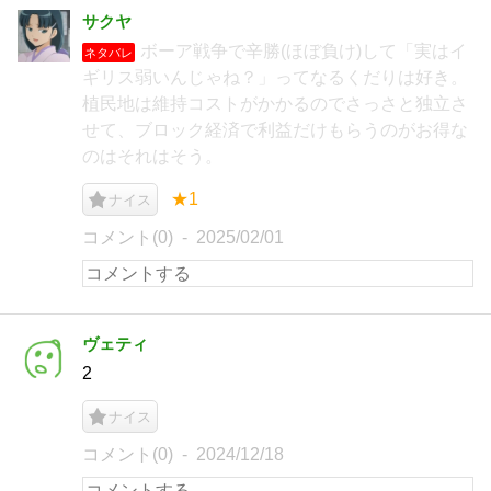
サクヤ
ボーア戦争で辛勝(ほぼ負け)して「実はイ
ネタバレ
ギリス弱いんじゃね？」ってなるくだりは好き。
植民地は維持コストがかかるのでさっさと独立さ
せて、ブロック経済で利益だけもらうのがお得な
のはそれはそう。
★1
ナイス
コメント(0)
2025/02/01
ヴェティ
2
ナイス
コメント(0)
2024/12/18