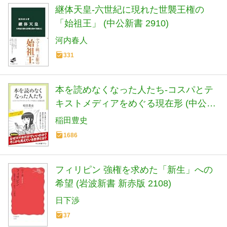
継体天皇-六世紀に現れた世襲王権の
「始祖王」 (中公新書 2910)
河内春人
331
本を読めなくなった人たち-コスパとテ
キストメディアをめぐる現在形 (中公新
書ラクレ 861)
稲田豊史
1686
フィリピン 強権を求めた「新生」への
希望 (岩波新書 新赤版 2108)
日下渉
37