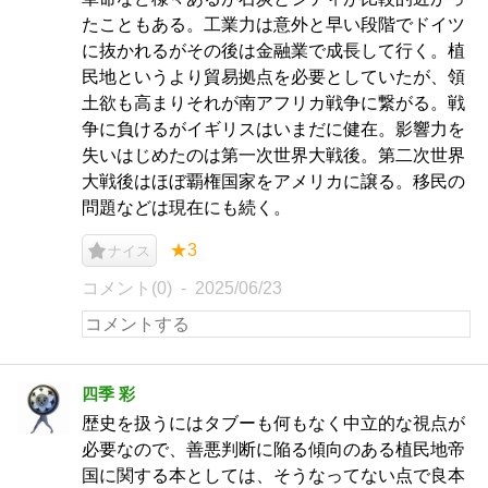
たこともある。工業力は意外と早い段階でドイツ
に抜かれるがその後は金融業で成長して行く。植
民地というより貿易拠点を必要としていたが、領
土欲も高まりそれが南アフリカ戦争に繋がる。戦
争に負けるがイギリスはいまだに健在。影響力を
失いはじめたのは第一次世界大戦後。第二次世界
大戦後はほぼ覇権国家をアメリカに譲る。移民の
問題などは現在にも続く。
★3
ナイス
コメント(0)
2025/06/23
四季 彩
歴史を扱うにはタブーも何もなく中立的な視点が
必要なので、善悪判断に陥る傾向のある植民地帝
国に関する本としては、そうなってない点で良本