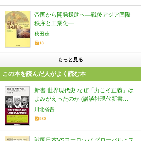
帝国から開発援助へ―戦後アジア国際
秩序と工業化―
秋田茂
18
もっと見る
この本を読んだ人がよく読む本
新書 世界現代史 なぜ「力こそ正義」は
よみがえったのか (講談社現代新書
2798)
川北省吾
980
戦国日本VSヨーロッパ グローバルヒス