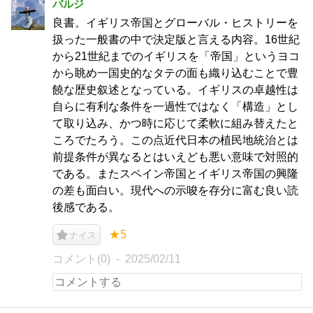
バルジ
良書。イギリス帝国とグローバル・ヒストリーを
扱った一般書の中で決定版と言える内容。16世紀
から21世紀までのイギリスを「帝国」というヨコ
から眺め一国史的なタテの面も織り込むことで豊
饒な歴史叙述となっている。イギリスの卓越性は
自らに有利な条件を一過性ではなく「構造」とし
て取り込み、かつ時に応じて柔軟に組み替えたと
ころでたろう。この点近代日本の植民地統治とは
前提条件が異なるとはいえども悪い意味で対照的
である。またスペイン帝国とイギリス帝国の興隆
の差も面白い。現代への示唆を存分に富む良い読
後感である。
★5
ナイス
コメント(0)
2025/02/11