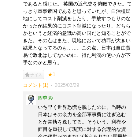
であると感じた。 英国の近代史を俯瞰できた。て
っきり軍事帝国であると思っていたが、自治植民
地にしてコスト削減をしたり、手放すつもりのな
かったが結果的にコスト削減になったり、どちら
かというと経済的意識の高い国だと知ることがで
きた。その点はまた、現地において功罪が大きい
結果となってるのも……。この点、日本は自由貿
易で敗北はしてないのに、得た利潤の使い方が下
手なのかと思う。
★1
ナイス
コメント(1)
2025/03/29
四季 彩
いち早く世界恐慌を脱したのに、当時の
日本はその余力を全部軍事費に注ぎ込む
とか常軌を逸してる。そういう、利権や
面目を重視して現実に対する合理的な資
金の移動ができない(考えられない国民性