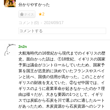
分かりやすかった
★2
ナイス
コメント(0)
2024/09/17
2n2n
大航海時代の16世紀から現代までのイギリスの歴
史。面白かった話は、①18世紀、イギリスの国家
予算は議会がコントロールしていたため、国家予
算を国王が恣意的に決めていたフランスやスペイ
ンと比べ、国債の信用が高かった。このことがイ
ギリスの財政を支えていた、②なぜ中国では、イ
ギリスのように産業革命が起きなかったのか？理
由は様々だが、大きな要因の1つとして、イギリ
スでは炭鉱から石炭を川で運ぶのに適したルート
があったため、木炭資源から石炭資源へのシフト