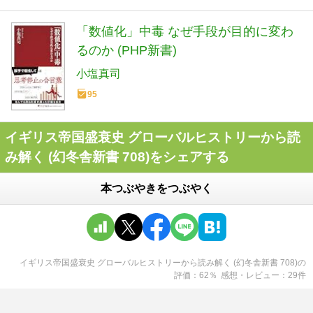
「数値化」中毒 なぜ手段が目的に変わ
るのか (PHP新書)
小塩真司
95
イギリス帝国盛衰史 グローバルヒストリーから読
み解く (幻冬舎新書 708)をシェアする
本つぶやきをつぶやく
イギリス帝国盛衰史 グローバルヒストリーから読み解く (幻冬舎新書 708)
の
評価
62
％
感想・レビュー
29
件