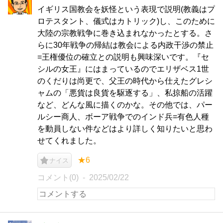
イギリス国教会を妖怪という表現で説明(教義はプ
ロテスタント、儀式はカトリック)し、このために
大陸の宗教戦争に巻き込まれなかったとする。さ
らに30年戦争の帰結は教会による内政干渉の禁止
=王権優位の確立との説明も興味深いです。『セ
シルの女王』にはまっているのでエリザベス1世
のくだりは尚更で、父王の時代から仕えたグレシ
ャムの「悪貨は良貨を駆逐する」、私掠船の活躍
など、どんな風に描くのかな。その他では、パー
ルシー商人、ボーア戦争でのインド兵=有色人種
を動員しない件などはより詳しく知りたいと思わ
せてくれました。
★6
ナイス
コメント(0)
2025/02/22