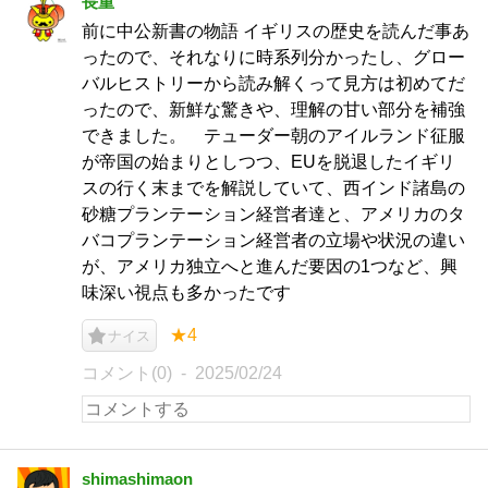
長重
前に中公新書の物語 イギリスの歴史を読んだ事あ
ったので、それなりに時系列分かったし、グロー
バルヒストリーから読み解くって見方は初めてだ
ったので、新鮮な驚きや、理解の甘い部分を補強
できました。 テューダー朝のアイルランド征服
が帝国の始まりとしつつ、EUを脱退したイギリ
スの行く末までを解説していて、西インド諸島の
砂糖プランテーション経営者達と、アメリカのタ
バコプランテーション経営者の立場や状況の違い
が、アメリカ独立へと進んだ要因の1つなど、興
味深い視点も多かったです
★4
ナイス
コメント(0)
2025/02/24
shimashimaon