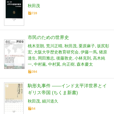
秋田茂
728
市民のための世界史
桃木至朗
荒川正晴
秋田茂
栗原麻子
坂尻彰
宏
大阪大学歴史教育研究会
伊藤一馬
猪原
達生
岡田雅志
後藤敦史
小林克則
高木純
一
中村薫
中村翼
向正樹
森本慶太
394
駒形丸事件 ――インド太平洋世界とイ
ギリス帝国 (ちくま新書)
秋田茂
細川道久
54