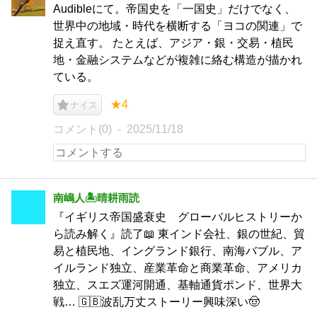
Audibleにて。帝国史を「一国史」だけでなく、
世界中の地域・時代を横断する「ヨコの関連」で
捉え直す。 たとえば、アジア・銀・交易・植民
地・金融システムなどが複雑に絡む構造が描かれ
ている。
★4
ナイス
コメント(0)
2025/11/18
南嶋人🏝️晴耕雨読
『イギリス帝国盛衰史 グローバルヒストリーか
ら読み解く』読了📖 東インド会社、銀の世紀、貿
易と植民地、イングランド銀行、南海バブル、ア
イルランド独立、産業革命と商業革命、アメリカ
独立、スエズ運河開通、基軸通貨ポンド、世界大
戦… 🇬🇧波乱万丈ストーリー興味深い🤠