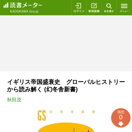
ログイン
新規登録
本を探
イギリス帝国盛衰史 グローバルヒストリー
から読み解く (幻冬舎新書)
秋田茂
感想
0