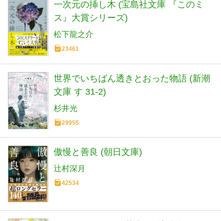
一次元の挿し木 (宝島社文庫 『このミ
ス』大賞シリーズ)
松下龍之介
23461
世界でいちばん透きとおった物語 (新潮
文庫 す 31-2)
杉井光
29955
傲慢と善良 (朝日文庫)
辻村深月
42534