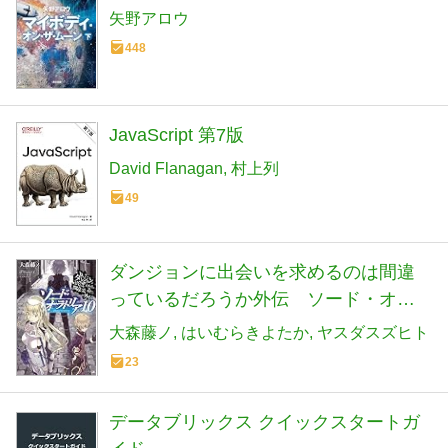
矢野アロウ
448
JavaScript 第7版
David Flanagan
村上列
49
ダンジョンに出会いを求めるのは間違
っているだろうか外伝 ソード・オラ
トリア１０ (GA文庫)
大森藤ノ
はいむらきよたか
ヤスダスズヒト
23
データブリックス クイックスタートガ