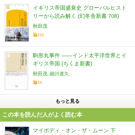
イギリス帝国盛衰史 グローバルヒスト
リーから読み解く (幻冬舎新書 708)
秋田茂
152
駒形丸事件 ――インド太平洋世界とイ
ギリス帝国 (ちくま新書)
秋田茂
細川道久
54
もっと見る
この本を読んだ人がよく読む本
マイボディ・オン・ザ・ムーン 下