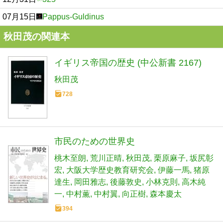
07月15日
Pappus-Guldinus
秋田茂の関連本
イギリス帝国の歴史 (中公新書 2167)
秋田茂
728
市民のための世界史
桃木至朗
荒川正晴
秋田茂
栗原麻子
坂尻彰
宏
大阪大学歴史教育研究会
伊藤一馬
猪原
達生
岡田雅志
後藤敦史
小林克則
高木純
一
中村薫
中村翼
向正樹
森本慶太
394