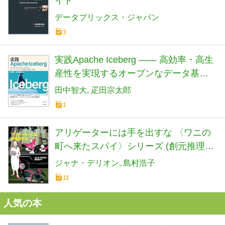
イド
データブリックス・ジャパン
3
実践Apache Iceberg —— 高効率・高生
産性を実現するオープンなデータ基盤
の構築と運用 エンジニア選書
田中智大
疋田宗太郎
1
アリゲーターには手を出すな 〈ワニの
町へ来たスパイ〉シリーズ (創元推理文
庫)
ジャナ・デリオン
島村浩子
11
人気の本