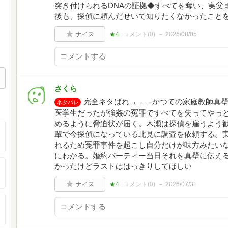
突き付けられるDNAの証拠◆すべてを奪い、実父
後も、探偵に頼んだせいで知りたくなかったこと
ナイス
★4
コメント(
0
)
2026/08/05
さくら
完全ネタばれ→→→かつての家庭教師真
ネタバレ
医学生だったが強姦の冤罪ですべてを失ってやっ
めるように脅迫状が届く。木瀬は探偵を雇うよう
輩で今探偵になっている北見に調査を依頼する。
れるため冤罪事件を起こし自分だけが味方みたい
にわかる。婚約パーティー当日それを真壁に伝え
かったけどラストははっきりしてほしい
ナイス
★4
コメント(
0
)
2026/07/31