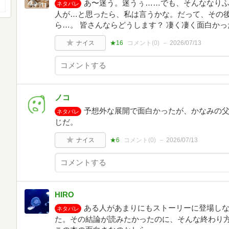
あ〜迷う。迷うぅ……でも、そんななり
ネタバレ
人が…と思ったら、私は言うかな。だって、その
ら…。 皆さんならどうします？ 凄く凄く面白か
ナイス
★16
コメント(
0
)
2026/07/13
ノコ
予想外な展開で面白かったが、かなみの
ネタバレ
じだ。
ナイス
★6
コメント(
0
)
2026/07/13
HIRO
ある人があまりにもストーリーに登場し
ネタバレ
た。その結論が読みたかったのに、そんな終わり