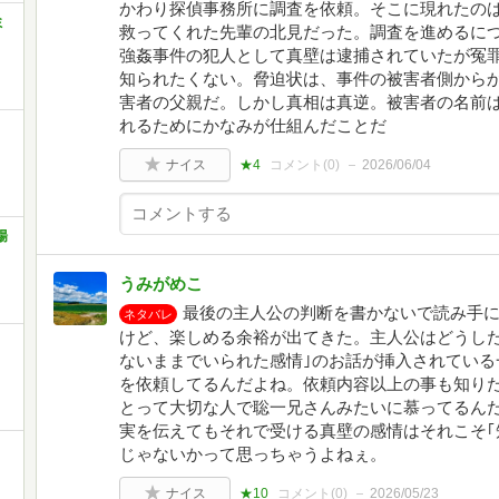
かわり探偵事務所に調査を依頼。そこに現れたの
ミ
救ってくれた先輩の北見だった。調査を進めるにつ
強姦事件の犯人として真壁は逮捕されていたが冤
知られたくない。脅迫状は、事件の被害者側から
害者の父親だ。しかし真相は真逆。被害者の名前
れるためにかなみが仕組んだことだ
ナイス
★4
コメント(
0
)
2026/06/04
場
うみがめこ
最後の主人公の判断を書かないで読み手
ネタバレ
けど、楽しめる余裕が出てきた。主人公はどうした
ないままでいられた感情｣のお話が挿入されている
を依頼してるんだよね。依頼内容以上の事も知り
とって大切な人で聡一兄さんみたいに慕ってるん
実を伝えてもそれで受ける真壁の感情はそれこそ｢
じゃないかって思っちゃうよねぇ。
ナイス
★10
コメント(
0
)
2026/05/23