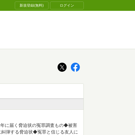
新規登録(無料)
ログイン
青年に届く脅迫状の冤罪調査もの◆被害
に糾弾する脅迫状◆冤罪と信じる友人に