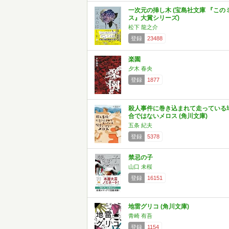
一次元の挿し木 (宝島社文庫 『この
ス』大賞シリーズ)
松下 龍之介
登録
23488
楽園
夕木 春央
登録
1877
殺人事件に巻き込まれて走っている
合ではないメロス (角川文庫)
五条 紀夫
登録
5378
禁忌の子
山口 未桜
登録
16151
地雷グリコ (角川文庫)
青崎 有吾
登録
1154