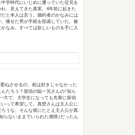
は中学時代にいじめに遭っていた従兄を
れ、見えてきた真実。4年前に起きた
罪だと本人は言う。婚約者のかなみには
か、痩せた男が手紙を投函していた。被
はかなみ。すべては欲しいものを手に入
に委ねさせるの、前は好きじゃなかった
んだろう？冒頭の聡一兄さんの｢知ら
一方で、大学生になっても先輩に探偵
たいって希望して。真壁さんは主人公に
だろうな。そんな彼にたとえ主人公が真
知らないままでいられた感情｣だったん