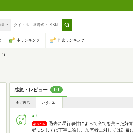
n和書
は
本ランキング
作家ランキング
-1)
感想・レビュー
121
全て表示
ネタバレ
a k
過去に暴行事件によって全てを失った好
ネタバレ
者に対しては丁寧に諭し、加害者に対しては乱暴