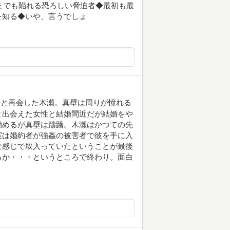
までも陥れる恐ろしい脅迫者◆最初も最
を知る◆いや、言うでしょ
壁と再会した木瀬。真壁は周りが憧れる
と出会えた女性と結婚間近だが結婚をや
勧めるが真壁は躊躇。木瀬はかつての先
実は婚約者が強姦の被害者で彼を手に入
な感じで取入っていたということが最後
るか・・・というところで終わり。面白