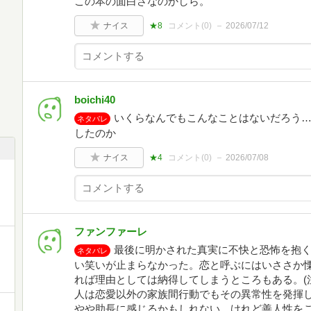
この本の面白さなのかしら。
ナイス
★8
コメント(
0
)
2026/07/12
boichi40
いくらなんでもこんなことはないだろう…
ネタバレ
したのか
ナイス
★4
コメント(
0
)
2026/07/08
ファンファーレ
最後に明かされた真実に不快と恐怖を抱
ネタバレ
い笑いが止まらなかった。恋と呼ぶにはいささか
れば理由としては納得してしまうところもある。(
人は恋愛以外の家族間行動でもその異常性を発揮
やや助長に感じるかもしれない。けれど善人性を