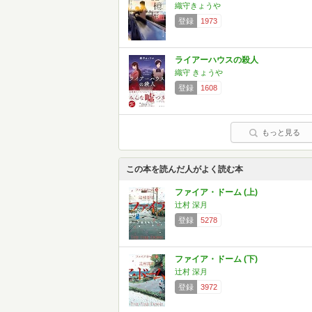
織守きょうや
登録
1973
ライアーハウスの殺人
織守 きょうや
登録
1608
もっと見る
この本を読んだ人がよく読む本
ファイア・ドーム (上)
辻村 深月
登録
5278
ファイア・ドーム (下)
辻村 深月
登録
3972