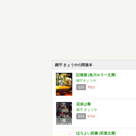
織守 きょうやの関連本
記憶屋 (角川ホラー文庫)
織守きょうや
登録
7012
花束は毒
織守 きょうや
登録
5714
ほろよい読書 (双葉文庫)