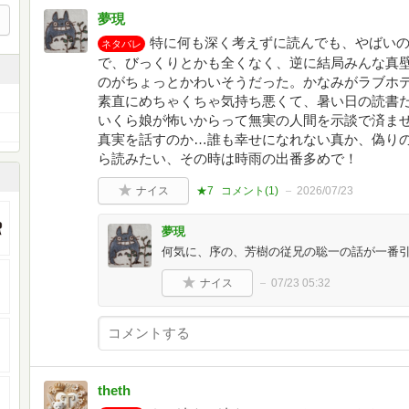
夢現
特に何も深く考えずに読んでも、やばい
ネタバレ
で、びっくりとかも全くなく、逆に結局みんな真
のがちょっとかわいそうだった。かなみがラブホ
素直にめちゃくちゃ気持ち悪くて、暑い日の読書
いくら娘が怖いからって無実の人間を示談で済ま
真実を話すのか…誰も幸せになれない真か、偽り
ら読みたい、その時は時雨の出番多めで！
ナイス
★7
コメント(
1
)
2026/07/23
夢現
何気に、序の、芳樹の従兄の聡一の話が一番
ナイス
07/23 05:32
theth