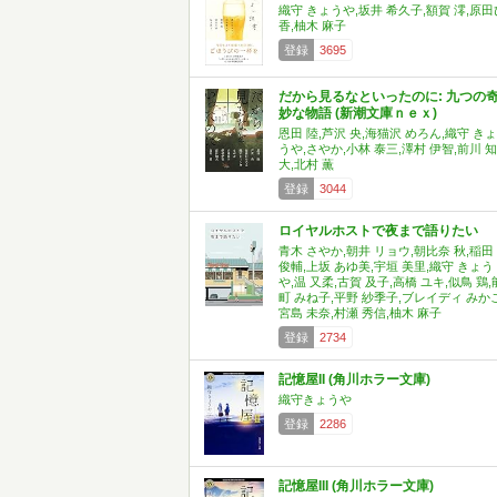
織守 きょうや,坂井 希久子,額賀 澪,原田
香,柚木 麻子
登録
3695
だから見るなといったのに: 九つの
妙な物語 (新潮文庫ｎｅｘ)
恩田 陸,芦沢 央,海猫沢 めろん,織守 きょ
うや,さやか,小林 泰三,澤村 伊智,前川 知
大,北村 薫
登録
3044
ロイヤルホストで夜まで語りたい
青木 さやか,朝井 リョウ,朝比奈 秋,稲田
俊輔,上坂 あゆ美,宇垣 美里,織守 きょう
や,温 又柔,古賀 及子,高橋 ユキ,似鳥 鶏,
町 みね子,平野 紗季子,ブレイディ みかこ
宮島 未奈,村瀬 秀信,柚木 麻子
登録
2734
記憶屋II (角川ホラー文庫)
織守きょうや
登録
2286
記憶屋III (角川ホラー文庫)