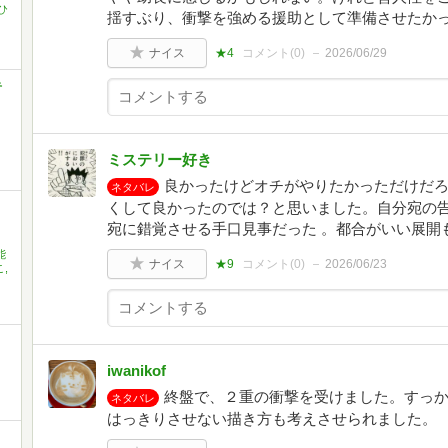
ひ
揺すぶり、衝撃を強める援助として準備させたか
ナイス
★4
コメント(
0
)
2026/06/29
奇
ミステリー好き
良かったけどオチがやりたかっただけだ
ネタバレ
くして良かったのでは？と思いました。自分宛の
宛に錯覚させる手口見事だった 。都合がいい展開
能
ナイス
★9
コメント(
0
)
2026/06/23
,
iwanikof
終盤で、２重の衝撃を受けました。すっ
ネタバレ
はっきりさせない描き方も考えさせられました。