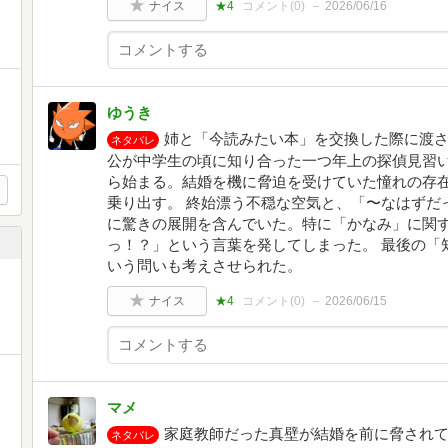
ナイス
★4
コメント(
0
)
2026/06/16
ゆうき
姉と「今読みたい本」を交換した際に渡さ
ネタバレ
公が中学生の頃に知り合った一つ年上の探偵見習
ら始まる。結婚を機に脅迫を受けていた憧れの存
乗り出す。 終始漂う不穏な空気と、「〜なはずだ
に驚きの展開を含んでいた。特に「かなみ」に関
っ！？」という言葉を発してしまった。 最後の「
いう問いも考えさせられた。
ナイス
★4
コメント(
0
)
2026/06/15
マメ
家庭教師だった真壁が結婚を前に脅され
ネタバレ