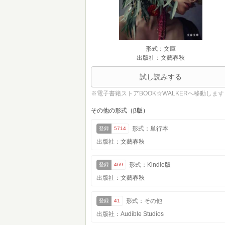
形式：文庫
出版社：文藝春秋
試し読みする
※電子書籍ストアBOOK☆WALKERへ移動します
その他の形式（β版）
形式：単行本
登録
5714
出版社：文藝春秋
形式：Kindle版
登録
469
出版社：文藝春秋
形式：その他
登録
41
出版社：Audible Studios