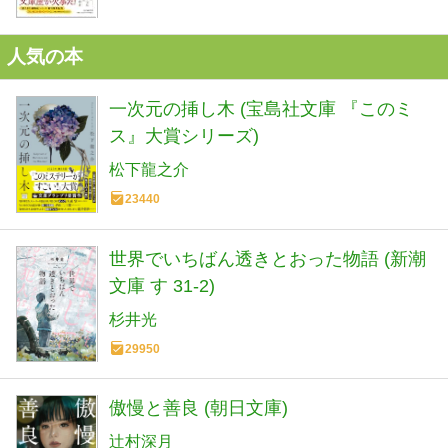
人気の本
一次元の挿し木 (宝島社文庫 『このミ
ス』大賞シリーズ)
松下龍之介
23440
世界でいちばん透きとおった物語 (新潮
文庫 す 31-2)
杉井光
29950
傲慢と善良 (朝日文庫)
辻村深月