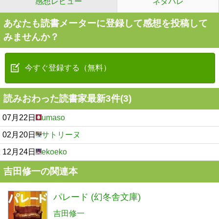
感想レビュー
ネタバレ
あなたも読書メーターに登録して感想を投稿して
みませんか？
今すぐ登録する（無料）
読みおわった読書家最新3件(3)
07月22日
umaso
02月20日
サトリーヌ
12月24日
ekoeko
吉田修一の関連本
パレード (幻冬舎文庫)
吉田修一