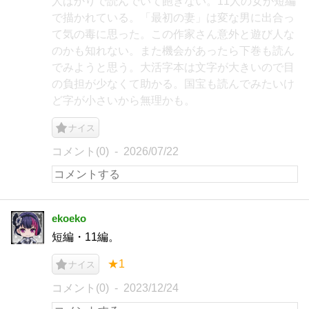
人ばかりで読んでいて飽きない。11人の女が短編
で描かれている。「最初の妻」は変な男に出合っ
て気の毒に思った。この作家さん意外と遊び人な
のかも知れない。また機会があったら下巻も読ん
でみようと思う。大活字本は文字が大きいので目
の負担が少なくて助かる。国宝も読んでみたいけ
ど字が小さいから無理かも。
ナイス
コメント(0)
2026/07/22
ekoeko
短編・11編。
★1
ナイス
コメント(0)
2023/12/24