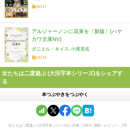
42517
アルジャーノンに花束を〔新版〕(ハヤ
カワ文庫NV)
ダニエル・キイス
小尾芙佐
24133
女たちは二度遊ぶ (大活字本シリーズ)をシェアす
る
本つぶやきをつぶやく
女たちは二度遊ぶ (大活字本シリーズ)
の
評価
100
％
感想・レビュー
2
件