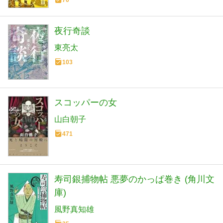
70
夜行奇談
東亮太
103
スコッパーの女
山白朝子
471
寿司銀捕物帖 悪夢のかっぱ巻き (角川文
庫)
風野真知雄