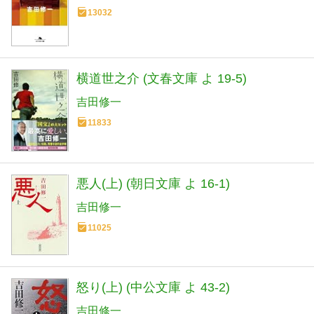
13032
横道世之介 (文春文庫 よ 19-5)
吉田修一
11833
悪人(上) (朝日文庫 よ 16-1)
吉田修一
11025
怒り(上) (中公文庫 よ 43-2)
吉田修一