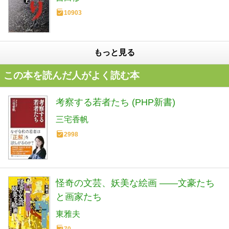
10903
もっと見る
この本を読んだ人がよく読む本
考察する若者たち (PHP新書)
三宅香帆
2998
怪奇の文芸、妖美な絵画 ――文豪たち
と画家たち
東雅夫