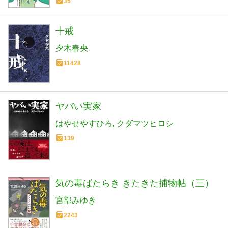
35
十戒
夕木春央
11428
ヤバい実家
はやせやすひろ
クダマツヒロシ
139
気の毒ばたらき きたきた捕物帖（三）
宮部みゆき
2243