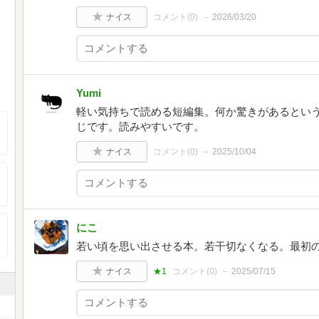
ナイス
コメント(
0
)
2026/03/20
Yumi
軽い気持ちで読める短編集。何か驚きがあるとい
じです。読みやすいです。
ナイス
コメント(
0
)
2025/10/04
にこ
若い頃を思い出させる本。若干切なくなる。最初
ナイス
★1
コメント(
0
)
2025/07/15