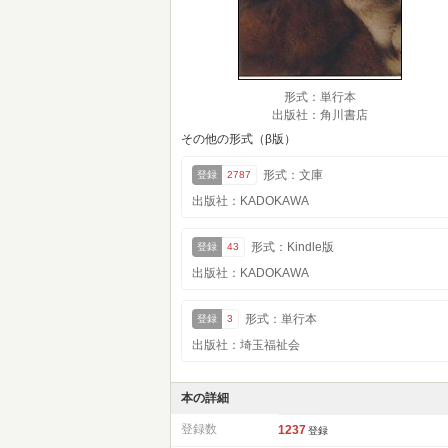
形式：単行本
出版社：角川書店
その他の形式（β版）
形式：文庫
登録
2787
出版社：KADOKAWA
形式：Kindle版
登録
43
出版社：KADOKAWA
形式：単行本
登録
3
出版社：埼玉福祉会
本の詳細
登録数
1237
登録