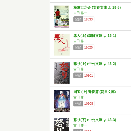
横道世之介 (文春文庫 よ 19-5)
吉田 修一
登録
11833
悪人(上) (朝日文庫 よ 16-1)
吉田 修一
登録
11025
怒り(上) (中公文庫 よ 43-2)
吉田 修一
登録
10901
国宝 (上) 青春篇 (朝日文庫)
吉田 修一
登録
10908
怒り(下) (中公文庫 よ 43-3)
吉田 修一