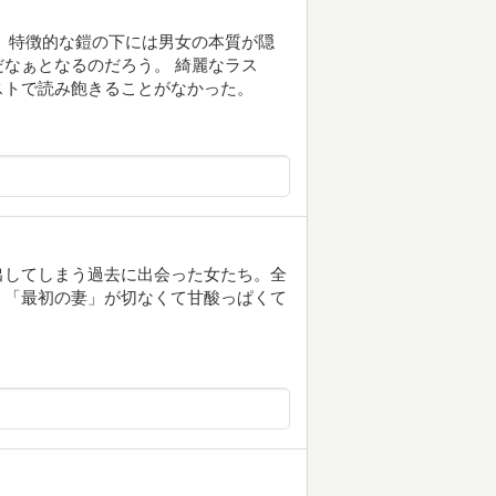
、特徴的な鎧の下には男女の本質が隠
なぁとなるのだろう。 綺麗なラス
ストで読み飽きることがなかった。
出してしまう過去に出会った女たち。全
。「最初の妻」が切なくて甘酸っぱくて