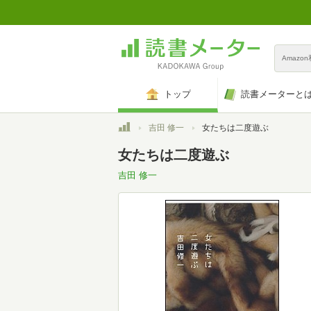
Amazo
トップ
読書メーターと
トップ
吉田 修一
女たちは二度遊ぶ
女たちは二度遊ぶ
吉田 修一