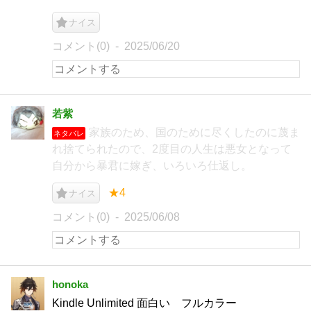
ナイス
コメント(0)
2025/06/20
若紫
家族のため、国のために尽くしたのに蔑ま
ネタバレ
れ捨てられたので、2度目の人生は悪女となって
自分から暴君に嫁ぎ、いろいろ仕返し。
★4
ナイス
コメント(0)
2025/06/08
honoka
Kindle Unlimited 面白い フルカラー