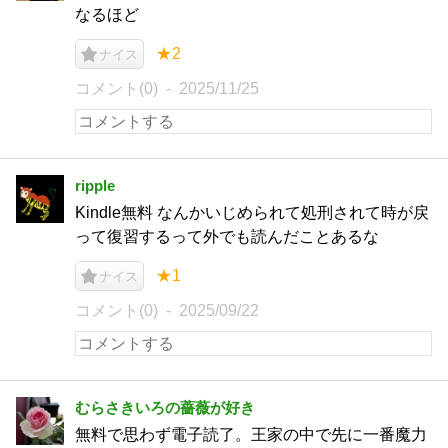
なるほど
★2
ナイス
コメント(0)
2025/11/25
ripple
Kindle無料 なんかいじめられて処刑されて時が戻
って復習するって外でも読んだことあるな
★1
ナイス
コメント(0)
2025/09/22
むらさきいろの薔薇が好き
無料で思わず電子読了。王家の中で先に一番魔力