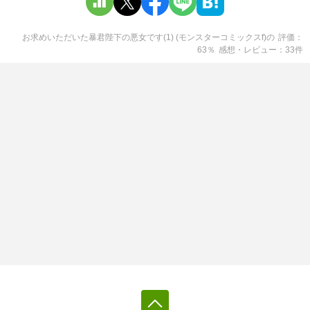
お求めいただいた暴君陛下の悪女です(1) (モンスターコミックスf)
の
評価
63
％
感想・レビュー
33
件