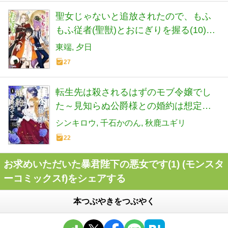
聖女じゃないと追放されたので、もふ
もふ従者(聖獣)とおにぎりを握る(10)
(モンスターコミックスf)
東端
夕日
27
転生先は殺されるはずのモブ令嬢でし
た～見知らぬ公爵様との婚約は想定外
です～@COMIC 第1巻 (Celicaコミック
シンキロウ
千石かのん
秋鹿ユギリ
ス)
22
お求めいただいた暴君陛下の悪女です(1) (モンスタ
ーコミックスf)をシェアする
本つぶやきをつぶやく