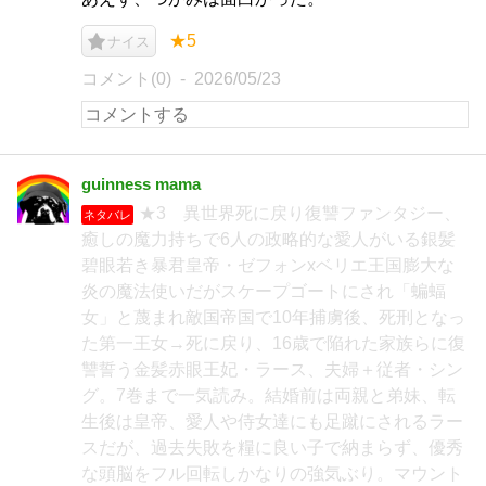
★5
ナイス
コメント(0)
2026/05/23
guinness mama
★3 異世界死に戻り復讐ファンタジー、
ネタバレ
癒しの魔力持ちで6人の政略的な愛人がいる銀髪
碧眼若き暴君皇帝・ゼフォンxベリエ王国膨大な
炎の魔法使いだがスケープゴートにされ「蝙蝠
女」と蔑まれ敵国帝国で10年捕虜後、死刑となっ
た第一王女→死に戻り、16歳で陥れた家族らに復
讐誓う金髪赤眼王妃・ラース、夫婦＋従者・シン
グ。7巻まで一気読み。結婚前は両親と弟妹、転
生後は皇帝、愛人や侍女達にも足蹴にされるラー
スだが、過去失敗を糧に良い子で納まらず、優秀
な頭脳をフル回転しかなりの強気ぶり。マウント