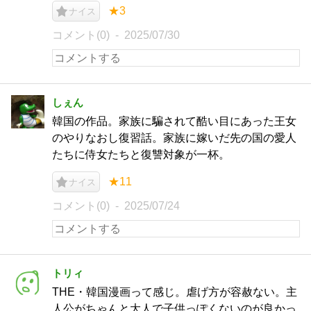
★3
ナイス
コメント(0)
2025/07/30
しぇん
韓国の作品。家族に騙されて酷い目にあった王女
のやりなおし復習話。家族に嫁いだ先の国の愛人
たちに侍女たちと復讐対象が一杯。
★11
ナイス
コメント(0)
2025/07/24
トリィ
THE・韓国漫画って感じ。虐げ方が容赦ない。主
人公がちゃんと大人で子供っぽくないのが良かっ