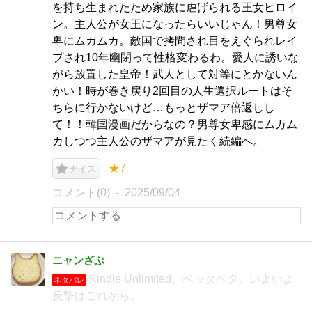
を持ち生まれたため家族に虐げられる王女ヒロイ
ン。主人公が女王になったらいいじゃん！男尊女
卑にムカムカ。敵国で拷問され目をえぐられレイ
プされ10年幽閉って性格変わるわ。愛人に誘いな
がら放置した皇帝！武人として対等にとかないん
かい！時が巻き戻り2回目の人生選択ルートはそ
ちらに行かないけど…もっとザマア倍返しし
て！！韓国漫画だからなの？男尊女卑感にムカム
カしつつ主人公のザマアが見たく続編へ。
★7
ナイス
コメント(0)
2025/09/04
ニャンざぶ
Kindle Unlimited。ベッタベタ。いよいよ
ネタバレ
反撃はこれから。