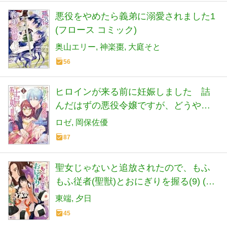
悪役をやめたら義弟に溺愛されました1
(フロース コミック)
奥山エリー
神楽棗
大庭そと
56
ヒロインが来る前に妊娠しました 詰
んだはずの悪役令嬢ですが、どうやら
違うようです(1) (モンスターコミックス
ロゼ
岡保佐優
f)
87
聖女じゃないと追放されたので、もふ
もふ従者(聖獣)とおにぎりを握る(9) (モ
ンスターコミックスf)
東端
夕日
45