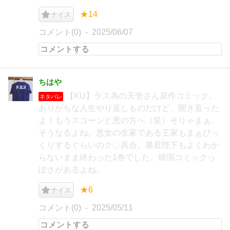
★14
ナイス
コメント(0)
2025/06/07
ちはや
【KU】ラス為の天壱さん原作コミック。
ネタバレ
ありがちな人生やり直しものだけど、開き直った
よ！もうスコーンと悪の方へ（笑）そりゃまぁ、
そうなるよね。悪女の生家である王家もまぁびっ
くりするぐらいのク〇具合。暴君陛下もよくわか
らないまま終わった1巻でした。韓国コミックっ
ぽさがあるよね。
★6
ナイス
コメント(0)
2025/05/11