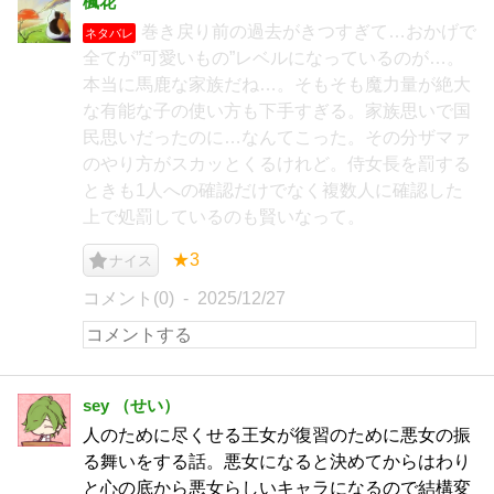
楓花
巻き戻り前の過去がきつすぎて…おかげで
ネタバレ
全てが”可愛いもの”レベルになっているのが…。
本当に馬鹿な家族だね…。そもそも魔力量が絶大
な有能な子の使い方も下手すぎる。家族思いで国
民思いだったのに…なんてこった。その分ザマァ
のやり方がスカッとくるけれど。侍女長を罰する
ときも1人への確認だけでなく複数人に確認した
上で処罰しているのも賢いなって。
★3
ナイス
コメント(0)
2025/12/27
sey （せい）
人のために尽くせる王女が復習のために悪女の振
る舞いをする話。悪女になると決めてからはわり
と心の底から悪女らしいキャラになるので結構変