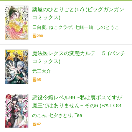
薬屋のひとりごと(17) (ビッグガンガン
コミックス)
日向夏
ねこクラゲ
七緒一綺
しのとうこ
290
魔法医レクスの変態カルテ ５ (バンチ
コミックス)
元三大介
95
悪役令嬢レベル99 ~私は裏ボスですが
魔王ではありません~ その6 (B's-LOG
COMICS)
のこみ
七夕さとり
Tea
42