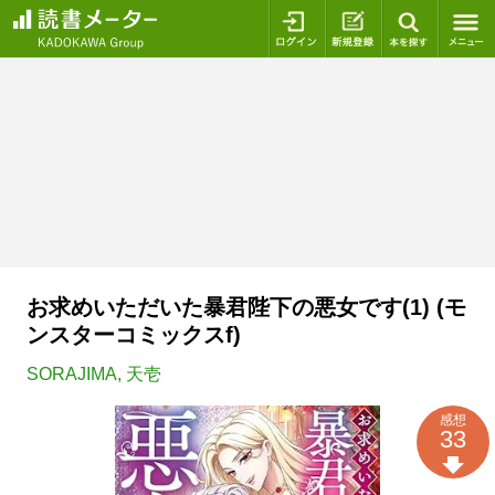
ログイン
新規登録
本を探
お求めいただいた暴君陛下の悪女です(1) (モ
ンスターコミックスf)
SORAJIMA
,
天壱
感想
33