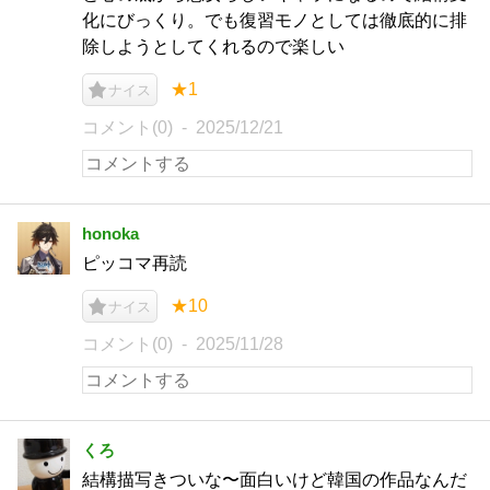
化にびっくり。でも復習モノとしては徹底的に排
除しようとしてくれるので楽しい
★1
ナイス
コメント(0)
2025/12/21
honoka
ピッコマ再読
★10
ナイス
コメント(0)
2025/11/28
くろ
結構描写きついな〜面白いけど韓国の作品なんだ