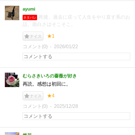
ayumi
死後、過去に戻って人生をやり直す系のお
ネタバレ
話。面白さはそこそこ。
★1
ナイス
コメント(0)
2026/01/22
むらさきいろの薔薇が好き
再読。感想は初回に。
★4
ナイス
コメント(0)
2025/12/28