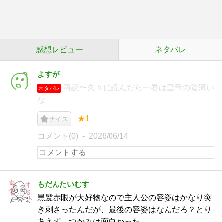
感想レビュー
ネタバレ
よすが
再読〜久々に読んだら一巻は皇帝の陰薄い
ネタバレ
な
★1
ナイス
コメント(0)
2026/06/14
もだんたいむす
黒髪赤眼が大好物なので主人公の容姿はかなり突
き刺さったんだが、最後の容姿はなんだろ？とり
あえず、つかみは面白かった。