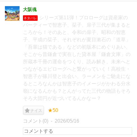
大阪魂
シリーズ第11弾！プロローグは資産家の
ネタバレ
パーティーで智恵子、栞子、扉子三代が集まると
ころから！そのあと、令和の扉子、昭和の智恵
子、平成の栞子、それぞれが夏目漱石の「道草」
「吾輩は猫である」などの初版本にめぐりあい、
そこから昔鎌倉で実在した貸本屋「鎌倉文庫」の
所蔵本千冊の運命をつくり、読み解き、未来へと
つながるエピローグへと繋がっていく！高校生・
智恵子が篠川登と出会い、ラーメンをご馳走にな
るところなんかは智恵子のイメージがかわる分水
嶺になるんかも？とんがってた三代の物語もそろ
そろ大団円が近づいてるんかなー？
★50
ナイス
コメント(0)
2026/05/16