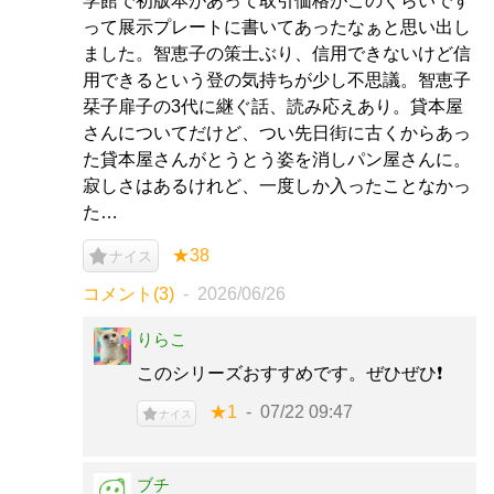
学館で初版本があって取引価格がこのくらいです
って展示プレートに書いてあったなぁと思い出し
ました。智恵子の策士ぶり、信用できないけど信
用できるという登の気持ちが少し不思議。智恵子
栞子扉子の3代に継ぐ話、読み応えあり。貸本屋
さんについてだけど、つい先日街に古くからあっ
た貸本屋さんがとうとう姿を消しパン屋さんに。
寂しさはあるけれど、一度しか入ったことなかっ
た…
★38
ナイス
コメント(3)
2026/06/26
りらこ
このシリーズおすすめです。ぜひぜひ❗️
★1
07/22 09:47
ナイス
ブチ