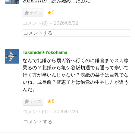
2026/07/19 読み始め…たぶん
★5
ナイス
コメント(0)
2026/08/02
Takahide✈Yokohama
なんで北鎌から扇ガ谷へ行くのに鎌倉までスカ線
乗るの？北鎌から亀ケ谷坂切通でも通って歩いて
行く方が早いんじゃない？表紙の栞子は巨乳でな
いね。成長前？智恵子とは触覚の生やし方が違う
んだ。
★8
ナイス
コメント(0)
2026/07/20