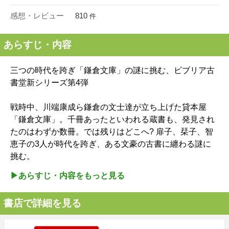
感想・レビュー
810
件
あらすじ・内容
三つの時代を跨ぎ「鎌倉文庫」の謎に挑む、ビブリア古
書堂新シリーズ第4弾
戦時中、川端康成ら鎌倉の文士達が立ち上げた貸本屋
「鎌倉文庫」。千冊あったといわれる蔵書も、発見され
たのはわずか数冊。では残りはどこへ? 扉子、栞子、智
恵子の3人が時代を跨ぎ、ある文豪の古書に纏わる謎に
挑む。
▶︎あらすじ・内容をもっと見る
書店で詳細を見る