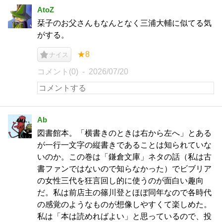
AtoZ
栞子のお父さんもなんとなく三浦大輔に似てる気
がする。
★8
ナイス
コメント(0)
2026/07/20
Ab
図書館本。「横書きのときは右から左へ」とある
が一行一文字の縦書きであることは知られていな
いのか。この巻は「鎌倉文庫」ネタの話（私は古
書ファンではないので知らなかった）でビブリア
の女性三代を狂言回し的に使うのが面白い趣向
だ。私は前店主の篠川登とほぼ同年なので各時代
の感覚のようなものが想像しやすくて楽しめた。
私は「本は読めればよい」と思っているので、投