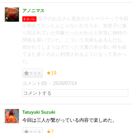
アノニマス
栞子のお父さん視点のストーリーって今回
ネタバレ
が初めてだったんじゃないだろうか。智恵子に振
り回されていた印象だったがわりと対等に独特の
関係を築いていた。こういう夫婦もあるんだな。
焼かれてしまうはずだった大量の本が長い時を経
てまた多くの人に利用されるようになって良かっ
た。
★19
ナイス
コメント(0)
2026/07/14
Tatuyuki Suzuki
今回は三人が繋がっている内容で楽しめた。
★7
ナイス