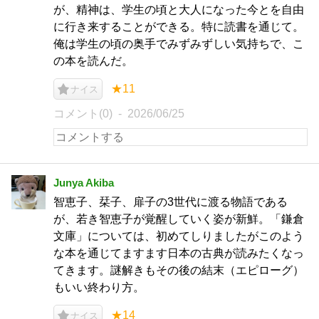
が、精神は、学生の頃と大人になった今とを自由
に行き来することができる。特に読書を通じて。
俺は学生の頃の奥手でみずみずしい気持ちで、こ
の本を読んだ。
★11
ナイス
コメント(0)
2026/06/25
Junya Akiba
智恵子、栞子、扉子の3世代に渡る物語である
が、若き智恵子が覚醒していく姿が新鮮。「鎌倉
文庫」については、初めてしりましたがこのよう
な本を通じてますます日本の古典が読みたくなっ
てきます。謎解きもその後の結末（エピローグ）
もいい終わり方。
★14
ナイス