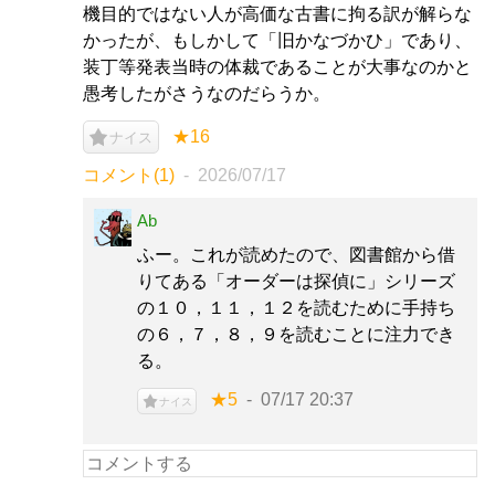
機目的ではない人が高価な古書に拘る訳が解らな
かったが、もしかして「旧かなづかひ」であり、
装丁等発表当時の体裁であることが大事なのかと
愚考したがさうなのだらうか。
★16
ナイス
コメント(1)
2026/07/17
Ab
ふー。これが読めたので、図書館から借
りてある「オーダーは探偵に」シリーズ
の１０，１１，１２を読むために手持ち
の６，７，８，９を読むことに注力でき
る。
★5
07/17 20:37
ナイス