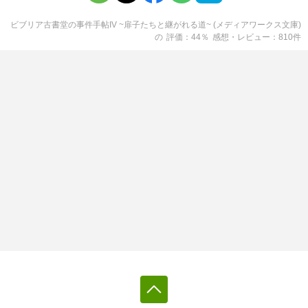
ビブリア古書堂の事件手帖IV ~扉子たちと継がれる道~ (メディアワークス文庫)
の
評価
44
％
感想・レビュー
810
件