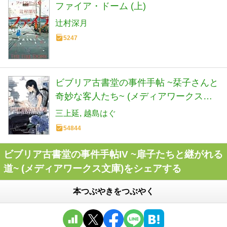
ファイア・ドーム (上)
辻村深月
5247
ビブリア古書堂の事件手帖 ~栞子さんと
奇妙な客人たち~ (メディアワークス文
庫)
三上延
越島はぐ
54844
ビブリア古書堂の事件手帖IV ~扉子たちと継がれる
道~ (メディアワークス文庫)をシェアする
本つぶやきをつぶやく