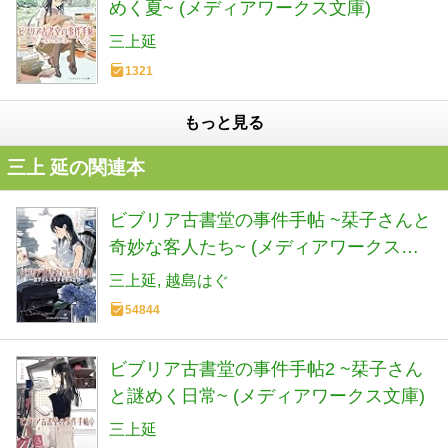
めく夏~ (メディアワークス文庫)
三上延
1321
もっと見る
三上 延の関連本
ビブリア古書堂の事件手帖 ~栞子さんと
奇妙な客人たち~ (メディアワークス文
庫)
三上延
越島はぐ
54844
ビブリア古書堂の事件手帖2 ~栞子さん
と謎めく日常~ (メディアワークス文庫)
三上延