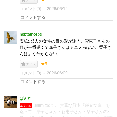
コメント(0)
2026/06/12
heptathorpe
表紙の3人の女性の目の形が違う。智恵子さんの
目が一番鋭くて扉子さんはアニメっぽい。栞子さ
んはよく分からない。
★9
ナイス
コメント(0)
2026/06/09
ぱんだ
unlimitedで。 貴重な貸本『鎌倉文庫』を
ネタバレ
巡って、扉子ちゃん・智恵子さん・栞子さんの3