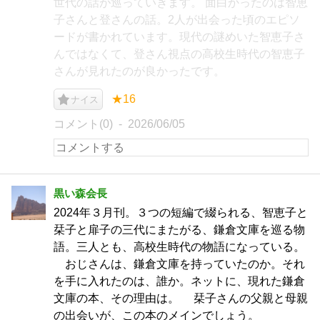
世代の話が巡っていきます。 面白かったのは智恵
子さんと登さんの話。2人が出会った頃のエピソ
ードが書かれています。現代の謎めいた智恵子さ
んではなくて、登さん視点の高校生時代の智恵子
さんが見れたのが良かったです。
★16
ナイス
コメント(0)
2026/06/05
黒い森会長
2024年３月刊。３つの短編で綴られる、智恵子と
栞子と扉子の三代にまたがる、鎌倉文庫を巡る物
語。三人とも、高校生時代の物語になっている。
おじさんは、鎌倉文庫を持っていたのか。それ
を手に入れたのは、誰か。ネットに、現れた鎌倉
文庫の本、その理由は。 栞子さんの父親と母親
の出会いが、この本のメインでしょう。