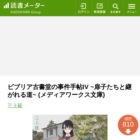
ログイン
新規登録
本を探
ビブリア古書堂の事件手帖IV ~扉子たちと継
がれる道~ (メディアワークス文庫)
三上延
感想
810