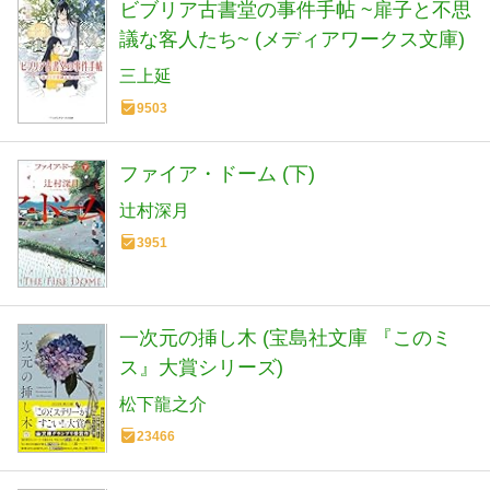
ビブリア古書堂の事件手帖 ~扉子と不思
議な客人たち~ (メディアワークス文庫)
三上延
9503
ファイア・ドーム (下)
辻村深月
3951
一次元の挿し木 (宝島社文庫 『このミ
ス』大賞シリーズ)
松下龍之介
23466