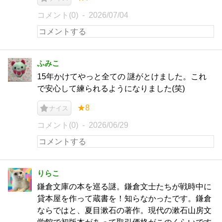
コメント(0)
2026/07/04
ふみこ
15年かけてやっと全ての 謎がとけました。これ
で安心して練られるようになりました(笑)
★8
ナイス
コメント(0)
2026/06/29
りらこ
鎌倉文庫の本を巡る謎。鎌倉文士たちが戦時中に
貸本屋を作って蔵書を！知らなかったです。鎌倉
ならではと、夏目漱石の著作。現代の漱石山房文